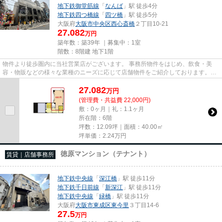
地下鉄御堂筋線
「
なんば
」駅 徒歩4分
地下鉄四つ橋線
「
四ツ橋
」駅 徒歩5分
大阪府
大阪市中央区
西心斎橋
２丁目10-21
27.082
万円
築年数：築39年 ｜募集中：
1室
階数：8階建 地下1階
物件より徒歩圏内に当社営業店がございます。 事務所物件をはじめ、飲食・美
容・物販などの様々な業種のニーズに応じて店舗物件をご紹介しております。
尚、弊社ではおとり広告は一切...
27.082
万
円
(管理費・共益費 22,000円)
敷：0ヶ月｜礼：1.1ヶ月
所在階：6階
坪数：12.09坪｜面積：40.00㎡
坪単価：
2.24
万円
徳原マンション（テナント）
賃貸｜店舗事務所
地下鉄中央線
「
深江橋
」駅 徒歩11分
地下鉄千日前線
「
新深江
」駅 徒歩11分
地下鉄中央線
「
緑橋
」駅 徒歩11分
大阪府
大阪市東成区
東今里
３丁目14-6
27.5
万円