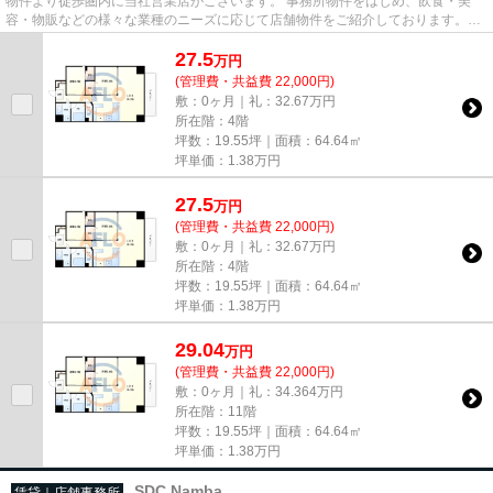
物件より徒歩圏内に当社営業店がございます。 事務所物件をはじめ、飲食・美
容・物販などの様々な業種のニーズに応じて店舗物件をご紹介しております。
尚、弊社ではおとり広告は一切...
27.5
万
円
(管理費・共益費 22,000円)
敷：0ヶ月｜礼：32.67万円
所在階：4階
坪数：19.55坪｜面積：64.64㎡
坪単価：
1.38
万円
27.5
万
円
(管理費・共益費 22,000円)
敷：0ヶ月｜礼：32.67万円
所在階：4階
坪数：19.55坪｜面積：64.64㎡
坪単価：
1.38
万円
29.04
万
円
(管理費・共益費 22,000円)
敷：0ヶ月｜礼：34.364万円
所在階：11階
坪数：19.55坪｜面積：64.64㎡
坪単価：
1.38
万円
SDC Namba
賃貸｜店舗事務所