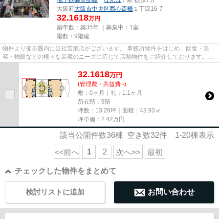
大阪府
大阪市中央区
西心斎橋
１丁目16-7
32.1618
万円
築年数：築35年 ｜募集中：
1室
階数：9階建
物件より徒歩圏内に当社営業店がございます。 事務所物件をはじめ、飲食・美
容・物販などの様々な業種のニーズに応じて店舗物件をご紹介しております。
尚、弊社ではおとり広告は一切...
32.1618
万
円
(管理費・共益費 -)
敷：0ヶ月｜礼：1.1ヶ月
所在階：9階
坪数：13.28坪｜面積：43.93㎡
坪単価：
2.42
万円
該当公開件数
36
棟 空き数
32
件
1-20
棟表示
1
2
<<前へ
次へ>>
最初
チェックした物件をまとめて
検討リストに追加
お問い合わせ