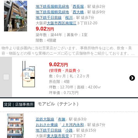
地下鉄長堀鶴見緑地
「
西長堀
」駅 徒歩2分
地下鉄長堀鶴見緑地
「
西大橋
」駅 徒歩9分
地下鉄千日前線
「
桜川
」駅 徒歩7分
大阪府
大阪市西区
南堀江
３丁目12-20
9.02
万円
築年数：築44年 ｜募集中：
1室
階数：4階建
物件より徒歩圏内に当社営業店がございます。 事務所物件をはじめ、飲食・美
容・物販などの様々な業種のニーズに応じて店舗物件をご紹介しております。
尚、弊社ではおとり広告は一切...
9.02
万
円
(管理費・共益費 -)
敷：0ヶ月｜礼：2.2ヶ月
所在階：4階
坪数：12.70坪｜面積：42.00㎡
坪単価：
0.71
万円
モアビル（テナント）
賃貸｜店舗事務所
近鉄大阪線
「
布施
」駅 徒歩3分
おおさか東線
「
ＪＲ河内永和
」駅 徒歩7分
地下鉄千日前線
「
小路
」駅 徒歩15分
大阪府
東大阪市
長堂
３丁目2-7