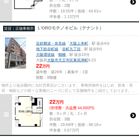
所在階：2階
坪数：19.55坪｜面積：64.63㎡
坪単価：
1.13
万円
L'OROモチノキビル（テナント）
賃貸｜店舗事務所
近鉄難波・奈良線
「
大阪上本町
」駅 徒歩4分
地下鉄谷町線
「
谷町九丁目
」駅 徒歩9分
大阪環状線
「
鶴橋
」駅 徒歩10分
大阪府
大阪市天王寺区
東高津町
9-23
22
万円
築年数：築26年 ｜募集中：
1室
階数：8階建
物件より徒歩圏内に当社営業店がございます。 事務所物件をはじめ、飲食・美
容・物販などの様々な業種のニーズに応じて店舗物件をご紹介しております。
尚、弊社ではおとり広告は一切...
22
万
円
(管理費・共益費 44,000円)
敷：0ヶ月｜礼：2ヶ月
所在階：3階
坪数：29.69坪｜面積：98.18㎡
坪単価：
0.67
万円