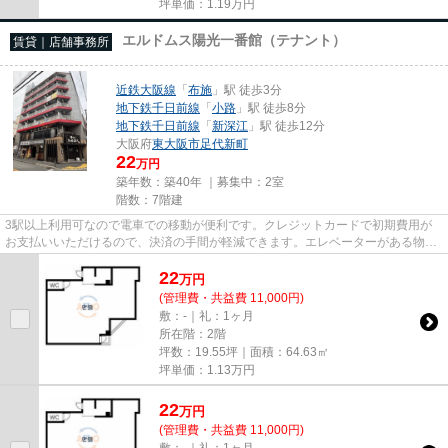
坪単価：
1.19
万円
エルドムス陽光一番館（テナント）
賃貸｜店舗事務所
近鉄大阪線
「
布施
」駅 徒歩3分
地下鉄千日前線
「
小路
」駅 徒歩8分
地下鉄千日前線
「
新深江
」駅 徒歩12分
大阪府
東大阪市
足代新町
22
万円
築年数：築40年 ｜募集中：
2室
階数：7階建
3駅以上利用可なので電車での移動が便利です。クレジットカードで初期費用が
お支払いいただけるので、決済の手間が軽減できます。エレベーターがある物件
です。駐車場までの距離は150m...
22
万
円
(管理費・共益費 11,000円)
敷：-｜礼：1ヶ月
所在階：2階
坪数：19.55坪｜面積：64.63㎡
坪単価：
1.13
万円
22
万
円
(管理費・共益費 11,000円)
敷：-｜礼：1ヶ月