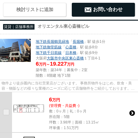
検討リストに追加
お問い合わせ
オリエンタル東心斎橋ビル
賃貸｜店舗事務所
地下鉄長堀鶴見緑地
「
長堀橋
」駅 徒歩1分
地下鉄御堂筋線
「
心斎橋
」駅 徒歩8分
地下鉄千日前線
「
日本橋
」駅 徒歩9分
大阪府
大阪市中央区
東心斎橋
１丁目4-1
6
19.227
万円～
万円
築年数：築34年 ｜募集中：
2室
階数：8階建 地下1階
物件より徒歩圏内に当社営業店がございます。 事務所物件をはじめ、飲食・美
容・物販などの様々な業種のニーズに応じて店舗物件をご紹介しております。
尚、弊社ではおとり広告は一切...
6
万
円
(管理費・共益費 -)
敷：0ヶ月｜礼：0ヶ月
所在階：5階
坪数：3.98坪｜面積：13.15㎡
坪単価：
1.51
万円