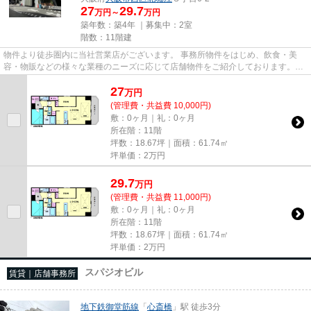
27
29.7
万円～
万円
築年数：築4年 ｜募集中：
2室
階数：11階建
物件より徒歩圏内に当社営業店がございます。 事務所物件をはじめ、飲食・美
容・物販などの様々な業種のニーズに応じて店舗物件をご紹介しております。
尚、弊社ではおとり広告は一切...
27
万
円
(管理費・共益費 10,000円)
敷：0ヶ月｜礼：0ヶ月
所在階：11階
坪数：18.67坪｜面積：61.74㎡
坪単価：
2
万円
29.7
万
円
(管理費・共益費 11,000円)
敷：0ヶ月｜礼：0ヶ月
所在階：11階
坪数：18.67坪｜面積：61.74㎡
坪単価：
2
万円
スパジオビル
賃貸｜店舗事務所
地下鉄御堂筋線
「
心斎橋
」駅 徒歩3分