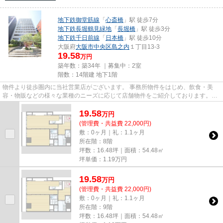
地下鉄御堂筋線
「
心斎橋
」駅 徒歩7分
地下鉄長堀鶴見緑地
「
長堀橋
」駅 徒歩3分
地下鉄千日前線
「
日本橋
」駅 徒歩10分
大阪府
大阪市中央区
島之内
１丁目13-3
19.58
万円
築年数：築34年 ｜募集中：
2室
階数：14階建 地下1階
物件より徒歩圏内に当社営業店がございます。 事務所物件をはじめ、飲食・美
容・物販などの様々な業種のニーズに応じて店舗物件をご紹介しております。
尚、弊社ではおとり広告は一切...
19.58
万
円
(管理費・共益費 22,000円)
敷：0ヶ月｜礼：1.1ヶ月
所在階：8階
坪数：16.48坪｜面積：54.48㎡
坪単価：
1.19
万円
19.58
万
円
(管理費・共益費 22,000円)
敷：0ヶ月｜礼：1.1ヶ月
所在階：9階
坪数：16.48坪｜面積：54.48㎡