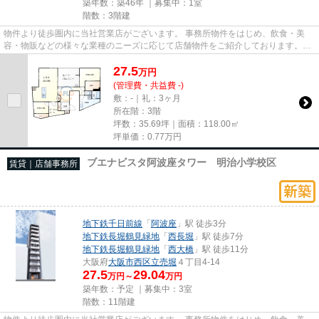
築年数：築46年 ｜募集中：
1室
階数：3階建
物件より徒歩圏内に当社営業店がございます。 事務所物件をはじめ、飲食・美
容・物販などの様々な業種のニーズに応じて店舗物件をご紹介しております。
尚、弊社ではおとり広告は一切...
27.5
万
円
(管理費・共益費 -)
敷：-｜礼：3ヶ月
所在階：3階
坪数：35.69坪｜面積：118.00㎡
坪単価：
0.77
万円
ブエナビスタ阿波座タワー 明治小学校区
賃貸｜店舗事務所
地下鉄千日前線
「
阿波座
」駅 徒歩3分
地下鉄長堀鶴見緑地
「
西長堀
」駅 徒歩7分
地下鉄長堀鶴見緑地
「
西大橋
」駅 徒歩11分
大阪府
大阪市西区
立売堀
４丁目4-14
27.5
29.04
万円～
万円
築年数：予定 ｜募集中：
3室
階数：11階建