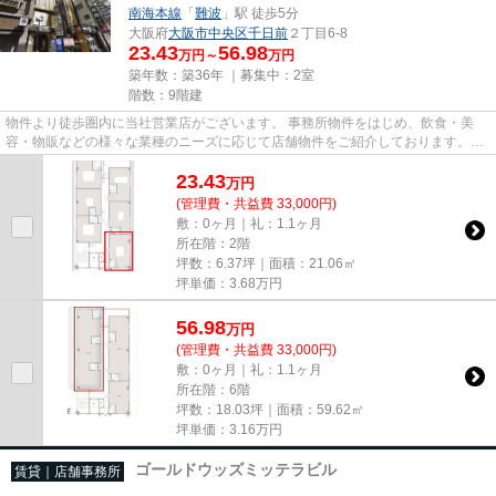
南海本線
「
難波
」駅 徒歩5分
大阪府
大阪市中央区
千日前
２丁目6-8
23.43
56.98
万円～
万円
築年数：築36年 ｜募集中：
2室
階数：9階建
物件より徒歩圏内に当社営業店がございます。 事務所物件をはじめ、飲食・美
容・物販などの様々な業種のニーズに応じて店舗物件をご紹介しております。
尚、弊社ではおとり広告は一切...
23.43
万
円
(管理費・共益費 33,000円)
敷：0ヶ月｜礼：1.1ヶ月
所在階：2階
坪数：6.37坪｜面積：21.06㎡
坪単価：
3.68
万円
56.98
万
円
(管理費・共益費 33,000円)
敷：0ヶ月｜礼：1.1ヶ月
所在階：6階
坪数：18.03坪｜面積：59.62㎡
坪単価：
3.16
万円
ゴールドウッズミッテラビル
賃貸｜店舗事務所