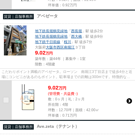
坪単価：
0.92
万円
アベゼータ
賃貸｜店舗事務所
地下鉄長堀鶴見緑地
「
西長堀
」駅 徒歩2分
地下鉄長堀鶴見緑地
「
西大橋
」駅 徒歩9分
地下鉄千日前線
「
桜川
」駅 徒歩7分
大阪府
大阪市西区
南堀江
３丁目
9.02
万円
築年数：築44年 ｜募集中：
1室
階数：4階建
こだわりポイント満載のアベゼータ。ローソン 南堀江3丁目店まで徒歩4分と近
場にコンビニがあるのもポイント。駐車場までの距離は300mです。特徴的な外
観と洗練された設計の内装を持...
9.02
万
円
(管理費・共益費 -)
敷：0ヶ月｜礼：2ヶ月
所在階：4階
坪数：12.70坪｜面積：42.00㎡
坪単価：
0.71
万円
Ave.zeta（テナント）
賃貸｜店舗事務所