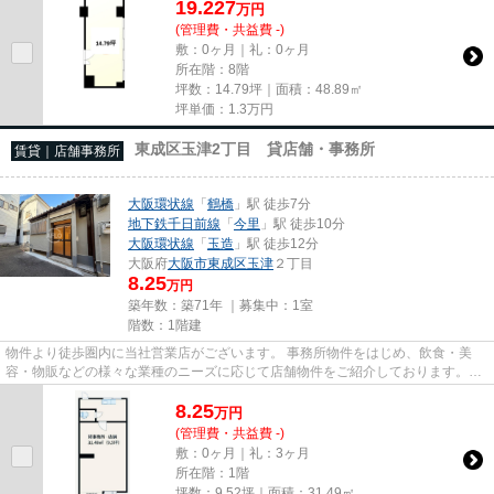
19.227
万
円
(管理費・共益費 -)
敷：0ヶ月｜礼：0ヶ月
所在階：8階
坪数：14.79坪｜面積：48.89㎡
坪単価：
1.3
万円
東成区玉津2丁目 貸店舗・事務所
賃貸｜店舗事務所
大阪環状線
「
鶴橋
」駅 徒歩7分
地下鉄千日前線
「
今里
」駅 徒歩10分
大阪環状線
「
玉造
」駅 徒歩12分
大阪府
大阪市東成区
玉津
２丁目
8.25
万円
築年数：築71年 ｜募集中：
1室
階数：1階建
物件より徒歩圏内に当社営業店がございます。 事務所物件をはじめ、飲食・美
容・物販などの様々な業種のニーズに応じて店舗物件をご紹介しております。
尚、弊社ではおとり広告は一切...
8.25
万
円
(管理費・共益費 -)
敷：0ヶ月｜礼：3ヶ月
所在階：1階
坪数：9.52坪｜面積：31.49㎡