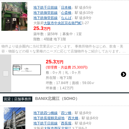
地下鉄千日前線
「
日本橋
」駅 徒歩5分
地下鉄御堂筋線
「
心斎橋
」駅 徒歩10分
地下鉄御堂筋線
「
なんば
」駅 徒歩9分
大阪府
大阪市中央区
宗右衛門町
1-27
25.3
万円
築年数：築58年 ｜募集中：
1室
階数：4階建 地下1階
物件より徒歩圏内に当社営業店がございます。 事務所物件をはじめ、飲食・美
容・物販などの様々な業種のニーズに応じて店舗物件をご紹介しております。
尚、弊社ではおとり広告は一切...
25.3
万
円
(管理費・共益費 25,300円)
敷：0ヶ月｜礼：0ヶ月
所在階：地下1階
坪数：17.84坪｜面積：59.00㎡
坪単価：
1.42
万円
BANIX北堀江（SOHO）
賃貸｜店舗事務所
地下鉄四つ橋線
「
四ツ橋
」駅 徒歩8分
地下鉄長堀鶴見緑地
「
西大橋
」駅 徒歩6分
地下鉄千日前線
「
西長堀
」駅 徒歩4分
大阪府
大阪市西区
北堀江
３丁目6-2