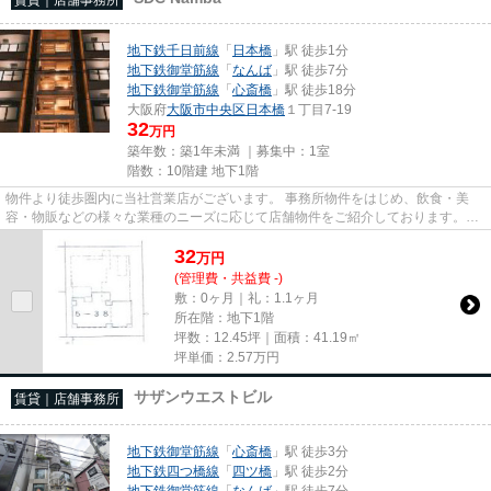
地下鉄千日前線
「
日本橋
」駅 徒歩1分
地下鉄御堂筋線
「
なんば
」駅 徒歩7分
地下鉄御堂筋線
「
心斎橋
」駅 徒歩18分
大阪府
大阪市中央区
日本橋
１丁目7-19
32
万円
築年数：築1年未満 ｜募集中：
1室
階数：10階建 地下1階
物件より徒歩圏内に当社営業店がございます。 事務所物件をはじめ、飲食・美
容・物販などの様々な業種のニーズに応じて店舗物件をご紹介しております。
尚、弊社ではおとり広告は一切...
32
万
円
(管理費・共益費 -)
敷：0ヶ月｜礼：1.1ヶ月
所在階：地下1階
坪数：12.45坪｜面積：41.19㎡
坪単価：
2.57
万円
サザンウエストビル
賃貸｜店舗事務所
地下鉄御堂筋線
「
心斎橋
」駅 徒歩3分
地下鉄四つ橋線
「
四ツ橋
」駅 徒歩2分
地下鉄御堂筋線
「
なんば
」駅 徒歩7分