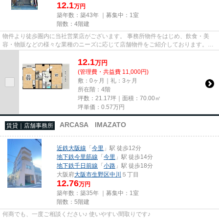
12.1
万円
築年数：築43年 ｜募集中：
1室
階数：4階建
物件より徒歩圏内に当社営業店がございます。 事務所物件をはじめ、飲食・美
容・物販などの様々な業種のニーズに応じて店舗物件をご紹介しております。
尚、弊社ではおとり広告は一切...
12.1
万
円
(管理費・共益費 11,000円)
敷：0ヶ月｜礼：3ヶ月
所在階：4階
坪数：21.17坪｜面積：70.00㎡
坪単価：
0.57
万円
ARCASA IMAZATO
賃貸｜店舗事務所
近鉄大阪線
「
今里
」駅 徒歩12分
地下鉄今里筋線
「
今里
」駅 徒歩14分
地下鉄千日前線
「
小路
」駅 徒歩18分
大阪府
大阪市生野区
中川
５丁目
12.76
万円
築年数：築35年 ｜募集中：
1室
階数：5階建
何商でも、一度ご相談ください♪ 使いやすい間取りです♪