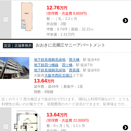
12.76
万
円
(管理費・共益費 8,800円)
敷：-｜礼：2.2ヶ月
所在階：2階
坪数：9.74坪｜面積：32.22㎡
坪単価：
1.31
万円
おおきに北堀江サニーアパートメント
賃貸｜店舗事務所
地下鉄長堀鶴見緑地
「
西大橋
」駅 徒歩4分
地下鉄四つ橋線
「
四ツ橋
」駅 徒歩7分
地下鉄長堀鶴見緑地
「
西長堀
」駅 徒歩9分
大阪府
大阪市西区
北堀江
２丁目
13.64
万円
築年数：築49年 ｜募集中：
1室
階数：8階建
近くのライフ 西大橋店まで徒歩5分で行けます。3駅以上利用可能なので、とても
利便性が高いのが魅力です。初期費用のカード決済ができます。駐車場までの距
離は300mです。周辺には、徒...
13.64
万
円
(管理費・共益費 22,000円)
敷：0ヶ月｜礼：1.1ヶ月
所在階：3階