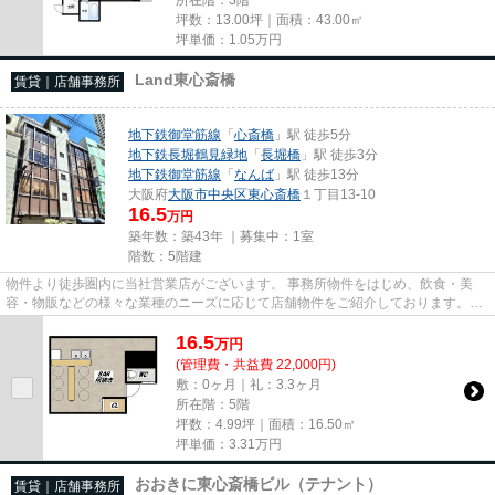
坪数：13.00坪｜面積：43.00㎡
坪単価：
1.05
万円
Land東心斎橋
賃貸｜店舗事務所
地下鉄御堂筋線
「
心斎橋
」駅 徒歩5分
地下鉄長堀鶴見緑地
「
長堀橋
」駅 徒歩3分
地下鉄御堂筋線
「
なんば
」駅 徒歩13分
大阪府
大阪市中央区
東心斎橋
１丁目13-10
16.5
万円
築年数：築43年 ｜募集中：
1室
階数：5階建
物件より徒歩圏内に当社営業店がございます。 事務所物件をはじめ、飲食・美
容・物販などの様々な業種のニーズに応じて店舗物件をご紹介しております。
尚、弊社ではおとり広告は一切...
16.5
万
円
(管理費・共益費 22,000円)
敷：0ヶ月｜礼：3.3ヶ月
所在階：5階
坪数：4.99坪｜面積：16.50㎡
坪単価：
3.31
万円
おおきに東心斎橋ビル（テナント）
賃貸｜店舗事務所