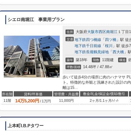
シエロ南堀江 事業用プラン
大阪府
大阪市西区
南堀江
１丁目19
住所
交通
地下鉄四つ橋線
「
四ツ橋
」駅 徒
地下鉄千日前線
「
桜川
」駅 徒歩
地下鉄長堀鶴見緑地
「
西大橋
」駅
築18年
11階建
築年
階数
構造
14.48坪 / 47.88㎡
坪数/面積
歩いて徒歩4分の場所に肉のハナマサ PL
ト。特徴的な外観と洗練された設計の内
離は15...
敷金/礼金/保証金/償却/敷引
所在階
賃料/坪単価
管理費・共益費
14
万
5,200
円
11階
11,000円
2ヶ月
/
1.1ヶ月
/
-
/
-
/
-
/
1
万円
上本町I.B.Pタワー