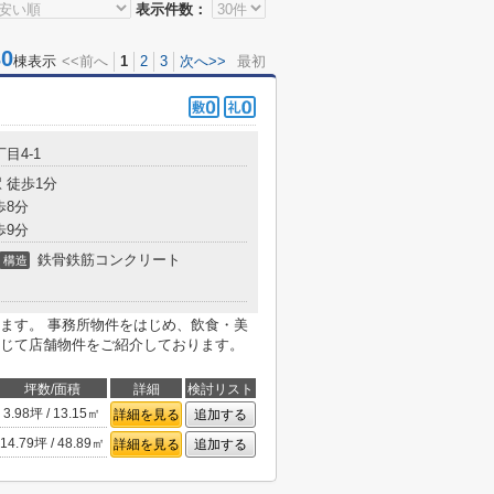
表示件数：
0
棟表示
<<前へ
1
2
3
次へ>>
最初
目4-1
 徒歩1分
歩8分
歩9分
鉄骨鉄筋コンクリート
構造
ます。 事務所物件をはじめ、飲食・美
じて店舗物件をご紹介しております。
坪数/面積
詳細
検討リスト
3.98坪 / 13.15㎡
詳細を見る
追加する
14.79坪 / 48.89㎡
詳細を見る
追加する