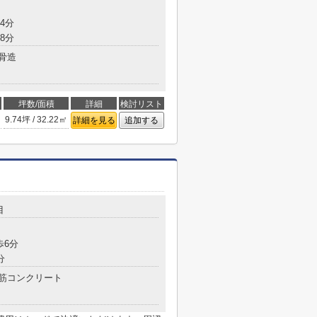
4分
8分
骨造
坪数/面積
詳細
検討リスト
9.74坪 / 32.22㎡
詳細を見る
追加する
目
歩6分
分
筋コンクリート