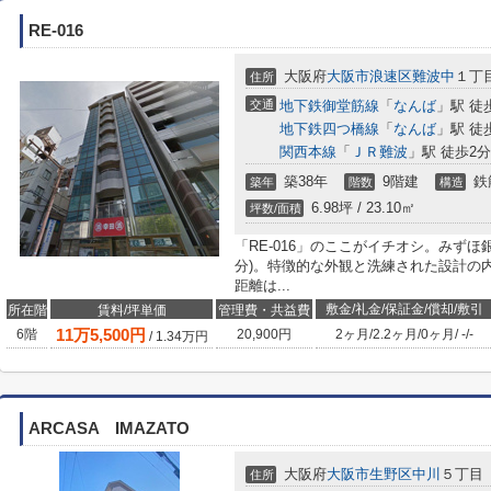
RE-016
大阪府
大阪市浪速区
難波中
１丁目
住所
交通
地下鉄御堂筋線
「
なんば
」駅 徒
地下鉄四つ橋線
「
なんば
」駅 徒
関西本線
「
ＪＲ難波
」駅 徒歩2分
築38年
9階建
鉄
築年
階数
構造
6.98坪 / 23.10㎡
坪数/面積
「RE-016」のここがイチオシ。みず
分)。特徴的な外観と洗練された設計の
距離は...
敷金/礼金/保証金/償却/敷引
所在階
賃料/坪単価
管理費・共益費
11
万
5,500
円
6階
20,900円
2ヶ月
/
2.2ヶ月
/
0ヶ月
/
-
/
-
/
1.34
万円
ARCASA IMAZATO
大阪府
大阪市生野区
中川
５丁目
住所