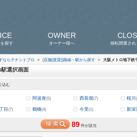
ICE
OWNER
CLO
スを探す
オーナー様へ
移転閉業され
探すならテナントプロ
>
(店舗(賃貸))路線・駅から探す
>
大阪メトロ地下鉄千
の駅選択画面
り込む
阿波座
西長堀
桜川
(5)
(7)
丁目
鶴橋
今里
新深
(7)
(4)
(1)
89
件が該当