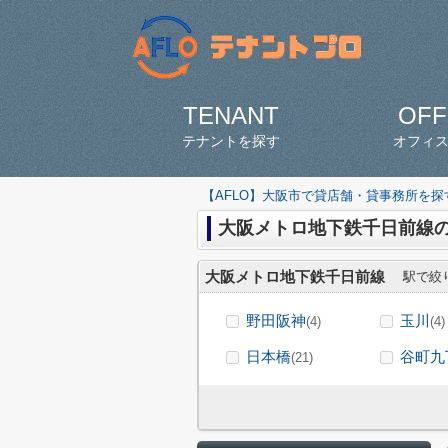
TENANT
OFF
テナントを探す
オフィ
【AFLO】大阪市で貸店舗・貸事務所を
大阪メトロ地下鉄千日前線
大阪メトロ地下鉄千日前線
駅で絞
野田阪神
玉川
(4)
(4)
日本橋
谷町九
(21)