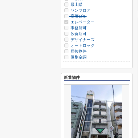
最上階
ワンフロア
高層ビル
エレベーター
事務所可
飲食店可
デザイナーズ
オートロック
居抜物件
個別空調
新着物件