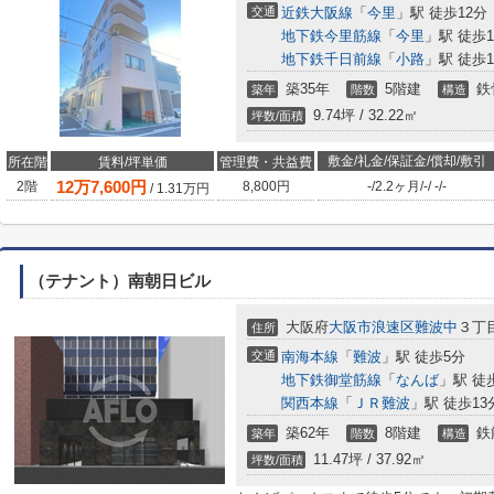
交通
近鉄大阪線
「
今里
」駅 徒歩12分
地下鉄今里筋線
「
今里
」駅 徒歩1
地下鉄千日前線
「
小路
」駅 徒歩1
築35年
5階建
鉄
築年
階数
構造
9.74坪 / 32.22㎡
坪数/面積
敷金/礼金/保証金/償却/敷引
所在階
賃料/坪単価
管理費・共益費
12
万
7,600
円
2階
8,800円
-
/
2.2ヶ月
/
-
/
-
/
-
/
1.31
万円
（テナント）南朝日ビル
大阪府
大阪市浪速区
難波中
３丁
住所
交通
南海本線
「
難波
」駅 徒歩5分
地下鉄御堂筋線
「
なんば
」駅 徒
関西本線
「
ＪＲ難波
」駅 徒歩13
築62年
8階建
鉄
築年
階数
構造
11.47坪 / 37.92㎡
坪数/面積