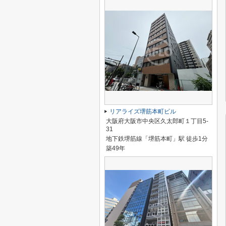
リアライズ堺筋本町ビル
大阪府大阪市中央区久太郎町１丁目5-
31
地下鉄堺筋線「堺筋本町」駅 徒歩1分
築49年