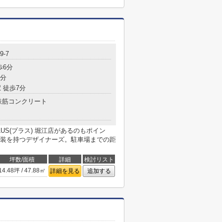
-7
歩6分
7分
 徒歩7分
鉄筋コンクリート
US(プラス) 堀江店があるのもポイン
装を持つデザイナーズ。駐車場までの距
坪数/面積
詳細
検討リスト
14.48坪 / 47.88㎡
詳細を見る
追加する