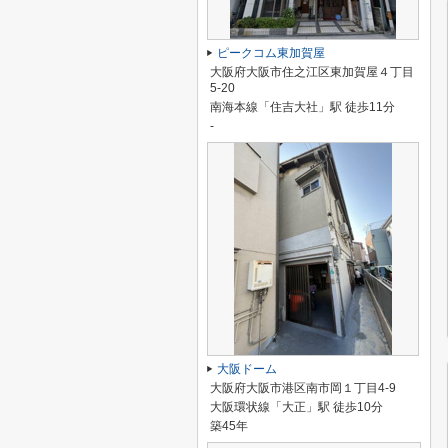
ピークコム東加賀屋
大阪府大阪市住之江区東加賀屋４丁目
5-20
南海本線「住吉大社」駅 徒歩11分
-
大阪ドーム
大阪府大阪市港区南市岡１丁目4-9
大阪環状線「大正」駅 徒歩10分
築45年