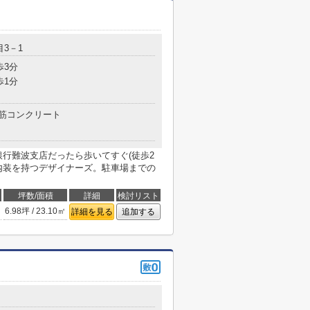
3－1
歩3分
歩1分
筋コンクリート
ほ銀行難波支店だったら歩いてすぐ(徒歩2
内装を持つデザイナーズ。駐車場までの
坪数/面積
詳細
検討リスト
6.98坪 / 23.10㎡
詳細を見る
追加する