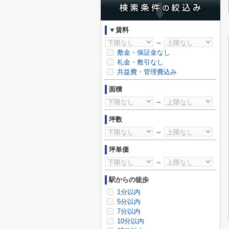
▼賃料
～
敷金・保証金なし
礼金・敷引なし
共益費・管理費込み
面積
～
坪数
～
坪単価
～
駅からの徒歩
1分以内
5分以内
7分以内
10分以内