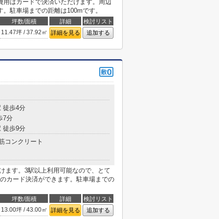
費用はカードで決済いただけます。周辺
。駐車場までの距離は100mです。
坪数/面積
詳細
検討リスト
11.47坪 / 37.92㎡
詳細を見る
追加する
 徒歩4分
歩7分
 徒歩9分
筋コンクリート
行けます。3駅以上利用可能なので、とて
のカード決済ができます。駐車場までの
坪数/面積
詳細
検討リスト
13.00坪 / 43.00㎡
詳細を見る
追加する