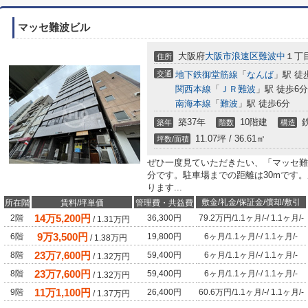
マッセ難波ビル
大阪府
大阪市浪速区
難波中
１丁
住所
交通
地下鉄御堂筋線
「
なんば
」駅 徒
関西本線
「
ＪＲ難波
」駅 徒歩6分
南海本線
「
難波
」駅 徒歩6分
築37年
10階建
築年
階数
構造
11.07坪 / 36.61㎡
坪数/面積
ぜひ一度見ていただきたい、「マッセ難
分です。駐車場までの距離は30mです
ります...
敷金/礼金/保証金/償却/敷引
所在階
賃料/坪単価
管理費・共益費
14
万
5,200
円
2階
36,300円
79.2万円
/
1.1ヶ月
/
-
/
1.1ヶ月
/
-
/
1.31
万円
9
万
3,500
円
6階
19,800円
6ヶ月
/
1.1ヶ月
/
-
/
1.1ヶ月
/
-
/
1.38
万円
23
万
7,600
円
8階
59,400円
6ヶ月
/
1.1ヶ月
/
-
/
1.1ヶ月
/
-
/
1.32
万円
23
万
7,600
円
8階
59,400円
6ヶ月
/
1.1ヶ月
/
-
/
1.1ヶ月
/
-
/
1.32
万円
11
万
1,100
円
9階
26,400円
60.6万円
/
1.1ヶ月
/
-
/
1.1ヶ月
/
-
/
1.37
万円