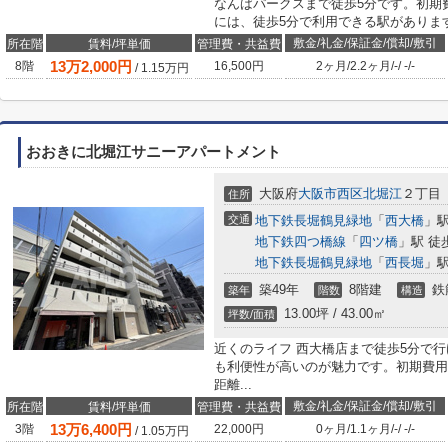
なんばパークスまで徒歩5分です。初期
には、徒歩5分で利用できる駅があります
敷金/礼金/保証金/償却/敷引
所在階
賃料/坪単価
管理費・共益費
13
万
2,000
円
8階
16,500円
2ヶ月
/
2.2ヶ月
/
-
/
-
/
-
/
1.15
万円
おおきに北堀江サニーアパートメント
大阪府
大阪市西区
北堀江
２丁目
住所
交通
地下鉄長堀鶴見緑地
「
西大橋
」駅
地下鉄四つ橋線
「
四ツ橋
」駅 徒
地下鉄長堀鶴見緑地
「
西長堀
」駅
築49年
8階建
鉄
築年
階数
構造
13.00坪 / 43.00㎡
坪数/面積
近くのライフ 西大橋店まで徒歩5分で
も利便性が高いのが魅力です。初期費用
距離...
敷金/礼金/保証金/償却/敷引
所在階
賃料/坪単価
管理費・共益費
13
万
6,400
円
3階
22,000円
0ヶ月
/
1.1ヶ月
/
-
/
-
/
-
/
1.05
万円