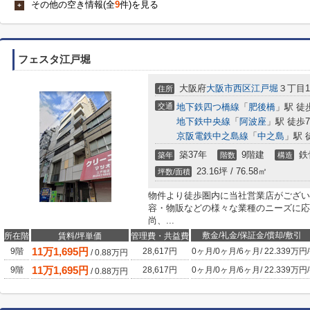
その他の空き情報(全
9
件)を見る
+
フェスタ江戸堀
大阪府
大阪市西区
江戸堀
３丁目1-
住所
交通
地下鉄四つ橋線
「
肥後橋
」駅 徒
地下鉄中央線
「
阿波座
」駅 徒歩
京阪電鉄中之島線
「
中之島
」駅 
築37年
9階建
鉄
築年
階数
構造
23.16坪 / 76.58㎡
坪数/面積
物件より徒歩圏内に当社営業店がござい
容・物販などの様々な業種のニーズに応
尚、...
敷金/礼金/保証金/償却/敷引
所在階
賃料/坪単価
管理費・共益費
11
万
1,695
円
9階
28,617円
0ヶ月
/
0ヶ月
/
6ヶ月
/
22.339万円
/
/
0.88
万円
11
万
1,695
円
9階
28,617円
0ヶ月
/
0ヶ月
/
6ヶ月
/
22.339万円
/
/
0.88
万円