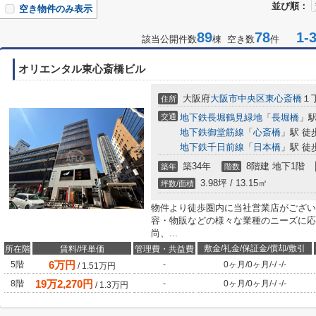
並び順：
空き物件のみ表示
89
78
1-3
該当公開件数
棟 空き数
件
オリエンタル東心斎橋ビル
大阪府
大阪市中央区
東心斎橋
１丁
住所
交通
地下鉄長堀鶴見緑地
「
長堀橋
」駅
地下鉄御堂筋線
「
心斎橋
」駅 徒
地下鉄千日前線
「
日本橋
」駅 徒
築34年
8階建 地下1階
築年
階数
3.98坪 / 13.15㎡
坪数/面積
物件より徒歩圏内に当社営業店がござい
容・物販などの様々な業種のニーズに応
尚、...
敷金/礼金/保証金/償却/敷引
所在階
賃料/坪単価
管理費・共益費
6
万円
5階
-
0ヶ月
/
0ヶ月
/
-
/
-
/
-
/
1.51
万円
19
万
2,270
円
8階
-
0ヶ月
/
0ヶ月
/
-
/
-
/
-
/
1.3
万円