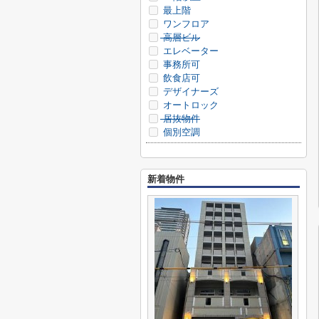
最上階
ワンフロア
高層ビル
エレベーター
事務所可
飲食店可
デザイナーズ
オートロック
居抜物件
個別空調
新着物件