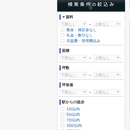
▼賃料
～
敷金・保証金なし
礼金・敷引なし
共益費・管理費込み
面積
～
坪数
～
坪単価
～
駅からの徒歩
1分以内
5分以内
7分以内
10分以内