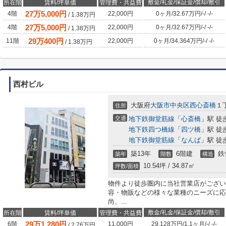
敷金/礼金/保証金/償却/敷引
所在階
賃料/坪単価
管理費・共益費
27
万
5,000
円
4階
22,000円
0ヶ月
/
32.67万円
/
-
/
-
/
-
/
1.38
万円
27
万
5,000
円
4階
22,000円
0ヶ月
/
32.67万円
/
-
/
-
/
-
/
1.38
万円
29
万
400
円
11階
22,000円
0ヶ月
/
34.364万円
/
-
/
-
/
-
/
1.38
万円
西村ビル
大阪府
大阪市中央区
西心斎橋
１丁
住所
交通
地下鉄御堂筋線
「
心斎橋
」駅 徒
地下鉄四つ橋線
「
四ツ橋
」駅 徒
地下鉄御堂筋線
「
なんば
」駅 徒
築13年
6階建
鉄
築年
階数
構造
10.54坪 / 34.87㎡
坪数/面積
物件より徒歩圏内に当社営業店がござい
容・物販などの様々な業種のニーズに応
尚、...
敷金/礼金/保証金/償却/敷引
所在階
賃料/坪単価
管理費・共益費
29
万
1,280
円
6階
11,000円
29.128万円
/
1.1ヶ月
/
-
/
-
/
-
/
2.76
万円