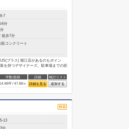
-7
歩6分
7分
 徒歩7分
鉄筋コンクリート
US(プラス) 堀江店があるのもポイン
装を持つデザイナーズ。駐車場までの距
坪数/面積
詳細
検討リスト
14.48坪 / 47.88㎡
詳細を見る
追加する
-13
3分