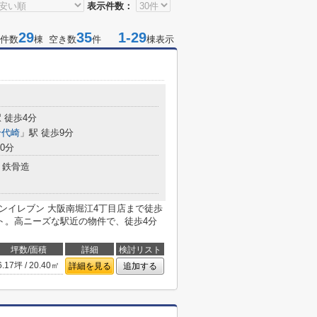
表示件数：
29
35
1-29
件数
棟 空き数
件
棟表示
 徒歩4分
千代崎
」駅 徒歩9分
0分
鉄骨造
セブンイレブン 大阪南堀江4丁目店まで徒歩
ト。高ニーズな駅近の物件で、徒歩4分
坪数/面積
詳細
検討リスト
6.17坪 / 20.40㎡
詳細を見る
追加する