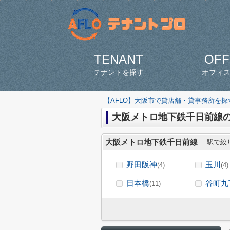
TENANT
OFF
テナントを探す
オフィ
【AFLO】大阪市で貸店舗・貸事務所を
大阪メトロ地下鉄千日前線
大阪メトロ地下鉄千日前線
駅で絞
野田阪神
玉川
(4)
(4)
日本橋
谷町九
(11)