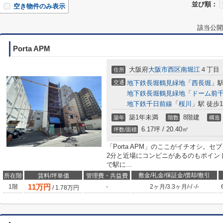
並び順：
空き物件のみ表示
該当公開
Porta APM
大阪府
大阪市西区
南堀江
４丁目
住所
交通
地下鉄長堀鶴見緑地
「
西長堀
」駅
地下鉄長堀鶴見緑地
「
ドーム前
地下鉄千日前線
「
桜川
」駅 徒歩1
築1年未満
8階建
築年
階数
構造
6.17坪 / 20.40㎡
坪数/面積
「Porta APM」のここがイチオシ。
2分と近場にコンビニがあるのもポイン
で駅に...
敷金/礼金/保証金/償却/敷引
所在階
賃料/坪単価
管理費・共益費
11
万円
1階
-
2ヶ月
/
3.3ヶ月
/
-
/
-
/
-
/
1.78
万円