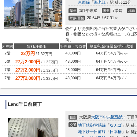
東西線
「
海老江
」駅 徒歩11分
築1年未満
7階建
築年
階数
構造
20.54坪 / 67.91㎡
坪数/面積
物件より徒歩圏内に当社営業店がござい
容・物販などの様々な業種のニーズに応
尚、...
敷金/礼金/保証金/償却/敷引
所在階
賃料/坪単価
管理費・共益費
22
万円
2階
48,000円
64万円
/
64万円
/
-
/
-
/
-
/
1.32
万円
27
万
2,000
円
5階
48,000円
64万円
/
64万円
/
-
/
-
/
-
/
1.32
万円
27
万
2,000
円
7階
48,000円
64万円
/
64万円
/
-
/
-
/
-
/
1.32
万円
27
万
2,000
円
7階
48,000円
64万円
/
64万円
/
-
/
-
/
-
/
1.32
万円
Land千日前横丁
大阪府
大阪市中央区
難波
１丁目3-
住所
交通
地下鉄御堂筋線
「
なんば
」駅 徒
地下鉄千日前線
「
日本橋
」駅 徒