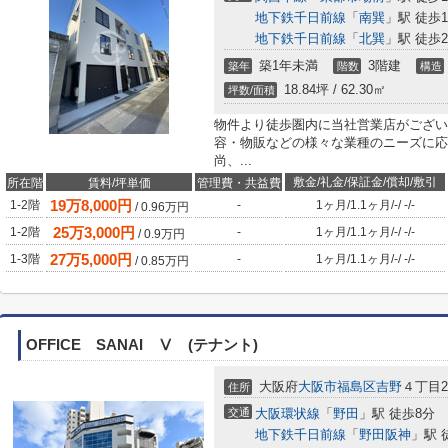
地下鉄千日前線
「
南巽
」駅 徒歩1
地下鉄千日前線
「
北巽
」駅 徒歩2
築1年未満
3階建
築年
階数
構造
18.84坪 / 62.30㎡
坪数/面積
物件より徒歩圏内に当社営業店がござい
容・物販などの様々な業種のニーズに応
尚、...
敷金/礼金/保証金/償却/敷引
所在階
賃料/坪単価
管理費・共益費
19
万
8,000
円
1-2階
-
1ヶ月
/
1.1ヶ月
/
-
/
-
/
-
/
0.96
万円
25
万
3,000
円
1-2階
-
1ヶ月
/
1.1ヶ月
/
-
/
-
/
-
/
0.9
万円
27
万
5,000
円
1-3階
-
1ヶ月
/
1.1ヶ月
/
-
/
-
/
-
/
0.85
万円
OFFICE SANAI Ⅴ (テナント)
大阪府
大阪市福島区
吉野
４丁目29
住所
交通
大阪環状線
「
野田
」駅 徒歩8分
地下鉄千日前線
「
野田阪神
」駅 