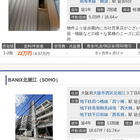
南海本線
「
難波
」駅 徒歩6分
築1年
2階建
軽
築年
階数
構造
5.03坪 / 16.64㎡
坪数/面積
物件より徒歩圏内に当社営業店がござい
容・物販などの様々な業種のニーズに応
尚、...
敷金/礼金/保証金/償却/敷引
所在階
賃料/坪単価
管理費・共益費
22
万円
1-2階
-
0ヶ月
/
0ヶ月
/
-
/
-
/
-
/
4.37
万円
BANIX北堀江（SOHO）
大阪府
大阪市西区
北堀江
３丁目6
住所
交通
地下鉄四つ橋線
「
四ツ橋
」駅 徒
地下鉄長堀鶴見緑地
「
西大橋
」駅
地下鉄千日前線
「
西長堀
」駅 徒
築4年
11階建
鉄
築年
階数
構造
18.67坪 / 61.74㎡
坪数/面積