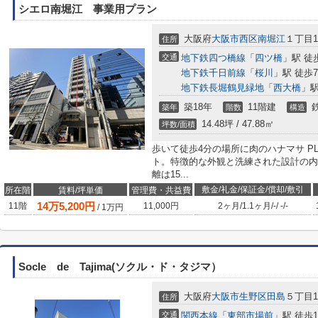
シエロ南堀江 事業用プラン
大阪府
大阪市西区
南堀江
１丁目19
住所
交通
地下鉄四つ橋線
「
四ツ橋
」駅 徒
地下鉄千日前線
「
桜川
」駅 徒歩
地下鉄長堀鶴見緑地
「
西大橋
」駅
築18年
11階建
築年
階数
構造
14.48坪 / 47.88㎡
坪数/面積
歩いて徒歩4分の場所に肉のハナマサ PL
ト。特徴的な外観と洗練された設計の内
離は15...
敷金/礼金/保証金/償却/敷引
所在階
賃料/坪単価
管理費・共益費
14
万
5,200
円
11階
11,000円
2ヶ月
/
1.1ヶ月
/
-
/
-
/
-
/
1
万円
Socle de Tajima(ソクル・ド・タジマ）
大阪府
大阪市生野区
田島
５丁目15
住所
交通
関西本線
「
東部市場前
」駅 徒歩1