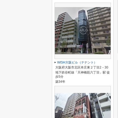
WISH大阪ビル（テナント）
大阪府大阪市北区本庄東２丁目2－30
地下鉄谷町線「天神橋筋六丁目」駅 徒
歩5分
築34年