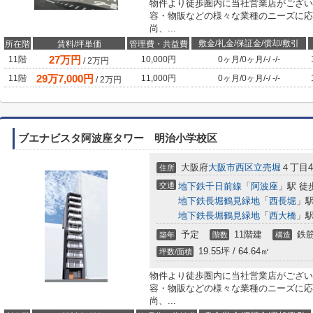
物件より徒歩圏内に当社営業店がござい
容・物販などの様々な業種のニーズに応
尚、...
敷金/礼金/保証金/償却/敷引
所在階
賃料/坪単価
管理費・共益費
27
万円
11階
10,000円
0ヶ月
/
0ヶ月
/
-
/
-
/
-
/
2
万円
29
万
7,000
円
11階
11,000円
0ヶ月
/
0ヶ月
/
-
/
-
/
-
/
2
万円
ブエナビスタ阿波座タワー 明治小学校区
大阪府
大阪市西区
立売堀
４丁目4-
住所
交通
地下鉄千日前線
「
阿波座
」駅 徒
地下鉄長堀鶴見緑地
「
西長堀
」駅
地下鉄長堀鶴見緑地
「
西大橋
」駅
予定
11階建
鉄筋
築年
階数
構造
19.55坪 / 64.64㎡
坪数/面積
物件より徒歩圏内に当社営業店がござい
容・物販などの様々な業種のニーズに応
尚、...