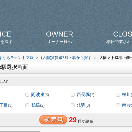
ICE
OWNER
CLO
スを探す
オーナー様へ
移転閉業され
探すならテナントプロ
>
(店舗(賃貸))路線・駅から探す
>
大阪メトロ地下鉄千
の駅選択画面
り込む
阿波座
西長堀
桜川
(3)
(7)
丁目
鶴橋
北巽
南巽
(3)
(2)
(3)
29
件が該当