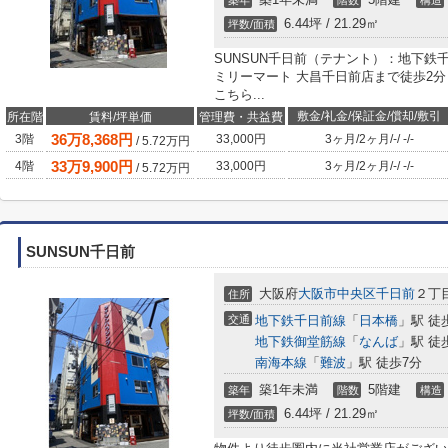
築年
階数
構造
6.44坪 / 21.29㎡
坪数/面積
SUNSUN千日前（テナント）：地下
ミリーマート 大昌千日前店まで徒歩2
こちら...
敷金/礼金/保証金/償却/敷引
所在階
賃料/坪単価
管理費・共益費
36
万
8,368
円
3階
33,000円
3ヶ月
/
2ヶ月
/
-
/
-
/
-
/
5.72
万円
33
万
9,900
円
4階
33,000円
3ヶ月
/
2ヶ月
/
-
/
-
/
-
/
5.72
万円
SUNSUN千日前
大阪府
大阪市中央区
千日前
２丁目
住所
交通
地下鉄千日前線
「
日本橋
」駅 徒
地下鉄御堂筋線
「
なんば
」駅 徒
南海本線
「
難波
」駅 徒歩7分
築1年未満
5階建
築年
階数
構造
6.44坪 / 21.29㎡
坪数/面積