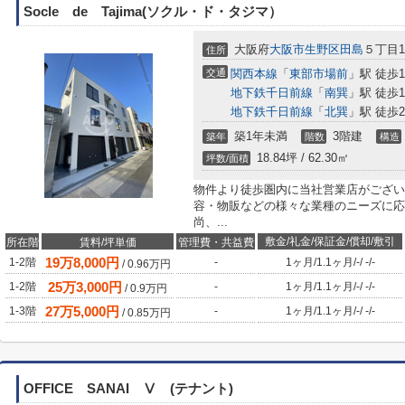
Socle de Tajima(ソクル・ド・タジマ）
大阪府
大阪市生野区
田島
５丁目15
住所
交通
関西本線
「
東部市場前
」駅 徒歩1
地下鉄千日前線
「
南巽
」駅 徒歩1
地下鉄千日前線
「
北巽
」駅 徒歩2
築1年未満
3階建
築年
階数
構造
18.84坪 / 62.30㎡
坪数/面積
物件より徒歩圏内に当社営業店がござい
容・物販などの様々な業種のニーズに応
尚、...
敷金/礼金/保証金/償却/敷引
所在階
賃料/坪単価
管理費・共益費
19
万
8,000
円
1-2階
-
1ヶ月
/
1.1ヶ月
/
-
/
-
/
-
/
0.96
万円
25
万
3,000
円
1-2階
-
1ヶ月
/
1.1ヶ月
/
-
/
-
/
-
/
0.9
万円
27
万
5,000
円
1-3階
-
1ヶ月
/
1.1ヶ月
/
-
/
-
/
-
/
0.85
万円
OFFICE SANAI Ⅴ (テナント)