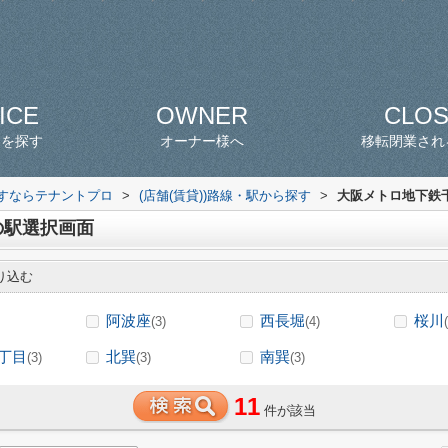
ICE
OWNER
CLO
スを探す
オーナー様へ
移転閉業され
探すならテナントプロ
>
(店舗(賃貸))路線・駅から探す
>
大阪メトロ地下鉄千
の駅選択画面
り込む
阿波座
西長堀
桜川
(3)
(4)
丁目
北巽
南巽
(3)
(3)
(3)
11
件が該当