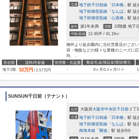
交通
地下鉄千日前線
「
日本橋
」駅 徒
地下鉄御堂筋線
「
なんば
」駅 徒
地下鉄御堂筋線
「
心斎橋
」駅 徒
築1年未満
10階建 地下1
築年
階数
12.45坪 / 41.19㎡
坪数/面積
物件より徒歩圏内に当社営業店がござい
容・物販などの様々な業種のニーズに応
尚、...
敷金/礼金/保証金/償却/敷引
所在階
賃料/坪単価
管理費・共益費
32
万円
地下1階
-
0ヶ月
/
1.1ヶ月
/
-
/
-
/
-
1
/
2.57
万円
SUNSUN千日前（テナント）
大阪府
大阪市中央区
千日前
２丁
住所
交通
地下鉄千日前線
「
日本橋
」駅 徒
地下鉄御堂筋線
「
なんば
」駅 徒
南海本線
「
難波
」駅 徒歩9分
築1年未満
5階建