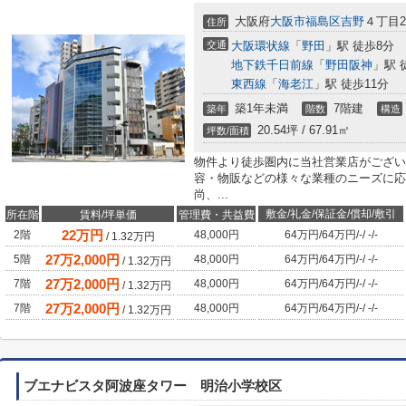
大阪府
大阪市福島区
吉野
４丁目29
住所
交通
大阪環状線
「
野田
」駅 徒歩8分
地下鉄千日前線
「
野田阪神
」駅 
東西線
「
海老江
」駅 徒歩11分
築1年未満
7階建
築年
階数
構造
20.54坪 / 67.91㎡
坪数/面積
物件より徒歩圏内に当社営業店がござい
容・物販などの様々な業種のニーズに応
尚、...
敷金/礼金/保証金/償却/敷引
所在階
賃料/坪単価
管理費・共益費
22
万円
2階
48,000円
64万円
/
64万円
/
-
/
-
/
-
/
1.32
万円
27
万
2,000
円
5階
48,000円
64万円
/
64万円
/
-
/
-
/
-
/
1.32
万円
27
万
2,000
円
7階
48,000円
64万円
/
64万円
/
-
/
-
/
-
/
1.32
万円
27
万
2,000
円
7階
48,000円
64万円
/
64万円
/
-
/
-
/
-
/
1.32
万円
ブエナビスタ阿波座タワー 明治小学校区