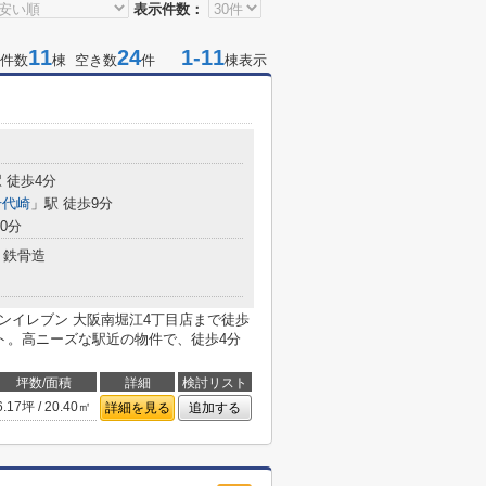
表示件数：
11
24
1-11
件数
棟 空き数
件
棟表示
 徒歩4分
千代崎
」駅 徒歩9分
0分
鉄骨造
セブンイレブン 大阪南堀江4丁目店まで徒歩
ト。高ニーズな駅近の物件で、徒歩4分
坪数/面積
詳細
検討リスト
6.17坪 / 20.40㎡
詳細を見る
追加する