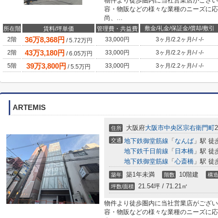
物件より徒歩圏内に当社営業店がござい
容・物販などの様々な業種のニーズに応
尚、...
敷金/礼金/保証金/償却/敷引
所在階
賃料/坪単価
管理費・共益費
36
万
8,368
円
2階
33,000円
3ヶ月
/
2.2ヶ月
/
-
/
-
/
-
/
5.72
万円
43
万
3,180
円
2階
33,000円
3ヶ月
/
2.2ヶ月
/
-
/
-
/
-
/
6.05
万円
39
万
3,800
円
5階
33,000円
3ヶ月
/
2.2ヶ月
/
-
/
-
/
-
/
5.5
万円
ARTEMIS
大阪府
大阪市中央区
宗右衛門町
2
住所
交通
地下鉄御堂筋線
「
なんば
」駅 徒
地下鉄千日前線
「
日本橋
」駅 徒
地下鉄御堂筋線
「
心斎橋
」駅 徒
築1年未満
10階建
築年
階数
構
21.54坪 / 71.21㎡
坪数/面積
物件より徒歩圏内に当社営業店がござい
容・物販などの様々な業種のニーズに応