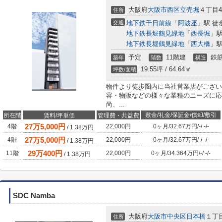
大阪府
大阪市西区
立売堀
４丁目4-
住所
交通
地下鉄千日前線
「
阿波座
」駅 徒
地下鉄長堀鶴見緑地
「
西長堀
」駅
地下鉄長堀鶴見緑地
「
西大橋
」駅
予定
11階建
鉄筋
築年
階数
構造
19.55坪 / 64.64㎡
坪数/面積
物件より徒歩圏内に当社営業店がござい
容・物販などの様々な業種のニーズに応
尚、...
敷金/礼金/保証金/償却/敷引
所在階
賃料/坪単価
管理費・共益費
27
万
5,000
円
4階
22,000円
0ヶ月
/
32.67万円
/
-
/
-
/
-
/
1.38
万円
27
万
5,000
円
4階
22,000円
0ヶ月
/
32.67万円
/
-
/
-
/
-
/
1.38
万円
29
万
400
円
11階
22,000円
0ヶ月
/
34.364万円
/
-
/
-
/
-
/
1.38
万円
SDC Namba
大阪府
大阪市中央区
日本橋
１丁目
住所