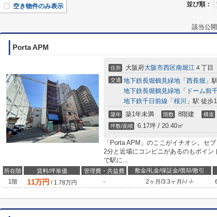
並び順：
空き物件のみ表示
該当公開
Porta APM
大阪府
大阪市西区
南堀江
４丁目
住所
交通
地下鉄長堀鶴見緑地
「
西長堀
」駅
地下鉄長堀鶴見緑地
「
ドーム前
地下鉄千日前線
「
桜川
」駅 徒歩1
築1年未満
8階建
築年
階数
構造
6.17坪 / 20.40㎡
坪数/面積
「Porta APM」のここがイチオシ。
2分と近場にコンビニがあるのもポイン
で駅に...
敷金/礼金/保証金/償却/敷引
所在階
賃料/坪単価
管理費・共益費
11
万円
1階
-
2ヶ月
/
3.3ヶ月
/
-
/
-
/
-
/
1.78
万円