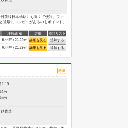
鉄千日前線日本橋駅にも近くて便利。ファ
分と近場にコンビニがあるのもポイント。
坪数/面積
詳細
検討リスト
6.44坪 / 21.29㎡
詳細を見る
追加する
6.44坪 / 21.29㎡
詳細を見る
追加する
1-19
歩1分
歩5分
鉄骨造