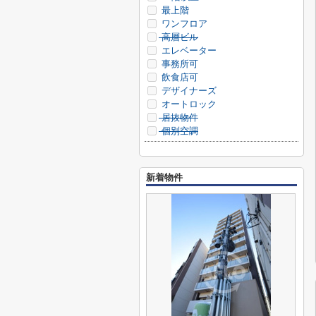
最上階
ワンフロア
高層ビル
エレベーター
事務所可
飲食店可
デザイナーズ
オートロック
居抜物件
個別空調
新着物件