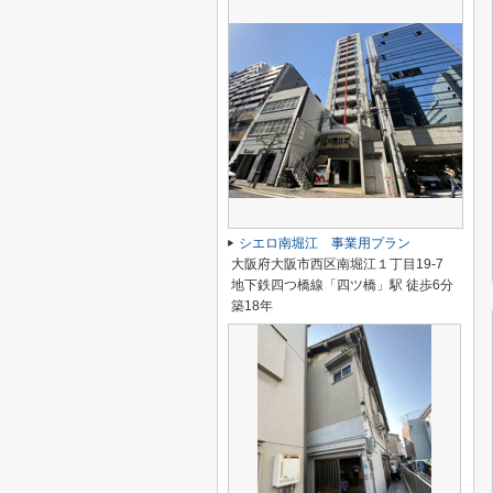
シエロ南堀江 事業用プラン
大阪府大阪市西区南堀江１丁目19-7
地下鉄四つ橋線「四ツ橋」駅 徒歩6分
築18年