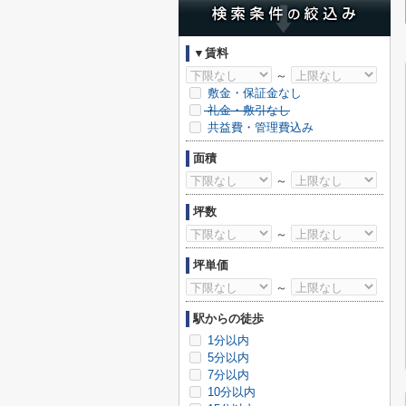
▼賃料
～
敷金・保証金なし
礼金・敷引なし
共益費・管理費込み
面積
～
坪数
～
坪単価
～
駅からの徒歩
1分以内
5分以内
7分以内
10分以内