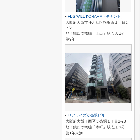
FDS WILL KOHAMA（テナント）
大阪府大阪市住之江区粉浜西１丁目1
－5
地下鉄四つ橋線「玉出」駅 徒歩1分
築9年
リアライズ立売堀ビル
大阪府大阪市西区立売堀１丁目2-23
地下鉄四つ橋線「本町」駅 徒歩3分
築1年未満