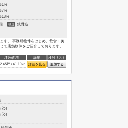
歩1分
歩7分
歩18分
階
鉄骨造
構造
ます。 事務所物件をはじめ、飲食・美
じて店舗物件をご紹介しております。
坪数/面積
詳細
検討リスト
2.45坪 / 41.19㎡
詳細を見る
追加する
目
歩2分
歩5分
鉄骨造