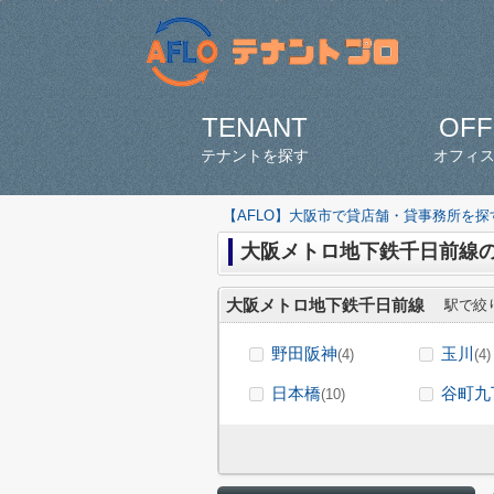
TENANT
OFF
テナントを探す
オフィ
【AFLO】大阪市で貸店舗・貸事務所を
大阪メトロ地下鉄千日前線
大阪メトロ地下鉄千日前線
駅で絞
野田阪神
玉川
(4)
(4)
日本橋
谷町九
(10)