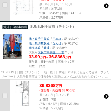
敷：0ヶ月｜礼：1.1ヶ月
所在階：地下1階
坪数：12.45坪｜面積：41.19㎡
坪単価：
2.57
万円
SUNSUN千日前（テナント）
賃貸｜店舗事務所
地下鉄千日前線
「
日本橋
」駅 徒歩2分
地下鉄御堂筋線
「
なんば
」駅 徒歩5分
南海本線
「
難波
」駅 徒歩9分
大阪府
大阪市中央区
千日前
２丁目
33.99
36.8368
万円～
万円
築年数：築1年未満 ｜募集中：
2室
階数：5階建
SUNSUN千日前（テナント）：地下鉄千日前線日本橋駅にも近くて便利。ファミ
リーマート 大昌千日前店まで徒歩2分と近場にコンビニがあるのもポイント。こ
ちらの物件にはエレベーターが...
36.8368
万
円
(管理費・共益費 33,000円)
敷：3ヶ月｜礼：2ヶ月
所在階：3階
坪数：6.44坪｜面積：21.29㎡
坪単価：
5.72
万円