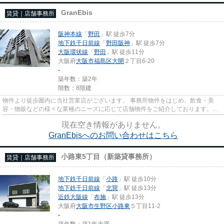
GranEbis
賃貸｜店舗事務所
阪神本線
「
野田
」駅 徒歩7分
地下鉄千日前線
「
野田阪神
」駅 徒歩7分
大阪環状線
「
野田
」駅 徒歩11分
大阪府
大阪市福島区
大開
２丁目6-20
-
築年数：築2年
階数：8階建
物件より徒歩圏内に当社営業店がございます。 事務所物件をはじめ、飲食・美
容・物販などの様々な業種のニーズに応じて店舗物件をご紹介しております。
尚、弊社ではおとり広告は一切...
現在空き情報がありません。
GranEbisへのお問い合わせはこちら
小路東5丁目（新築貸事務所）
賃貸｜店舗事務所
地下鉄千日前線
「
小路
」駅 徒歩10分
地下鉄千日前線
「
北巽
」駅 徒歩13分
近鉄大阪線
「
布施
」駅 徒歩13分
大阪府
大阪市生野区
小路東
５丁目11-2
-
築年数：築1年未満