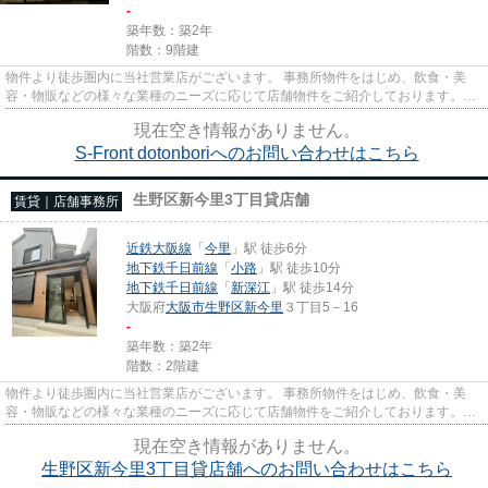
-
築年数：築2年
階数：9階建
物件より徒歩圏内に当社営業店がございます。 事務所物件をはじめ、飲食・美
容・物販などの様々な業種のニーズに応じて店舗物件をご紹介しております。
尚、弊社ではおとり広告は一切...
現在空き情報がありません。
S-Front dotonboriへのお問い合わせはこちら
生野区新今里3丁目貸店舗
賃貸｜店舗事務所
近鉄大阪線
「
今里
」駅 徒歩6分
地下鉄千日前線
「
小路
」駅 徒歩10分
地下鉄千日前線
「
新深江
」駅 徒歩14分
大阪府
大阪市生野区
新今里
３丁目5－16
-
築年数：築2年
階数：2階建
物件より徒歩圏内に当社営業店がございます。 事務所物件をはじめ、飲食・美
容・物販などの様々な業種のニーズに応じて店舗物件をご紹介しております。
尚、弊社ではおとり広告は一切...
現在空き情報がありません。
生野区新今里3丁目貸店舗へのお問い合わせはこちら