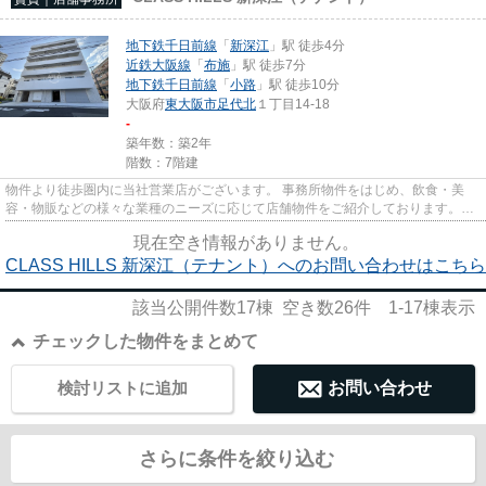
地下鉄千日前線
「
新深江
」駅 徒歩4分
近鉄大阪線
「
布施
」駅 徒歩7分
地下鉄千日前線
「
小路
」駅 徒歩10分
大阪府
東大阪市
足代北
１丁目14-18
-
築年数：築2年
階数：7階建
物件より徒歩圏内に当社営業店がございます。 事務所物件をはじめ、飲食・美
容・物販などの様々な業種のニーズに応じて店舗物件をご紹介しております。
尚、弊社ではおとり広告は一切...
現在空き情報がありません。
CLASS HILLS 新深江（テナント）へのお問い合わせはこちら
該当公開件数
17
棟 空き数
26
件
1-17
棟表示
チェックした物件をまとめて
検討リストに追加
お問い合わせ
さらに条件を絞り込む