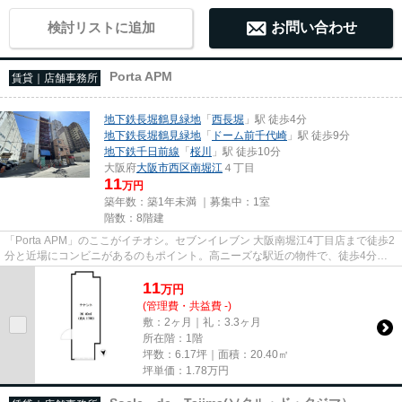
検討リストに追加
お問い合わせ
Porta APM
賃貸｜店舗事務所
地下鉄長堀鶴見緑地
「
西長堀
」駅 徒歩4分
地下鉄長堀鶴見緑地
「
ドーム前千代崎
」駅 徒歩9分
地下鉄千日前線
「
桜川
」駅 徒歩10分
大阪府
大阪市西区
南堀江
４丁目
11
万円
築年数：築1年未満 ｜募集中：
1室
階数：8階建
「Porta APM」のここがイチオシ。セブンイレブン 大阪南堀江4丁目店まで徒歩2
分と近場にコンビニがあるのもポイント。高ニーズな駅近の物件で、徒歩4分で
駅に行くことができます。駐車...
11
万
円
(管理費・共益費 -)
敷：2ヶ月｜礼：3.3ヶ月
所在階：1階
坪数：6.17坪｜面積：20.40㎡
坪単価：
1.78
万円