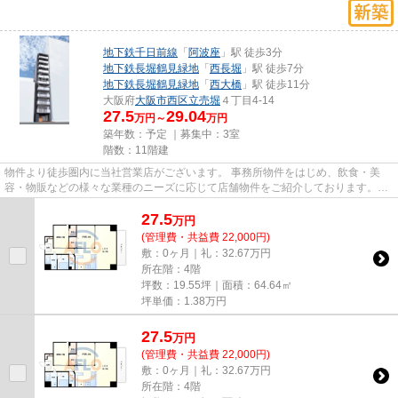
地下鉄千日前線
「
阿波座
」駅 徒歩3分
地下鉄長堀鶴見緑地
「
西長堀
」駅 徒歩7分
地下鉄長堀鶴見緑地
「
西大橋
」駅 徒歩11分
大阪府
大阪市西区
立売堀
４丁目4-14
27.5
29.04
万円～
万円
築年数：予定 ｜募集中：
3室
階数：11階建
物件より徒歩圏内に当社営業店がございます。 事務所物件をはじめ、飲食・美
容・物販などの様々な業種のニーズに応じて店舗物件をご紹介しております。
尚、弊社ではおとり広告は一切...
27.5
万
円
(管理費・共益費 22,000円)
敷：0ヶ月｜礼：32.67万円
所在階：4階
坪数：19.55坪｜面積：64.64㎡
坪単価：
1.38
万円
27.5
万
円
(管理費・共益費 22,000円)
敷：0ヶ月｜礼：32.67万円
所在階：4階