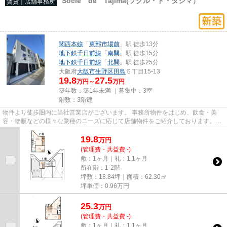
Socle de Tajima(ソクル・ド・タジマ）
賃貸｜店舗事務所
関西本線
「
東部市場前
」駅 徒歩13分
地下鉄千日前線
「
南巽
」駅 徒歩15分
地下鉄千日前線
「
北巽
」駅 徒歩25分
大阪府
大阪市生野区
田島
５丁目15-13
19.8
27.5
万円～
万円
築年数：築1年未満 ｜募集中：
3室
階数：3階建
物件より徒歩圏内に当社営業店がございます。 事務所物件をはじめ、飲食・美
容・物販などの様々な業種のニーズに応じて店舗物件をご紹介しております。
尚、弊社ではおとり広告は一切...
19.8
万
円
(管理費・共益費 -)
敷：1ヶ月｜礼：1.1ヶ月
所在階：1-2階
坪数：18.84坪｜面積：62.30㎡
坪単価：
0.96
万円
25.3
万
円
(管理費・共益費 -)
敷：1ヶ月｜礼：1.1ヶ月