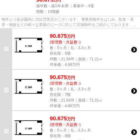
万円
築年数：築1年未満 ｜募集中：
4室
階数：10階建
物件より徒歩圏内に当社営業店がございます。 事務所物件をはじめ、飲食・美
容・物販などの様々な業種のニーズに応じて店舗物件をご紹介しております。
尚、弊社ではおとり広告は一切...
90.675
万
円
(管理費・共益費 -)
敷：0ヶ月｜礼：3.3ヶ月
所在階：5階
坪数：21.54坪｜面積：71.21㎡
坪単価：
4.68
万円
90.675
万
円
(管理費・共益費 -)
敷：0ヶ月｜礼：3.3ヶ月
所在階：7階
坪数：21.54坪｜面積：71.21㎡
坪単価：
4.68
万円
90.675
万
円
(管理費・共益費 -)
敷：0ヶ月｜礼：3.3ヶ月
所在階：8階