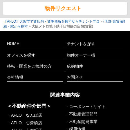
物件リクエスト
【AFLO】大阪市で貸店舗・貸事務所を探すならテナントプロ
>
(店舗(賃貸))路
線・駅から探す
>
大阪メトロ地下鉄千日前線の店舗(賃貸)
HOME
テナントを探す
オフィスを探す
物件オーナー様
移転・閉業をご検討の方
成約物件
会社情報
お問合せ
関連事業内容
＜不動産仲介部門＞
・コーポレートサイト
・不動産管理部門
・AFLO なんば店
・不動産開発事業
・AFLO 心斎橋店
・採用情報