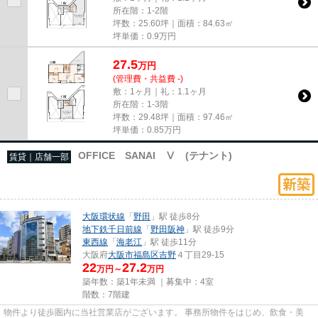
所在階：1-2階
坪数：25.60坪｜面積：84.63㎡
坪単価：
0.9
万円
27.5
万
円
(管理費・共益費 -)
敷：1ヶ月｜礼：1.1ヶ月
所在階：1-3階
坪数：29.48坪｜面積：97.46㎡
坪単価：
0.85
万円
OFFICE SANAI Ⅴ (テナント)
賃貸｜店舗一部
大阪環状線
「
野田
」駅 徒歩8分
地下鉄千日前線
「
野田阪神
」駅 徒歩9分
東西線
「
海老江
」駅 徒歩11分
大阪府
大阪市福島区
吉野
４丁目29-15
22
27.2
万円～
万円
築年数：築1年未満 ｜募集中：
4室
階数：7階建
物件より徒歩圏内に当社営業店がございます。 事務所物件をはじめ、飲食・美