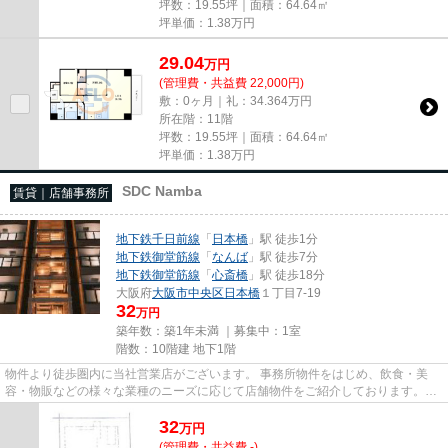
坪数：19.55坪｜面積：64.64㎡
坪単価：
1.38
万円
29.04
万
円
(管理費・共益費 22,000円)
敷：0ヶ月｜礼：34.364万円
所在階：11階
坪数：19.55坪｜面積：64.64㎡
坪単価：
1.38
万円
SDC Namba
賃貸｜店舗事務所
地下鉄千日前線
「
日本橋
」駅 徒歩1分
地下鉄御堂筋線
「
なんば
」駅 徒歩7分
地下鉄御堂筋線
「
心斎橋
」駅 徒歩18分
大阪府
大阪市中央区
日本橋
１丁目7-19
32
万円
築年数：築1年未満 ｜募集中：
1室
階数：10階建 地下1階
物件より徒歩圏内に当社営業店がございます。 事務所物件をはじめ、飲食・美
容・物販などの様々な業種のニーズに応じて店舗物件をご紹介しております。
尚、弊社ではおとり広告は一切...
32
万
円
(管理費・共益費 -)