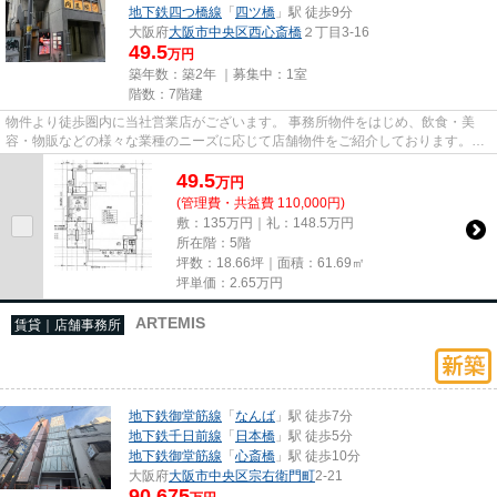
地下鉄四つ橋線
「
四ツ橋
」駅 徒歩9分
大阪府
大阪市中央区
西心斎橋
２丁目3-16
49.5
万円
築年数：築2年 ｜募集中：
1室
階数：7階建
物件より徒歩圏内に当社営業店がございます。 事務所物件をはじめ、飲食・美
容・物販などの様々な業種のニーズに応じて店舗物件をご紹介しております。
尚、弊社ではおとり広告は一切...
49.5
万
円
(管理費・共益費 110,000円)
敷：135万円｜礼：148.5万円
所在階：5階
坪数：18.66坪｜面積：61.69㎡
坪単価：
2.65
万円
ARTEMIS
賃貸｜店舗事務所
地下鉄御堂筋線
「
なんば
」駅 徒歩7分
地下鉄千日前線
「
日本橋
」駅 徒歩5分
地下鉄御堂筋線
「
心斎橋
」駅 徒歩10分
大阪府
大阪市中央区
宗右衛門町
2-21
90.675