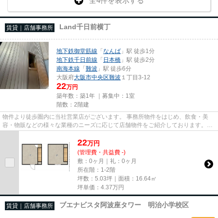
全4件を表示する
Land千日前横丁
賃貸｜店舗事務所
地下鉄御堂筋線
「
なんば
」駅 徒歩1分
地下鉄千日前線
「
日本橋
」駅 徒歩2分
南海本線
「
難波
」駅 徒歩6分
大阪府
大阪市中央区
難波
１丁目3-12
22
万円
築年数：築1年 ｜募集中：
1室
階数：2階建
物件より徒歩圏内に当社営業店がございます。 事務所物件をはじめ、飲食・美
容・物販などの様々な業種のニーズに応じて店舗物件をご紹介しております。
尚、弊社ではおとり広告は一切...
22
万
円
(管理費・共益費 -)
敷：0ヶ月｜礼：0ヶ月
所在階：1-2階
坪数：5.03坪｜面積：16.64㎡
坪単価：
4.37
万円
ブエナビスタ阿波座タワー 明治小学校区
賃貸｜店舗事務所