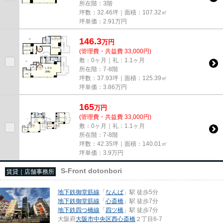
所在階：3階
坪数：32.46坪｜面積：107.32㎡
坪単価：
2.91
万円
146.3
万
円
(管理費・共益費 33,000円)
敷：0ヶ月｜礼：1.1ヶ月
所在階：7-8階
坪数：37.93坪｜面積：125.39㎡
坪単価：
3.86
万円
165
万
円
(管理費・共益費 33,000円)
敷：0ヶ月｜礼：1.1ヶ月
所在階：7-8階
坪数：42.35坪｜面積：140.01㎡
坪単価：
3.9
万円
S-Front dotonbori
賃貸｜店舗事務所
地下鉄御堂筋線
「
なんば
」駅 徒歩5分
地下鉄御堂筋線
「
心斎橋
」駅 徒歩7分
地下鉄四つ橋線
「
四ツ橋
」駅 徒歩7分
大阪府
大阪市中央区
西心斎橋
２丁目6-7