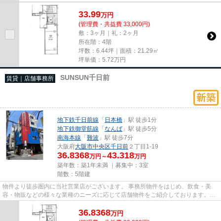
33.99
万
円
(管理費・共益費 33,000円)
敷：3ヶ月｜礼：2ヶ月
所在階：4階
坪数：6.44坪｜面積：21.29㎡
坪単価：
5.72
万円
SUNSUN千日前
賃貸｜店舗事務所
地下鉄千日前線
「
日本橋
」駅 徒歩1分
地下鉄御堂筋線
「
なんば
」駅 徒歩5分
南海本線
「
難波
」駅 徒歩7分
大阪府
大阪市中央区
千日前
２丁目1-19
36.8368
43.318
万円～
万円
築年数：築1年未満 ｜募集中：
3室
階数：5階建
物件より徒歩圏内に当社営業店がございます。 事務所物件をはじめ、飲食・美
容・物販などの様々な業種のニーズに応じて店舗物件をご紹介しております。
尚、弊社ではおとり広告は一切...
36.8368
万
円