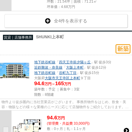
坪数：21.54坪｜面積：71.21㎡
坪単価：
4.68
万円
全4件を表示する
SHUNKI上本町
賃貸｜店舗事務所
地下鉄谷町線
「
四天王寺前夕陽ヶ丘
」駅 徒歩3分
近鉄難波・奈良線
「
大阪上本町
」駅 徒歩12分
地下鉄谷町線
「
谷町九丁目
」駅 徒歩15分
大阪府
大阪市天王寺区
上本町
９丁目
94.6
165
万円～
万円
築年数：予定 ｜募集中：
3室
階数：8階建
物件より徒歩圏内に当社営業店がございます。 事務所物件をはじめ、飲食・美
容・物販などの様々な業種のニーズに応じて店舗物件をご紹介しております。
尚、弊社ではおとり広告は一切...
94.6
万
円
(管理費・共益費 33,000円)
敷：0ヶ月｜礼：1.1ヶ月