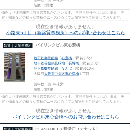
階数：2階建
物件より徒歩圏内に当社営業店がございます。 事務所物件をはじめ、飲食・美
容・物販などの様々な業種のニーズに応じて店舗物件をご紹介しております。
尚、弊社ではおとり広告は一切...
現在空き情報がありません。
小路東5丁目（新築貸事務所）へのお問い合わせはこちら
バイリンクビル東心斎橋
賃貸｜店舗事務所
地下鉄御堂筋線
「
心斎橋
」駅 徒歩5分
地下鉄長堀鶴見緑地
「
長堀橋
」駅 徒歩3分
地下鉄御堂筋線
「
なんば
」駅 徒歩10分
大阪府
大阪市中央区
東心斎橋
１丁目
-
築年数：築1年未満
階数：3階建
物件より徒歩圏内に当社営業店がございます。 事務所物件をはじめ、飲食・美
容・物販などの様々な業種のニーズに応じて店舗物件をご紹介しております。
尚、弊社ではおとり広告は一切...
現在空き情報がありません。
バイリンクビル東心斎橋へのお問い合わせはこちら
CLASS HILLS 新深江（テナント）
賃貸｜店舗事務所