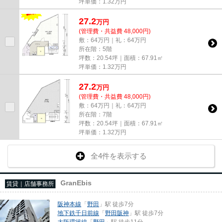
坪単価：
1.32
万円
27.2
万
円
(管理費・共益費 48,000円)
敷：64万円｜礼：64万円
所在階：5階
坪数：20.54坪｜面積：67.91㎡
坪単価：
1.32
万円
27.2
万
円
(管理費・共益費 48,000円)
敷：64万円｜礼：64万円
所在階：7階
坪数：20.54坪｜面積：67.91㎡
坪単価：
1.32
万円
全4件を表示する
GranEbis
賃貸｜店舗事務所
阪神本線
「
野田
」駅 徒歩7分
地下鉄千日前線
「
野田阪神
」駅 徒歩7分
大阪環状線
「
野田
」駅 徒歩11分