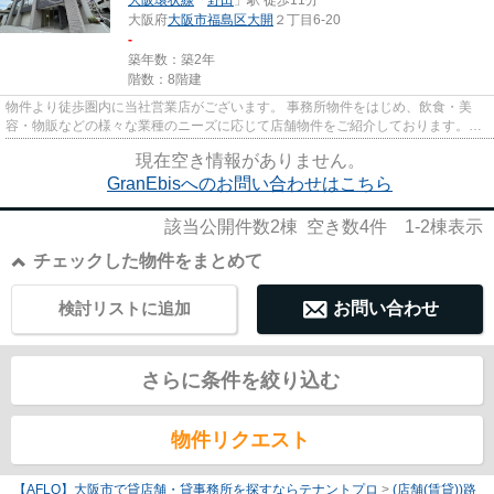
大阪府
大阪市福島区
大開
２丁目6-20
-
築年数：築2年
階数：8階建
物件より徒歩圏内に当社営業店がございます。 事務所物件をはじめ、飲食・美
容・物販などの様々な業種のニーズに応じて店舗物件をご紹介しております。
尚、弊社ではおとり広告は一切...
現在空き情報がありません。
GranEbisへのお問い合わせはこちら
該当公開件数
2
棟 空き数
4
件
1-2
棟表示
チェックした物件をまとめて
検討リストに追加
お問い合わせ
さらに条件を絞り込む
物件リクエスト
【AFLO】大阪市で貸店舗・貸事務所を探すならテナントプロ
>
(店舗(賃貸))路