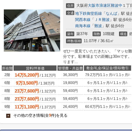
大阪府
大阪市浪速区
難波中
１丁
住所
交通
地下鉄御堂筋線
「
なんば
」駅 徒
関西本線
「
ＪＲ難波
」駅 徒歩6分
南海本線
「
難波
」駅 徒歩6分
築37年
10階建
築年
階数
構造
11.07坪 / 36.61㎡
坪数/面積
ぜひ一度見ていただきたい、「マッセ難
分です。駐車場までの距離は30mです
ります...
敷金/礼金/保証金/償却/敷引
所在階
賃料/坪単価
管理費・共益費
14
万
5,200
円
2階
36,300円
79.2万円
/
1.1ヶ月
/
-
/
1.1ヶ月
/
-
/
1.31
万円
9
万
3,500
円
6階
19,800円
6ヶ月
/
1.1ヶ月
/
-
/
1.1ヶ月
/
-
/
1.38
万円
23
万
7,600
円
8階
59,400円
6ヶ月
/
1.1ヶ月
/
-
/
1.1ヶ月
/
-
/
1.32
万円
23
万
7,600
円
8階
59,400円
6ヶ月
/
1.1ヶ月
/
-
/
1.1ヶ月
/
-
/
1.32
万円
11
万
1,100
円
9階
26,400円
60.6万円
/
1.1ヶ月
/
-
/
1.1ヶ月
/
-
/
1.37
万円
その他の空き情報(全
9
件)を見る
+