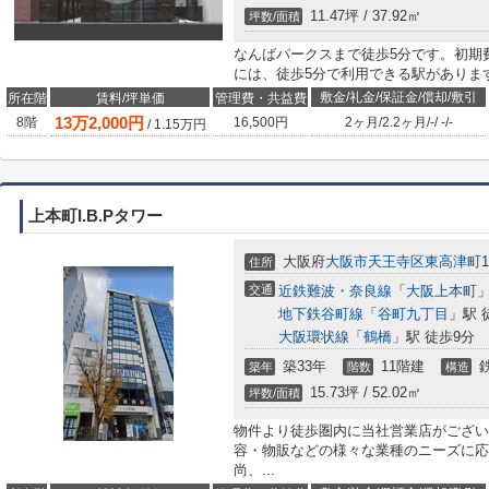
11.47坪 / 37.92㎡
坪数/面積
なんばパークスまで徒歩5分です。初期
には、徒歩5分で利用できる駅があります
敷金/礼金/保証金/償却/敷引
所在階
賃料/坪単価
管理費・共益費
13
万
2,000
円
8階
16,500円
2ヶ月
/
2.2ヶ月
/
-
/
-
/
-
/
1.15
万円
上本町I.B.Pタワー
大阪府
大阪市天王寺区
東高津町
1
住所
交通
近鉄難波・奈良線
「
大阪上本町
」
地下鉄谷町線
「
谷町九丁目
」駅 
大阪環状線
「
鶴橋
」駅 徒歩9分
築33年
11階建
築年
階数
構造
15.73坪 / 52.02㎡
坪数/面積
物件より徒歩圏内に当社営業店がござい
容・物販などの様々な業種のニーズに応
尚、...