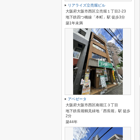
リアライズ立売堀ビル
大阪府大阪市西区立売堀１丁目2-23
地下鉄四つ橋線「本町」駅 徒歩3分
築1年未満
アベゼータ
大阪府大阪市西区南堀江３丁目
地下鉄長堀鶴見緑地「西長堀」駅 徒歩
2分
築44年