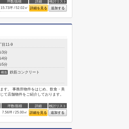
坪数/面積
詳細
検討リスト
15.73坪 / 52.02㎡
詳細を見る
追加する
目11-9
歩3分
歩4分
歩5分
鉄筋コンクリート
構造
ます。 事務所物件をはじめ、飲食・美
じて店舗物件をご紹介しております。
坪数/面積
詳細
検討リスト
7.56坪 / 25.00㎡
詳細を見る
追加する