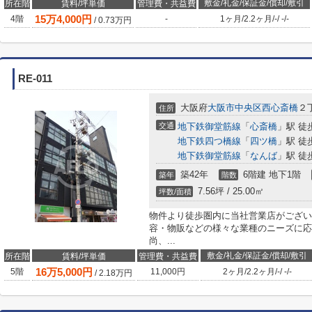
敷金/礼金/保証金/償却/敷引
所在階
賃料/坪単価
管理費・共益費
15
万
4,000
円
4階
-
1ヶ月
/
2.2ヶ月
/
-
/
-
/
-
/
0.73
万円
RE-011
大阪府
大阪市中央区
西心斎橋
２丁
住所
交通
地下鉄御堂筋線
「
心斎橋
」駅 徒
地下鉄四つ橋線
「
四ツ橋
」駅 徒
地下鉄御堂筋線
「
なんば
」駅 徒
築42年
6階建 地下1階
築年
階数
7.56坪 / 25.00㎡
坪数/面積
物件より徒歩圏内に当社営業店がござい
容・物販などの様々な業種のニーズに応
尚、...
敷金/礼金/保証金/償却/敷引
所在階
賃料/坪単価
管理費・共益費
16
万
5,000
円
5階
11,000円
2ヶ月
/
2.2ヶ月
/
-
/
-
/
-
/
2.18
万円