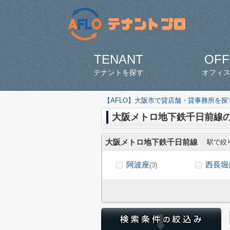
TENANT
OFF
テナントを探す
オフィ
【AFLO】大阪市で貸店舗・貸事務所を
大阪メトロ地下鉄千日前線
大阪メトロ地下鉄千日前線
駅で絞
阿波座
西長堀
(3)