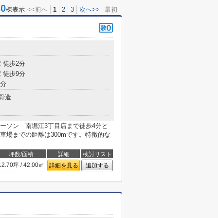
0
棟表示
<<前へ
1
2
3
次へ>>
最初
 徒歩2分
 徒歩9分
7分
骨造
ーソン 南堀江3丁目店まで徒歩4分と
車場までの距離は300mです。特徴的な
坪数/面積
詳細
検討リスト
12.70坪 / 42.00㎡
詳細を見る
追加する