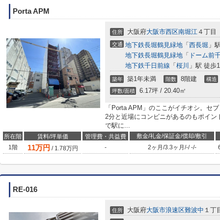
Porta APM
大阪府
大阪市西区
南堀江
４丁目
住所
交通
地下鉄長堀鶴見緑地
「
西長堀
」駅
地下鉄長堀鶴見緑地
「
ドーム前
地下鉄千日前線
「
桜川
」駅 徒歩1
築1年未満
8階建
築年
階数
構造
6.17坪 / 20.40㎡
坪数/面積
「Porta APM」のここがイチオシ。
2分と近場にコンビニがあるのもポイン
で駅に...
敷金/礼金/保証金/償却/敷引
所在階
賃料/坪単価
管理費・共益費
11
万円
1階
-
2ヶ月
/
3.3ヶ月
/
-
/
-
/
-
/
1.78
万円
RE-016
大阪府
大阪市浪速区
難波中
１丁目
住所