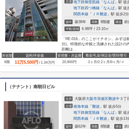
交通
地下鉄御堂筋線
「
なんば
」駅 徒
地下鉄四つ橋線
「
なんば
」駅 徒
関西本線
「
ＪＲ難波
」駅 徒歩2分
築38年
9階建
鉄
築年
階数
構造
6.98坪 / 23.10㎡
坪数/面積
「RE-016」のここがイチオシ。みず
分)。特徴的な外観と洗練された設計の
距離は...
敷金/礼金/保証金/償却/敷引
所在階
賃料/坪単価
管理費・共益費
11
万
5,500
円
6階
20,900円
2ヶ月
/
2.2ヶ月
/
0ヶ月
/
-
/
-
/
1.34
万円
（テナント）南朝日ビル
大阪府
大阪市浪速区
難波中
３丁
住所
交通
南海本線
「
難波
」駅 徒歩5分
地下鉄御堂筋線
「
なんば
」駅 徒
関西本線
「
ＪＲ難波
」駅 徒歩13
築62年
8階建
鉄
築年
階数
構造