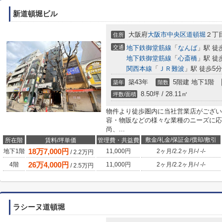
新道頓堀ビル
大阪府
大阪市中央区
道頓堀
２丁目
住所
交通
地下鉄御堂筋線
「
なんば
」駅 徒
地下鉄御堂筋線
「
心斎橋
」駅 徒
関西本線
「
ＪＲ難波
」駅 徒歩5分
築43年
5階建 地下1階
築年
階数
8.50坪 / 28.11㎡
坪数/面積
物件より徒歩圏内に当社営業店がござい
容・物販などの様々な業種のニーズに応
尚、...
敷金/礼金/保証金/償却/敷引
所在階
賃料/坪単価
管理費・共益費
18
万
7,000
円
地下1階
11,000円
2ヶ月
/
2.2ヶ月
/
-
/
-
/
-
/
2.2
万円
26
万
4,000
円
4階
11,000円
2ヶ月
/
2.2ヶ月
/
-
/
-
/
-
/
2.5
万円
ラシーヌ道頓堀