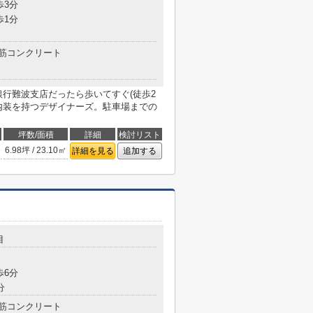
歩3分
歩1分
筋コンクリート
ほ銀行難波支店だったら歩いてすぐ(徒歩2
内装を持つデザイナーズ。駐車場までの
坪数/面積
詳細
検討リスト
6.98坪 / 23.10㎡
詳細を見る
追加する
目
歩6分
分
筋コンクリート