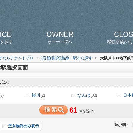
ICE
OWNER
CLO
スを探す
オーナー様へ
移転閉業され
探すならテナントプロ
>
(店舗(賃貸))路線・駅から探す
>
大阪メトロ地下鉄千
の駅選択画面
り込む
桜川
なんば
日本
(5)
(2)
(32)
61
件が該当
並び順：
空き物件のみ表示