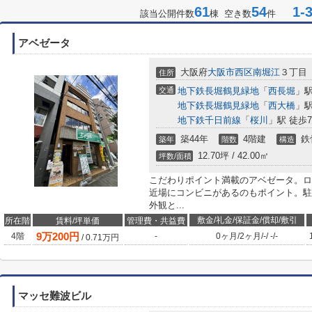
61
54
1-3
該当公開件数
棟 空き数
件
アベゼータ
大阪府
大阪市西区
南堀江
３丁目
住所
交通
地下鉄長堀鶴見緑地
「
西長堀
」駅
地下鉄長堀鶴見緑地
「
西大橋
」駅
地下鉄千日前線
「
桜川
」駅 徒歩
築44年
4階建
鉄
築年
階数
構造
12.70坪 / 42.00㎡
坪数/面積
こだわりポイント満載のアベゼータ。ロ
近場にコンビニがあるのもポイント。駐
外観と...
敷金/礼金/保証金/償却/敷引
所在階
賃料/坪単価
管理費・共益費
9
万
200
円
4階
-
0ヶ月
/
2ヶ月
/
-
/
-
/
-
/
0.71
万円
マッセ難波ビル