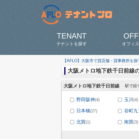
TENANT
OFF
テナントを探す
オフィ
【AFLO】大阪市で貸店舗・貸事務所を
大阪メトロ地下鉄千日前線
大阪メトロ地下鉄千日前線
駅で絞
野田阪神
玉川
(4)
(4)
日本橋
谷町九
(27)
北巽
南巽
(1)
(3)