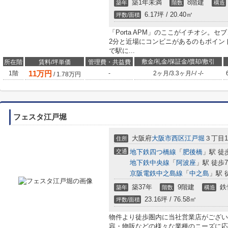
築1年未満
8階建
築年
階数
構造
6.17坪 / 20.40㎡
坪数/面積
「Porta APM」のここがイチオシ。
2分と近場にコンビニがあるのもポイン
で駅に...
敷金/礼金/保証金/償却/敷引
所在階
賃料/坪単価
管理費・共益費
11
万円
1階
-
2ヶ月
/
3.3ヶ月
/
-
/
-
/
-
/
1.78
万円
フェスタ江戸堀
大阪府
大阪市西区
江戸堀
３丁目1-
住所
交通
地下鉄四つ橋線
「
肥後橋
」駅 徒
地下鉄中央線
「
阿波座
」駅 徒歩
京阪電鉄中之島線
「
中之島
」駅 
築37年
9階建
鉄
築年
階数
構造
23.16坪 / 76.58㎡
坪数/面積
物件より徒歩圏内に当社営業店がござい
容・物販などの様々な業種のニーズに応