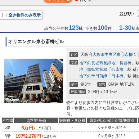
並び順：
空き物件のみ表示
123
100
1-30
該当公開件数
棟 空き数
件
棟
オリエンタル東心斎橋ビル
大阪府
大阪市中央区
東心斎橋
１丁
住所
交通
地下鉄長堀鶴見緑地
「
長堀橋
」駅
地下鉄御堂筋線
「
心斎橋
」駅 徒
地下鉄千日前線
「
日本橋
」駅 徒
築34年
8階建 地下1階
築年
階数
3.98坪 / 13.15㎡
坪数/面積
物件より徒歩圏内に当社営業店がござい
容・物販などの様々な業種のニーズに応
尚、...
敷金/礼金/保証金/償却/敷引
所在階
賃料/坪単価
管理費・共益費
6
万円
5階
-
0ヶ月
/
0ヶ月
/
-
/
-
/
-
/
1.51
万円
19
万
2,270
円
8階
-
0ヶ月
/
0ヶ月
/
-
/
-
/
-
/
1.3
万円