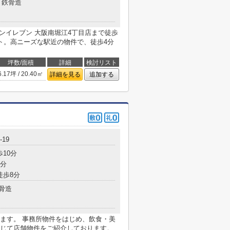
鉄骨造
セブンイレブン 大阪南堀江4丁目店まで徒歩
ト。高ニーズな駅近の物件で、徒歩4分
坪数/面積
詳細
検討リスト
6.17坪 / 20.40㎡
詳細を見る
追加する
19
歩10分
7分
徒歩8分
骨造
ます。 事務所物件をはじめ、飲食・美
じて店舗物件をご紹介しております。