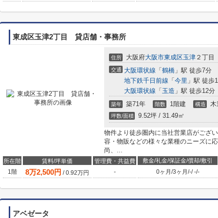
東成区玉津2丁目 貸店舗・事務所
大阪府
大阪市東成区
玉津
２丁目
住所
交通
大阪環状線
「
鶴橋
」駅 徒歩7分
地下鉄千日前線
「
今里
」駅 徒歩1
大阪環状線
「
玉造
」駅 徒歩12分
築71年
1階建
木
築年
階数
構造
9.52坪 / 31.49㎡
坪数/面積
物件より徒歩圏内に当社営業店がござい
容・物販などの様々な業種のニーズに応
尚、...
敷金/礼金/保証金/償却/敷引
所在階
賃料/坪単価
管理費・共益費
8
万
2,500
円
1階
-
0ヶ月
/
3ヶ月
/
-
/
-
/
-
/
0.92
万円
アベゼータ