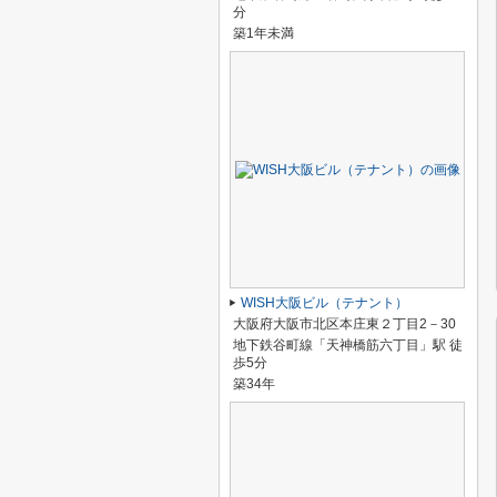
分
築1年未満
WISH大阪ビル（テナント）
大阪府大阪市北区本庄東２丁目2－30
地下鉄谷町線「天神橋筋六丁目」駅 徒
歩5分
築34年