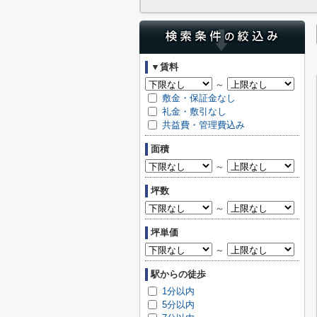
▼賃料
～
敷金・保証金なし
礼金・敷引なし
共益費・管理費込み
面積
～
坪数
～
坪単価
～
駅からの徒歩
1分以内
5分以内