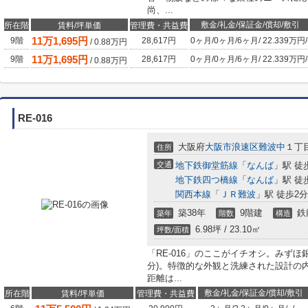
尚、...
敷金/礼金/保証金/償却/敷引
所在階
賃料/坪単価
管理費・共益費
11
万
1,695
円
9階
28,617円
0ヶ月
/
0ヶ月
/
6ヶ月
/
22.339万円
/
/
0.88
万円
11
万
1,695
円
9階
28,617円
0ヶ月
/
0ヶ月
/
6ヶ月
/
22.339万円
/
/
0.88
万円
RE-016
大阪府
大阪市浪速区
難波中
１丁目
住所
交通
地下鉄御堂筋線
「
なんば
」駅 徒
地下鉄四つ橋線
「
なんば
」駅 徒
関西本線
「
ＪＲ難波
」駅 徒歩2分
築38年
9階建
鉄
築年
階数
構造
6.98坪 / 23.10㎡
坪数/面積
「RE-016」のここがイチオシ。みず
分)。特徴的な外観と洗練された設計の
距離は...
敷金/礼金/保証金/償却/敷引
所在階
賃料/坪単価
管理費・共益費