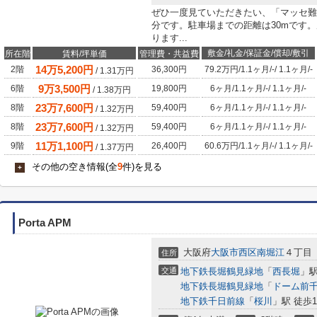
ぜひ一度見ていただきたい、「マッセ難
分です。駐車場までの距離は30mです
ります...
敷金/礼金/保証金/償却/敷引
所在階
賃料/坪単価
管理費・共益費
14
万
5,200
円
2階
36,300円
79.2万円
/
1.1ヶ月
/
-
/
1.1ヶ月
/
-
/
1.31
万円
9
万
3,500
円
6階
19,800円
6ヶ月
/
1.1ヶ月
/
-
/
1.1ヶ月
/
-
/
1.38
万円
23
万
7,600
円
8階
59,400円
6ヶ月
/
1.1ヶ月
/
-
/
1.1ヶ月
/
-
/
1.32
万円
23
万
7,600
円
8階
59,400円
6ヶ月
/
1.1ヶ月
/
-
/
1.1ヶ月
/
-
/
1.32
万円
11
万
1,100
円
9階
26,400円
60.6万円
/
1.1ヶ月
/
-
/
1.1ヶ月
/
-
/
1.37
万円
その他の空き情報(全
9
件)を見る
+
Porta APM
大阪府
大阪市西区
南堀江
４丁目
住所
交通
地下鉄長堀鶴見緑地
「
西長堀
」駅
地下鉄長堀鶴見緑地
「
ドーム前
地下鉄千日前線
「
桜川
」駅 徒歩1