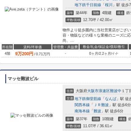
地下鉄千日前線
「
桜川
」駅 徒歩
築44年
4階建
鉄
築年
階数
構造
12.70坪 / 42.00㎡
坪数/面積
物件より徒歩圏内に当社営業店がござい
容・物販などの様々な業種のニーズに応
尚、...
敷金/礼金/保証金/償却/敷引
所在階
賃料/坪単価
管理費・共益費
9
万
200
円
4階
-
0ヶ月
/
2.2ヶ月
/
-
/
-
/
-
/
0.71
万円
マッセ難波ビル
大阪府
大阪市浪速区
難波中
１丁
住所
交通
地下鉄御堂筋線
「
なんば
」駅 徒
関西本線
「
ＪＲ難波
」駅 徒歩6分
南海本線
「
難波
」駅 徒歩6分
築37年
10階建
築年
階数
構造
11.07坪 / 36.61㎡
坪数/面積