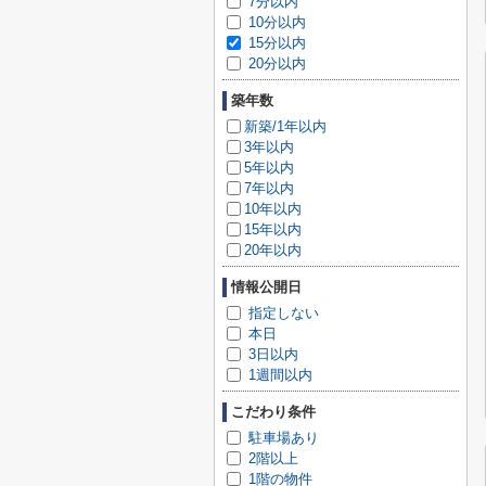
7分以内
10分以内
15分以内
20分以内
築年数
新築/1年以内
3年以内
5年以内
7年以内
10年以内
15年以内
20年以内
情報公開日
指定しない
本日
3日以内
1週間以内
こだわり条件
駐車場あり
2階以上
1階の物件