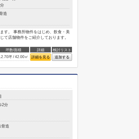
7分
骨造
ます。 事務所物件をはじめ、飲食・美
じて店舗物件をご紹介しております。
坪数/面積
詳細
検討リスト
12.70坪 / 42.00㎡
詳細を見る
追加する
目
歩2分
鉄骨造