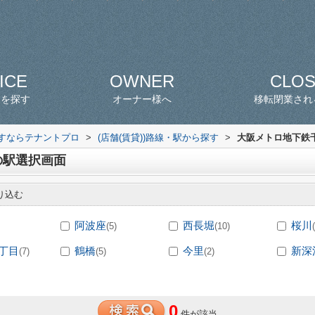
ICE
OWNER
CLO
スを探す
オーナー様へ
移転閉業され
探すならテナントプロ
>
(店舗(賃貸))路線・駅から探す
>
大阪メトロ地下鉄千
の駅選択画面
り込む
阿波座
西長堀
桜川
(5)
(10)
丁目
鶴橋
今里
新深
(7)
(5)
(2)
0
件が該当