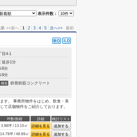
表示件数：
表示
<<前へ
1
2
3
4
5
次へ>>
最初
目4-1
 徒歩1分
歩8分
歩9分
鉄骨鉄筋コンクリート
構造
ます。 事務所物件をはじめ、飲食・美
じて店舗物件をご紹介しております。
坪数/面積
詳細
検討リスト
3.98坪 / 13.15㎡
詳細を見る
追加する
14.79坪 / 48.89㎡
詳細を見る
追加する