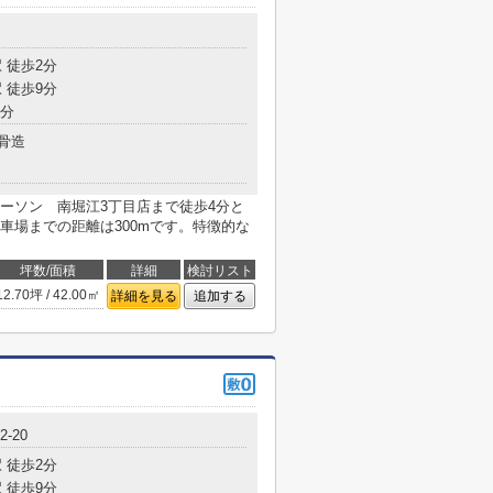
 徒歩2分
 徒歩9分
7分
骨造
ーソン 南堀江3丁目店まで徒歩4分と
車場までの距離は300mです。特徴的な
坪数/面積
詳細
検討リスト
12.70坪 / 42.00㎡
詳細を見る
追加する
-20
 徒歩2分
 徒歩9分