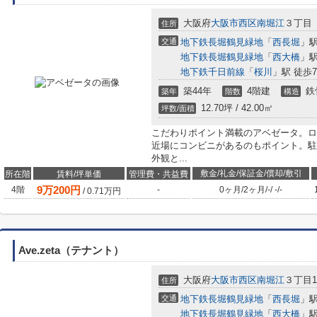
大阪府
大阪市西区
南堀江
３丁目
住所
交通
地下鉄長堀鶴見緑地
「
西長堀
」駅
地下鉄長堀鶴見緑地
「
西大橋
」駅
地下鉄千日前線
「
桜川
」駅 徒歩
築44年
4階建
鉄
築年
階数
構造
12.70坪 / 42.00㎡
坪数/面積
こだわりポイント満載のアベゼータ。ロ
近場にコンビニがあるのもポイント。駐
外観と...
敷金/礼金/保証金/償却/敷引
所在階
賃料/坪単価
管理費・共益費
9
万
200
円
4階
-
0ヶ月
/
2ヶ月
/
-
/
-
/
-
/
0.71
万円
Ave.zeta（テナント）
大阪府
大阪市西区
南堀江
３丁目12
住所
交通
地下鉄長堀鶴見緑地
「
西長堀
」駅
地下鉄長堀鶴見緑地
「
西大橋
」駅