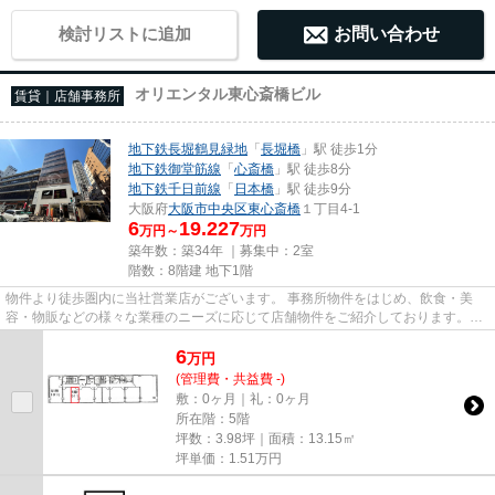
検討リストに追加
お問い合わせ
オリエンタル東心斎橋ビル
賃貸｜店舗事務所
地下鉄長堀鶴見緑地
「
長堀橋
」駅 徒歩1分
地下鉄御堂筋線
「
心斎橋
」駅 徒歩8分
地下鉄千日前線
「
日本橋
」駅 徒歩9分
大阪府
大阪市中央区
東心斎橋
１丁目4-1
6
19.227
万円～
万円
築年数：築34年 ｜募集中：
2室
階数：8階建 地下1階
物件より徒歩圏内に当社営業店がございます。 事務所物件をはじめ、飲食・美
容・物販などの様々な業種のニーズに応じて店舗物件をご紹介しております。
尚、弊社ではおとり広告は一切...
6
万
円
(管理費・共益費 -)
敷：0ヶ月｜礼：0ヶ月
所在階：5階
坪数：3.98坪｜面積：13.15㎡
坪単価：
1.51
万円