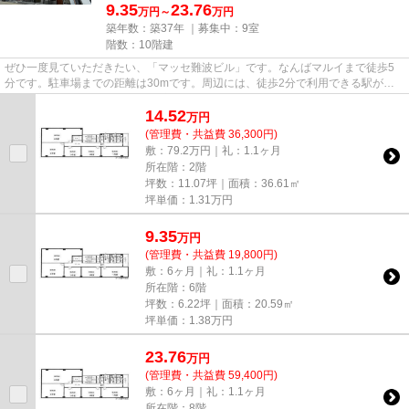
9.35
23.76
万円～
万円
築年数：築37年 ｜募集中：
9室
階数：10階建
ぜひ一度見ていただきたい、「マッセ難波ビル」です。なんばマルイまで徒歩5
分です。駐車場までの距離は30mです。周辺には、徒歩2分で利用できる駅があ
ります。10階建てで、街並みに溶...
14.52
万
円
(管理費・共益費 36,300円)
敷：79.2万円｜礼：1.1ヶ月
所在階：2階
坪数：11.07坪｜面積：36.61㎡
坪単価：
1.31
万円
9.35
万
円
(管理費・共益費 19,800円)
敷：6ヶ月｜礼：1.1ヶ月
所在階：6階
坪数：6.22坪｜面積：20.59㎡
坪単価：
1.38
万円
23.76
万
円
(管理費・共益費 59,400円)
敷：6ヶ月｜礼：1.1ヶ月
所在階：8階