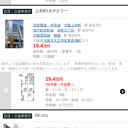
坪単価：
1
万円
上本町I.B.Pタワー
賃貸｜店舗事務所
近鉄難波・奈良線
「
大阪上本町
」駅 徒歩3分
地下鉄谷町線
「
谷町九丁目
」駅 徒歩9分
大阪環状線
「
鶴橋
」駅 徒歩9分
大阪府
大阪市天王寺区
東高津町
11-7
15.4
万円
築年数：築33年 ｜募集中：
1室
階数：11階建
物件より徒歩圏内に当社営業店がございます。 事務所物件をはじめ、飲食・美
容・物販などの様々な業種のニーズに応じて店舗物件をご紹介しております。
尚、弊社ではおとり広告は一切...
15.4
万
円
(管理費・共益費 -)
敷：1ヶ月｜礼：2.2ヶ月
所在階：4階
坪数：15.73坪｜面積：52.02㎡
坪単価：
0.73
万円
RE-011
賃貸｜店舗事務所