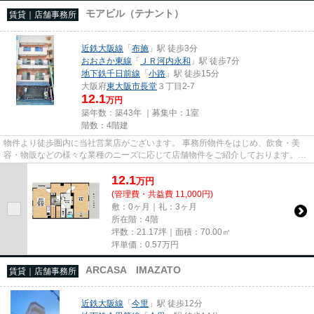
モアビル（テナント）
賃貸｜店舗事務所
近鉄大阪線
「
布施
」駅 徒歩3分
おおさか東線
「
ＪＲ河内永和
」駅 徒歩7分
地下鉄千日前線
「
小路
」駅 徒歩15分
大阪府
東大阪市
長堂
３丁目2-7
12.1
万円
築年数：築43年 ｜募集中：
1室
階数：4階建
物件より徒歩圏内に当社営業店がございます。 事務所物件をはじめ、飲食・美
容・物販などの様々な業種のニーズに応じて店舗物件をご紹介しております。
尚、弊社ではおとり広告は一切...
12.1
万
円
(管理費・共益費 11,000円)
敷：0ヶ月｜礼：3ヶ月
所在階：4階
坪数：21.17坪｜面積：70.00㎡
坪単価：
0.57
万円
ARCASA IMAZATO
賃貸｜店舗事務所
近鉄大阪線
「
今里
」駅 徒歩12分