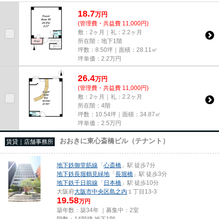
尚、弊社ではおとり広告は一切...
18.7
万
円
(管理費・共益費 11,000円)
敷：2ヶ月｜礼：2.2ヶ月
所在階：地下1階
坪数：8.50坪｜面積：28.11㎡
坪単価：
2.2
万円
26.4
万
円
(管理費・共益費 11,000円)
敷：2ヶ月｜礼：2.2ヶ月
所在階：4階
坪数：10.54坪｜面積：34.87㎡
坪単価：
2.5
万円
おおきに東心斎橋ビル（テナント）
賃貸｜店舗事務所
地下鉄御堂筋線
「
心斎橋
」駅 徒歩7分
地下鉄長堀鶴見緑地
「
長堀橋
」駅 徒歩3分
地下鉄千日前線
「
日本橋
」駅 徒歩10分
大阪府
大阪市中央区
島之内
１丁目13-3
19.58
万円
築年数：築34年 ｜募集中：
2室
階数：14階建 地下1階