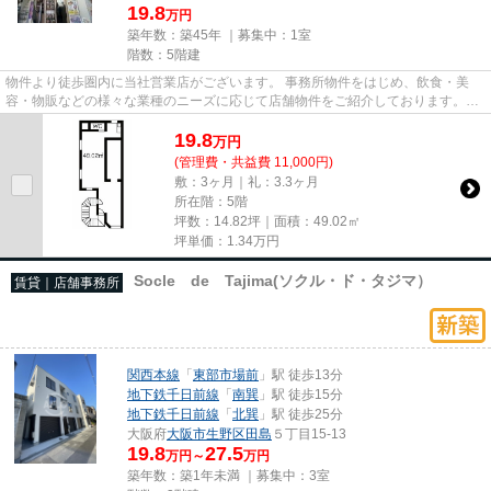
19.8
万円
築年数：築45年 ｜募集中：
1室
階数：5階建
物件より徒歩圏内に当社営業店がございます。 事務所物件をはじめ、飲食・美
容・物販などの様々な業種のニーズに応じて店舗物件をご紹介しております。
尚、弊社ではおとり広告は一切...
19.8
万
円
(管理費・共益費 11,000円)
敷：3ヶ月｜礼：3.3ヶ月
所在階：5階
坪数：14.82坪｜面積：49.02㎡
坪単価：
1.34
万円
Socle de Tajima(ソクル・ド・タジマ）
賃貸｜店舗事務所
関西本線
「
東部市場前
」駅 徒歩13分
地下鉄千日前線
「
南巽
」駅 徒歩15分
地下鉄千日前線
「
北巽
」駅 徒歩25分
大阪府
大阪市生野区
田島
５丁目15-13
19.8
27.5
万円～
万円
築年数：築1年未満 ｜募集中：
3室