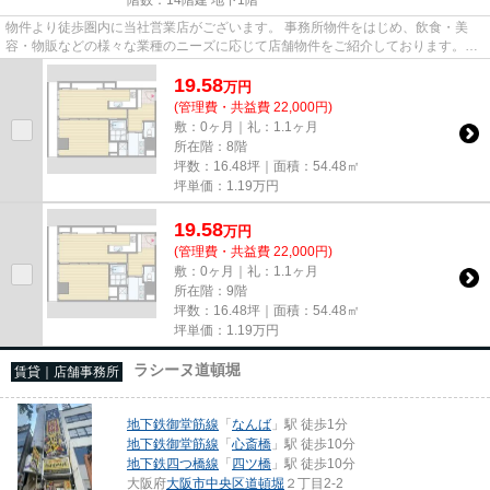
物件より徒歩圏内に当社営業店がございます。 事務所物件をはじめ、飲食・美
容・物販などの様々な業種のニーズに応じて店舗物件をご紹介しております。
尚、弊社ではおとり広告は一切...
19.58
万
円
(管理費・共益費 22,000円)
敷：0ヶ月｜礼：1.1ヶ月
所在階：8階
坪数：16.48坪｜面積：54.48㎡
坪単価：
1.19
万円
19.58
万
円
(管理費・共益費 22,000円)
敷：0ヶ月｜礼：1.1ヶ月
所在階：9階
坪数：16.48坪｜面積：54.48㎡
坪単価：
1.19
万円
ラシーヌ道頓堀
賃貸｜店舗事務所
地下鉄御堂筋線
「
なんば
」駅 徒歩1分
地下鉄御堂筋線
「
心斎橋
」駅 徒歩10分
地下鉄四つ橋線
「
四ツ橋
」駅 徒歩10分
大阪府
大阪市中央区
道頓堀
２丁目2-2