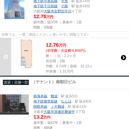
地下鉄今里筋線
「
今里
」駅 徒歩14分
地下鉄千日前線
「
小路
」駅 徒歩18分
大阪府
大阪市生野区
中川
５丁目
12.76
万円
築年数：築35年 ｜募集中：
1室
階数：5階建
何商でも、一度ご相談ください♪ 使いやすい間取りです♪
12.76
万
円
(管理費・共益費 8,800円)
敷：-｜礼：2.2ヶ月
所在階：2階
坪数：9.74坪｜面積：32.22㎡
坪単価：
1.31
万円
（テナント）南朝日ビル
賃貸｜店舗一部
南海本線
「
難波
」駅 徒歩5分
地下鉄御堂筋線
「
なんば
」駅 徒歩6分
関西本線
「
ＪＲ難波
」駅 徒歩13分
大阪府
大阪市浪速区
難波中
３丁目
13.2
万円
築年数：築62年 ｜募集中：
1室
階数：8階建