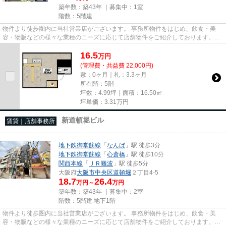
築年数：築43年 ｜募集中：
1室
階数：5階建
物件より徒歩圏内に当社営業店がございます。 事務所物件をはじめ、飲食・美
容・物販などの様々な業種のニーズに応じて店舗物件をご紹介しております。
尚、弊社ではおとり広告は一切...
16.5
万
円
(管理費・共益費 22,000円)
敷：0ヶ月｜礼：3.3ヶ月
所在階：5階
坪数：4.99坪｜面積：16.50㎡
坪単価：
3.31
万円
新道頓堀ビル
賃貸｜店舗事務所
地下鉄御堂筋線
「
なんば
」駅 徒歩3分
地下鉄御堂筋線
「
心斎橋
」駅 徒歩10分
関西本線
「
ＪＲ難波
」駅 徒歩5分
大阪府
大阪市中央区
道頓堀
２丁目4-5
18.7
26.4
万円～
万円
築年数：築43年 ｜募集中：
2室
階数：5階建 地下1階
物件より徒歩圏内に当社営業店がございます。 事務所物件をはじめ、飲食・美
容・物販などの様々な業種のニーズに応じて店舗物件をご紹介しております。