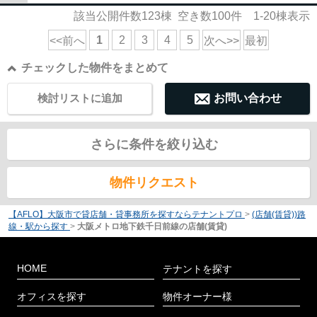
該当公開件数
123
棟 空き数
100
件
1-20
棟表示
1
2
3
4
5
<<前へ
次へ>>
最初
チェックした物件をまとめて
検討リストに追加
お問い合わせ
さらに条件を絞り込む
物件リクエスト
【AFLO】大阪市で貸店舗・貸事務所を探すならテナントプロ
>
(店舗(賃貸))路
線・駅から探す
>
大阪メトロ地下鉄千日前線の店舗(賃貸)
HOME
テナントを探す
オフィスを探す
物件オーナー様