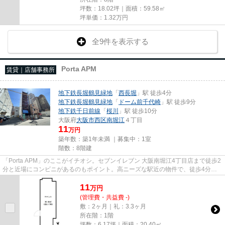
坪数：18.02坪｜面積：59.58㎡
坪単価：
1.32
万円
全9件を表示する
Porta APM
賃貸｜店舗事務所
地下鉄長堀鶴見緑地
「
西長堀
」駅 徒歩4分
地下鉄長堀鶴見緑地
「
ドーム前千代崎
」駅 徒歩9分
地下鉄千日前線
「
桜川
」駅 徒歩10分
大阪府
大阪市西区
南堀江
４丁目
11
万円
築年数：築1年未満 ｜募集中：
1室
階数：8階建
「Porta APM」のここがイチオシ。セブンイレブン 大阪南堀江4丁目店まで徒歩2
分と近場にコンビニがあるのもポイント。高ニーズな駅近の物件で、徒歩4分で
駅に行くことができます。駐車...
11
万
円
(管理費・共益費 -)
敷：2ヶ月｜礼：3.3ヶ月
所在階：1階
坪数：6.17坪｜面積：20.40㎡