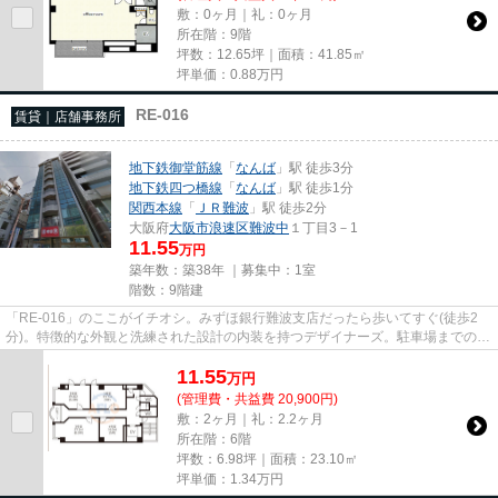
敷：0ヶ月｜礼：0ヶ月
所在階：9階
坪数：12.65坪｜面積：41.85㎡
坪単価：
0.88
万円
RE-016
賃貸｜店舗事務所
地下鉄御堂筋線
「
なんば
」駅 徒歩3分
地下鉄四つ橋線
「
なんば
」駅 徒歩1分
関西本線
「
ＪＲ難波
」駅 徒歩2分
大阪府
大阪市浪速区
難波中
１丁目3－1
11.55
万円
築年数：築38年 ｜募集中：
1室
階数：9階建
「RE-016」のここがイチオシ。みずほ銀行難波支店だったら歩いてすぐ(徒歩2
分)。特徴的な外観と洗練された設計の内装を持つデザイナーズ。駐車場までの距
離は200mです。クレジットカー...
11.55
万
円
(管理費・共益費 20,900円)
敷：2ヶ月｜礼：2.2ヶ月
所在階：6階
坪数：6.98坪｜面積：23.10㎡
坪単価：
1.34
万円