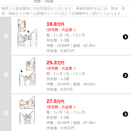
階数：3階建
物件より徒歩圏内に当社営業店がございます。 事務所物件をはじめ、飲食・美
容・物販などの様々な業種のニーズに応じて店舗物件をご紹介しております。
尚、弊社ではおとり広告は一切...
19.8
万
円
(管理費・共益費 -)
敷：1ヶ月｜礼：1.1ヶ月
所在階：1-2階
坪数：18.84坪｜面積：62.30㎡
坪単価：
0.96
万円
25.3
万
円
(管理費・共益費 -)
敷：1ヶ月｜礼：1.1ヶ月
所在階：1-2階
坪数：25.60坪｜面積：84.63㎡
坪単価：
0.9
万円
27.5
万
円
(管理費・共益費 -)
敷：1ヶ月｜礼：1.1ヶ月
所在階：1-3階
坪数：29.48坪｜面積：97.46㎡
坪単価：
0.85
万円