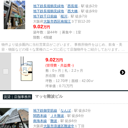
地下鉄長堀鶴見緑地
「
西長堀
」駅 徒歩2分
地下鉄長堀鶴見緑地
「
西大橋
」駅 徒歩9分
地下鉄千日前線
「
桜川
」駅 徒歩7分
大阪府
大阪市西区
南堀江
３丁目12-20
9.02
万円
築年数：築44年 ｜募集中：
1室
階数：4階建
物件より徒歩圏内に当社営業店がございます。 事務所物件をはじめ、飲食・美
容・物販などの様々な業種のニーズに応じて店舗物件をご紹介しております。
尚、弊社ではおとり広告は一切...
9.02
万
円
(管理費・共益費 -)
敷：0ヶ月｜礼：2.2ヶ月
所在階：4階
坪数：12.70坪｜面積：42.00㎡
坪単価：
0.71
万円
マッセ難波ビル
賃貸｜店舗事務所
地下鉄御堂筋線
「
なんば
」駅 徒歩2分
関西本線
「
ＪＲ難波
」駅 徒歩6分
南海本線
「
難波
」駅 徒歩6分
大阪府
大阪市浪速区
難波中
１丁目