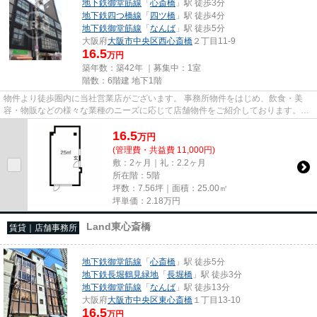
地下鉄御堂筋線
「
心斎橋
」駅 徒歩3分
地下鉄四つ橋線
「
四ツ橋
」駅 徒歩4分
地下鉄御堂筋線
「
なんば
」駅 徒歩5分
大阪府
大阪市中央区
西心斎橋
２丁目11-9
16.5
万円
築年数：築42年 ｜募集中：
1室
階数：6階建 地下1階
物件より徒歩圏内に当社営業店がございます。 事務所物件をはじめ、飲食・美
容・物販などの様々な業種のニーズに応じて店舗物件をご紹介しております。
尚、弊社ではおとり広告は一切...
16.5
万
円
(管理費・共益費 11,000円)
敷：2ヶ月｜礼：2.2ヶ月
所在階：5階
坪数：7.56坪｜面積：25.00㎡
坪単価：
2.18
万円
Land東心斎橋
賃貸｜店舗事務所
地下鉄御堂筋線
「
心斎橋
」駅 徒歩5分
地下鉄長堀鶴見緑地
「
長堀橋
」駅 徒歩3分
地下鉄御堂筋線
「
なんば
」駅 徒歩13分
大阪府
大阪市中央区
東心斎橋
１丁目13-10
16.5
万円