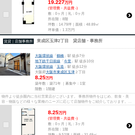
19.227
万
円
(管理費・共益費 -)
敷：0ヶ月｜礼：0ヶ月
所在階：8階
坪数：14.79坪｜面積：48.89㎡
坪単価：
1.3
万円
東成区玉津2丁目 貸店舗・事務所
賃貸｜店舗事務所
大阪環状線
「
鶴橋
」駅 徒歩7分
地下鉄千日前線
「
今里
」駅 徒歩10分
大阪環状線
「
玉造
」駅 徒歩12分
大阪府
大阪市東成区
玉津
２丁目
8.25
万円
築年数：築71年 ｜募集中：
1室
階数：1階建
物件より徒歩圏内に当社営業店がございます。 事務所物件をはじめ、飲食・美
容・物販などの様々な業種のニーズに応じて店舗物件をご紹介しております。
尚、弊社ではおとり広告は一切...
8.25
万
円
(管理費・共益費 -)
敷：0ヶ月｜礼：3ヶ月
所在階：1階
坪数：9.52坪｜面積：31.49㎡