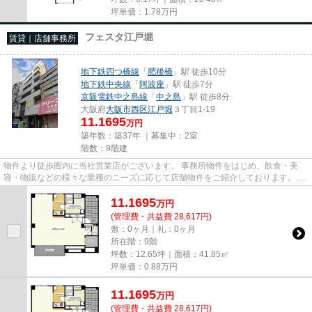
坪単価：
1.78
万円
フェスタ江戸堀
賃貸｜店舗事務所
地下鉄四つ橋線
「
肥後橋
」駅 徒歩10分
地下鉄中央線
「
阿波座
」駅 徒歩7分
京阪電鉄中之島線
「
中之島
」駅 徒歩8分
大阪府
大阪市西区
江戸堀
３丁目1-19
11.1695
万円
築年数：築37年 ｜募集中：
2室
階数：9階建
物件より徒歩圏内に当社営業店がございます。 事務所物件をはじめ、飲食・美
容・物販などの様々な業種のニーズに応じて店舗物件をご紹介しております。
尚、弊社ではおとり広告は一切...
11.1695
万
円
(管理費・共益費 28,617円)
敷：0ヶ月｜礼：0ヶ月
所在階：9階
坪数：12.65坪｜面積：41.85㎡
坪単価：
0.88
万円
11.1695
万
円
(管理費・共益費 28,617円)