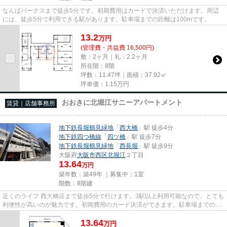
なんばパークスまで徒歩5分です。初期費用はカードで決済いただけます。周辺
には、徒歩5分で利用できる駅があります。駐車場までの距離は100mです。
13.2
万
円
(管理費・共益費 16,500円)
敷：2ヶ月｜礼：2.2ヶ月
所在階：8階
坪数：11.47坪｜面積：37.92㎡
坪単価：
1.15
万円
おおきに北堀江サニーアパートメント
賃貸｜店舗事務所
地下鉄長堀鶴見緑地
「
西大橋
」駅 徒歩4分
地下鉄四つ橋線
「
四ツ橋
」駅 徒歩7分
地下鉄長堀鶴見緑地
「
西長堀
」駅 徒歩9分
大阪府
大阪市西区
北堀江
２丁目
13.64
万円
築年数：築49年 ｜募集中：
1室
階数：8階建
近くのライフ 西大橋店まで徒歩5分で行けます。3駅以上利用可能なので、とても
利便性が高いのが魅力です。初期費用のカード決済ができます。駐車場までの距
離は300mです。周辺には、徒...
13.64
万
円