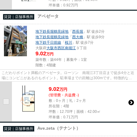
坪単価：
0.92
万円
アベゼータ
賃貸｜店舗事務所
地下鉄長堀鶴見緑地
「
西長堀
」駅 徒歩2分
地下鉄長堀鶴見緑地
「
西大橋
」駅 徒歩9分
地下鉄千日前線
「
桜川
」駅 徒歩7分
大阪府
大阪市西区
南堀江
３丁目
9.02
万円
築年数：築44年 ｜募集中：
1室
階数：4階建
こだわりポイント満載のアベゼータ。ローソン 南堀江3丁目店まで徒歩4分と近
場にコンビニがあるのもポイント。駐車場までの距離は300mです。特徴的な外
観と洗練された設計の内装を持...
9.02
万
円
(管理費・共益費 -)
敷：0ヶ月｜礼：2ヶ月
所在階：4階
坪数：12.70坪｜面積：42.00㎡
坪単価：
0.71
万円
Ave.zeta（テナント）
賃貸｜店舗事務所