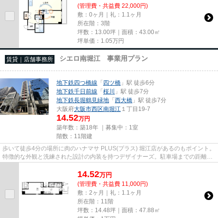
(管理費・共益費 22,000円)
敷：0ヶ月｜礼：1.1ヶ月
所在階：3階
坪数：13.00坪｜面積：43.00㎡
坪単価：
1.05
万円
シエロ南堀江 事業用プラン
賃貸｜店舗事務所
地下鉄四つ橋線
「
四ツ橋
」駅 徒歩6分
地下鉄千日前線
「
桜川
」駅 徒歩7分
地下鉄長堀鶴見緑地
「
西大橋
」駅 徒歩7分
大阪府
大阪市西区
南堀江
１丁目19-7
14.52
万円
築年数：築18年 ｜募集中：
1室
階数：11階建
歩いて徒歩4分の場所に肉のハナマサ PLUS(プラス) 堀江店があるのもポイント。
特徴的な外観と洗練された設計の内装を持つデザイナーズ。駐車場までの距離は
150mです。11階建てで、街並...
14.52
万
円
(管理費・共益費 11,000円)
敷：2ヶ月｜礼：1.1ヶ月
所在階：11階
坪数：14.48坪｜面積：47.88㎡