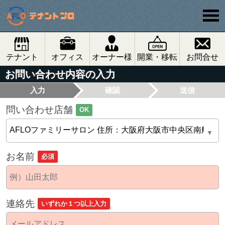
テナント
オフィス
オーナー様
開業・移転
お問合せ
お問い合わせ内容の入力
入力
確認
送信
問い合わせ店舗
OK
お名前
必須
連絡先
いずれか１つ以上入力