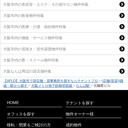
大阪市内の美容室・エステ・その他サロン物件特集
大阪市内の飲食物件特集
大阪市内の医療・介護・福祉物件特集
大阪市内の物販・サービス物件特集
大阪市内の居抜き・造作譲渡物件特集
大阪市内の塾・スクール物件特集
大阪なんば周辺の貸店舗特集
【AFLO】大阪市で貸店舗・貸事務所を探すならテナントプロ
>
(店舗(賃貸))路
線・駅から探す
>
大阪メトロ地下鉄御堂筋線
>
なんば駅
>
北極星ビル
HOME
テナントを探す
オフィスを探す
物件オーナー様
移転・閉業をご検討の方
成約物件