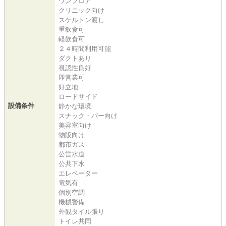
ワンフロア
クリニック向け
スケルトン渡し
重飲食可
軽飲食可
２４時間利用可能
ダクトあり
視認性良好
即営業可
好立地
ロードサイド
設備条件
静かな環境
スナック・バー向け
美容室向け
物販向け
都市ガス
公営水道
公共下水
エレベーター
電気有
個別空調
機械警備
外観タイル張り
トイレ共同