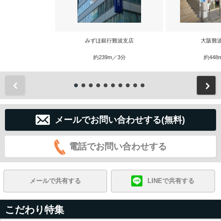
みずほ銀行難波支店
大阪難
約239m／3分
約448
前
メールでお問い合わせする(無料)
電話でお問い合わせする
メールで共有する
LINEで共有する
こだわり特集