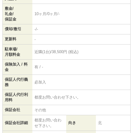
敷金/
礼金/
10ヶ月/0ヶ月/-
保証金
償却/敷引
-/-
更新料
-
駐車場/
近隣(1台)/38,500円 (税込)
月額料金
保険加入 / 料
有 / -
金
保証人代行義
必加入
務
保証人代行利
都度お問い合わせ下さい。
用料
保証会社
その他
都度お問い合わ
保証会社詳細
向き
北
せ下さい。