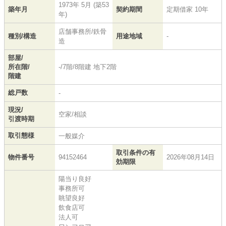
1973年 5月 (築53
築年月
契約期間
定期借家 10年
年)
店舗事務所/鉄骨
種別/構造
用途地域
-
造
部屋/
所在階/
-/7階/8階建 地下2階
階建
総戸数
-
現況/
空家/相談
引渡時期
取引態様
一般媒介
取引条件の有
物件番号
94152464
2026年08月14日
効期限
陽当り良好
事務所可
眺望良好
飲食店可
法人可