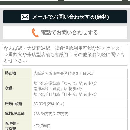
メールでお問い合わせする(無料)
電話でお問い合わせする
なんば駅・大阪難波駅、複数沿線利用可能な好アクセス！
☆重飲食や来店型店舗も相談可！その他業お気軽に問い合
わせ下さい。
所在地
大阪府
大阪市中央区
難波
３丁目5-17
地下鉄御堂筋線
「
なんば
」駅 徒歩1分
交通
南海本線
「
難波
」駅 徒歩5分
地下鉄千日前線
「
日本橋
」駅 徒歩7分
坪数(面積)
85.96坪(284.16㎡)
賃料/坪単価
236.39万円/2.75万円
管理費・
472,780円
共益費