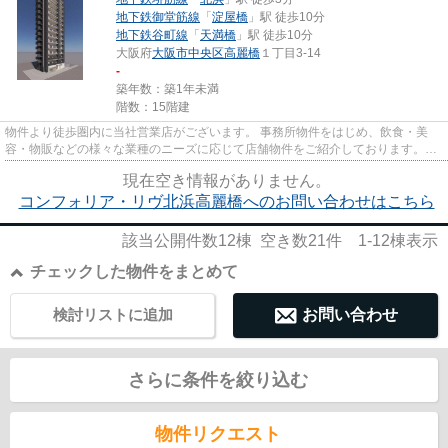
地下鉄御堂筋線
「
淀屋橋
」駅 徒歩10分
地下鉄谷町線
「
天満橋
」駅 徒歩10分
大阪府
大阪市中央区
高麗橋
１丁目3-14
-
築年数：築1年未満
階数：15階建
物件より徒歩圏内に当社営業店がございます。 事務所物件をはじめ、飲食・美
容・物販などの様々な業種のニーズに応じて店舗物件をご紹介しております。
尚、弊社ではおとり広告は一切...
現在空き情報がありません。
コンフォリア・リヴ北浜高麗橋へのお問い合わせはこちら
該当公開件数
12
棟 空き数
21
件
1-12
棟表示
チェックした物件をまとめて
検討リストに追加
お問い合わせ
さらに条件を絞り込む
物件リクエスト