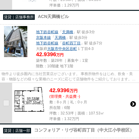
坪単価：
1.29
万円
ACN天満橋ビル
賃貸｜店舗事務所
地下鉄谷町線
「
天満橋
」駅 徒歩3分
京阪本線
「
天満橋
」駅 徒歩3分
地下鉄谷町線
「
谷町四丁目
」駅 徒歩7分
大阪府
大阪市中央区
谷町
１丁目4-3
42.9396
万円
築年数：築28年 ｜募集中：
1室
階数：10階建 地下1階
物件より徒歩圏内に当社営業店がございます。 事務所物件をはじめ、飲食・美
容・物販などの様々な業種のニーズに応じて店舗物件をご紹介しております。
尚、弊社ではおとり広告は一切...
42.9396
万
円
(管理費・共益費 -)
敷：8ヶ月｜礼：0ヶ月
所在階：6階
坪数：32.53坪｜面積：107.53㎡
坪単価：
1.32
万円
コンフォリア・リヴ谷町四丁目（中大江小学校区）
賃貸｜店舗一部