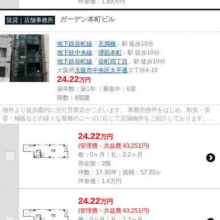
坪単価：
1.89
万円
ガーデン本町ビル
賃貸｜店舗事務所
地下鉄谷町線
「
天満橋
」駅 徒歩10分
地下鉄中央線
「
堺筋本町
」駅 徒歩10分
地下鉄谷町線
「
谷町四丁目
」駅 徒歩10分
大阪府
大阪市中央区
大手通
２丁目4-10
24.22
万円
築年数：築1年 ｜募集中：
6室
階数：8階建
物件より徒歩圏内に当社営業店がございます。 事務所物件をはじめ、飲食・美
容・物販などの様々な業種のニーズに応じて店舗物件をご紹介しております。
尚、弊社ではおとり広告は一切...
24.22
万
円
(管理費・共益費 43,251円)
敷：0ヶ月｜礼：2.2ヶ月
所在階：2階
坪数：17.30坪｜面積：57.20㎡
坪単価：
1.4
万円
24.22
万
円
(管理費・共益費 43,251円)
敷：0ヶ月｜礼：2.2ヶ月