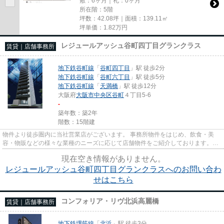
敷：6ヶ月｜礼：0ヶ月
所在階：5階
坪数：42.08坪｜面積：139.11㎡
坪単価：
1.82
万円
レジュールアッシュ谷町四丁目グランクラス
賃貸｜店舗事務所
地下鉄谷町線
「
谷町四丁目
」駅 徒歩2分
地下鉄谷町線
「
谷町六丁目
」駅 徒歩5分
地下鉄谷町線
「
天満橋
」駅 徒歩12分
大阪府
大阪市中央区
谷町
４丁目5-6
-
築年数：築2年
階数：15階建
物件より徒歩圏内に当社営業店がございます。 事務所物件をはじめ、飲食・美
容・物販などの様々な業種のニーズに応じて店舗物件をご紹介しております。
尚、弊社ではおとり広告は一切...
現在空き情報がありません。
レジュールアッシュ谷町四丁目グランクラスへのお問い合わ
せはこちら
コンフォリア・リヴ北浜高麗橋
賃貸｜店舗事務所
地下鉄堺筋線
「
北浜
」駅 徒歩3分