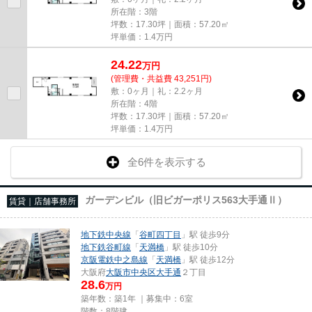
所在階：3階
坪数：17.30坪｜面積：57.20㎡
坪単価：
1.4
万円
24.22
万
円
(管理費・共益費 43,251円)
敷：0ヶ月｜礼：2.2ヶ月
所在階：4階
坪数：17.30坪｜面積：57.20㎡
坪単価：
1.4
万円
全6件を表示する
ガーデンビル（旧ビガーポリス563大手通Ⅱ）
賃貸｜店舗事務所
地下鉄中央線
「
谷町四丁目
」駅 徒歩9分
地下鉄谷町線
「
天満橋
」駅 徒歩10分
京阪電鉄中之島線
「
天満橋
」駅 徒歩12分
大阪府
大阪市中央区
大手通
２丁目
28.6
万円
築年数：築1年 ｜募集中：
6室
階数：8階建