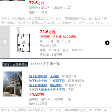
72.6
万円
築年数：築19年 ｜募集中：
1室
階数：15階建
物件より徒歩圏内に当社営業店がございます。 事務所物件をはじめ、飲食・美
容・物販などの様々な業種のニーズに応じて店舗物件をご紹介しております。
尚、弊社ではおとり広告は一切...
72.6
万
円
(管理費・共益費 22,000円)
敷：0ヶ月｜礼：0ヶ月
所在階：2階
坪数：48.31坪｜面積：159.72㎡
坪単価：
1.5
万円
assess大手通ビル
賃貸｜店舗事務所
地下鉄谷町線
「
天満橋
」駅 徒歩9分
地下鉄中央線
「
谷町四丁目
」駅 徒歩10分
地下鉄中央線
「
堺筋本町
」駅 徒歩12分
大阪府
大阪市中央区
大手通
２丁目
74.8
万円
築年数：築27年 ｜募集中：
1室
階数：10階建
物件より徒歩圏内に当社営業店がございます。 事務所物件をはじめ、飲食・美