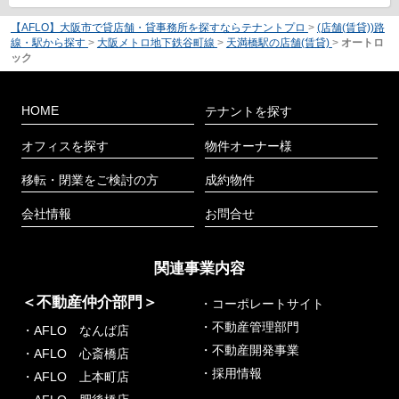
【AFLO】大阪市で貸店舗・貸事務所を探すならテナントプロ
>
(店舗(賃貸))路
線・駅から探す
>
大阪メトロ地下鉄谷町線
>
天満橋駅の店舗(賃貸)
>
オートロ
ック
HOME
テナントを探す
オフィスを探す
物件オーナー様
移転・閉業をご検討の方
成約物件
会社情報
お問合せ
関連事業内容
＜不動産仲介部門＞
・コーポレートサイト
・不動産管理部門
・AFLO なんば店
・不動産開発事業
・AFLO 心斎橋店
・採用情報
・AFLO 上本町店