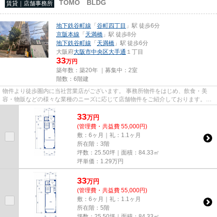
TOMO BLDG
賃貸｜店舗事務所
地下鉄谷町線
「
谷町四丁目
」駅 徒歩6分
京阪本線
「
天満橋
」駅 徒歩8分
地下鉄谷町線
「
天満橋
」駅 徒歩6分
大阪府
大阪市中央区
大手通
１丁目
33
万円
築年数：築20年 ｜募集中：
2室
階数：6階建
物件より徒歩圏内に当社営業店がございます。 事務所物件をはじめ、飲食・美
容・物販などの様々な業種のニーズに応じて店舗物件をご紹介しております。
尚、弊社ではおとり広告は一切...
33
万
円
(管理費・共益費 55,000円)
敷：6ヶ月｜礼：1.1ヶ月
所在階：3階
坪数：25.50坪｜面積：84.33㎡
坪単価：
1.29
万円
33
万
円
(管理費・共益費 55,000円)
敷：6ヶ月｜礼：1.1ヶ月
所在階：5階
坪数：25.50坪｜面積：84.33㎡