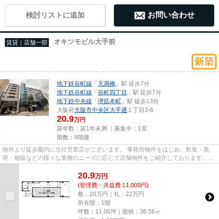
検討リストに追加
お問い合わせ
オキツモビル大手前
賃貸｜店舗一部
地下鉄谷町線
「
天満橋
」駅 徒歩7分
地下鉄谷町線
「
谷町四丁目
」駅 徒歩7分
地下鉄中央線
「
堺筋本町
」駅 徒歩13分
大阪府
大阪市中央区
大手通
１丁目3-6
20.9
万円
築年数：築1年未満 ｜募集中：
1室
階数：9階建
物件より徒歩圏内に当社営業店がございます。 事務所物件をはじめ、飲食・美
容・物販などの様々な業種のニーズに応じて店舗物件をご紹介しております。
尚、弊社ではおとり広告は一切...
20.9
万
円
(管理費・共益費 11,000円)
敷：20万円｜礼：22万円
所在階：1階
坪数：11.06坪｜面積：36.56㎡