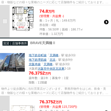
容・物販などの様々な業種のニーズに応じて店舗物件をご紹介しております。
尚、弊社ではおとり広告は一切...
74.8
万
円
(管理費・共益費 -)
敷：1ヶ月｜礼：149.6万円
所在階：4階
坪数：56.50坪｜面積：186.77㎡
坪単価：
1.32
万円
BRAVE天満橋Ⅱ
賃貸｜店舗事務所
地下鉄谷町線
「
天満橋
」駅 徒歩3分
地下鉄堺筋線
「
北浜
」駅 徒歩9分
京阪本線
「
天満橋
」駅 徒歩3分
大阪府
大阪市中央区
北浜東
2-18
76.3752
万円
築年数：築1年 ｜募集中：
1室
階数：11階建
物件より徒歩圏内に当社営業店がございます。 事務所物件をはじめ、飲食・美
容・物販などの様々な業種のニーズに応じて店舗物件をご紹介しております。
尚、弊社ではおとり広告は一切...
76.3752
万
円
(管理費・共益費 115,720円)