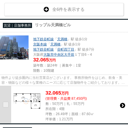
全6件を表示する
リップル天満橋ビル
賃貸｜店舗事務所
地下鉄谷町線
「
天満橋
」駅 徒歩1分
京阪本線
「
天満橋
」駅 徒歩1分
地下鉄谷町線
「
谷町四丁目
」駅 徒歩7分
大阪府
大阪市中央区
大手前
１丁目6－4
32.065
万円
築年数：築24年 ｜募集中：
1室
階数：10階建
物件より徒歩圏内に当社営業店がございます。 事務所物件をはじめ、飲食・美
容・物販などの様々な業種のニーズに応じて店舗物件をご紹介しております。
尚、弊社ではおとり広告は一切...
32.065
万
円
(管理費・共益費 87,450円)
敷：50万円｜礼：55万円
所在階：4階
坪数：26.49坪｜面積：87.60㎡
坪単価：
1.21
万円