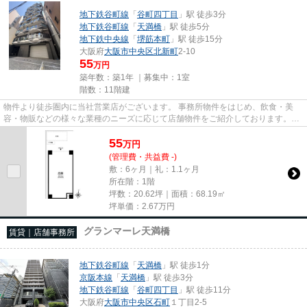
地下鉄谷町線
「
谷町四丁目
」駅 徒歩3分
地下鉄谷町線
「
天満橋
」駅 徒歩5分
地下鉄中央線
「
堺筋本町
」駅 徒歩15分
大阪府
大阪市中央区
北新町
2-10
55
万円
築年数：築1年 ｜募集中：
1室
階数：11階建
物件より徒歩圏内に当社営業店がございます。 事務所物件をはじめ、飲食・美
容・物販などの様々な業種のニーズに応じて店舗物件をご紹介しております。
尚、弊社ではおとり広告は一切...
55
万
円
(管理費・共益費 -)
敷：6ヶ月｜礼：1.1ヶ月
所在階：1階
坪数：20.62坪｜面積：68.19㎡
坪単価：
2.67
万円
グランマーレ天満橋
賃貸｜店舗事務所
地下鉄谷町線
「
天満橋
」駅 徒歩1分
京阪本線
「
天満橋
」駅 徒歩3分
地下鉄谷町線
「
谷町四丁目
」駅 徒歩11分
大阪府
大阪市中央区
石町
１丁目2-5