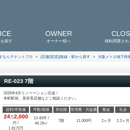
ICE
OWNER
CLO
スを探す
オーナー様へ
移転閉業され
探すならテナントプロ
>
(店舗(賃貸))路線・駅から探す
>
大阪メトロ地下鉄
RE-023 7階
2026年4月リノベーション完成！
本町駅前。美容系店舗などご相談ください。
賃料/坪単価
坪数/面積
所在階
管理費・共益費
敷金
礼金
24
2,000
万
13.40坪 /
7階
11,000円
2ヶ月
2.2ヶ月
円
/
44.29㎡
1.81万円