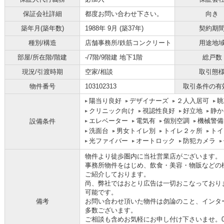
保証会社詳細
都度お問い合わせ下さい。
向き
築年月(築年数)
1988年 9月 (築37年)
契約期
種別/構造
店舗事務所/鉄筋コンクリート
用途地
部屋/所在階/階建
-/7階/9階建 地下1階
総戸数
現況/引渡時期
空家/相談
取引態
物件番号
103102313
取引条件の有
陽当り良好
デザイナーズ
２人入居可
眺
クリニック向け
視認性良好
好立地
静か
エレベーター
電気有
個別空調
機械警備
設備条件
洗面台
男女トイレ別
トイレ２ヶ所
トイ
光ファイバー
オートロック
防犯カメラ
物件より徒歩圏内に当社営業店がございます。
事務所物件をはじめ、飲食・美容・物販などの
ご紹介しております。
尚、弊社ではおとり広告は一切おこなっており
可能です。
備考
お問い合わせ頂いた物件は勿論のこと、インタ
多数ございます。
ご相談も含めお気軽にお申し付け下さいませ。06-