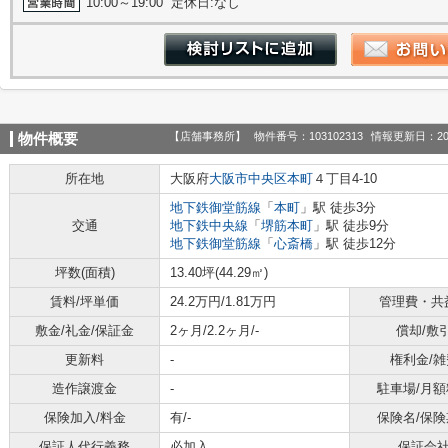
10:00～19:00 定休日:なし
【店舗事務所】
物件番号：103102313
情報更新日：20
物件概要
所在地
大阪府
大阪市中央区
本町
４丁目4-10
地下鉄御堂筋線
「
本町
」駅 徒歩3分
交通
地下鉄中央線
「
堺筋本町
」駅 徒歩9分
地下鉄御堂筋線
「
心斎橋
」駅 徒歩12分
坪数(面積)
13.40坪(44.29㎡)
賃料/坪単価
24.2万円/1.81万円
管理費・共
敷金/礼金/保証金
2ヶ月/2.2ヶ月/-
償却/敷
更新料
-
権利金/雑
造作譲渡金
-
駐車場/月額
保険加入/料金
有/-
保険名/保険
保証人代行義務
必加入
保証会