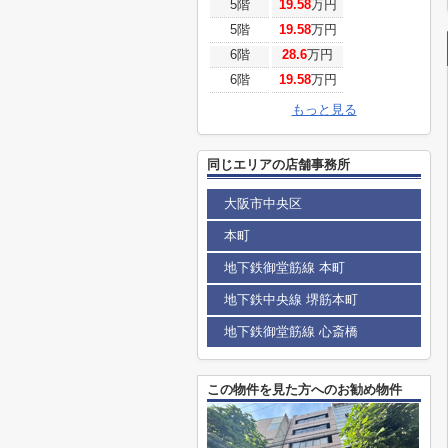
5階
19.58
万円
5階
19.58
万円
6階
28.6
万円
6階
19.58
万円
もっと見る
同じエリアの店舗事務所
大阪市中央区
本町
地下鉄御堂筋線 本町
地下鉄中央線 堺筋本町
地下鉄御堂筋線 心斎橋
この物件を見た方へのお勧め物件