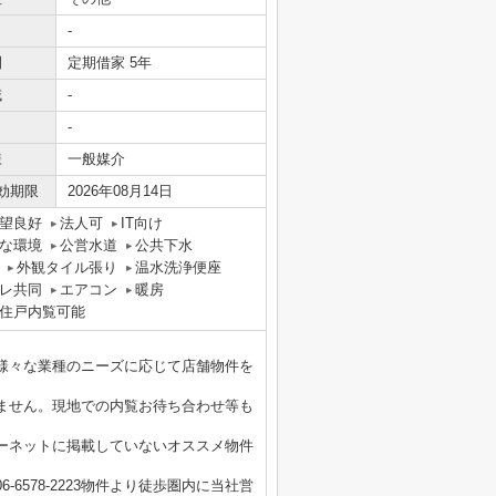
-
間
定期借家 5年
域
-
-
様
一般媒介
効期限
2026年08月14日
望良好
法人可
IT向け
な環境
公営水道
公共下水
外観タイル張り
温水洗浄便座
レ共同
エアコン
暖房
住戸内覧可能
様々な業種のニーズに応じて店舗物件を
ません。現地での内覧お待ち合わせ等も
ーネットに掲載していないオススメ物件
6578-2223物件より徒歩圏内に当社営