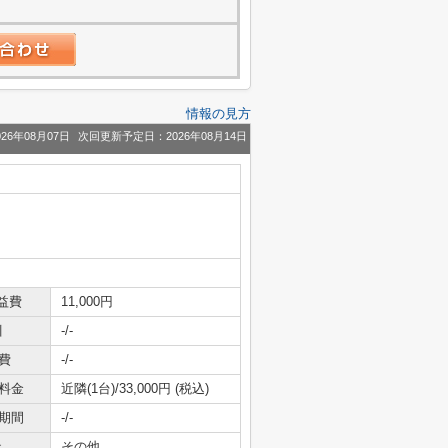
情報の見方
26年08月07日
次回更新予定日：2026年08月14日
益費
11,000円
引
-/-
費
-/-
料金
近隣(1台)/33,000円 (税込)
期間
-/-
社
その他