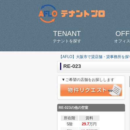
TENANT
OFF
テナントを探す
オフィ
【AFLO】大阪市で貸店舗・貸事務所を
RE-023
▼ご希望の店舗をお探しします
RE-023の他の空室
所在階
賃料
5階
29.7
万円