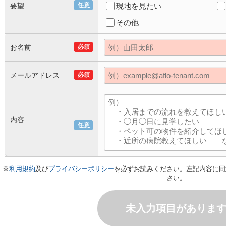
要望
任意
現地を見たい
その他
お名前
必須
メールアドレス
必須
内容
任意
※
利用規約
及び
プライバシーポリシー
を必ずお読みください。左記内容に同
さい。
未入力項目がありま