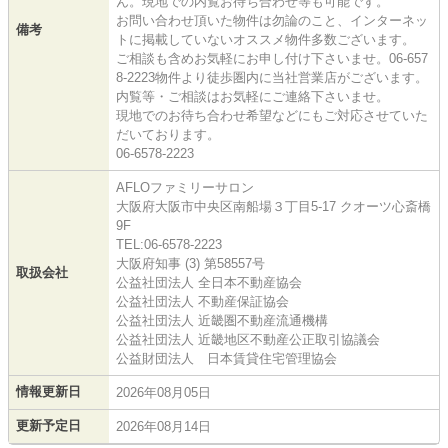
ん。現地での内覧お待ち合わせ等も可能です。
お問い合わせ頂いた物件は勿論のこと、インターネッ
備考
トに掲載していないオススメ物件多数ございます。
ご相談も含めお気軽にお申し付け下さいませ。06-657
8-2223物件より徒歩圏内に当社営業店がございます。
内覧等・ご相談はお気軽にご連絡下さいませ。
現地でのお待ち合わせ希望などにもご対応させていた
だいております。
06-6578-2223
AFLOファミリーサロン
大阪府大阪市中央区南船場３丁目5-17 クオーツ心斎橋
9F
TEL:06-6578-2223
大阪府知事 (3) 第58557号
取扱会社
公益社団法人 全日本不動産協会
公益社団法人 不動産保証協会
公益社団法人 近畿圏不動産流通機構
公益社団法人 近畿地区不動産公正取引協議会
公益財団法人 日本賃貸住宅管理協会
情報更新日
2026年08月05日
更新予定日
2026年08月14日