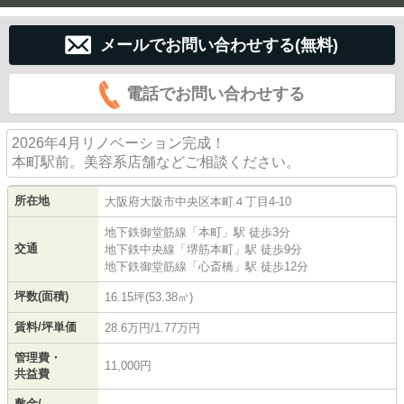
メールでお問い合わせする(無料)
電話でお問い合わせする
2026年4月リノベーション完成！
本町駅前。美容系店舗などご相談ください。
所在地
大阪府
大阪市中央区
本町
４丁目4-10
地下鉄御堂筋線
「
本町
」駅 徒歩3分
交通
地下鉄中央線
「
堺筋本町
」駅 徒歩9分
地下鉄御堂筋線
「
心斎橋
」駅 徒歩12分
坪数(面積)
16.15坪(53.38㎡)
賃料/坪単価
28.6万円/1.77万円
管理費・
11,000円
共益費
敷金/