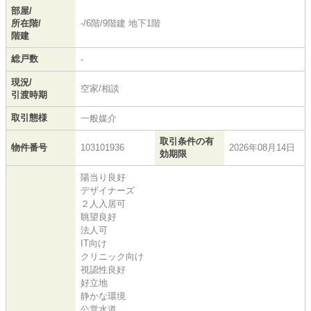
部屋/
所在階/
-/6階/9階建 地下1階
階建
総戸数
-
現況/
空家/相談
引渡時期
取引態様
一般媒介
取引条件の有
物件番号
103101936
2026年08月14日
効期限
陽当り良好
デザイナーズ
２人入居可
眺望良好
法人可
IT向け
クリニック向け
視認性良好
好立地
静かな環境
公営水道