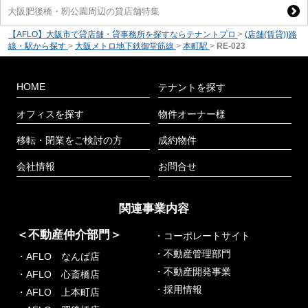
大阪肥後橋・靭公園周辺の貸店舗特集
【AFLO】大阪市で貸店舗・貸事務所を探すならテナントプロ
>
(店舗(賃貸))路
線・駅から探す
>
大阪メトロ地下鉄御堂筋線
>
本町駅
>
RE-023
HOME
テナントを探す
オフィスを探す
物件オーナー様
移転・閉業をご検討の方
成約物件
会社情報
お問合せ
関連事業内容
＜不動産仲介部門＞
・コーポレートサイト
・不動産管理部門
・AFLO なんば店
・不動産開発事業
・AFLO 心斎橋店
・採用情報
・AFLO 上本町店