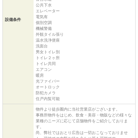
公共下水
エレベーター
電気有
設備条件
個別空調
機械警備
外観タイル張り
温水洗浄便座
洗面台
男女トイレ別
トイレ２ヶ所
トイレ共同
エアコン
暖房
光ファイバー
オートロック
防犯カメラ
住戸内覧可能
物件より徒歩圏内に当社営業店がございます。
事務所物件をはじめ、飲食・美容・物販などの様々な
業種のニーズに応じて店舗物件をご紹介しておりま
す。
尚、弊社ではおとり広告は一切おこなっておりませ