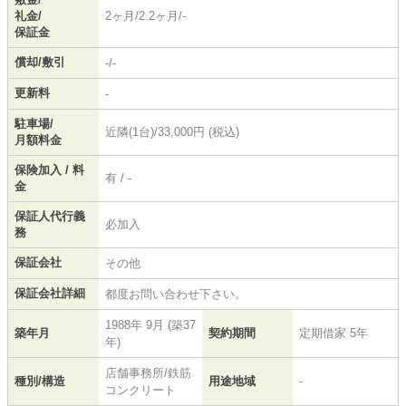
礼金/
2ヶ月/2.2ヶ月/-
保証金
償却/敷引
-/-
更新料
-
駐車場/
近隣(1台)/33,000円 (税込)
月額料金
保険加入 / 料
有 / -
金
保証人代行義
必加入
務
保証会社
その他
保証会社詳細
都度お問い合わせ下さい。
1988年 9月 (築37
築年月
契約期間
定期借家 5年
年)
店舗事務所/鉄筋
種別/構造
用途地域
-
コンクリート