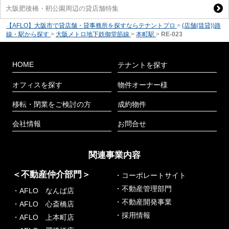
大阪肥後橋・靭公園周辺の貸店舗特集
【AFLO】大阪市で貸店舗・貸事務所を探すならテナントプロ
>
(店舗(賃貸))路
線・駅から探す
>
大阪メトロ地下鉄御堂筋線
>
本町駅
>
RE-023
HOME
テナントを探す
オフィスを探す
物件オーナー様
移転・閉業をご検討の方
成約物件
会社情報
お問合せ
関連事業内容
＜不動産仲介部門＞
・コーポレートサイト
・不動産管理部門
・AFLO なんば店
・不動産開発事業
・AFLO 心斎橋店
・採用情報
・AFLO 上本町店