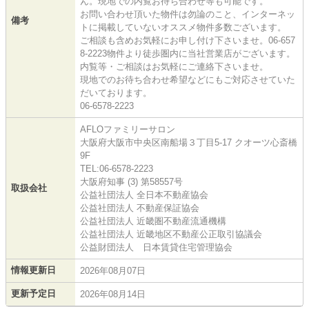
ん。現地での内覧お待ち合わせ等も可能です。
お問い合わせ頂いた物件は勿論のこと、インターネッ
備考
トに掲載していないオススメ物件多数ございます。
ご相談も含めお気軽にお申し付け下さいませ。06-657
8-2223物件より徒歩圏内に当社営業店がございます。
内覧等・ご相談はお気軽にご連絡下さいませ。
現地でのお待ち合わせ希望などにもご対応させていた
だいております。
06-6578-2223
AFLOファミリーサロン
大阪府大阪市中央区南船場３丁目5-17 クオーツ心斎橋
9F
TEL:06-6578-2223
大阪府知事 (3) 第58557号
取扱会社
公益社団法人 全日本不動産協会
公益社団法人 不動産保証協会
公益社団法人 近畿圏不動産流通機構
公益社団法人 近畿地区不動産公正取引協議会
公益財団法人 日本賃貸住宅管理協会
情報更新日
2026年08月07日
更新予定日
2026年08月14日