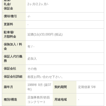
礼金/
2ヶ月/2.2ヶ月/-
保証金
償却/敷引
-/-
更新料
-
駐車場/
近隣(1台)/33,000円 (税込)
月額料金
保険加入 / 料
有 / -
金
保証人代行義
必加入
務
保証会社
その他
保証会社詳細
都度お問い合わせ下さい。
1988年 9月 (築37
築年月
契約期間
定期借家 5年
年)
店舗事務所/鉄筋
種別/構造
用途地域
-
コンクリート