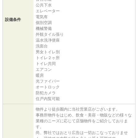
公共下水
エレベーター
電気有
設備条件
個別空調
機械警備
外観タイル張り
温水洗浄便座
洗面台
男女トイレ別
トイレ２ヶ所
トイレ共同
エアコン
暖房
光ファイバー
オートロック
防犯カメラ
住戸内覧可能
物件より徒歩圏内に当社営業店がございます。
事務所物件をはじめ、飲食・美容・物販などの様々な
業種のニーズに応じて店舗物件をご紹介しておりま
す。
尚、弊社ではおとり広告は一切おこなっておりませ