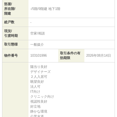
部屋/
所在階/
-/5階/9階建 地下1階
階建
総戸数
-
現況/
空家/相談
引渡時期
取引態様
一般媒介
取引条件の有
物件番号
103101996
2026年08月14日
効期限
陽当り良好
デザイナーズ
２人入居可
眺望良好
法人可
IT向け
クリニック向け
視認性良好
好立地
静かな環境
公営水道