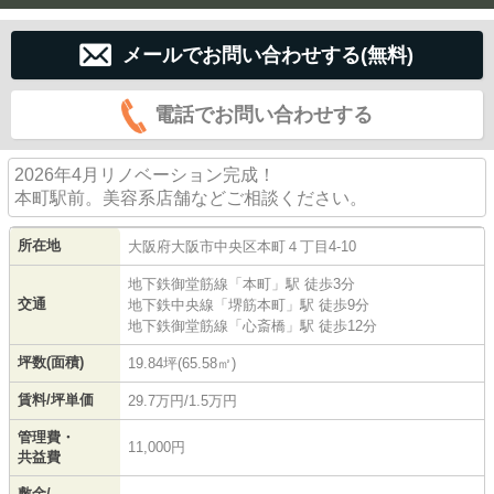
メールでお問い合わせする(無料)
電話でお問い合わせする
2026年4月リノベーション完成！
本町駅前。美容系店舗などご相談ください。
所在地
大阪府
大阪市中央区
本町
４丁目4-10
地下鉄御堂筋線
「
本町
」駅 徒歩3分
交通
地下鉄中央線
「
堺筋本町
」駅 徒歩9分
地下鉄御堂筋線
「
心斎橋
」駅 徒歩12分
坪数(面積)
19.84坪(65.58㎡)
賃料/坪単価
29.7万円/1.5万円
管理費・
11,000円
共益費
敷金/