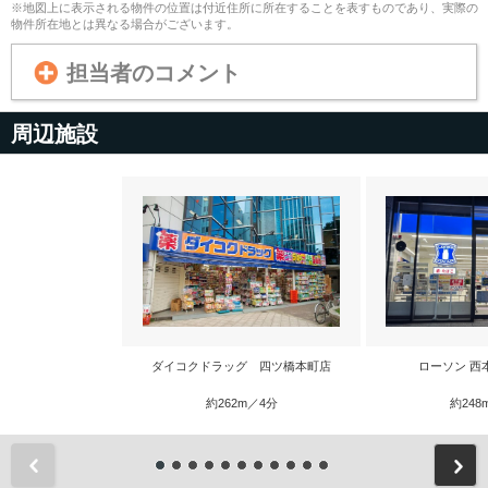
※地図上に表示される物件の位置は付近住所に所在することを表すものであり、実際の
物件所在地とは異なる場合がございます。
担当者のコメント
周辺施設
ダイコクドラッグ 四ツ橋本町店
ローソン 西
約262m／4分
約248
前