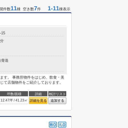
11
7
1-11
開件数
棟 空き数
件
棟表示
15
7分
鉄骨造
ます。 事務所物件をはじめ、飲食・美
じて店舗物件をご紹介しております。
坪数/面積
詳細
検討リスト
12.47坪 / 41.23㎡
詳細を見る
追加する