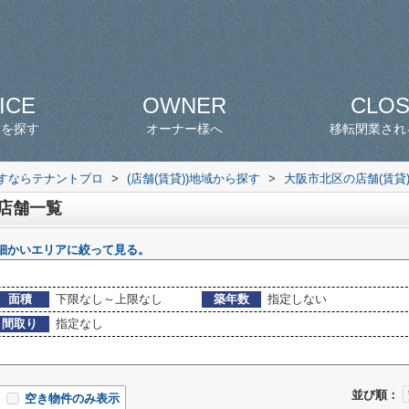
ICE
OWNER
CLO
スを探す
オーナー様へ
移転閉業され
探すならテナントプロ
>
(店舗(賃貸))地域から探す
>
大阪市北区の店舗(賃貸
 店舗一覧
細かいエリアに絞って見る。
面積
下限なし～上限なし
築年数
指定しない
間取り
指定なし
並び順：
空き物件のみ表示