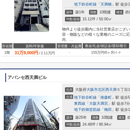
地下鉄谷町線
「
天満橋
」駅 徒歩1
築1年
10階建
鉄
築年
階数
構造
15.12坪 / 50.00㎡
坪数/面積
物件より徒歩圏内に当社営業店がござい
容・物販などの様々な業種のニーズに応
尚、...
敷金/礼金/保証金/償却/敷引
所在階
賃料/坪単価
管理費・共益費
31
万
9,000
円
1階
-
155万円
/
0ヶ月
/
-
/
-
/
-
/
2.11
万円
アバンセ西天満ビル
大阪府
大阪市北区
西天満
５丁目15
住所
交通
地下鉄谷町線
「
南森町
」駅 徒歩
東西線
「
大阪天満宮
」駅 徒歩7分
地下鉄御堂筋線
「
梅田
」駅 徒歩1
築25年
10階建
築年
階数
構造
24.48坪 / 80.94㎡
坪数/面積