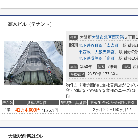
高木ビル（テナント）
大阪府
大阪市北区
西天満
５丁目1-
住所
交通
地下鉄谷町線
「
南森町
」駅 徒歩
東西線
「
大阪天満宮
」駅 徒歩7分
地下鉄堺筋線
「
扇町
」駅 徒歩10
築58年
7階建
鉄
築年
階数
構造
23.50坪 / 77.69㎡
坪数/面積
物件より徒歩圏内に当社営業店がござい
容・物販などの様々な業種のニーズに応
尚、...
敷金/礼金/保証金/償却/敷引
所在階
賃料/坪単価
管理費・共益費
41
万
4,600
円
1階
-
2ヶ月
/
2.2ヶ月
/
0ヶ月
/
-
/
-
/
1.76
万円
大阪駅前第2ビル