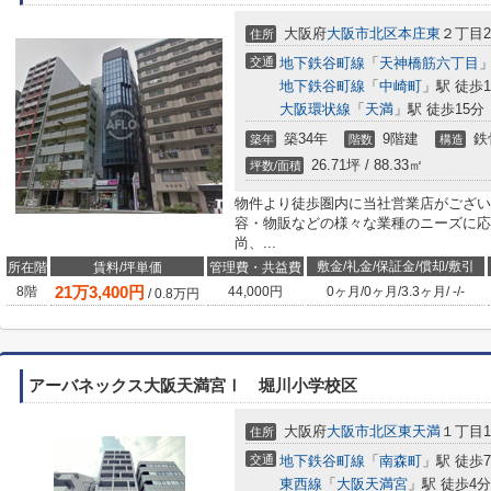
大阪府
大阪市北区
本庄東
２丁目2
住所
交通
地下鉄谷町線
「
天神橋筋六丁目
」
地下鉄谷町線
「
中崎町
」駅 徒歩1
大阪環状線
「
天満
」駅 徒歩15分
築34年
9階建
鉄
築年
階数
構造
26.71坪 / 88.33㎡
坪数/面積
物件より徒歩圏内に当社営業店がござい
容・物販などの様々な業種のニーズに応
尚、...
敷金/礼金/保証金/償却/敷引
所在階
賃料/坪単価
管理費・共益費
21
万
3,400
円
8階
44,000円
0ヶ月
/
0ヶ月
/
3.3ヶ月
/
-
/
-
/
0.8
万円
アーバネックス大阪天満宮Ⅰ 堀川小学校区
大阪府
大阪市北区
東天満
１丁目12
住所
交通
地下鉄谷町線
「
南森町
」駅 徒歩
東西線
「
大阪天満宮
」駅 徒歩4分