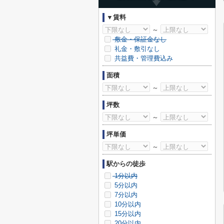
▼賃料
～
敷金・保証金なし
礼金・敷引なし
共益費・管理費込み
面積
～
坪数
～
坪単価
～
駅からの徒歩
1分以内
5分以内
7分以内
10分以内
15分以内
20分以内