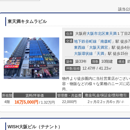
該当公
東天満キタムラビル
大阪府
大阪市北区
東天満
１丁目2-
住所
交通
地下鉄谷町線
「
南森町
」駅 徒歩
東西線
「
大阪天満宮
」駅 徒歩4分
大阪環状線
「
天満
」駅 徒歩15分
築33年
10階建
築年
階数
構造
12.47坪 / 41.23㎡
坪数/面積
物件より徒歩圏内に当社営業店がござい
容・物販などの様々な業種のニーズに応
尚、...
敷金/礼金/保証金/償却/敷引
所在階
賃料/坪単価
管理費・共益費
16
万
5,000
円
4階
22,000円
2ヶ月
/
2.2ヶ月
/
0ヶ月
/
-
/
-
/
1.32
万円
WISH大阪ビル（テナント）