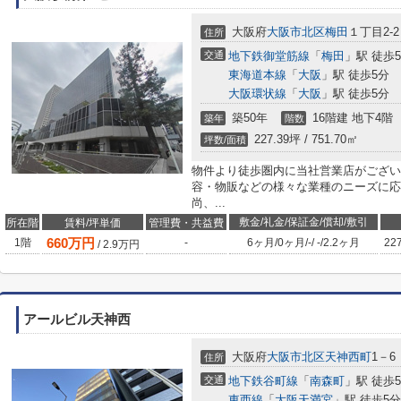
大阪府
大阪市北区
梅田
１丁目2-2
住所
交通
地下鉄御堂筋線
「
梅田
」駅 徒歩
東海道本線
「
大阪
」駅 徒歩5分
大阪環状線
「
大阪
」駅 徒歩5分
築50年
16階建 地下4階
築年
階数
227.39坪 / 751.70㎡
坪数/面積
物件より徒歩圏内に当社営業店がござい
容・物販などの様々な業種のニーズに応
尚、...
敷金/礼金/保証金/償却/敷引
所在階
賃料/坪単価
管理費・共益費
660
万円
1階
-
6ヶ月
/
0ヶ月
/
-
/
-
/
2.2ヶ月
22
/
2.9
万円
アールビル天神西
大阪府
大阪市北区
天神西町
1－6
住所
交通
地下鉄谷町線
「
南森町
」駅 徒歩
東西線
「
大阪天満宮
」駅 徒歩5分