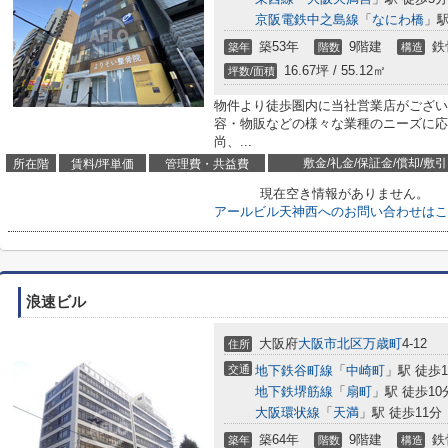
京阪電鉄中之島線
「
なにわ橋
」駅
築53年
9階建
鉄
築年
階数
構造
16.67坪 / 55.12㎡
坪数/面積
物件より徒歩圏内に当社営業店がござい
容・物販などの様々な業種のニーズに応
尚、...
敷金/礼金/保証金/償却/敷引
所在階
賃料/坪単価
管理費・共益費
現在空き情報がありません。
アールビル天神西へのお問い合わせはこ
浪速ビル
大阪府
大阪市北区
万歳町
4-12
住所
交通
地下鉄谷町線
「
中崎町
」駅 徒歩
地下鉄堺筋線
「
扇町
」駅 徒歩10
大阪環状線
「
天満
」駅 徒歩11分
築64年
9階建
鉄
築年
階数
構造