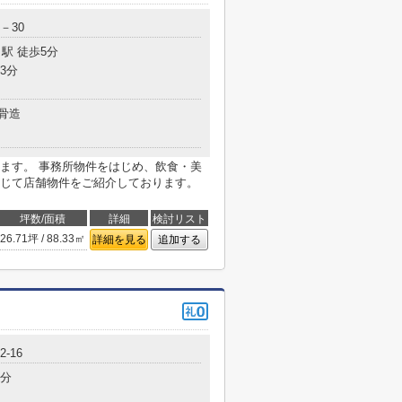
－30
駅 徒歩5分
3分
骨造
ます。 事務所物件をはじめ、飲食・美
じて店舗物件をご紹介しております。
坪数/面積
詳細
検討リスト
26.71坪 / 88.33㎡
詳細を見る
追加する
-16
7分