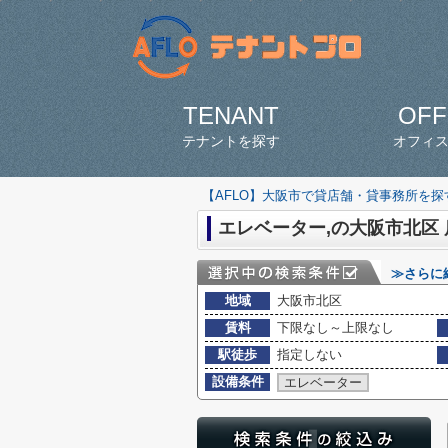
TENANT
OFF
テナントを探す
オフィ
【AFLO】大阪市で貸店舗・貸事務所を
エレベーター,の大阪市北区
≫さらに
地域
大阪市北区
賃料
下限なし～上限なし
駅徒歩
指定しない
設備条件
エレベーター