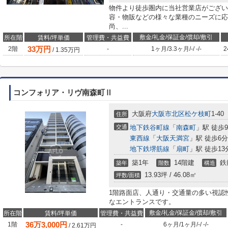
物件より徒歩圏内に当社営業店がござい
容・物販などの様々な業種のニーズに応
尚、...
敷金/礼金/保証金/償却/敷引
所在階
賃料/坪単価
管理費・共益費
33
万円
2階
-
1ヶ月
/
3.3ヶ月
/
-
/
-
/
-
2
/
1.35
万円
コンフォリア・リヴ南森町Ⅱ
大阪府
大阪市北区
松ケ枝町
1-40
住所
交通
地下鉄谷町線
「
南森町
」駅 徒歩
東西線
「
大阪天満宮
」駅 徒歩6分
地下鉄堺筋線
「
扇町
」駅 徒歩13
築1年
14階建
鉄
築年
階数
構造
13.93坪 / 46.08㎡
坪数/面積
1階路面店、人通り・交通量の多い視認
なエントランスです。
敷金/礼金/保証金/償却/敷引
所在階
賃料/坪単価
管理費・共益費
36
万
3,000
円
1階
-
6ヶ月
/
1ヶ月
/
-
/
-
/
-
/
2.61
万円