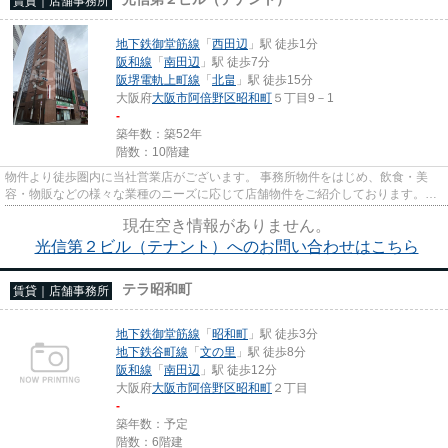
賃貸｜店舗事務所
地下鉄御堂筋線
「
西田辺
」駅 徒歩1分
阪和線
「
南田辺
」駅 徒歩7分
阪堺電軌上町線
「
北畠
」駅 徒歩15分
大阪府
大阪市阿倍野区
昭和町
５丁目9－1
-
築年数：築52年
階数：10階建
物件より徒歩圏内に当社営業店がございます。 事務所物件をはじめ、飲食・美
容・物販などの様々な業種のニーズに応じて店舗物件をご紹介しております。
尚、弊社ではおとり広告は一切...
現在空き情報がありません。
光信第２ビル（テナント）へのお問い合わせはこちら
テラ昭和町
賃貸｜店舗事務所
地下鉄御堂筋線
「
昭和町
」駅 徒歩3分
地下鉄谷町線
「
文の里
」駅 徒歩8分
阪和線
「
南田辺
」駅 徒歩12分
大阪府
大阪市阿倍野区
昭和町
２丁目
-
築年数：予定
階数：6階建