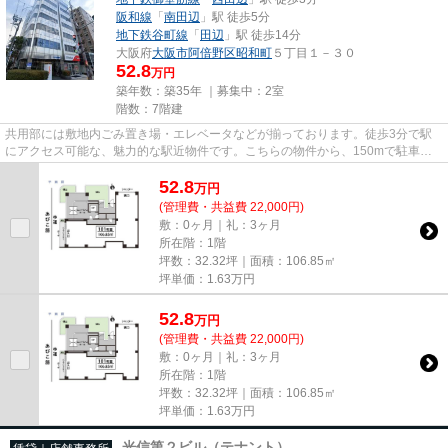
阪和線
「
南田辺
」駅 徒歩5分
地下鉄谷町線
「
田辺
」駅 徒歩14分
大阪府
大阪市阿倍野区
昭和町
５丁目１－３０
52.8
万円
築年数：築35年 ｜募集中：
2室
階数：7階建
共用部には敷地内ごみ置き場・エレベータなどが揃っております。徒歩3分で駅
にアクセス可能な、魅力的な駅近物件です。こちらの物件から、150mで駐車場
です。2駅利用可能な物件で移動...
52.8
万
円
(管理費・共益費 22,000円)
敷：0ヶ月｜礼：3ヶ月
所在階：1階
坪数：32.32坪｜面積：106.85㎡
坪単価：
1.63
万円
52.8
万
円
(管理費・共益費 22,000円)
敷：0ヶ月｜礼：3ヶ月
所在階：1階
坪数：32.32坪｜面積：106.85㎡
坪単価：
1.63
万円
光信第２ビル（テナント）