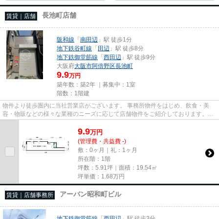
長池町店舗
賃貸｜店舗
阪和線
「
南田辺
」駅 徒歩1分
地下鉄谷町線
「
田辺
」駅 徒歩8分
地下鉄御堂筋線
「
西田辺
」駅 徒歩9分
大阪府
大阪市阿倍野区
長池町
9.9
万円
築年数：築2年 ｜募集中：
1室
階数：1階建
物件より徒歩圏内に当社営業店がございます。 事務所物件をはじめ、飲食・美
容・物販などの様々な業種のニーズに応じて店舗物件をご紹介しております。
尚、弊社ではおとり広告は一切...
9.9
万
円
(管理費・共益費 -)
敷：0ヶ月｜礼：1ヶ月
所在階：1階
坪数：5.91坪｜面積：19.54㎡
坪単価：
1.68
万円
アーバン昭和町ビル
賃貸｜店舗事務所
地下鉄御堂筋線
「
西田辺
」駅 徒歩3分