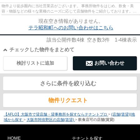
物件より徒歩圏内に当社営業店がございます。 事務所物件をはじめ、飲食・美
容・物販などの様々な業種のニーズに応じて店舗物件をご紹介しております。
尚、弊社ではおとり広告は一切...
現在空き情報がありません。
テラ昭和町へのお問い合わせはこちら
該当公開件数
4
棟 空き数
3
件
1-4
棟表示
チェックした物件をまとめて
検討リストに追加
お問い合わせ
さらに条件を絞り込む
物件リクエスト
【AFLO】大阪市で貸店舗・貸事務所を探すならテナントプロ
>
(店舗(賃貸))地
域から探す
>
大阪市阿倍野区の店舗(賃貸)
>
飲食店可の店舗(賃貸)
HOME
テナントを探す