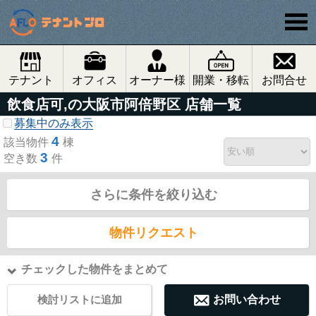
テナント
オフィス
オーナー様
開業・移転
お問合せ
飲食店可,の大阪市阿倍野区 店舗一覧
募集中のみ表示
4
該当物件
棟
3
空き数
件
さらに条件を絞り込む
物件リクエスト
チェックした物件をまとめて
検討リストに追加
お問い合わせ