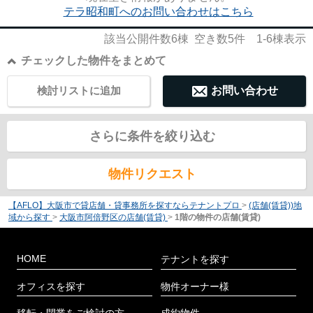
テラ昭和町へのお問い合わせはこちら
該当公開件数
6
棟 空き数
5
件
1-6
棟表示
チェックした物件をまとめて
検討リストに追加
お問い合わせ
さらに条件を絞り込む
物件リクエスト
【AFLO】大阪市で貸店舗・貸事務所を探すならテナントプロ
>
(店舗(賃貸))地
域から探す
>
大阪市阿倍野区の店舗(賃貸)
>
1階の物件の店舗(賃貸)
HOME
テナントを探す
オフィスを探す
物件オーナー様
移転・閉業をご検討の方
成約物件