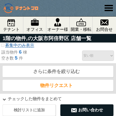
テナント
オフィス
オーナー様
開業・移転
お問合せ
1階の物件,の大阪市阿倍野区 店舗一覧
募集中のみ表示
6
該当物件
棟
5
空き数
件
さらに条件を絞り込む
物件リクエスト
チェックした物件をまとめて
検討リストに追加
お問い合わせ