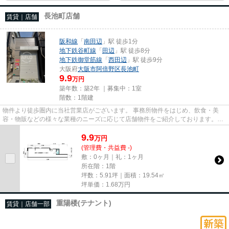
長池町店舗
賃貸｜店舗
阪和線
「
南田辺
」駅 徒歩1分
地下鉄谷町線
「
田辺
」駅 徒歩8分
地下鉄御堂筋線
「
西田辺
」駅 徒歩9分
大阪府
大阪市阿倍野区
長池町
9.9
万円
築年数：築2年 ｜募集中：
1室
階数：1階建
物件より徒歩圏内に当社営業店がございます。 事務所物件をはじめ、飲食・美
容・物販などの様々な業種のニーズに応じて店舗物件をご紹介しております。
尚、弊社ではおとり広告は一切...
9.9
万
円
(管理費・共益費 -)
敷：0ヶ月｜礼：1ヶ月
所在階：1階
坪数：5.91坪｜面積：19.54㎡
坪単価：
1.68
万円
重陽楼(テナント)
賃貸｜店舗一部