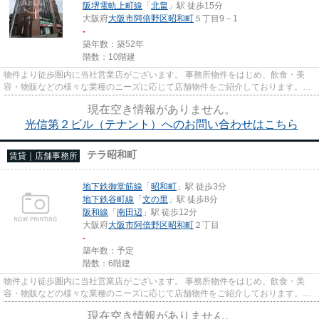
阪堺電軌上町線
「
北畠
」駅 徒歩15分
大阪府
大阪市阿倍野区
昭和町
５丁目9－1
-
築年数：築52年
階数：10階建
物件より徒歩圏内に当社営業店がございます。 事務所物件をはじめ、飲食・美
容・物販などの様々な業種のニーズに応じて店舗物件をご紹介しております。
尚、弊社ではおとり広告は一切...
現在空き情報がありません。
光信第２ビル（テナント）へのお問い合わせはこちら
テラ昭和町
賃貸｜店舗事務所
地下鉄御堂筋線
「
昭和町
」駅 徒歩3分
地下鉄谷町線
「
文の里
」駅 徒歩8分
阪和線
「
南田辺
」駅 徒歩12分
大阪府
大阪市阿倍野区
昭和町
２丁目
-
築年数：予定
階数：6階建
物件より徒歩圏内に当社営業店がございます。 事務所物件をはじめ、飲食・美
容・物販などの様々な業種のニーズに応じて店舗物件をご紹介しております。
尚、弊社ではおとり広告は一切...
現在空き情報がありません。