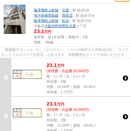
阪堺電軌上町線
「
北畠
」駅 徒歩5分
地下鉄御堂筋線
「
西田辺
」駅 徒歩15分
阪堺電軌上町線
「
松虫
」駅 徒歩12分
大阪府
大阪市阿倍野区
北畠
１丁目
23.1
万円
築年数：築1年未満 ｜募集中：
2室
階数：7階建
「重陽楼(テナント)」のここがイチオシ。こちらの物件から208m以内に「ライフ
セントラルスクエア北畠店」があります。初期費用はカードで決済いただけま
す。令和7年築の物件となってお...
23.1
万
円
(管理費・共益費 16,500円)
敷：1ヶ月｜礼：2.2ヶ月
所在階：1階
坪数：13.56坪｜面積：44.85㎡
坪単価：
1.7
万円
23.1
万
円
(管理費・共益費 16,500円)
敷：1ヶ月｜礼：2.2ヶ月
所在階：1階
坪数：13.56坪｜面積：44.85㎡
坪単価：
1.7
万円