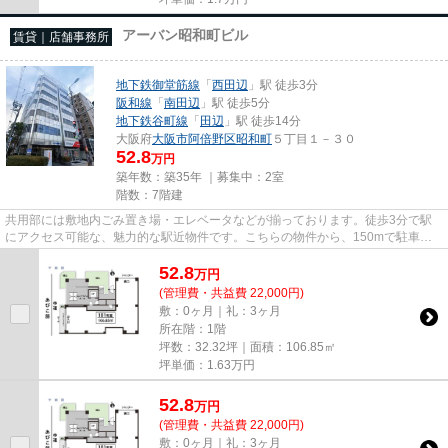
アーバン昭和町ビル
賃貸｜店舗事務所
地下鉄御堂筋線
「
西田辺
」駅 徒歩3分
阪和線
「
南田辺
」駅 徒歩5分
地下鉄谷町線
「
田辺
」駅 徒歩14分
大阪府
大阪市阿倍野区
昭和町
５丁目１－３０
52.8
万円
築年数：築35年 ｜募集中：
2室
階数：7階建
共用部には敷地内ごみ置き場・エレベータなどが揃っております。徒歩3分で駅
にアクセス可能な、魅力的な駅近物件です。こちらの物件から、150mで駐車場
です。2駅利用可能な物件で移動...
52.8
万
円
(管理費・共益費 22,000円)
敷：0ヶ月｜礼：3ヶ月
所在階：1階
坪数：32.32坪｜面積：106.85㎡
坪単価：
1.63
万円
52.8
万
円
(管理費・共益費 22,000円)
敷：0ヶ月｜礼：3ヶ月