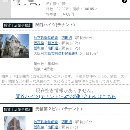
所在階：1階
坪数：32.32坪｜面積：106.85㎡
坪単価：
1.63
万円
関谷ハイツ(テナント)
賃貸｜店舗事務所
地下鉄御堂筋線
「
西田辺
」駅 徒歩4分
阪和線
「
鶴ケ丘
」駅 徒歩12分
阪和線
「
南田辺
」駅 徒歩12分
大阪府
大阪市阿倍野区
阪南町
５丁目15-24
-
築年数：築43年
階数：4階建
物件より徒歩圏内に当社営業店がございます。 事務所物件をはじめ、飲食・美
容・物販などの様々な業種のニーズに応じて店舗物件をご紹介しております。
尚、弊社ではおとり広告は一切...
現在空き情報がありません。
関谷ハイツ(テナント)へのお問い合わせはこちら
光信第２ビル（テナント）
賃貸｜店舗事務所
地下鉄御堂筋線
「
西田辺
」駅 徒歩1分
阪和線
「
南田辺
」駅 徒歩7分