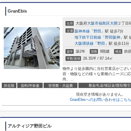
GranEbis
大阪府
大阪市福島区
大開
２丁目6-
住所
交通
阪神本線
「
野田
」駅 徒歩7分
地下鉄千日前線
「
野田阪神
」駅 
大阪環状線
「
野田
」駅 徒歩11分
築2年
8階建
鉄筋
築年
階数
構造
26.35坪 / 87.14㎡
坪数/面積
物件より徒歩圏内に当社営業店がござい
容・物販などの様々な業種のニーズに応
尚、...
敷金/礼金/保証金/償却/敷引
所在階
賃料/坪単価
管理費・共益費
現在空き情報がありません。
GranEbisへのお問い合わせはこち
アルティジア野田ビル