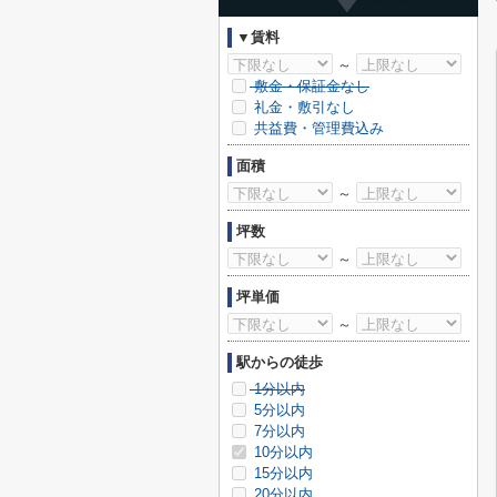
▼賃料
～
敷金・保証金なし
礼金・敷引なし
共益費・管理費込み
面積
～
坪数
～
坪単価
～
駅からの徒歩
1分以内
5分以内
7分以内
10分以内
15分以内
20分以内