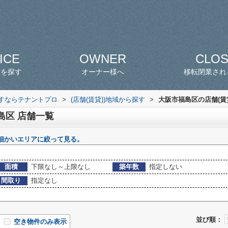
ICE
OWNER
CLO
スを探す
オーナー様へ
移転閉業され
探すならテナントプロ
>
(店舗(賃貸))地域から探す
>
大阪市福島区の店舗(賃
島区 店舗一覧
細かいエリアに絞って見る。
面積
下限なし～上限なし
築年数
指定しない
間取り
指定なし
並び順：
空き物件のみ表示