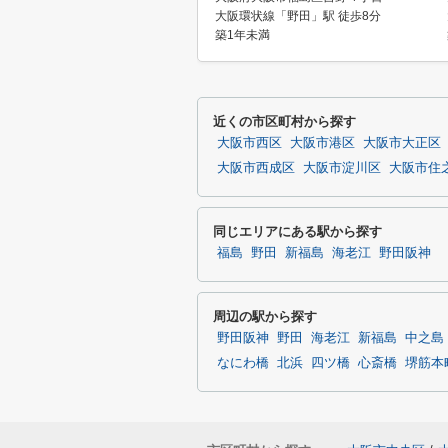
大阪環状線「野田」駅 徒歩8分
築1年未満
近くの市区町村から探す
大阪市西区
大阪市港区
大阪市大正区
大阪市西成区
大阪市淀川区
大阪市住
同じエリアにある駅から探す
福島
野田
新福島
海老江
野田阪神
周辺の駅から探す
野田阪神
野田
海老江
新福島
中之島
なにわ橋
北浜
四ツ橋
心斎橋
堺筋本