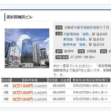
若杉西梅田ビル
大阪府
大阪市福島区
福島
５丁目
住所
交通
大阪環状線
「
福島
」駅 徒歩4分
東西線
「
新福島
」駅 徒歩2分
阪神本線
「
福島
」駅 徒歩2分
築36年
10階建
築年
階数
構造
27.10坪 / 89.59㎡
坪数/面積
ぜひ一度見ていただきたい、「若杉西梅
地郵便局まで徒歩7分と近いです。初期
で、カ...
敷金/礼金/保証金/償却/敷引
所在階
賃料/坪単価
管理費・共益費
32
万
7,910
円
4階
89,430円
379.4万円
/
0ヶ月
/
0ヶ月
/
-
/
-
/
1.54
万円
32
万
7,910
円
4階
89,430円
379.4万円
/
0ヶ月
/
0ヶ月
/
-
/
-
/
1.54
万円
32
万
7,910
円
5階
89,430円
379.4万円
/
0ヶ月
/
0ヶ月
/
-
/
-
/
1.54
万円