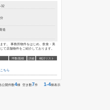
32
3分
骨造
ます。 事務所物件をはじめ、飲食・美
じて店舗物件をご紹介しております。
坪数/面積
詳細
検討リスト
こちら
4
7
1-4
当公開件数
棟 空き数
件
棟表示