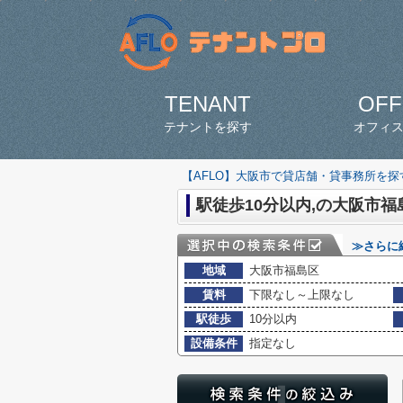
TENANT
OFF
テナントを探す
オフィ
【AFLO】大阪市で貸店舗・貸事務所を
駅徒歩10分以内,の大阪市福
≫さらに
地域
大阪市福島区
賃料
下限なし～上限なし
駅徒歩
10分以内
設備条件
指定なし