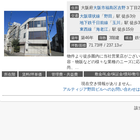
大阪府
大阪市福島区
吉野
３丁目2-
住所
交通
大阪環状線
「
野田
」駅 徒歩3分
地下鉄千日前線
「
玉川
」駅 徒歩
東西線
「
海老江
」駅 徒歩15分
築46年
3階建
鉄
築年
階数
構造
71.73坪 / 237.13㎡
坪数/面積
物件より徒歩圏内に当社営業店がござい
容・物販などの様々な業種のニーズに応
尚、...
敷金/礼金/保証金/償却/敷引
所在階
賃料/坪単価
管理費・共益費
現在空き情報がありません。
アルティジア野田ビルへのお問い合わせは
該