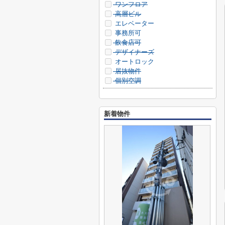
ワンフロア
高層ビル
エレベーター
事務所可
飲食店可
デザイナーズ
オートロック
居抜物件
個別空調
新着物件