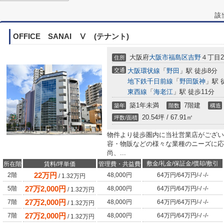
該
OFFICE SANAI Ⅴ (テナント)
大阪府
大阪市福島区
吉野
４丁目29
住所
交通
大阪環状線
「
野田
」駅 徒歩8分
地下鉄千日前線
「
野田阪神
」駅 
東西線
「
海老江
」駅 徒歩11分
築1年未満
7階建
築年
階数
構造
20.54坪 / 67.91㎡
坪数/面積
物件より徒歩圏内に当社営業店がござい
容・物販などの様々な業種のニーズに応
尚、...
敷金/礼金/保証金/償却/敷引
所在階
賃料/坪単価
管理費・共益費
22
万円
2階
48,000円
64万円
/
64万円
/
-
/
-
/
-
/
1.32
万円
27
万
2,000
円
5階
48,000円
64万円
/
64万円
/
-
/
-
/
-
/
1.32
万円
27
万
2,000
円
7階
48,000円
64万円
/
64万円
/
-
/
-
/
-
/
1.32
万円
27
万
2,000
円
7階
48,000円
64万円
/
64万円
/
-
/
-
/
-
/
1.32
万円