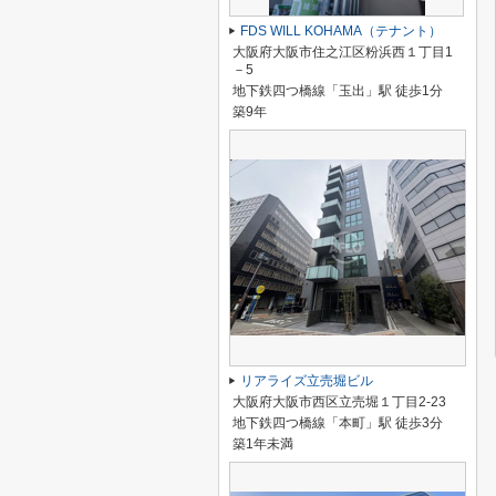
FDS WILL KOHAMA（テナント）
大阪府大阪市住之江区粉浜西１丁目1
－5
地下鉄四つ橋線「玉出」駅 徒歩1分
築9年
リアライズ立売堀ビル
大阪府大阪市西区立売堀１丁目2-23
地下鉄四つ橋線「本町」駅 徒歩3分
築1年未満