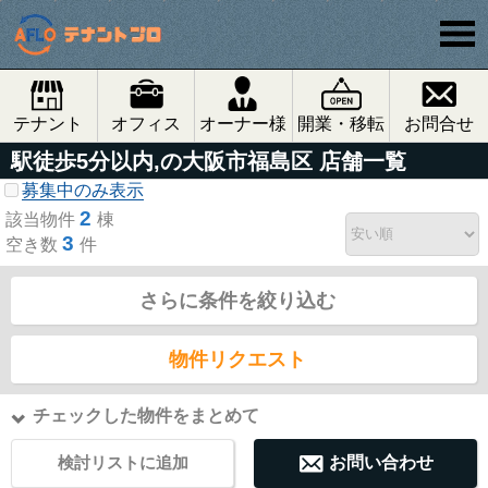
テナント
オフィス
オーナー様
開業・移転
お問合せ
駅徒歩5分以内,の大阪市福島区 店舗一覧
募集中のみ表示
2
該当物件
棟
3
空き数
件
さらに条件を絞り込む
物件リクエスト
チェックした物件をまとめて
検討リストに追加
お問い合わせ