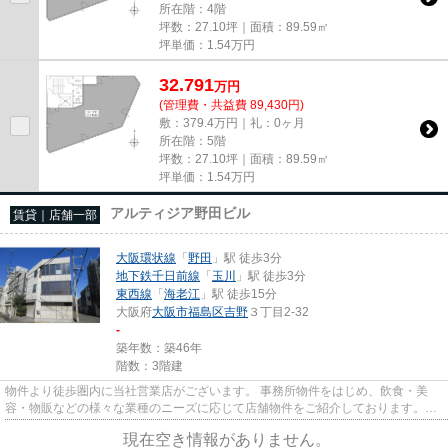
所在階：4階
坪数：27.10坪｜面積：89.59㎡
坪単価：
1.54
万円
32.791
万
円
(管理費・共益費 89,430円)
敷：379.4万円｜礼：0ヶ月
所在階：5階
坪数：27.10坪｜面積：89.59㎡
坪単価：
1.54
万円
アルティジア野田ビル
賃貸｜店舗一部
大阪環状線
「
野田
」駅 徒歩3分
地下鉄千日前線
「
玉川
」駅 徒歩3分
東西線
「
海老江
」駅 徒歩15分
大阪府
大阪市福島区
吉野
３丁目2-32
-
築年数：築46年
階数：3階建
物件より徒歩圏内に当社営業店がございます。 事務所物件をはじめ、飲食・美
容・物販などの様々な業種のニーズに応じて店舗物件をご紹介しております。
尚、弊社ではおとり広告は一切...
現在空き情報がありません。