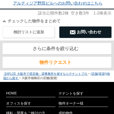
アルティジア野田ビルへのお問い合わせはこちら
該当公開件数
2
棟 空き数
3
件
1-2
棟表示
チェックした物件をまとめて
検討リストに追加
お問い合わせ
さらに条件を絞り込む
物件リクエスト
【AFLO】大阪市で貸店舗・貸事務所を探すならテナントプロ
>
(店舗(賃貸))地
域から探す
>
大阪市福島区の店舗(賃貸)
HOME
テナントを探す
オフィスを探す
物件オーナー様
移転・閉業をご検討の方
成約物件