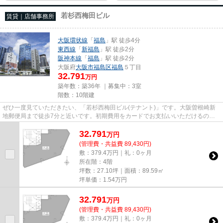
若杉西梅田ビル
賃貸｜店舗事務所
大阪環状線
「
福島
」駅 徒歩4分
東西線
「
新福島
」駅 徒歩2分
阪神本線
「
福島
」駅 徒歩2分
大阪府
大阪市福島区
福島
５丁目
32.791
万円
築年数：築36年 ｜募集中：
3室
階数：10階建
ぜひ一度見ていただきたい、「若杉西梅田ビル(テナント)」です。大阪曽根崎新
地郵便局まで徒歩7分と近いです。初期費用をカードでお支払いいただけるの
で、カードで決済したい方にもお...
32.791
万
円
(管理費・共益費 89,430円)
敷：379.4万円｜礼：0ヶ月
所在階：4階
坪数：27.10坪｜面積：89.59㎡
坪単価：
1.54
万円
32.791
万
円
(管理費・共益費 89,430円)
敷：379.4万円｜礼：0ヶ月