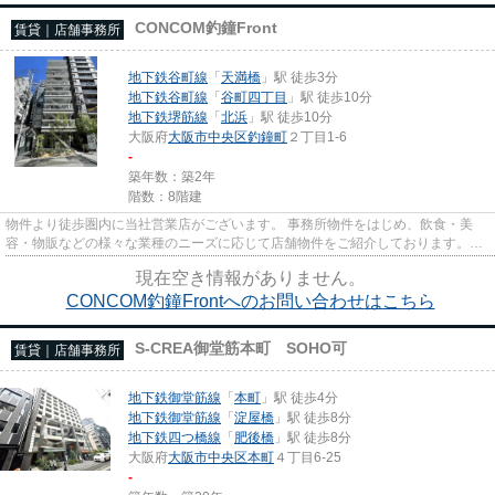
CONCOM釣鐘Front
賃貸｜店舗事務所
地下鉄谷町線
「
天満橋
」駅 徒歩3分
地下鉄谷町線
「
谷町四丁目
」駅 徒歩10分
地下鉄堺筋線
「
北浜
」駅 徒歩10分
大阪府
大阪市中央区
釣鐘町
２丁目1-6
-
築年数：築2年
階数：8階建
物件より徒歩圏内に当社営業店がございます。 事務所物件をはじめ、飲食・美
容・物販などの様々な業種のニーズに応じて店舗物件をご紹介しております。
尚、弊社ではおとり広告は一切...
現在空き情報がありません。
CONCOM釣鐘Frontへのお問い合わせはこちら
S-CREA御堂筋本町 SOHO可
賃貸｜店舗事務所
地下鉄御堂筋線
「
本町
」駅 徒歩4分
地下鉄御堂筋線
「
淀屋橋
」駅 徒歩8分
地下鉄四つ橋線
「
肥後橋
」駅 徒歩8分
大阪府
大阪市中央区
本町
４丁目6-25
-