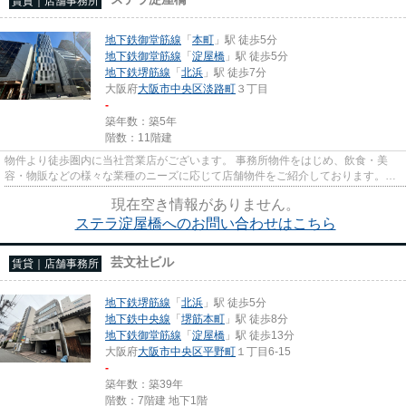
賃貸｜店舗事務所
地下鉄御堂筋線
「
本町
」駅 徒歩5分
地下鉄御堂筋線
「
淀屋橋
」駅 徒歩5分
地下鉄堺筋線
「
北浜
」駅 徒歩7分
大阪府
大阪市中央区
淡路町
３丁目
-
築年数：築5年
階数：11階建
物件より徒歩圏内に当社営業店がございます。 事務所物件をはじめ、飲食・美
容・物販などの様々な業種のニーズに応じて店舗物件をご紹介しております。
尚、弊社ではおとり広告は一切...
現在空き情報がありません。
ステラ淀屋橋へのお問い合わせはこちら
芸文社ビル
賃貸｜店舗事務所
地下鉄堺筋線
「
北浜
」駅 徒歩5分
地下鉄中央線
「
堺筋本町
」駅 徒歩8分
地下鉄御堂筋線
「
淀屋橋
」駅 徒歩13分
大阪府
大阪市中央区
平野町
１丁目6-15
-
築年数：築39年
階数：7階建 地下1階