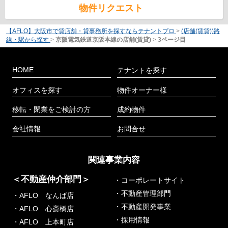
物件リクエスト
【AFLO】大阪市で貸店舗・貸事務所を探すならテナントプロ
>
(店舗(賃貸))路
線・駅から探す
>
京阪電気鉄道京阪本線の店舗(賃貸)
>
3ページ目
HOME
テナントを探す
オフィスを探す
物件オーナー様
移転・閉業をご検討の方
成約物件
会社情報
お問合せ
関連事業内容
＜不動産仲介部門＞
・コーポレートサイト
・不動産管理部門
・AFLO なんば店
・不動産開発事業
・AFLO 心斎橋店
・採用情報
・AFLO 上本町店