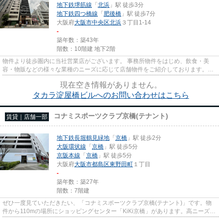
地下鉄堺筋線
「
北浜
」駅 徒歩3分
地下鉄四つ橋線
「
肥後橋
」駅 徒歩7分
大阪府
大阪市中央区
北浜
３丁目1-14
-
築年数：築43年
階数：10階建 地下2階
物件より徒歩圏内に当社営業店がございます。 事務所物件をはじめ、飲食・美
容・物販などの様々な業種のニーズに応じて店舗物件をご紹介しております。
尚、弊社ではおとり広告は一切...
現在空き情報がありません。
タカラ淀屋橋ビルへのお問い合わせはこちら
コナミスポーツクラブ京橋(テナント)
賃貸｜店舗一部
地下鉄長堀鶴見緑地
「
京橋
」駅 徒歩2分
大阪環状線
「
京橋
」駅 徒歩5分
京阪本線
「
京橋
」駅 徒歩5分
大阪府
大阪市都島区
東野田町
１丁目
-
築年数：築27年
階数：7階建
ぜひ一度見ていただきたい、「コナミスポーツクラブ京橋(テナント)」です。物
件から110mの場所にショッピングセンター「KiKi京橋」があります。高ニーズな