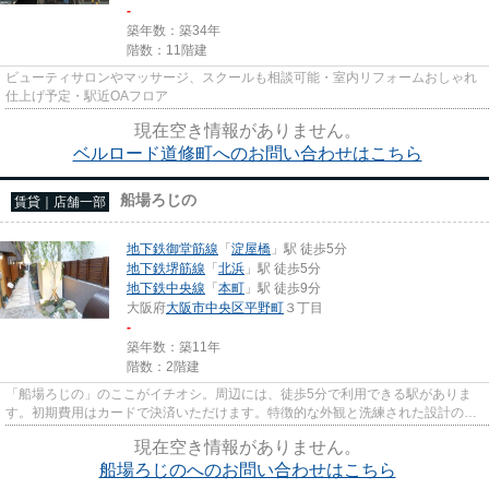
-
築年数：築34年
階数：11階建
ビューティサロンやマッサージ、スクールも相談可能・室内リフォームおしゃれ
仕上げ予定・駅近OAフロア
現在空き情報がありません。
ベルロード道修町へのお問い合わせはこちら
船場ろじの
賃貸｜店舗一部
地下鉄御堂筋線
「
淀屋橋
」駅 徒歩5分
地下鉄堺筋線
「
北浜
」駅 徒歩5分
地下鉄中央線
「
本町
」駅 徒歩9分
大阪府
大阪市中央区
平野町
３丁目
-
築年数：築11年
階数：2階建
「船場ろじの」のここがイチオシ。周辺には、徒歩5分で利用できる駅がありま
す。初期費用はカードで決済いただけます。特徴的な外観と洗練された設計の内
装を持つデザイナーズ。
現在空き情報がありません。
船場ろじのへのお問い合わせはこちら