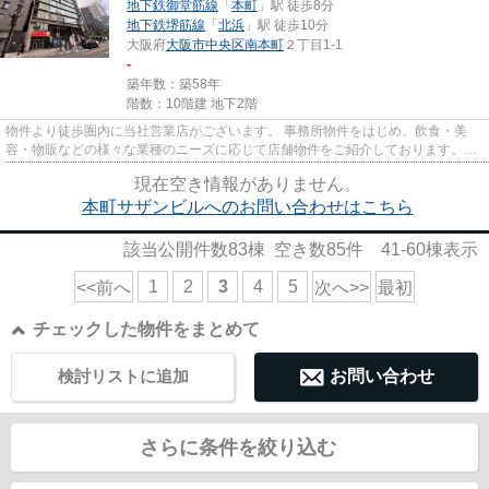
地下鉄御堂筋線
「
本町
」駅 徒歩8分
地下鉄堺筋線
「
北浜
」駅 徒歩10分
大阪府
大阪市中央区
南本町
２丁目1-1
-
築年数：築58年
階数：10階建 地下2階
物件より徒歩圏内に当社営業店がございます。 事務所物件をはじめ、飲食・美
容・物販などの様々な業種のニーズに応じて店舗物件をご紹介しております。
尚、弊社ではおとり広告は一切...
現在空き情報がありません。
本町サザンビルへのお問い合わせはこちら
該当公開件数
83
棟 空き数
85
件
41-60
棟表示
1
2
3
4
5
<<前へ
次へ>>
最初
チェックした物件をまとめて
検討リストに追加
お問い合わせ
さらに条件を絞り込む