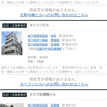
容・物販などの様々な業種のニーズに応じて店舗物件をご紹介しております。
尚、弊社ではおとり広告は一切...
現在空き情報がありません。
大和今橋ビルへのお問い合わせはこちら
ヨリフジビル
賃貸｜店舗事務所
地下鉄御堂筋線
「
本町
」駅 徒歩3分
地下鉄四つ橋線
「
肥後橋
」駅 徒歩7分
地下鉄御堂筋線
「
淀屋橋
」駅 徒歩10分
大阪府
大阪市中央区
備後町
４丁目4-1
-
築年数：築38年
階数：7階建
物件より徒歩圏内に当社営業店がございます。 事務所物件をはじめ、飲食・美
容・物販などの様々な業種のニーズに応じて店舗物件をご紹介しております。
尚、弊社ではおとり広告は一切...
現在空き情報がありません。
ヨリフジビルへのお問い合わせはこちら
タカラ淀屋橋ビル
賃貸｜店舗事務所
地下鉄御堂筋線
「
淀屋橋
」駅 徒歩1分