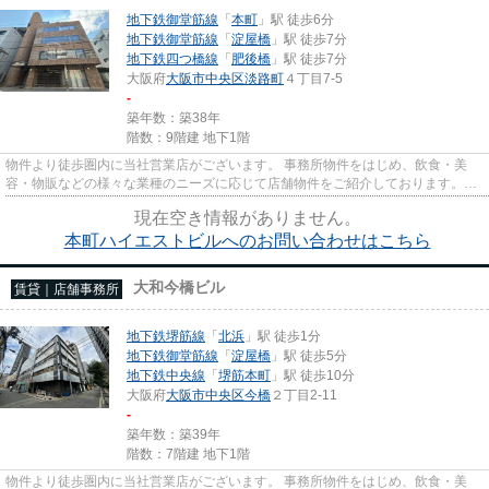
地下鉄御堂筋線
「
本町
」駅 徒歩6分
地下鉄御堂筋線
「
淀屋橋
」駅 徒歩7分
地下鉄四つ橋線
「
肥後橋
」駅 徒歩7分
大阪府
大阪市中央区
淡路町
４丁目7-5
-
築年数：築38年
階数：9階建 地下1階
物件より徒歩圏内に当社営業店がございます。 事務所物件をはじめ、飲食・美
容・物販などの様々な業種のニーズに応じて店舗物件をご紹介しております。
尚、弊社ではおとり広告は一切...
現在空き情報がありません。
本町ハイエストビルへのお問い合わせはこちら
大和今橋ビル
賃貸｜店舗事務所
地下鉄堺筋線
「
北浜
」駅 徒歩1分
地下鉄御堂筋線
「
淀屋橋
」駅 徒歩5分
地下鉄中央線
「
堺筋本町
」駅 徒歩10分
大阪府
大阪市中央区
今橋
２丁目2-11
-
築年数：築39年
階数：7階建 地下1階
物件より徒歩圏内に当社営業店がございます。 事務所物件をはじめ、飲食・美