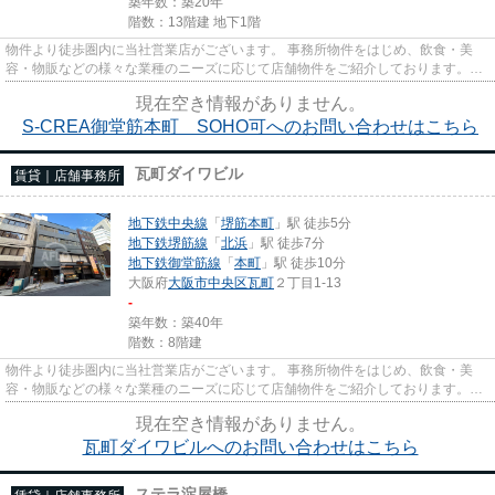
築年数：築20年
階数：13階建 地下1階
物件より徒歩圏内に当社営業店がございます。 事務所物件をはじめ、飲食・美
容・物販などの様々な業種のニーズに応じて店舗物件をご紹介しております。
尚、弊社ではおとり広告は一切...
現在空き情報がありません。
S-CREA御堂筋本町 SOHO可へのお問い合わせはこちら
瓦町ダイワビル
賃貸｜店舗事務所
地下鉄中央線
「
堺筋本町
」駅 徒歩5分
地下鉄堺筋線
「
北浜
」駅 徒歩7分
地下鉄御堂筋線
「
本町
」駅 徒歩10分
大阪府
大阪市中央区
瓦町
２丁目1-13
-
築年数：築40年
階数：8階建
物件より徒歩圏内に当社営業店がございます。 事務所物件をはじめ、飲食・美
容・物販などの様々な業種のニーズに応じて店舗物件をご紹介しております。
尚、弊社ではおとり広告は一切...
現在空き情報がありません。
瓦町ダイワビルへのお問い合わせはこちら
ステラ淀屋橋