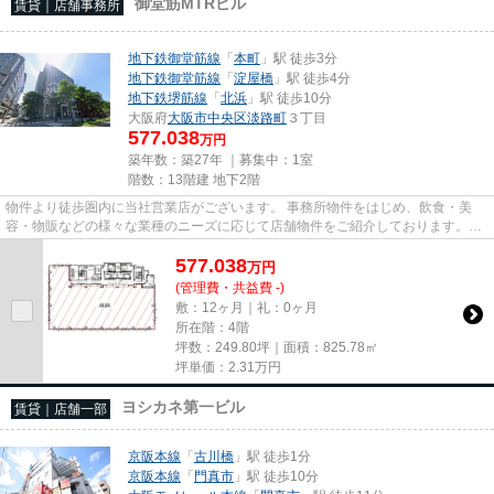
御堂筋MTRビル
賃貸｜店舗事務所
地下鉄御堂筋線
「
本町
」駅 徒歩3分
地下鉄御堂筋線
「
淀屋橋
」駅 徒歩4分
地下鉄堺筋線
「
北浜
」駅 徒歩10分
大阪府
大阪市中央区
淡路町
３丁目
577.038
万円
築年数：築27年 ｜募集中：
1室
階数：13階建 地下2階
物件より徒歩圏内に当社営業店がございます。 事務所物件をはじめ、飲食・美
容・物販などの様々な業種のニーズに応じて店舗物件をご紹介しております。
尚、弊社ではおとり広告は一切...
577.038
万
円
(管理費・共益費 -)
敷：12ヶ月｜礼：0ヶ月
所在階：4階
坪数：249.80坪｜面積：825.78㎡
坪単価：
2.31
万円
ヨシカネ第一ビル
賃貸｜店舗一部
京阪本線
「
古川橋
」駅 徒歩1分
京阪本線
「
門真市
」駅 徒歩10分