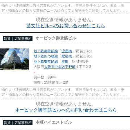
物件より徒歩圏内に当社営業店がございます。 事務所物件をはじめ、飲食・美
容・物販などの様々な業種のニーズに応じて店舗物件をご紹介しております。
尚、弊社ではおとり広告は一切...
現在空き情報がありません。
芸文社ビルへのお問い合わせはこちら
オービック御堂筋ビル
賃貸｜店舗事務所
地下鉄御堂筋線
「
淀屋橋
」駅 徒歩4分
地下鉄四つ橋線
「
肥後橋
」駅 徒歩8分
地下鉄御堂筋線
「
本町
」駅 徒歩5分
大阪府
大阪市中央区
平野町
４丁目2-3
-
築年数：築6年
階数：25階建 地下2階
物件より徒歩圏内に当社営業店がございます。 事務所物件をはじめ、飲食・美
容・物販などの様々な業種のニーズに応じて店舗物件をご紹介しております。
尚、弊社ではおとり広告は一切...
現在空き情報がありません。
オービック御堂筋ビルへのお問い合わせはこちら
本町ハイエストビル
賃貸｜店舗事務所