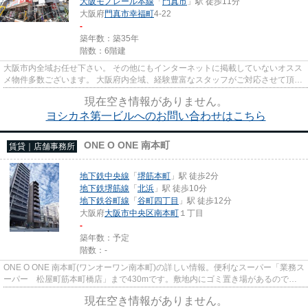
大阪モノレール本線
「
門真市
」駅 徒歩11分
大阪府
門真市
幸福町
4-22
-
築年数：築35年
階数：6階建
大阪市内全域お任せ下さい。 その他にもインターネットに掲載していないオスス
メ物件多数ございます。 大阪府内全域、経験豊富なスタッフがご対応させて頂き
ます。 尚、弊社ではおとり...
現在空き情報がありません。
ヨシカネ第一ビルへのお問い合わせはこちら
ONE O ONE 南本町
賃貸｜店舗事務所
地下鉄中央線
「
堺筋本町
」駅 徒歩2分
地下鉄堺筋線
「
北浜
」駅 徒歩10分
地下鉄谷町線
「
谷町四丁目
」駅 徒歩12分
大阪府
大阪市中央区
南本町
１丁目
-
築年数：予定
階数：-
ONE O ONE 南本町(ワンオーワン南本町)の詳しい情報。便利なスーパー「業務ス
ーパー 松屋町筋本町橋店」まで430mです。敷地内にゴミ置き場があるのでわ
ざわざゴミを捨てに行く手間が...
現在空き情報がありません。