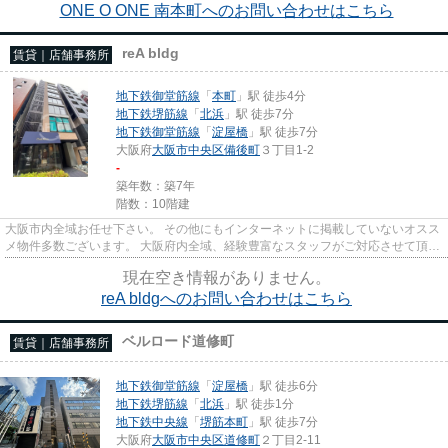
ONE O ONE 南本町へのお問い合わせはこちら
reA bldg
賃貸｜店舗事務所
地下鉄御堂筋線
「
本町
」駅 徒歩4分
地下鉄堺筋線
「
北浜
」駅 徒歩7分
地下鉄御堂筋線
「
淀屋橋
」駅 徒歩7分
大阪府
大阪市中央区
備後町
３丁目1-2
-
築年数：築7年
階数：10階建
大阪市内全域お任せ下さい。 その他にもインターネットに掲載していないオスス
メ物件多数ございます。 大阪府内全域、経験豊富なスタッフがご対応させて頂き
ます。 尚、弊社ではおとり...
現在空き情報がありません。
reA bldgへのお問い合わせはこちら
ベルロード道修町
賃貸｜店舗事務所
地下鉄御堂筋線
「
淀屋橋
」駅 徒歩6分
地下鉄堺筋線
「
北浜
」駅 徒歩1分
地下鉄中央線
「
堺筋本町
」駅 徒歩7分
大阪府
大阪市中央区
道修町
２丁目2-11