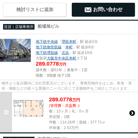
検討リストに追加
お問い合わせ
船場旭ビル
賃貸｜店舗事務所
地下鉄中央線
「
堺筋本町
」駅 徒歩2分
地下鉄御堂筋線
「
本町
」駅 徒歩6分
地下鉄堺筋線
「
北浜
」駅 徒歩10分
大阪府
大阪市中央区
本町
２丁目
289.0778
万円
築年数：築51年 ｜募集中：
1室
階数：8階建 地下1階
物件より徒歩圏内に当社営業店がございます。 事務所物件をはじめ、飲食・美
容・物販などの様々な業種のニーズに応じて店舗物件をご紹介しております。
尚、弊社ではおとり広告は一切...
289.0778
万
円
(管理費・共益費 -)
敷：12ヶ月｜礼：0ヶ月
所在階：1階
坪数：114.26坪｜面積：377.71㎡
坪単価：
2.53
万円