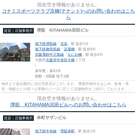
駅近の物件で、徒歩2分で駅に...
現在空き情報がありません。
コナミスポーツクラブ京橋(テナント)へのお問い合わせはこち
ら
堺筋 KITAHAMA宗田ビル
賃貸｜店舗事務所
地下鉄堺筋線
「
北浜
」駅 徒歩1分
地下鉄御堂筋線
「
淀屋橋
」駅 徒歩8分
京阪電鉄中之島線
「
なにわ橋
」駅 徒歩4分
大阪府
大阪市中央区
今橋
１丁目
-
築年数：築41年
階数：8階建 地下1階
物件より徒歩圏内に当社営業店がございます。 事務所物件をはじめ、飲食・美
容・物販などの様々な業種のニーズに応じて店舗物件をご紹介しております。
尚、弊社ではおとり広告は一切...
現在空き情報がありません。
堺筋 KITAHAMA宗田ビルへのお問い合わせはこちら
本町サザンビル
賃貸｜店舗事務所
地下鉄中央線
「
堺筋本町
」駅 徒歩1分