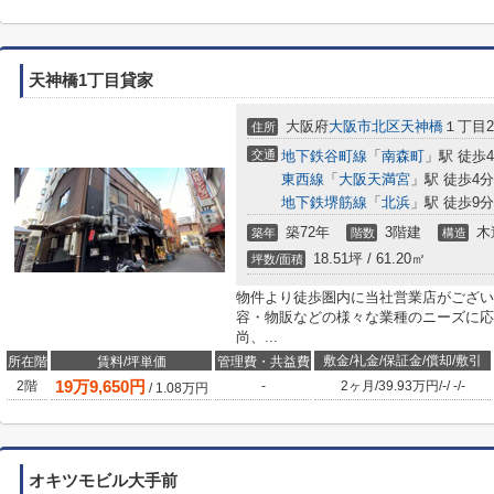
天神橋1丁目貸家
大阪府
大阪市北区
天神橋
１丁目20
住所
交通
地下鉄谷町線
「
南森町
」駅 徒歩
東西線
「
大阪天満宮
」駅 徒歩4分
地下鉄堺筋線
「
北浜
」駅 徒歩9分
築72年
3階建
木
築年
階数
構造
18.51坪 / 61.20㎡
坪数/面積
物件より徒歩圏内に当社営業店がござい
容・物販などの様々な業種のニーズに応
尚、...
敷金/礼金/保証金/償却/敷引
所在階
賃料/坪単価
管理費・共益費
19
万
9,650
円
2階
-
2ヶ月
/
39.93万円
/
-
/
-
/
-
/
1.08
万円
オキツモビル大手前