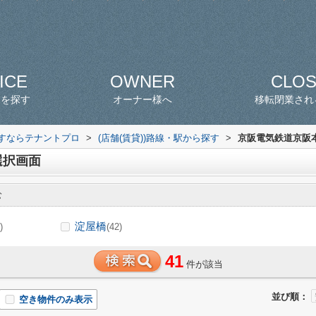
ICE
OWNER
CLO
スを探す
オーナー様へ
移転閉業され
探すならテナントプロ
>
(店舗(賃貸))路線・駅から探す
>
京阪電気鉄道京阪本
選択画面
む
淀屋橋
)
(42)
41
件が該当
並び順：
空き物件のみ表示