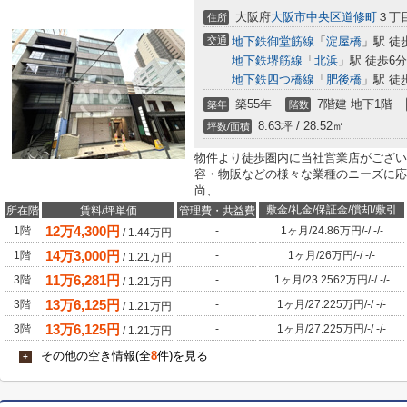
大阪府
大阪市中央区
道修町
３丁目
住所
交通
地下鉄御堂筋線
「
淀屋橋
」駅 徒
地下鉄堺筋線
「
北浜
」駅 徒歩6分
地下鉄四つ橋線
「
肥後橋
」駅 徒
築55年
7階建 地下1階
築年
階数
8.63坪 / 28.52㎡
坪数/面積
物件より徒歩圏内に当社営業店がござい
容・物販などの様々な業種のニーズに応
尚、...
敷金/礼金/保証金/償却/敷引
所在階
賃料/坪単価
管理費・共益費
12
万
4,300
円
1階
-
1ヶ月
/
24.86万円
/
-
/
-
/
-
/
1.44
万円
14
万
3,000
円
1階
-
1ヶ月
/
26万円
/
-
/
-
/
-
/
1.21
万円
11
万
6,281
円
3階
-
1ヶ月
/
23.2562万円
/
-
/
-
/
-
/
1.21
万円
13
万
6,125
円
3階
-
1ヶ月
/
27.225万円
/
-
/
-
/
-
/
1.21
万円
13
万
6,125
円
3階
-
1ヶ月
/
27.225万円
/
-
/
-
/
-
/
1.21
万円
その他の空き情報(全
8
件)を見る
+