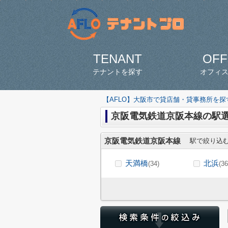
TENANT
OFF
テナントを探す
オフィ
【AFLO】大阪市で貸店舗・貸事務所を
京阪電気鉄道京阪本線の駅
京阪電気鉄道京阪本線
駅で絞り込
天満橋
北浜
(34)
(36