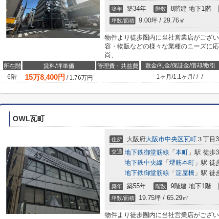
築34年
8階建 地下1階
築年
階数
9.00坪 / 29.76㎡
坪数/面積
物件より徒歩圏内に当社営業店がござい
容・物販などの様々な業種のニーズに応
尚、...
敷金/礼金/保証金/償却/敷引
所在階
賃料/坪単価
管理費・共益費
15
万
8,400
円
6階
-
1ヶ月
/
1.1ヶ月
/
-
/
-
/
-
/
1.76
万円
OWL瓦町
大阪府
大阪市中央区
瓦町
３丁目3-
住所
交通
地下鉄御堂筋線
「
本町
」駅 徒歩
地下鉄中央線
「
堺筋本町
」駅 徒
地下鉄御堂筋線
「
淀屋橋
」駅 徒
築55年
9階建 地下1階
築年
階数
19.75坪 / 65.29㎡
坪数/面積
物件より徒歩圏内に当社営業店がござい