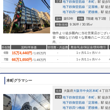
交通
地下鉄御堂筋線
「
本町
」駅 徒歩
地下鉄御堂筋線
「
淀屋橋
」駅 徒
地下鉄四つ橋線
「
肥後橋
」駅 徒
築53年
7階建 地下1階
築年
階数
9.36坪 / 30.95㎡
坪数/面積
物件より徒歩圏内に当社営業店がござい
容・物販などの様々な業種のニーズに応
尚、...
敷金/礼金/保証金/償却/敷引
所在階
賃料/坪単価
管理費・共益費
15
万
4,440
円
6階
-
1ヶ月
/
1.1ヶ月
/
-
/
-
/
-
/
1.65
万円
66
万
1,650
円
7階
-
1ヶ月
/
1.1ヶ月
/
-
/
-
/
-
/
1.49
万円
本町グラマシー
大阪府
大阪市中央区
本町
４丁目7
住所
交通
地下鉄御堂筋線
「
本町
」駅 徒歩
地下鉄御堂筋線
「
淀屋橋
」駅 徒
地下鉄四つ橋線
「
肥後橋
」駅 徒