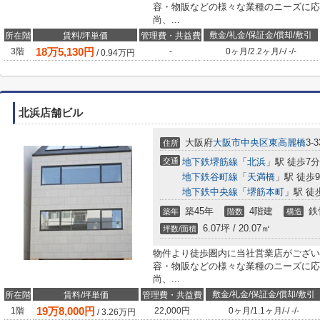
容・物販などの様々な業種のニーズに応
尚、...
敷金/礼金/保証金/償却/敷引
所在階
賃料/坪単価
管理費・共益費
18
万
5,130
円
3階
-
0ヶ月
/
2.2ヶ月
/
-
/
-
/
-
/
0.94
万円
北浜店舗ビル
大阪府
大阪市中央区
東高麗橋
3-3
住所
交通
地下鉄堺筋線
「
北浜
」駅 徒歩7分
地下鉄谷町線
「
天満橋
」駅 徒歩
地下鉄中央線
「
堺筋本町
」駅 徒
築45年
4階建
鉄
築年
階数
構造
6.07坪 / 20.07㎡
坪数/面積
物件より徒歩圏内に当社営業店がござい
容・物販などの様々な業種のニーズに応
尚、...
敷金/礼金/保証金/償却/敷引
所在階
賃料/坪単価
管理費・共益費
19
万
8,000
円
1階
22,000円
0ヶ月
/
1.1ヶ月
/
-
/
-
/
-
/
3.26
万円