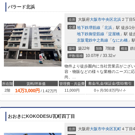
パラード北浜
大阪府
大阪市中央区
北浜
２丁目5-
住所
交通
地下鉄堺筋線
「
北浜
」駅 徒歩1分
地下鉄御堂筋線
「
淀屋橋
」駅 徒
京阪電鉄中之島線
「
なにわ橋
」駅
築22年
7階建
鉄
築年
階数
構造
10.07坪 / 33.32㎡
坪数/面積
物件より徒歩圏内に当社営業店がござい
容・物販などの様々な業種のニーズに応
尚、...
敷金/礼金/保証金/償却/敷引
所在階
賃料/坪単価
管理費・共益費
14
万
3,000
円
2階
11,000円
0ヶ月
/
30.8万円
/
-
/
-
/
-
/
1.42
万円
おおきにKOKODESU瓦町四丁目
大阪府
大阪市中央区
瓦町
４丁目4
住所