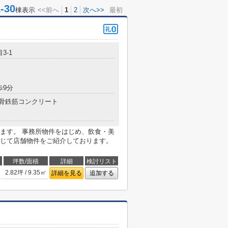
30
棟表示
<<前へ
1
2
次へ>>
最初
3-1
歩9分
骨鉄筋コンクリート
ます。 事務所物件をはじめ、飲食・美
じて店舗物件をご紹介しております。
坪数/面積
詳細
検討リスト
2.82坪 / 9.35㎡
詳細を見る
追加する