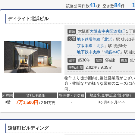
41
84
1-
該当公開件数
棟 空き数
件
ディライト北浜ビル
大阪府
大阪市中央区
道修町
１丁目
住所
交通
地下鉄堺筋線
「
北浜
」駅 徒歩3分
京阪本線
「
北浜
」駅 徒歩5分
地下鉄中央線
「
堺筋本町
」駅 徒
築36年
9階建
鉄
築年
階数
構造
2.82坪 / 9.35㎡
坪数/面積
物件より徒歩圏内に当社営業店がござい
容・物販などの様々な業種のニーズに応
尚、...
敷金/礼金/保証金/償却/敷引
所在階
賃料/坪単価
管理費・共益費
7
万
1,500
円
9階
-
3ヶ月
/
0ヶ月
/
-
/
-
/
-
/
2.54
万円
道修町ビルディング