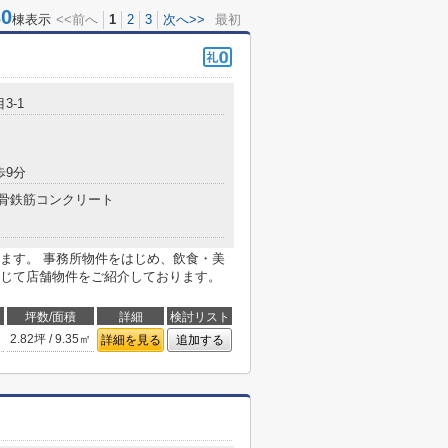
0
棟表示
<<前へ
1
2
3
次へ>>
最初
3-1
歩9分
骨鉄筋コンクリート
ます。 事務所物件をはじめ、飲食・美
じて店舗物件をご紹介しております。
坪数/面積
詳細
検討リスト
2.82坪 / 9.35㎡
詳細を見る
追加する