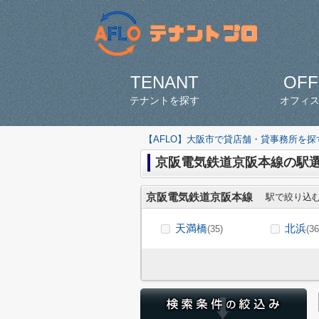
TENANT
OFF
テナントを探す
オフィ
【AFLO】大阪市で貸店舗・貸事務所を
京阪電気鉄道京阪本線の駅
京阪電気鉄道京阪本線
駅で絞り込
天満橋
北浜
(35)
(36