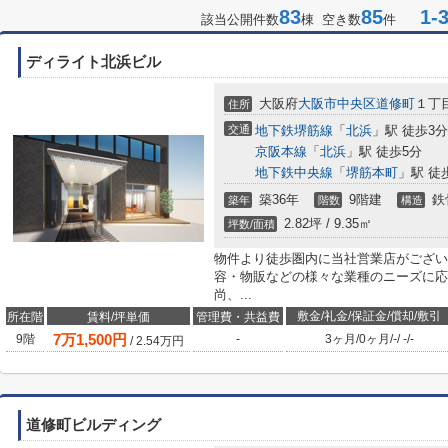
83
85
1-3
該当公開件数
棟 空き数
件
ディライト北浜ビル
大阪府
大阪市中央区
道修町
１丁目
住所
交通
地下鉄堺筋線
「
北浜
」駅 徒歩3分
京阪本線
「
北浜
」駅 徒歩5分
地下鉄中央線
「
堺筋本町
」駅 徒
築36年
9階建
鉄
築年
階数
構造
2.82坪 / 9.35㎡
坪数/面積
物件より徒歩圏内に当社営業店がござい
容・物販などの様々な業種のニーズに応
尚、...
敷金/礼金/保証金/償却/敷引
所在階
賃料/坪単価
管理費・共益費
7
万
1,500
円
9階
-
3ヶ月
/
0ヶ月
/
-
/
-
/
-
/
2.54
万円
道修町ビルディング