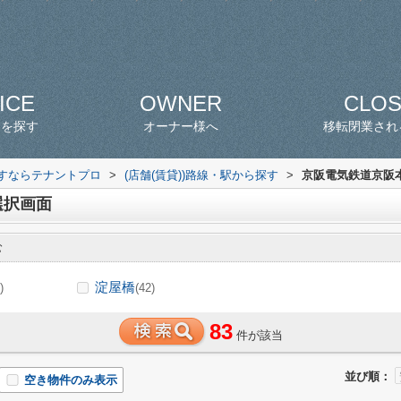
ICE
OWNER
CLO
スを探す
オーナー様へ
移転閉業され
探すならテナントプロ
>
(店舗(賃貸))路線・駅から探す
>
京阪電気鉄道京阪本
選択画面
む
淀屋橋
)
(42)
83
件が該当
並び順：
空き物件のみ表示