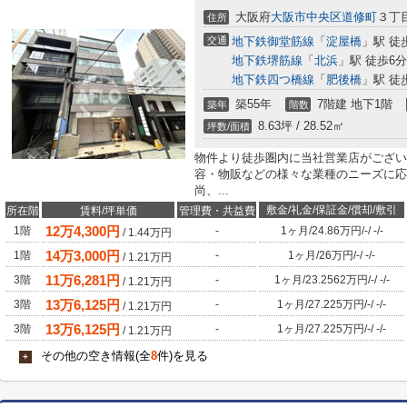
大阪府
大阪市中央区
道修町
３丁目
住所
交通
地下鉄御堂筋線
「
淀屋橋
」駅 徒
地下鉄堺筋線
「
北浜
」駅 徒歩6分
地下鉄四つ橋線
「
肥後橋
」駅 徒
築55年
7階建 地下1階
築年
階数
8.63坪 / 28.52㎡
坪数/面積
物件より徒歩圏内に当社営業店がござい
容・物販などの様々な業種のニーズに応
尚、...
敷金/礼金/保証金/償却/敷引
所在階
賃料/坪単価
管理費・共益費
12
万
4,300
円
1階
-
1ヶ月
/
24.86万円
/
-
/
-
/
-
/
1.44
万円
14
万
3,000
円
1階
-
1ヶ月
/
26万円
/
-
/
-
/
-
/
1.21
万円
11
万
6,281
円
3階
-
1ヶ月
/
23.2562万円
/
-
/
-
/
-
/
1.21
万円
13
万
6,125
円
3階
-
1ヶ月
/
27.225万円
/
-
/
-
/
-
/
1.21
万円
13
万
6,125
円
3階
-
1ヶ月
/
27.225万円
/
-
/
-
/
-
/
1.21
万円
その他の空き情報(全
8
件)を見る
+