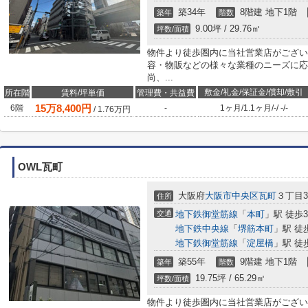
築34年
8階建 地下1階
築年
階数
9.00坪 / 29.76㎡
坪数/面積
物件より徒歩圏内に当社営業店がござい
容・物販などの様々な業種のニーズに応
尚、...
敷金/礼金/保証金/償却/敷引
所在階
賃料/坪単価
管理費・共益費
15
万
8,400
円
6階
-
1ヶ月
/
1.1ヶ月
/
-
/
-
/
-
/
1.76
万円
OWL瓦町
大阪府
大阪市中央区
瓦町
３丁目3-
住所
交通
地下鉄御堂筋線
「
本町
」駅 徒歩
地下鉄中央線
「
堺筋本町
」駅 徒
地下鉄御堂筋線
「
淀屋橋
」駅 徒
築55年
9階建 地下1階
築年
階数
19.75坪 / 65.29㎡
坪数/面積
物件より徒歩圏内に当社営業店がござい