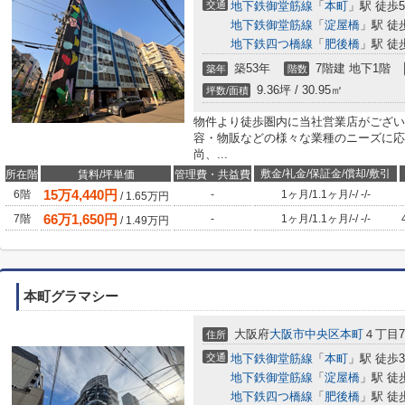
交通
地下鉄御堂筋線
「
本町
」駅 徒歩
地下鉄御堂筋線
「
淀屋橋
」駅 徒
地下鉄四つ橋線
「
肥後橋
」駅 徒
築53年
7階建 地下1階
築年
階数
9.36坪 / 30.95㎡
坪数/面積
物件より徒歩圏内に当社営業店がござい
容・物販などの様々な業種のニーズに応
尚、...
敷金/礼金/保証金/償却/敷引
所在階
賃料/坪単価
管理費・共益費
15
万
4,440
円
6階
-
1ヶ月
/
1.1ヶ月
/
-
/
-
/
-
/
1.65
万円
66
万
1,650
円
7階
-
1ヶ月
/
1.1ヶ月
/
-
/
-
/
-
/
1.49
万円
本町グラマシー
大阪府
大阪市中央区
本町
４丁目7
住所
交通
地下鉄御堂筋線
「
本町
」駅 徒歩
地下鉄御堂筋線
「
淀屋橋
」駅 徒
地下鉄四つ橋線
「
肥後橋
」駅 徒