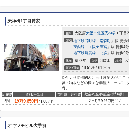
天神橋1丁目貸家
大阪府
大阪市北区
天神橋
１丁目20
住所
交通
地下鉄谷町線
「
南森町
」駅 徒歩
東西線
「
大阪天満宮
」駅 徒歩4分
地下鉄堺筋線
「
北浜
」駅 徒歩9分
築72年
3階建
木
築年
階数
構造
18.51坪 / 61.20㎡
坪数/面積
物件より徒歩圏内に当社営業店がござい
容・物販などの様々な業種のニーズに応
尚、...
敷金/礼金/保証金/償却/敷引
所在階
賃料/坪単価
管理費・共益費
19
万
9,650
円
2階
-
2ヶ月
/
39.93万円
/
-
/
-
/
-
/
1.08
万円
オキツモビル大手前