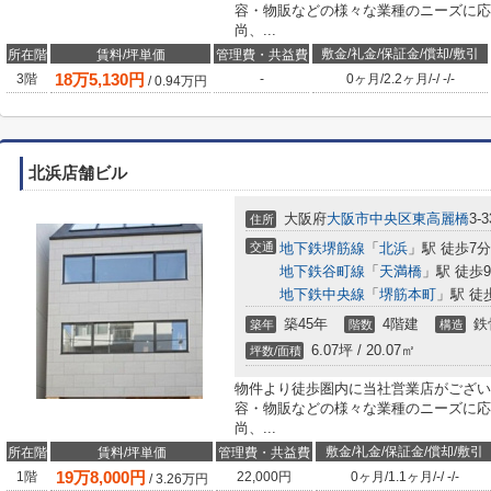
容・物販などの様々な業種のニーズに応
尚、...
敷金/礼金/保証金/償却/敷引
所在階
賃料/坪単価
管理費・共益費
18
万
5,130
円
3階
-
0ヶ月
/
2.2ヶ月
/
-
/
-
/
-
/
0.94
万円
北浜店舗ビル
大阪府
大阪市中央区
東高麗橋
3-3
住所
交通
地下鉄堺筋線
「
北浜
」駅 徒歩7分
地下鉄谷町線
「
天満橋
」駅 徒歩
地下鉄中央線
「
堺筋本町
」駅 徒
築45年
4階建
鉄
築年
階数
構造
6.07坪 / 20.07㎡
坪数/面積
物件より徒歩圏内に当社営業店がござい
容・物販などの様々な業種のニーズに応
尚、...
敷金/礼金/保証金/償却/敷引
所在階
賃料/坪単価
管理費・共益費
19
万
8,000
円
1階
22,000円
0ヶ月
/
1.1ヶ月
/
-
/
-
/
-
/
3.26
万円