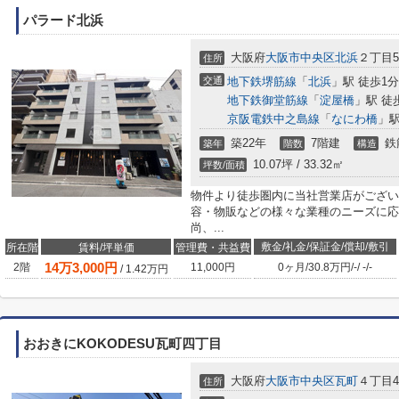
パラード北浜
大阪府
大阪市中央区
北浜
２丁目5-
住所
交通
地下鉄堺筋線
「
北浜
」駅 徒歩1分
地下鉄御堂筋線
「
淀屋橋
」駅 徒
京阪電鉄中之島線
「
なにわ橋
」駅
築22年
7階建
鉄
築年
階数
構造
10.07坪 / 33.32㎡
坪数/面積
物件より徒歩圏内に当社営業店がござい
容・物販などの様々な業種のニーズに応
尚、...
敷金/礼金/保証金/償却/敷引
所在階
賃料/坪単価
管理費・共益費
14
万
3,000
円
2階
11,000円
0ヶ月
/
30.8万円
/
-
/
-
/
-
/
1.42
万円
おおきにKOKODESU瓦町四丁目
大阪府
大阪市中央区
瓦町
４丁目4
住所