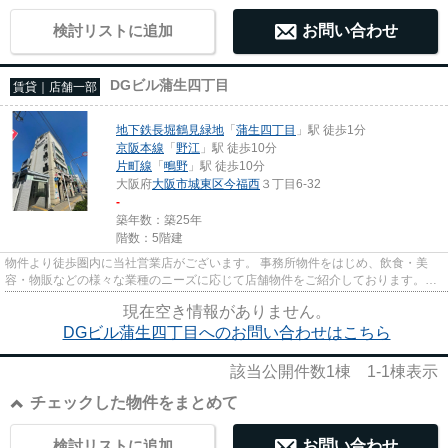
検討リストに追加
お問い合わせ
DGビル蒲生四丁目
賃貸｜店舗一部
地下鉄長堀鶴見緑地
「
蒲生四丁目
」駅 徒歩1分
京阪本線
「
野江
」駅 徒歩10分
片町線
「
鴫野
」駅 徒歩10分
大阪府
大阪市城東区
今福西
３丁目6-32
-
築年数：築25年
階数：5階建
物件より徒歩圏内に当社営業店がございます。 事務所物件をはじめ、飲食・美
容・物販などの様々な業種のニーズに応じて店舗物件をご紹介しております。
尚、弊社ではおとり広告は一切...
現在空き情報がありません。
DGビル蒲生四丁目へのお問い合わせはこちら
該当公開件数
1
棟
1-1
棟表示
チェックした物件をまとめて
検討リストに追加
お問い合わせ