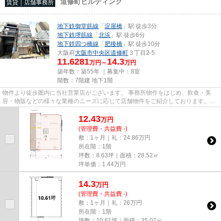
道修町ビルディング
賃貸｜店舗事務所
地下鉄御堂筋線
「
淀屋橋
」駅 徒歩3分
地下鉄堺筋線
「
北浜
」駅 徒歩6分
地下鉄四つ橋線
「
肥後橋
」駅 徒歩10分
大阪府
大阪市中央区
道修町
３丁目2-5
11.6281
14.3
万円～
万円
築年数：築55年 ｜募集中：
8室
階数：7階建 地下1階
物件より徒歩圏内に当社営業店がございます。 事務所物件をはじめ、飲食・美
容・物販などの様々な業種のニーズに応じて店舗物件をご紹介しております。
尚、弊社ではおとり広告は一切...
12.43
万
円
(管理費・共益費 -)
敷：1ヶ月｜礼：24.86万円
所在階：1階
坪数：8.63坪｜面積：28.52㎡
坪単価：
1.44
万円
14.3
万
円
(管理費・共益費 -)
敷：1ヶ月｜礼：26万円
所在階：1階
坪数：10.61坪｜面積：35.07㎡