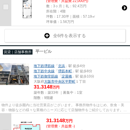
(管理費・共益費 22,000円)
敷：3ヶ月｜礼：92.4万円
所在階：4階
坪数：17.30坪｜面積：57.19㎡
坪単価：
1.56
万円
全6件を表示する
平一ビル
賃貸｜店舗事務所
地下鉄堺筋線
「
北浜
」駅 徒歩4分
地下鉄中央線
「
堺筋本町
」駅 徒歩8分
地下鉄御堂筋線
「
淀屋橋
」駅 徒歩10分
大阪府
大阪市中央区
平野町
１丁目
31.3148
万円
築年数：築33年 ｜募集中：
1室
階数：9階建
物件より徒歩圏内に当社営業店がございます。 事務所物件をはじめ、飲食・美
容・物販などの様々な業種のニーズに応じて店舗物件をご紹介しております。
尚、弊社ではおとり広告は一切...
31.3148
万
円
(管理費・共益費 -)