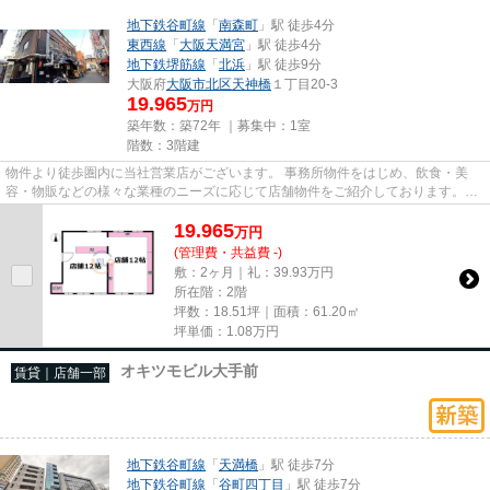
地下鉄谷町線
「
南森町
」駅 徒歩4分
東西線
「
大阪天満宮
」駅 徒歩4分
地下鉄堺筋線
「
北浜
」駅 徒歩9分
大阪府
大阪市北区
天神橋
１丁目20-3
19.965
万円
築年数：築72年 ｜募集中：
1室
階数：3階建
物件より徒歩圏内に当社営業店がございます。 事務所物件をはじめ、飲食・美
容・物販などの様々な業種のニーズに応じて店舗物件をご紹介しております。
尚、弊社ではおとり広告は一切...
19.965
万
円
(管理費・共益費 -)
敷：2ヶ月｜礼：39.93万円
所在階：2階
坪数：18.51坪｜面積：61.20㎡
坪単価：
1.08
万円
オキツモビル大手前
賃貸｜店舗一部
地下鉄谷町線
「
天満橋
」駅 徒歩7分
地下鉄谷町線
「
谷町四丁目
」駅 徒歩7分