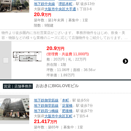
地下鉄中央線
「
堺筋本町
」駅 徒歩13分
大阪府
大阪市中央区
大手通
１丁目3-6
20.9
万円
築年数：築1年未満 ｜募集中：
1室
階数：9階建
物件より徒歩圏内に当社営業店がございます。 事務所物件をはじめ、飲食・美
容・物販などの様々な業種のニーズに応じて店舗物件をご紹介しております。
尚、弊社ではおとり広告は一切...
20.9
万
円
(管理費・共益費 11,000円)
敷：20万円｜礼：22万円
所在階：1階
坪数：11.06坪｜面積：36.56㎡
坪単価：
1.89
万円
おおきにBIGLOVEビル
賃貸｜店舗事務所
地下鉄御堂筋線
「
本町
」駅 徒歩5分
地下鉄御堂筋線
「
淀屋橋
」駅 徒歩7分
地下鉄四つ橋線
「
肥後橋
」駅 徒歩7分
大阪府
大阪市中央区
瓦町
４丁目5-4
21.417
万円
築年数：築65年 ｜募集中：
1室