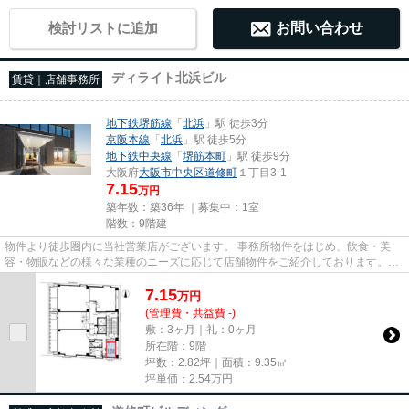
検討リストに追加
お問い合わせ
ディライト北浜ビル
賃貸｜店舗事務所
地下鉄堺筋線
「
北浜
」駅 徒歩3分
京阪本線
「
北浜
」駅 徒歩5分
地下鉄中央線
「
堺筋本町
」駅 徒歩9分
大阪府
大阪市中央区
道修町
１丁目3-1
7.15
万円
築年数：築36年 ｜募集中：
1室
階数：9階建
物件より徒歩圏内に当社営業店がございます。 事務所物件をはじめ、飲食・美
容・物販などの様々な業種のニーズに応じて店舗物件をご紹介しております。
尚、弊社ではおとり広告は一切...
7.15
万
円
(管理費・共益費 -)
敷：3ヶ月｜礼：0ヶ月
所在階：9階
坪数：2.82坪｜面積：9.35㎡
坪単価：
2.54
万円