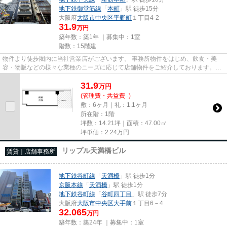
地下鉄御堂筋線
「
本町
」駅 徒歩15分
大阪府
大阪市中央区
平野町
１丁目4-2
31.9
万円
築年数：築1年 ｜募集中：
1室
階数：15階建
物件より徒歩圏内に当社営業店がございます。 事務所物件をはじめ、飲食・美
容・物販などの様々な業種のニーズに応じて店舗物件をご紹介しております。
尚、弊社ではおとり広告は一切...
31.9
万
円
(管理費・共益費 -)
敷：6ヶ月｜礼：1.1ヶ月
所在階：1階
坪数：14.21坪｜面積：47.00㎡
坪単価：
2.24
万円
リップル天満橋ビル
賃貸｜店舗事務所
地下鉄谷町線
「
天満橋
」駅 徒歩1分
京阪本線
「
天満橋
」駅 徒歩1分
地下鉄谷町線
「
谷町四丁目
」駅 徒歩7分
大阪府
大阪市中央区
大手前
１丁目6－4
32.065
万円
築年数：築24年 ｜募集中：
1室