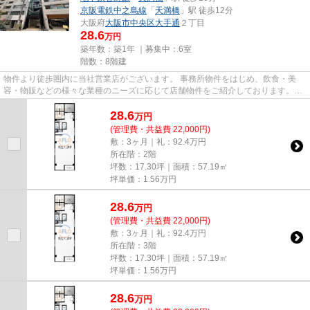
京阪電鉄中之島線
「
天満橋
」駅 徒歩12分
大阪府
大阪市中央区
大手通
２丁目
28.6
万円
築年数：築1年 ｜募集中：
6室
階数：8階建
物件より徒歩圏内に当社営業店がございます。 事務所物件をはじめ、飲食・美
容・物販などの様々な業種のニーズに応じて店舗物件をご紹介しております。
尚、弊社ではおとり広告は一切...
28.6
万
円
(管理費・共益費 22,000円)
敷：3ヶ月｜礼：92.4万円
所在階：2階
坪数：17.30坪｜面積：57.19㎡
坪単価：
1.56
万円
28.6
万
円
(管理費・共益費 22,000円)
敷：3ヶ月｜礼：92.4万円
所在階：3階
坪数：17.30坪｜面積：57.19㎡
坪単価：
1.56
万円
28.6
万
円