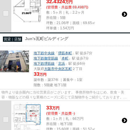
32.4324
万
円
(管理費・共益費 69,498円)
敷：5ヶ月｜礼：2.2ヶ月
所在階：5階
坪数：21.06坪｜面積：69.65㎡
坪単価：
1.54
万円
Jun's瓦町ビルディング
賃貸｜店舗
地下鉄中央線
「
堺筋本町
」駅 徒歩7分
地下鉄御堂筋線
「
本町
」駅 徒歩7分
地下鉄堺筋線
「
北浜
」駅 徒歩6分
大阪府
大阪市中央区
瓦町
２丁目
33
万円
築年数：築37年 ｜募集中：
1室
階数：5階建 地下1階
物件より徒歩圏内に当社営業店がございます。 事務所物件をはじめ、飲食・美
容・物販などの様々な業種のニーズに応じて店舗物件をご紹介しております。
尚、弊社ではおとり広告は一切...
33
万
円
(管理費・共益費 -)
敷：1ヶ月｜礼：66万円
所在階：地下1階
坪数：15.60坪｜面積：51.57㎡