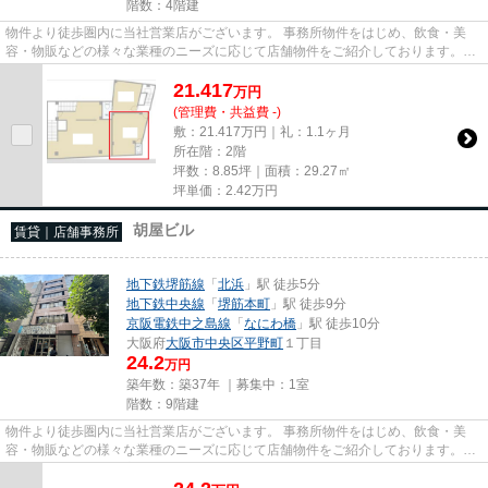
階数：4階建
物件より徒歩圏内に当社営業店がございます。 事務所物件をはじめ、飲食・美
容・物販などの様々な業種のニーズに応じて店舗物件をご紹介しております。
尚、弊社ではおとり広告は一切...
21.417
万
円
(管理費・共益費 -)
敷：21.417万円｜礼：1.1ヶ月
所在階：2階
坪数：8.85坪｜面積：29.27㎡
坪単価：
2.42
万円
胡屋ビル
賃貸｜店舗事務所
地下鉄堺筋線
「
北浜
」駅 徒歩5分
地下鉄中央線
「
堺筋本町
」駅 徒歩9分
京阪電鉄中之島線
「
なにわ橋
」駅 徒歩10分
大阪府
大阪市中央区
平野町
１丁目
24.2
万円
築年数：築37年 ｜募集中：
1室
階数：9階建
物件より徒歩圏内に当社営業店がございます。 事務所物件をはじめ、飲食・美
容・物販などの様々な業種のニーズに応じて店舗物件をご紹介しております。
尚、弊社ではおとり広告は一切...