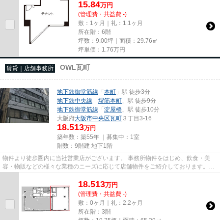
15.84
万
円
(管理費・共益費 -)
敷：1ヶ月｜礼：1.1ヶ月
所在階：6階
坪数：9.00坪｜面積：29.76㎡
坪単価：
1.76
万円
OWL瓦町
賃貸｜店舗事務所
地下鉄御堂筋線
「
本町
」駅 徒歩3分
地下鉄中央線
「
堺筋本町
」駅 徒歩9分
地下鉄御堂筋線
「
淀屋橋
」駅 徒歩10分
大阪府
大阪市中央区
瓦町
３丁目3-16
18.513
万円
築年数：築55年 ｜募集中：
1室
階数：9階建 地下1階
物件より徒歩圏内に当社営業店がございます。 事務所物件をはじめ、飲食・美
容・物販などの様々な業種のニーズに応じて店舗物件をご紹介しております。
尚、弊社ではおとり広告は一切...
18.513
万
円
(管理費・共益費 -)
敷：0ヶ月｜礼：2.2ヶ月
所在階：3階