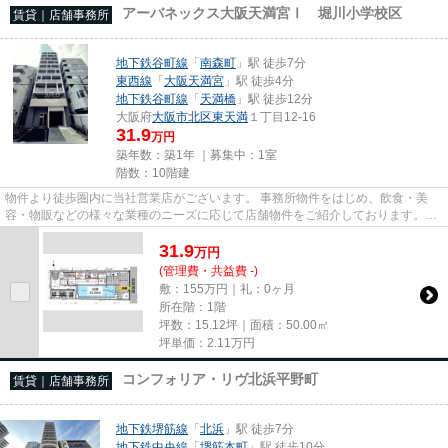
アーバネックス大阪天満宮Ⅰ 堀川小学校区
賃貸｜店舗事務所
地下鉄谷町線
「
南森町
」駅 徒歩7分
東西線
「
大阪天満宮
」駅 徒歩4分
地下鉄谷町線
「
天満橋
」駅 徒歩12分
大阪府
大阪市北区
東天満
１丁目12-16
31.9
万円
築年数：築1年 ｜募集中：
1室
階数：10階建
物件より徒歩圏内に当社営業店がございます。 事務所物件をはじめ、飲食・美
容・物販などの様々な業種のニーズに応じて店舗物件をご紹介しております。
尚、弊社ではおとり広告は一切...
31.9
万
円
(管理費・共益費 -)
敷：155万円｜礼：0ヶ月
所在階：1階
坪数：15.12坪｜面積：50.00㎡
坪単価：
2.11
万円
コンフォリア・リヴ北浜平野町
賃貸｜店舗事務所
地下鉄堺筋線
「
北浜
」駅 徒歩7分
地下鉄中央線
「
堺筋本町
」駅 徒歩10分