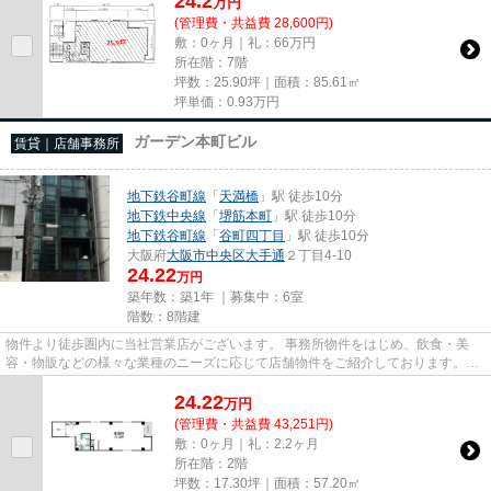
24.2
万
円
(管理費・共益費 28,600円)
敷：0ヶ月｜礼：66万円
所在階：7階
坪数：25.90坪｜面積：85.61㎡
坪単価：
0.93
万円
ガーデン本町ビル
賃貸｜店舗事務所
地下鉄谷町線
「
天満橋
」駅 徒歩10分
地下鉄中央線
「
堺筋本町
」駅 徒歩10分
地下鉄谷町線
「
谷町四丁目
」駅 徒歩10分
大阪府
大阪市中央区
大手通
２丁目4-10
24.22
万円
築年数：築1年 ｜募集中：
6室
階数：8階建
物件より徒歩圏内に当社営業店がございます。 事務所物件をはじめ、飲食・美
容・物販などの様々な業種のニーズに応じて店舗物件をご紹介しております。
尚、弊社ではおとり広告は一切...
24.22
万
円
(管理費・共益費 43,251円)
敷：0ヶ月｜礼：2.2ヶ月
所在階：2階
坪数：17.30坪｜面積：57.20㎡