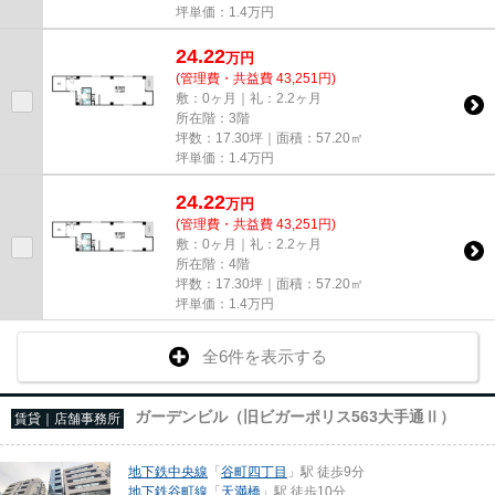
坪単価：
1.4
万円
24.22
万
円
(管理費・共益費 43,251円)
敷：0ヶ月｜礼：2.2ヶ月
所在階：3階
坪数：17.30坪｜面積：57.20㎡
坪単価：
1.4
万円
24.22
万
円
(管理費・共益費 43,251円)
敷：0ヶ月｜礼：2.2ヶ月
所在階：4階
坪数：17.30坪｜面積：57.20㎡
坪単価：
1.4
万円
全6件を表示する
ガーデンビル（旧ビガーポリス563大手通Ⅱ）
賃貸｜店舗事務所
地下鉄中央線
「
谷町四丁目
」駅 徒歩9分
地下鉄谷町線
「
天満橋
」駅 徒歩10分