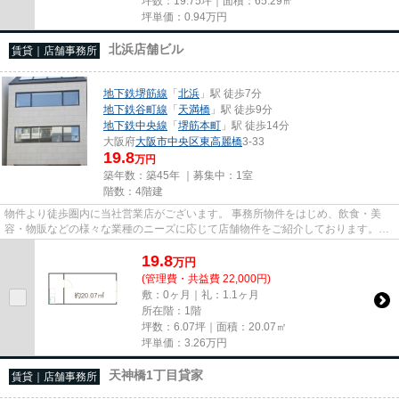
坪数：19.75坪｜面積：65.29㎡
坪単価：
0.94
万円
北浜店舗ビル
賃貸｜店舗事務所
地下鉄堺筋線
「
北浜
」駅 徒歩7分
地下鉄谷町線
「
天満橋
」駅 徒歩9分
地下鉄中央線
「
堺筋本町
」駅 徒歩14分
大阪府
大阪市中央区
東高麗橋
3-33
19.8
万円
築年数：築45年 ｜募集中：
1室
階数：4階建
物件より徒歩圏内に当社営業店がございます。 事務所物件をはじめ、飲食・美
容・物販などの様々な業種のニーズに応じて店舗物件をご紹介しております。
尚、弊社ではおとり広告は一切...
19.8
万
円
(管理費・共益費 22,000円)
敷：0ヶ月｜礼：1.1ヶ月
所在階：1階
坪数：6.07坪｜面積：20.07㎡
坪単価：
3.26
万円
天神橋1丁目貸家
賃貸｜店舗事務所