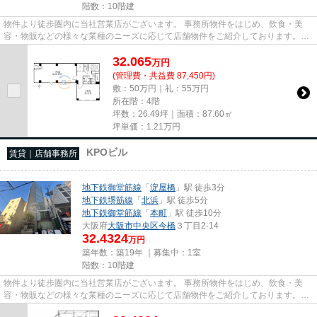
階数：10階建
物件より徒歩圏内に当社営業店がございます。 事務所物件をはじめ、飲食・美
容・物販などの様々な業種のニーズに応じて店舗物件をご紹介しております。
尚、弊社ではおとり広告は一切...
32.065
万
円
(管理費・共益費 87,450円)
敷：50万円｜礼：55万円
所在階：4階
坪数：26.49坪｜面積：87.60㎡
坪単価：
1.21
万円
KPOビル
賃貸｜店舗事務所
地下鉄御堂筋線
「
淀屋橋
」駅 徒歩3分
地下鉄堺筋線
「
北浜
」駅 徒歩5分
地下鉄御堂筋線
「
本町
」駅 徒歩10分
大阪府
大阪市中央区
今橋
３丁目2-14
32.4324
万円
築年数：築19年 ｜募集中：
1室
階数：10階建
物件より徒歩圏内に当社営業店がございます。 事務所物件をはじめ、飲食・美
容・物販などの様々な業種のニーズに応じて店舗物件をご紹介しております。
尚、弊社ではおとり広告は一切...