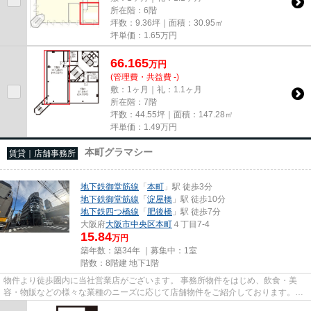
所在階：6階
坪数：9.36坪｜面積：30.95㎡
坪単価：
1.65
万円
66.165
万
円
(管理費・共益費 -)
敷：1ヶ月｜礼：1.1ヶ月
所在階：7階
坪数：44.55坪｜面積：147.28㎡
坪単価：
1.49
万円
本町グラマシー
賃貸｜店舗事務所
地下鉄御堂筋線
「
本町
」駅 徒歩3分
地下鉄御堂筋線
「
淀屋橋
」駅 徒歩10分
地下鉄四つ橋線
「
肥後橋
」駅 徒歩7分
大阪府
大阪市中央区
本町
４丁目7-4
15.84
万円
築年数：築34年 ｜募集中：
1室
階数：8階建 地下1階
物件より徒歩圏内に当社営業店がございます。 事務所物件をはじめ、飲食・美
容・物販などの様々な業種のニーズに応じて店舗物件をご紹介しております。
尚、弊社ではおとり広告は一切...