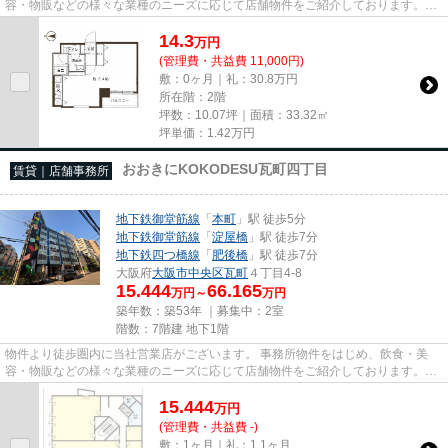
容・物販などの様々な業種のニーズに応じて店舗物件をご紹介しております。
尚、弊社ではおとり広告は一切...
14.3
万
円
(管理費・共益費 11,000円)
敷：0ヶ月｜礼：30.8万円
所在階：2階
坪数：10.07坪｜面積：33.32㎡
坪単価：
1.42
万円
おおきにKOKODESU瓦町四丁目
賃貸｜店舗事務所
地下鉄御堂筋線
「
本町
」駅 徒歩5分
地下鉄御堂筋線
「
淀屋橋
」駅 徒歩7分
地下鉄四つ橋線
「
肥後橋
」駅 徒歩7分
大阪府
大阪市中央区
瓦町
４丁目4-8
15.444
66.165
万円～
万円
築年数：築53年 ｜募集中：
2室
階数：7階建 地下1階
物件より徒歩圏内に当社営業店がございます。 事務所物件をはじめ、飲食・美
容・物販などの様々な業種のニーズに応じて店舗物件をご紹介しております。
尚、弊社ではおとり広告は一切...
15.444
万
円
(管理費・共益費 -)
敷：1ヶ月｜礼：1.1ヶ月