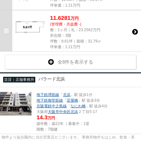
坪単価：
1.21
万円
11.6281
万
円
(管理費・共益費 -)
敷：1ヶ月｜礼：23.2562万円
所在階：3階
坪数：9.61坪｜面積：31.79㎡
坪単価：
1.21
万円
全8件を表示する
パラード北浜
賃貸｜店舗事務所
地下鉄堺筋線
「
北浜
」駅 徒歩1分
地下鉄御堂筋線
「
淀屋橋
」駅 徒歩3分
京阪電鉄中之島線
「
なにわ橋
」駅 徒歩4分
大阪府
大阪市中央区
北浜
２丁目5-17
14.3
万円
築年数：築22年 ｜募集中：
1室
階数：7階建
物件より徒歩圏内に当社営業店がございます。 事務所物件をはじめ、飲食・美