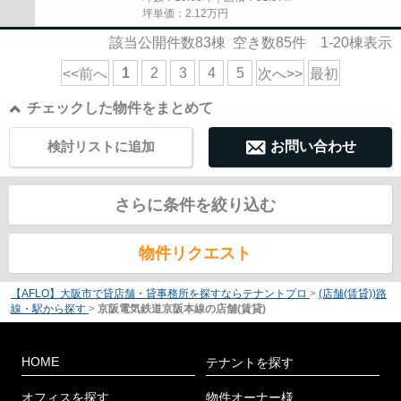
坪単価：
2.12
万円
該当公開件数
83
棟 空き数
85
件
1-20
棟表示
1
2
3
4
5
<<前へ
次へ>>
最初
チェックした物件をまとめて
検討リストに追加
お問い合わせ
さらに条件を絞り込む
物件リクエスト
【AFLO】大阪市で貸店舗・貸事務所を探すならテナントプロ
>
(店舗(賃貸))路
線・駅から探す
>
京阪電気鉄道京阪本線の店舗(賃貸)
HOME
テナントを探す
オフィスを探す
物件オーナー様