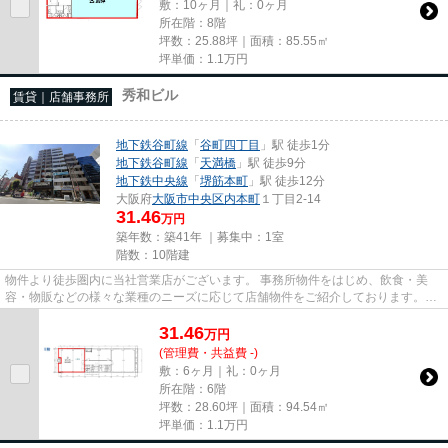
敷：10ヶ月｜礼：0ヶ月
所在階：8階
坪数：25.88坪｜面積：85.55㎡
坪単価：
1.1
万円
秀和ビル
賃貸｜店舗事務所
地下鉄谷町線
「
谷町四丁目
」駅 徒歩1分
地下鉄谷町線
「
天満橋
」駅 徒歩9分
地下鉄中央線
「
堺筋本町
」駅 徒歩12分
大阪府
大阪市中央区
内本町
１丁目2-14
31.46
万円
築年数：築41年 ｜募集中：
1室
階数：10階建
物件より徒歩圏内に当社営業店がございます。 事務所物件をはじめ、飲食・美
容・物販などの様々な業種のニーズに応じて店舗物件をご紹介しております。
尚、弊社ではおとり広告は一切...
31.46
万
円
(管理費・共益費 -)
敷：6ヶ月｜礼：0ヶ月
所在階：6階
坪数：28.60坪｜面積：94.54㎡
坪単価：
1.1
万円