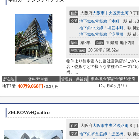
本町ガーデンシティテラス
大阪府
大阪市中央区
安土町
３丁目
住所
交通
地下鉄御堂筋線
「
本町
」駅 徒歩
地下鉄中央線
「
堺筋本町
」駅 徒
地下鉄御堂筋線
「
淀屋橋
」駅 徒
築3年
19階建 地下2階
築年
階数
20.66坪 / 68.32㎡
坪数/面積
物件より徒歩圏内に当社営業店がござい
容・物販などの様々な業種のニーズに応
尚、...
敷金/礼金/保証金/償却/敷引
所在階
賃料/坪単価
管理費・共益費
40
万
9,068
円
地下1階
-
12ヶ月
/
0ヶ月
/
-
/
-
/
-
/
3.3
万円
ZELKOVA+Quattro
大阪府
大阪市中央区
淡路町
３丁目
住所
交通
地下鉄御堂筋線
「
淀屋橋
」駅 徒