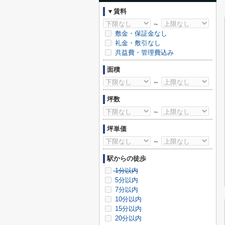
▼賃料
～
敷金・保証金なし
礼金・敷引なし
共益費・管理費込み
面積
～
坪数
～
坪単価
～
駅からの徒歩
1分以内
5分以内
7分以内
10分以内
15分以内
20分以内