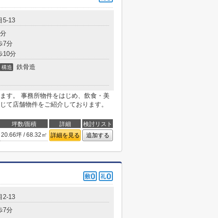
5-13
3分
歩7分
歩10分
鉄骨造
構造
ます。 事務所物件をはじめ、飲食・美
じて店舗物件をご紹介しております。
坪数/面積
詳細
検討リスト
20.66坪 / 68.32㎡
詳細を見る
追加する
2-13
歩7分