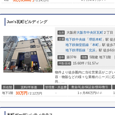
/
2.24
万円
Jun's瓦町ビルディング
大阪府
大阪市中央区
瓦町
２丁目
住所
交通
地下鉄中央線
「
堺筋本町
」駅 徒
地下鉄御堂筋線
「
本町
」駅 徒歩
地下鉄堺筋線
「
北浜
」駅 徒歩6分
築37年
5階建 地下1階
築年
階数
15.60坪 / 51.57㎡
坪数/面積
物件より徒歩圏内に当社営業店がござい
容・物販などの様々な業種のニーズに応
尚、...
敷金/礼金/保証金/償却/敷引
所在階
賃料/坪単価
管理費・共益費
33
万円
地下1階
-
1ヶ月
/
66万円
/
-
/
-
/
-
1
/
2.12
万円