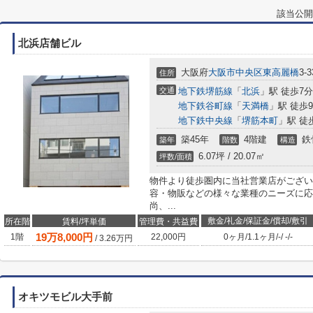
該当公開
北浜店舗ビル
大阪府
大阪市中央区
東高麗橋
3-3
住所
交通
地下鉄堺筋線
「
北浜
」駅 徒歩7分
地下鉄谷町線
「
天満橋
」駅 徒歩
地下鉄中央線
「
堺筋本町
」駅 徒
築45年
4階建
鉄
築年
階数
構造
6.07坪 / 20.07㎡
坪数/面積
物件より徒歩圏内に当社営業店がござい
容・物販などの様々な業種のニーズに応
尚、...
敷金/礼金/保証金/償却/敷引
所在階
賃料/坪単価
管理費・共益費
19
万
8,000
円
1階
22,000円
0ヶ月
/
1.1ヶ月
/
-
/
-
/
-
/
3.26
万円
オキツモビル大手前