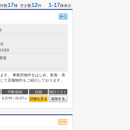
17
12
1-17
件数
棟 空き数
件
棟表示
3
9分
歩14分
骨造
ます。 事務所物件をはじめ、飲食・美
じて店舗物件をご紹介しております。
坪数/面積
詳細
検討リスト
6.07坪 / 20.07㎡
詳細を見る
追加する