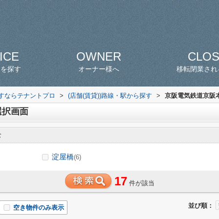
ICE
OWNER
CLO
スを探す
オーナー様へ
移転閉業され
探すならテナントプロ
>
(店舗(賃貸))路線・駅から探す
>
京阪電気鉄道京阪本
選択画面
む
淀屋橋
(6)
17
件が該当
並び順：
空き物件のみ表示