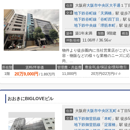
大阪府
大阪市中央区
大手通
１丁目
住所
交通
地下鉄谷町線
「
天満橋
」駅 徒歩
地下鉄谷町線
「
谷町四丁目
」駅 
地下鉄中央線
「
堺筋本町
」駅 徒
築1年未満
9階建
築年
階数
構造
11.06坪 / 36.56㎡
坪数/面積
物件より徒歩圏内に当社営業店がござい
容・物販などの様々な業種のニーズに応
尚、...
敷金/礼金/保証金/償却/敷引
所在階
賃料/坪単価
管理費・共益費
20
万
9,000
円
1階
11,000円
20万円
/
22万円
/
-
/
-
/
-
/
1.89
万円
おおきにBIGLOVEビル
大阪府
大阪市中央区
瓦町
４丁目5
住所
交通
地下鉄御堂筋線
「
本町
」駅 徒歩
地下鉄御堂筋線
「
淀屋橋
」駅 徒