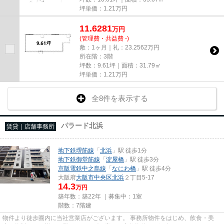
坪単価：
1.21
万円
11.6281
万
円
(管理費・共益費 -)
敷：1ヶ月｜礼：23.2562万円
所在階：3階
坪数：9.61坪｜面積：31.79㎡
坪単価：
1.21
万円
全8件を表示する
パラード北浜
賃貸｜店舗事務所
地下鉄堺筋線
「
北浜
」駅 徒歩1分
地下鉄御堂筋線
「
淀屋橋
」駅 徒歩3分
京阪電鉄中之島線
「
なにわ橋
」駅 徒歩4分
大阪府
大阪市中央区
北浜
２丁目5-17
14.3
万円
築年数：築22年 ｜募集中：
1室
階数：7階建
物件より徒歩圏内に当社営業店がございます。 事務所物件をはじめ、飲食・美