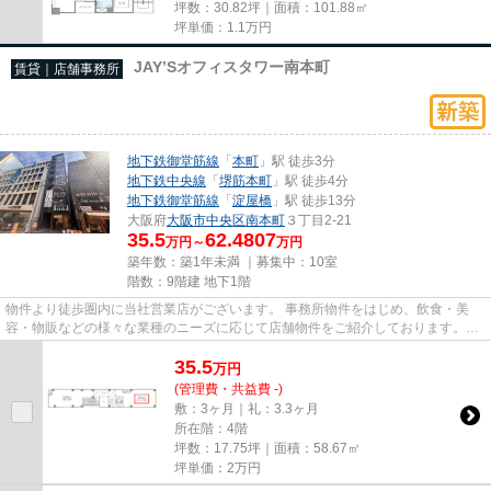
坪数：30.82坪｜面積：101.88㎡
坪単価：
1.1
万円
JAY’Sオフィスタワー南本町
賃貸｜店舗事務所
地下鉄御堂筋線
「
本町
」駅 徒歩3分
地下鉄中央線
「
堺筋本町
」駅 徒歩4分
地下鉄御堂筋線
「
淀屋橋
」駅 徒歩13分
大阪府
大阪市中央区
南本町
３丁目2-21
35.5
62.4807
万円～
万円
築年数：築1年未満 ｜募集中：
10室
階数：9階建 地下1階
物件より徒歩圏内に当社営業店がございます。 事務所物件をはじめ、飲食・美
容・物販などの様々な業種のニーズに応じて店舗物件をご紹介しております。
尚、弊社ではおとり広告は一切...
35.5
万
円
(管理費・共益費 -)
敷：3ヶ月｜礼：3.3ヶ月
所在階：4階
坪数：17.75坪｜面積：58.67㎡
坪単価：
2
万円