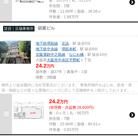
敷：20万円｜礼：22万円
所在階：1階
坪数：11.06坪｜面積：36.56㎡
坪単価：
1.89
万円
胡屋ビル
賃貸｜店舗事務所
地下鉄堺筋線
「
北浜
」駅 徒歩5分
地下鉄中央線
「
堺筋本町
」駅 徒歩9分
京阪電鉄中之島線
「
なにわ橋
」駅 徒歩10分
大阪府
大阪市中央区
平野町
１丁目
24.2
万円
築年数：築37年 ｜募集中：
1室
階数：9階建
物件より徒歩圏内に当社営業店がございます。 事務所物件をはじめ、飲食・美
容・物販などの様々な業種のニーズに応じて店舗物件をご紹介しております。
尚、弊社ではおとり広告は一切...
24.2
万
円
(管理費・共益費 28,600円)
敷：0ヶ月｜礼：66万円
所在階：7階
坪数：25.90坪｜面積：85.61㎡
坪単価：
0.93
万円