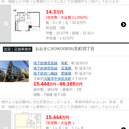
容・物販などの様々な業種のニーズに応じて店舗物件をご紹介しております。
尚、弊社ではおとり広告は一切...
14.3
万
円
(管理費・共益費 11,000円)
敷：0ヶ月｜礼：30.8万円
所在階：2階
坪数：10.07坪｜面積：33.32㎡
坪単価：
1.42
万円
おおきにKOKODESU瓦町四丁目
賃貸｜店舗事務所
地下鉄御堂筋線
「
本町
」駅 徒歩5分
地下鉄御堂筋線
「
淀屋橋
」駅 徒歩7分
地下鉄四つ橋線
「
肥後橋
」駅 徒歩7分
大阪府
大阪市中央区
瓦町
４丁目4-8
15.444
66.165
万円～
万円
築年数：築53年 ｜募集中：
2室
階数：7階建 地下1階
物件より徒歩圏内に当社営業店がございます。 事務所物件をはじめ、飲食・美
容・物販などの様々な業種のニーズに応じて店舗物件をご紹介しております。
尚、弊社ではおとり広告は一切...
15.444
万
円
(管理費・共益費 -)
敷：1ヶ月｜礼：1.1ヶ月