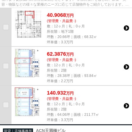
容・物販などの様々な業種のニーズに応じて店舗物件をご紹介しております。
尚、弊社ではおとり広告は一切...
40.9068
万
円
(管理費・共益費 -)
敷：12ヶ月｜礼：0ヶ月
所在階：地下1階
坪数：20.66坪｜面積：68.32㎡
坪単価：
3.3
万円
62.3876
万
円
(管理費・共益費 -)
敷：12ヶ月｜礼：0ヶ月
所在階：2階
坪数：28.38坪｜面積：93.84㎡
坪単価：
2.2
万円
140.932
万
円
(管理費・共益費 -)
敷：12ヶ月｜礼：0ヶ月
所在階：2階
坪数：64.06坪｜面積：211.77㎡
坪単価：
3.3
万円
ACN天満橋ビル
賃貸｜店舗事務所