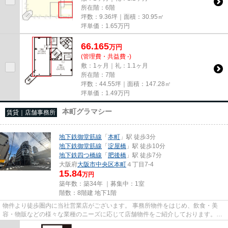
所在階：6階
坪数：9.36坪｜面積：30.95㎡
坪単価：
1.65
万円
66.165
万
円
(管理費・共益費 -)
敷：1ヶ月｜礼：1.1ヶ月
所在階：7階
坪数：44.55坪｜面積：147.28㎡
坪単価：
1.49
万円
本町グラマシー
賃貸｜店舗事務所
地下鉄御堂筋線
「
本町
」駅 徒歩3分
地下鉄御堂筋線
「
淀屋橋
」駅 徒歩10分
地下鉄四つ橋線
「
肥後橋
」駅 徒歩7分
大阪府
大阪市中央区
本町
４丁目7-4
15.84
万円
築年数：築34年 ｜募集中：
1室
階数：8階建 地下1階
物件より徒歩圏内に当社営業店がございます。 事務所物件をはじめ、飲食・美
容・物販などの様々な業種のニーズに応じて店舗物件をご紹介しております。
尚、弊社ではおとり広告は一切...