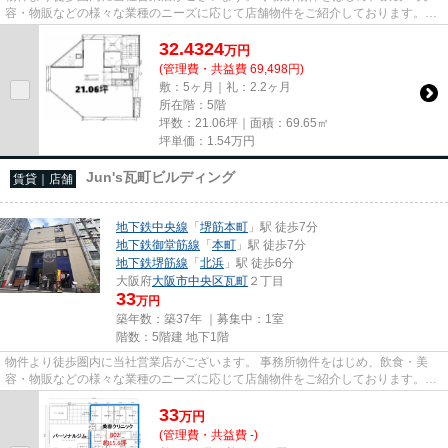
容・物販などの様々な業種のニーズに応じて店舗物件をご紹介しております。
尚、弊社ではおとり広告は一切...
32.4324
万
円
(管理費・共益費 69,498円)
敷：5ヶ月｜礼：2.2ヶ月
所在階：5階
坪数：21.06坪｜面積：69.65㎡
坪単価：
1.54
万円
Jun's瓦町ビルディング
賃貸｜店舗
地下鉄中央線
「
堺筋本町
」駅 徒歩7分
地下鉄御堂筋線
「
本町
」駅 徒歩7分
地下鉄堺筋線
「
北浜
」駅 徒歩6分
大阪府
大阪市中央区
瓦町
２丁目
33
万円
築年数：築37年 ｜募集中：
1室
階数：5階建 地下1階
物件より徒歩圏内に当社営業店がございます。 事務所物件をはじめ、飲食・美
容・物販などの様々な業種のニーズに応じて店舗物件をご紹介しております。
尚、弊社ではおとり広告は一切...
33
万
円
(管理費・共益費 -)