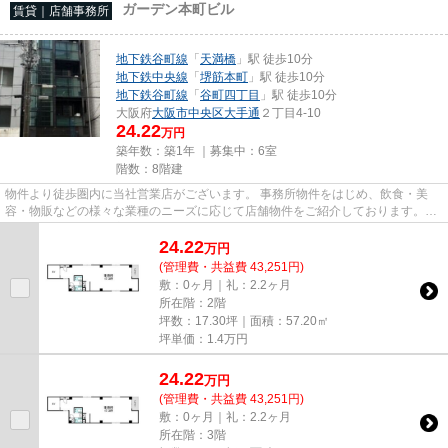
ガーデン本町ビル
賃貸｜店舗事務所
地下鉄谷町線
「
天満橋
」駅 徒歩10分
地下鉄中央線
「
堺筋本町
」駅 徒歩10分
地下鉄谷町線
「
谷町四丁目
」駅 徒歩10分
大阪府
大阪市中央区
大手通
２丁目4-10
24.22
万円
築年数：築1年 ｜募集中：
6室
階数：8階建
物件より徒歩圏内に当社営業店がございます。 事務所物件をはじめ、飲食・美
容・物販などの様々な業種のニーズに応じて店舗物件をご紹介しております。
尚、弊社ではおとり広告は一切...
24.22
万
円
(管理費・共益費 43,251円)
敷：0ヶ月｜礼：2.2ヶ月
所在階：2階
坪数：17.30坪｜面積：57.20㎡
坪単価：
1.4
万円
24.22
万
円
(管理費・共益費 43,251円)
敷：0ヶ月｜礼：2.2ヶ月
所在階：3階