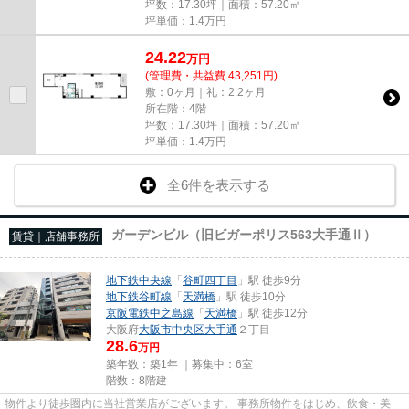
坪数：17.30坪｜面積：57.20㎡
坪単価：
1.4
万円
24.22
万
円
(管理費・共益費 43,251円)
敷：0ヶ月｜礼：2.2ヶ月
所在階：4階
坪数：17.30坪｜面積：57.20㎡
坪単価：
1.4
万円
全6件を表示する
ガーデンビル（旧ビガーポリス563大手通Ⅱ）
賃貸｜店舗事務所
地下鉄中央線
「
谷町四丁目
」駅 徒歩9分
地下鉄谷町線
「
天満橋
」駅 徒歩10分
京阪電鉄中之島線
「
天満橋
」駅 徒歩12分
大阪府
大阪市中央区
大手通
２丁目
28.6
万円
築年数：築1年 ｜募集中：
6室
階数：8階建
物件より徒歩圏内に当社営業店がございます。 事務所物件をはじめ、飲食・美