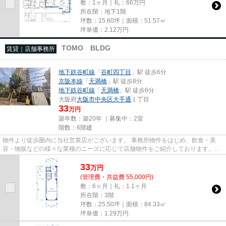
敷：1ヶ月｜礼：66万円
所在階：地下1階
坪数：15.60坪｜面積：51.57㎡
坪単価：
2.12
万円
TOMO BLDG
賃貸｜店舗事務所
地下鉄谷町線
「
谷町四丁目
」駅 徒歩6分
京阪本線
「
天満橋
」駅 徒歩8分
地下鉄谷町線
「
天満橋
」駅 徒歩6分
大阪府
大阪市中央区
大手通
１丁目
33
万円
築年数：築20年 ｜募集中：
2室
階数：6階建
物件より徒歩圏内に当社営業店がございます。 事務所物件をはじめ、飲食・美
容・物販などの様々な業種のニーズに応じて店舗物件をご紹介しております。
尚、弊社ではおとり広告は一切...
33
万
円
(管理費・共益費 55,000円)
敷：6ヶ月｜礼：1.1ヶ月
所在階：3階
坪数：25.50坪｜面積：84.33㎡
坪単価：
1.29
万円