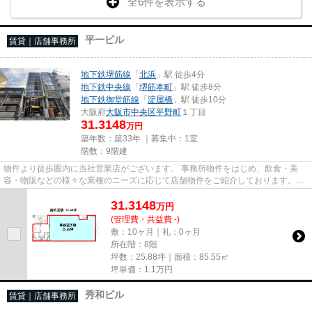
全6件を表示する
平一ビル
賃貸｜店舗事務所
地下鉄堺筋線
「
北浜
」駅 徒歩4分
地下鉄中央線
「
堺筋本町
」駅 徒歩8分
地下鉄御堂筋線
「
淀屋橋
」駅 徒歩10分
大阪府
大阪市中央区
平野町
１丁目
31.3148
万円
築年数：築33年 ｜募集中：
1室
階数：9階建
物件より徒歩圏内に当社営業店がございます。 事務所物件をはじめ、飲食・美
容・物販などの様々な業種のニーズに応じて店舗物件をご紹介しております。
尚、弊社ではおとり広告は一切...
31.3148
万
円
(管理費・共益費 -)
敷：10ヶ月｜礼：0ヶ月
所在階：8階
坪数：25.88坪｜面積：85.55㎡
坪単価：
1.1
万円
秀和ビル
賃貸｜店舗事務所