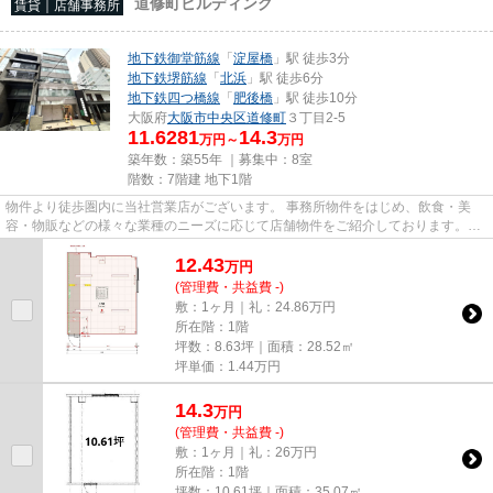
道修町ビルディング
賃貸｜店舗事務所
地下鉄御堂筋線
「
淀屋橋
」駅 徒歩3分
地下鉄堺筋線
「
北浜
」駅 徒歩6分
地下鉄四つ橋線
「
肥後橋
」駅 徒歩10分
大阪府
大阪市中央区
道修町
３丁目2-5
11.6281
14.3
万円～
万円
築年数：築55年 ｜募集中：
8室
階数：7階建 地下1階
物件より徒歩圏内に当社営業店がございます。 事務所物件をはじめ、飲食・美
容・物販などの様々な業種のニーズに応じて店舗物件をご紹介しております。
尚、弊社ではおとり広告は一切...
12.43
万
円
(管理費・共益費 -)
敷：1ヶ月｜礼：24.86万円
所在階：1階
坪数：8.63坪｜面積：28.52㎡
坪単価：
1.44
万円
14.3
万
円
(管理費・共益費 -)
敷：1ヶ月｜礼：26万円
所在階：1階
坪数：10.61坪｜面積：35.07㎡