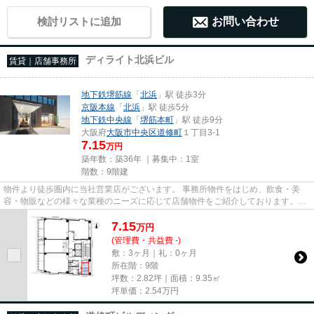
検討リストに追加
お問い合わせ
ディライト北浜ビル
賃貸｜店舗事務所
地下鉄堺筋線
「
北浜
」駅 徒歩3分
京阪本線
「
北浜
」駅 徒歩5分
地下鉄中央線
「
堺筋本町
」駅 徒歩9分
大阪府
大阪市中央区
道修町
１丁目3-1
7.15
万円
築年数：築36年 ｜募集中：
1室
階数：9階建
物件より徒歩圏内に当社営業店がございます。 事務所物件をはじめ、飲食・美
容・物販などの様々な業種のニーズに応じて店舗物件をご紹介しております。
尚、弊社ではおとり広告は一切...
7.15
万
円
(管理費・共益費 -)
敷：3ヶ月｜礼：0ヶ月
所在階：9階
坪数：2.82坪｜面積：9.35㎡
坪単価：
2.54
万円