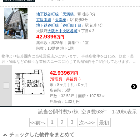
地下鉄谷町線
「
天満橋
」駅 徒歩3分
京阪本線
「
天満橋
」駅 徒歩3分
地下鉄谷町線
「
谷町四丁目
」駅 徒歩7分
大阪府
大阪市中央区
谷町
１丁目4-3
42.9396
万円
築年数：築28年 ｜募集中：
1室
階数：10階建 地下1階
物件より徒歩圏内に当社営業店がございます。 事務所物件をはじめ、飲食・美
容・物販などの様々な業種のニーズに応じて店舗物件をご紹介しております。
尚、弊社ではおとり広告は一切...
42.9396
万
円
(管理費・共益費 -)
敷：8ヶ月｜礼：0ヶ月
所在階：6階
坪数：32.53坪｜面積：107.53㎡
坪単価：
1.32
万円
該当公開件数
57
棟 空き数
63
件
1-20
棟表示
1
2
3
<<前へ
次へ>>
最初
チェックした物件をまとめて