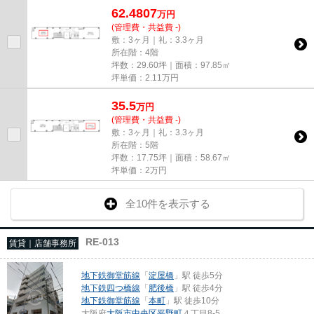
62.4807
万
円
(管理費・共益費 -)
敷：3ヶ月｜礼：3.3ヶ月
所在階：4階
坪数：29.60坪｜面積：97.85㎡
坪単価：
2.11
万円
35.5
万
円
(管理費・共益費 -)
敷：3ヶ月｜礼：3.3ヶ月
所在階：5階
坪数：17.75坪｜面積：58.67㎡
坪単価：
2
万円
全10件を表示する
RE-013
賃貸｜店舗事務所
地下鉄御堂筋線
「
淀屋橋
」駅 徒歩5分
地下鉄四つ橋線
「
肥後橋
」駅 徒歩4分
地下鉄御堂筋線
「
本町
」駅 徒歩10分
大阪府
大阪市中央区
平野町
４丁目8-5