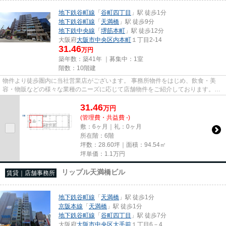
地下鉄谷町線
「
谷町四丁目
」駅 徒歩1分
地下鉄谷町線
「
天満橋
」駅 徒歩9分
地下鉄中央線
「
堺筋本町
」駅 徒歩12分
大阪府
大阪市中央区
内本町
１丁目2-14
31.46
万円
築年数：築41年 ｜募集中：
1室
階数：10階建
物件より徒歩圏内に当社営業店がございます。 事務所物件をはじめ、飲食・美
容・物販などの様々な業種のニーズに応じて店舗物件をご紹介しております。
尚、弊社ではおとり広告は一切...
31.46
万
円
(管理費・共益費 -)
敷：6ヶ月｜礼：0ヶ月
所在階：6階
坪数：28.60坪｜面積：94.54㎡
坪単価：
1.1
万円
リップル天満橋ビル
賃貸｜店舗事務所
地下鉄谷町線
「
天満橋
」駅 徒歩1分
京阪本線
「
天満橋
」駅 徒歩1分
地下鉄谷町線
「
谷町四丁目
」駅 徒歩7分
大阪府
大阪市中央区
大手前
１丁目6－4