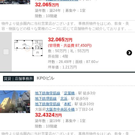
32.065
万円
築年数：築24年 ｜募集中：
1室
階数：10階建
物件より徒歩圏内に当社営業店がございます。 事務所物件をはじめ、飲食・美
容・物販などの様々な業種のニーズに応じて店舗物件をご紹介しております。
尚、弊社ではおとり広告は一切...
32.065
万
円
(管理費・共益費 87,450円)
敷：50万円｜礼：55万円
所在階：4階
坪数：26.49坪｜面積：87.60㎡
坪単価：
1.21
万円
KPOビル
賃貸｜店舗事務所
地下鉄御堂筋線
「
淀屋橋
」駅 徒歩3分
地下鉄堺筋線
「
北浜
」駅 徒歩5分
地下鉄御堂筋線
「
本町
」駅 徒歩10分
大阪府
大阪市中央区
今橋
３丁目2-14
32.4324
万円
築年数：築19年 ｜募集中：
1室
階数：10階建
物件より徒歩圏内に当社営業店がございます。 事務所物件をはじめ、飲食・美