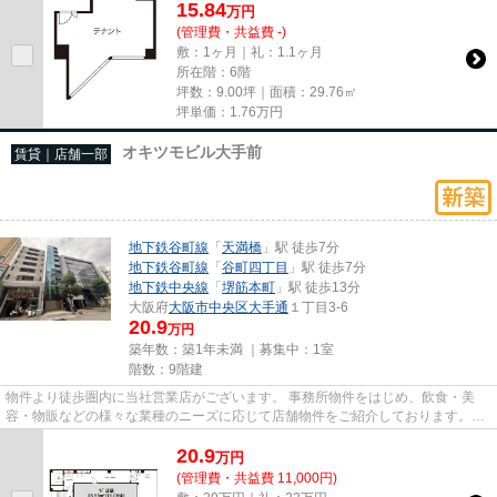
15.84
万
円
(管理費・共益費 -)
敷：1ヶ月｜礼：1.1ヶ月
所在階：6階
坪数：9.00坪｜面積：29.76㎡
坪単価：
1.76
万円
オキツモビル大手前
賃貸｜店舗一部
地下鉄谷町線
「
天満橋
」駅 徒歩7分
地下鉄谷町線
「
谷町四丁目
」駅 徒歩7分
地下鉄中央線
「
堺筋本町
」駅 徒歩13分
大阪府
大阪市中央区
大手通
１丁目3-6
20.9
万円
築年数：築1年未満 ｜募集中：
1室
階数：9階建
物件より徒歩圏内に当社営業店がございます。 事務所物件をはじめ、飲食・美
容・物販などの様々な業種のニーズに応じて店舗物件をご紹介しております。
尚、弊社ではおとり広告は一切...
20.9
万
円
(管理費・共益費 11,000円)