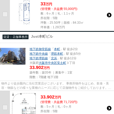
33
万
円
(管理費・共益費 55,000円)
敷：6ヶ月｜礼：1.1ヶ月
所在階：5階
坪数：25.50坪｜面積：84.33㎡
坪単価：
1.29
万円
Just本町ビル
賃貸｜店舗事務所
地下鉄御堂筋線
「
本町
」駅 徒歩2分
地下鉄中央線
「
堺筋本町
」駅 徒歩5分
地下鉄堺筋線
「
北浜
」駅 徒歩12分
大阪府
大阪市中央区
安土町
３丁目
33.902
万円
築年数：築35年 ｜募集中：
1室
階数：7階建 地下1階
物件より徒歩圏内に当社営業店がございます。 事務所物件をはじめ、飲食・美
容・物販などの様々な業種のニーズに応じて店舗物件をご紹介しております。
尚、弊社ではおとり広告は一切...
33.902
万
円
(管理費・共益費 71,720円)
敷：5ヶ月｜礼：0ヶ月
所在階：5階