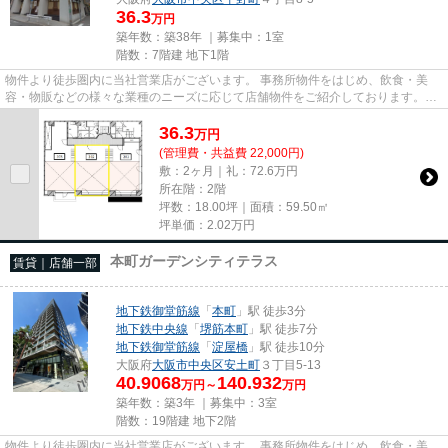
36.3
万円
築年数：築38年 ｜募集中：
1室
階数：7階建 地下1階
物件より徒歩圏内に当社営業店がございます。 事務所物件をはじめ、飲食・美
容・物販などの様々な業種のニーズに応じて店舗物件をご紹介しております。
尚、弊社ではおとり広告は一切...
36.3
万
円
(管理費・共益費 22,000円)
敷：2ヶ月｜礼：72.6万円
所在階：2階
坪数：18.00坪｜面積：59.50㎡
坪単価：
2.02
万円
本町ガーデンシティテラス
賃貸｜店舗一部
地下鉄御堂筋線
「
本町
」駅 徒歩3分
地下鉄中央線
「
堺筋本町
」駅 徒歩7分
地下鉄御堂筋線
「
淀屋橋
」駅 徒歩10分
大阪府
大阪市中央区
安土町
３丁目5-13
40.9068
140.932
万円～
万円
築年数：築3年 ｜募集中：
3室
階数：19階建 地下2階
物件より徒歩圏内に当社営業店がございます。 事務所物件をはじめ、飲食・美