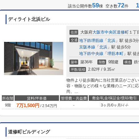
59
72
1-
該当公開件数
棟 空き数
件
ディライト北浜ビル
大阪府
大阪市中央区
道修町
１丁目
住所
交通
地下鉄堺筋線
「
北浜
」駅 徒歩3分
京阪本線
「
北浜
」駅 徒歩5分
地下鉄中央線
「
堺筋本町
」駅 徒
築36年
9階建
鉄
築年
階数
構造
2.82坪 / 9.35㎡
坪数/面積
物件より徒歩圏内に当社営業店がござい
容・物販などの様々な業種のニーズに応
尚、...
敷金/礼金/保証金/償却/敷引
所在階
賃料/坪単価
管理費・共益費
7
万
1,500
円
9階
-
3ヶ月
/
0ヶ月
/
-
/
-
/
-
/
2.54
万円
道修町ビルディング