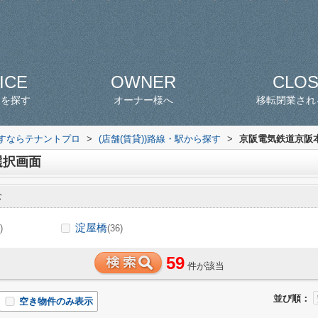
ICE
OWNER
CLO
スを探す
オーナー様へ
移転閉業され
探すならテナントプロ
>
(店舗(賃貸))路線・駅から探す
>
京阪電気鉄道京阪本
選択画面
む
淀屋橋
)
(36)
59
件が該当
並び順：
空き物件のみ表示