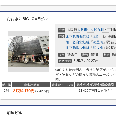
おおきにBIGLOVEビル
大阪府
大阪市中央区
瓦町
４丁目5
住所
交通
地下鉄御堂筋線
「
本町
」駅 徒歩
地下鉄御堂筋線
「
淀屋橋
」駅 徒
地下鉄四つ橋線
「
肥後橋
」駅 徒
築65年
4階建
鉄
築年
階数
構造
8.85坪 / 29.27㎡
坪数/面積
物件より徒歩圏内に当社営業店がござい
容・物販などの様々な業種のニーズに応
尚、...
敷金/礼金/保証金/償却/敷引
所在階
賃料/坪単価
管理費・共益費
21
万
4,170
円
2階
-
21.417万円
/
1.1ヶ月
/
-
/
-
/
-
/
2.42
万円
胡屋ビル