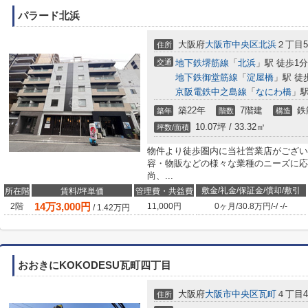
パラード北浜
大阪府
大阪市中央区
北浜
２丁目5-
住所
交通
地下鉄堺筋線
「
北浜
」駅 徒歩1分
地下鉄御堂筋線
「
淀屋橋
」駅 徒
京阪電鉄中之島線
「
なにわ橋
」駅
築22年
7階建
鉄
築年
階数
構造
10.07坪 / 33.32㎡
坪数/面積
物件より徒歩圏内に当社営業店がござい
容・物販などの様々な業種のニーズに応
尚、...
敷金/礼金/保証金/償却/敷引
所在階
賃料/坪単価
管理費・共益費
14
万
3,000
円
2階
11,000円
0ヶ月
/
30.8万円
/
-
/
-
/
-
/
1.42
万円
おおきにKOKODESU瓦町四丁目
大阪府
大阪市中央区
瓦町
４丁目4
住所