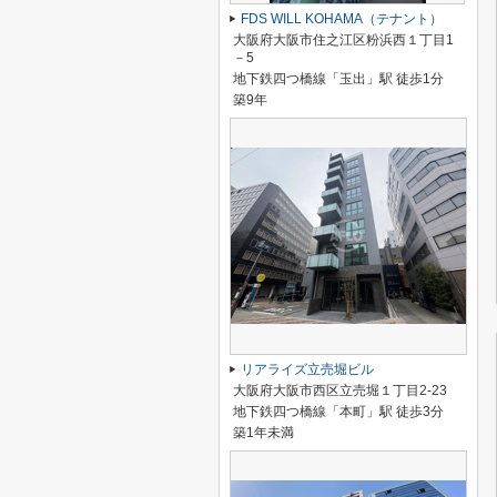
FDS WILL KOHAMA（テナント）
大阪府大阪市住之江区粉浜西１丁目1
－5
地下鉄四つ橋線「玉出」駅 徒歩1分
築9年
リアライズ立売堀ビル
大阪府大阪市西区立売堀１丁目2-23
地下鉄四つ橋線「本町」駅 徒歩3分
築1年未満