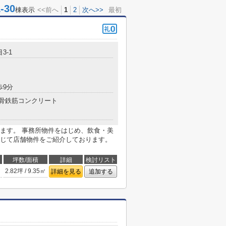
30
棟表示
<<前へ
1
2
次へ>>
最初
3-1
歩9分
骨鉄筋コンクリート
ます。 事務所物件をはじめ、飲食・美
じて店舗物件をご紹介しております。
坪数/面積
詳細
検討リスト
2.82坪 / 9.35㎡
詳細を見る
追加する