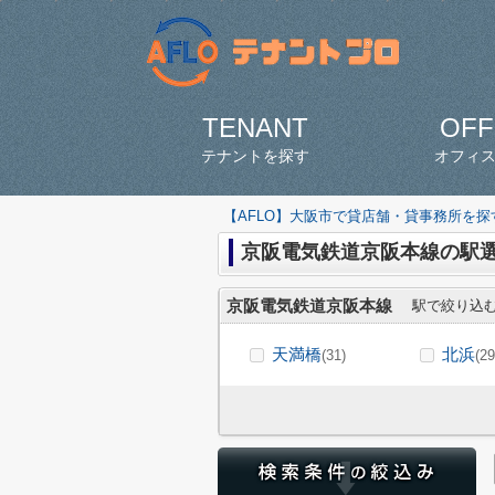
TENANT
OFF
テナントを探す
オフィ
【AFLO】大阪市で貸店舗・貸事務所を
京阪電気鉄道京阪本線の駅
京阪電気鉄道京阪本線
駅で絞り込
天満橋
北浜
(31)
(29