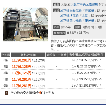
大阪府
大阪市中央区
道修町
３丁目
住所
交通
地下鉄御堂筋線
「
淀屋橋
」駅 徒
地下鉄堺筋線
「
北浜
」駅 徒歩6分
地下鉄四つ橋線
「
肥後橋
」駅 徒
築55年
7階建 地下1階
築年
階数
9.61坪 / 31.79㎡
坪数/面積
物件より徒歩圏内に当社営業店がござい
容・物販などの様々な業種のニーズに応
尚、...
敷金/礼金/保証金/償却/敷引
所在階
賃料/坪単価
管理費・共益費
11
万
6,281
円
3階
-
1ヶ月
/
23.2562万円
/
-
/
-
/
-
/
1.21
万円
13
万
6,125
円
3階
-
1ヶ月
/
27.225万円
/
-
/
-
/
-
/
1.21
万円
13
万
6,125
円
3階
-
1ヶ月
/
27.225万円
/
-
/
-
/
-
/
1.21
万円
11
万
6,281
円
5階
-
1ヶ月
/
23.2562万円
/
-
/
-
/
-
/
1.21
万円
11
万
6,281
円
6階
-
1ヶ月
/
23.2562万円
/
-
/
-
/
-
/
1.21
万円
その他の空き情報(全
6
件)を見る
+