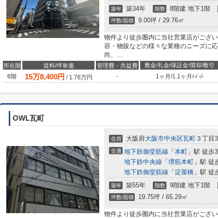
築34年
8階建 地下1階
築年
階数
9.00坪 / 29.76㎡
坪数/面積
物件より徒歩圏内に当社営業店がござい
容・物販などの様々な業種のニーズに応
尚、...
敷金/礼金/保証金/償却/敷引
所在階
賃料/坪単価
管理費・共益費
15
万
8,400
円
6階
-
1ヶ月
/
1.1ヶ月
/
-
/
-
/
-
/
1.76
万円
OWL瓦町
大阪府
大阪市中央区
瓦町
３丁目3-
住所
交通
地下鉄御堂筋線
「
本町
」駅 徒歩
地下鉄中央線
「
堺筋本町
」駅 徒
地下鉄御堂筋線
「
淀屋橋
」駅 徒
築55年
9階建 地下1階
築年
階数
19.75坪 / 65.29㎡
坪数/面積
物件より徒歩圏内に当社営業店がござい