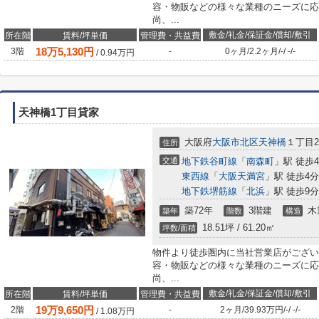
容・物販などの様々な業種のニーズに応
尚、...
敷金/礼金/保証金/償却/敷引
所在階
賃料/坪単価
管理費・共益費
18
万
5,130
円
3階
-
0ヶ月
/
2.2ヶ月
/
-
/
-
/
-
/
0.94
万円
天神橋1丁目貸家
大阪府
大阪市北区
天神橋
１丁目20
住所
交通
地下鉄谷町線
「
南森町
」駅 徒歩
東西線
「
大阪天満宮
」駅 徒歩4分
地下鉄堺筋線
「
北浜
」駅 徒歩9分
築72年
3階建
木
築年
階数
構造
18.51坪 / 61.20㎡
坪数/面積
物件より徒歩圏内に当社営業店がござい
容・物販などの様々な業種のニーズに応
尚、...
敷金/礼金/保証金/償却/敷引
所在階
賃料/坪単価
管理費・共益費
19
万
9,650
円
2階
-
2ヶ月
/
39.93万円
/
-
/
-
/
-
/
1.08
万円