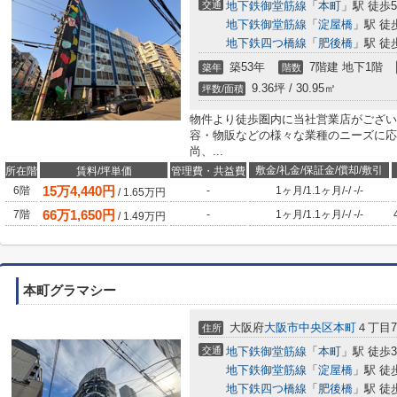
交通
地下鉄御堂筋線
「
本町
」駅 徒歩
地下鉄御堂筋線
「
淀屋橋
」駅 徒
地下鉄四つ橋線
「
肥後橋
」駅 徒
築53年
7階建 地下1階
築年
階数
9.36坪 / 30.95㎡
坪数/面積
物件より徒歩圏内に当社営業店がござい
容・物販などの様々な業種のニーズに応
尚、...
敷金/礼金/保証金/償却/敷引
所在階
賃料/坪単価
管理費・共益費
15
万
4,440
円
6階
-
1ヶ月
/
1.1ヶ月
/
-
/
-
/
-
/
1.65
万円
66
万
1,650
円
7階
-
1ヶ月
/
1.1ヶ月
/
-
/
-
/
-
/
1.49
万円
本町グラマシー
大阪府
大阪市中央区
本町
４丁目7
住所
交通
地下鉄御堂筋線
「
本町
」駅 徒歩
地下鉄御堂筋線
「
淀屋橋
」駅 徒
地下鉄四つ橋線
「
肥後橋
」駅 徒