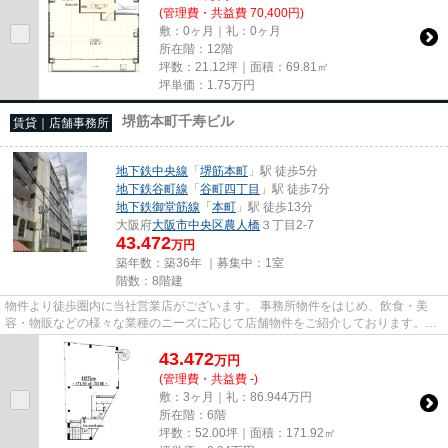
(管理費・共益費 70,400円)
敷：0ヶ月｜礼：0ヶ月
所在階：12階
坪数：21.12坪｜面積：69.81㎡
坪単価：
1.75
万円
堺筋本町千寿ビル
賃貸｜店舗事務所
地下鉄中央線
「
堺筋本町
」駅 徒歩5分
地下鉄谷町線
「
谷町四丁目
」駅 徒歩7分
地下鉄御堂筋線
「
本町
」駅 徒歩13分
大阪府
大阪市中央区
農人橋
３丁目2-7
43.472
万円
築年数：築36年 ｜募集中：
1室
階数：8階建
物件より徒歩圏内に当社営業店がございます。 事務所物件をはじめ、飲食・美
容・物販などの様々な業種のニーズに応じて店舗物件をご紹介しております。
尚、弊社ではおとり広告は一切...
43.472
万
円
(管理費・共益費 -)
敷：3ヶ月｜礼：86.944万円
所在階：6階
坪数：52.00坪｜面積：171.92㎡