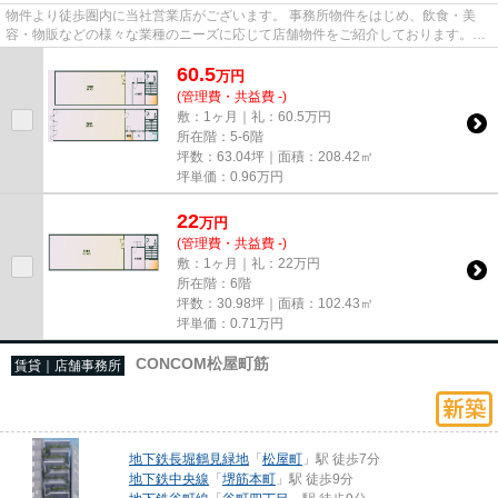
物件より徒歩圏内に当社営業店がございます。 事務所物件をはじめ、飲食・美
容・物販などの様々な業種のニーズに応じて店舗物件をご紹介しております。
尚、弊社ではおとり広告は一切...
60.5
万
円
(管理費・共益費 -)
敷：1ヶ月｜礼：60.5万円
所在階：5-6階
坪数：63.04坪｜面積：208.42㎡
坪単価：
0.96
万円
22
万
円
(管理費・共益費 -)
敷：1ヶ月｜礼：22万円
所在階：6階
坪数：30.98坪｜面積：102.43㎡
坪単価：
0.71
万円
CONCOM松屋町筋
賃貸｜店舗事務所
地下鉄長堀鶴見緑地
「
松屋町
」駅 徒歩7分
地下鉄中央線
「
堺筋本町
」駅 徒歩9分