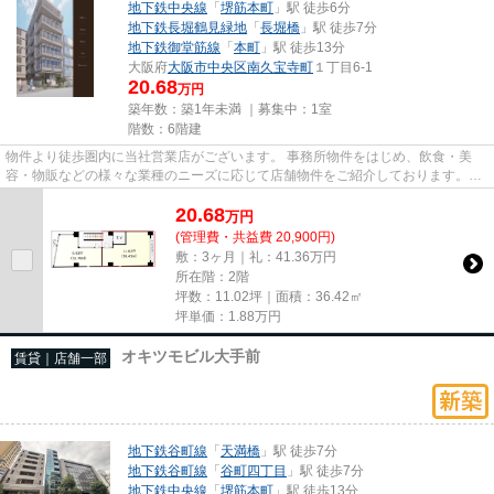
地下鉄中央線
「
堺筋本町
」駅 徒歩6分
地下鉄長堀鶴見緑地
「
長堀橋
」駅 徒歩7分
地下鉄御堂筋線
「
本町
」駅 徒歩13分
大阪府
大阪市中央区
南久宝寺町
１丁目6-1
20.68
万円
築年数：築1年未満 ｜募集中：
1室
階数：6階建
物件より徒歩圏内に当社営業店がございます。 事務所物件をはじめ、飲食・美
容・物販などの様々な業種のニーズに応じて店舗物件をご紹介しております。
尚、弊社ではおとり広告は一切...
20.68
万
円
(管理費・共益費 20,900円)
敷：3ヶ月｜礼：41.36万円
所在階：2階
坪数：11.02坪｜面積：36.42㎡
坪単価：
1.88
万円
オキツモビル大手前
賃貸｜店舗一部
地下鉄谷町線
「
天満橋
」駅 徒歩7分
地下鉄谷町線
「
谷町四丁目
」駅 徒歩7分
地下鉄中央線
「
堺筋本町
」駅 徒歩13分