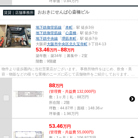
坪単価：
0.84
万円
おおきにせんば心斎橋ビル
賃貸｜店舗事務所
地下鉄御堂筋線
「
本町
」駅 徒歩3分
地下鉄御堂筋線
「
心斎橋
」駅 徒歩7分
地下鉄中央線
「
堺筋本町
」駅 徒歩7分
大阪府
大阪市中央区
北久宝寺町
３丁目4-13
53.46
88
万円～
万円
築年数：築34年 ｜募集中：
2室
階数：9階建
物件より徒歩圏内に当社営業店がございます。 事務所物件をはじめ、飲食・美
容・物販などの様々な業種のニーズに応じて店舗物件をご紹介しております。
尚、弊社ではおとり広告は一切...
88
万
円
(管理費・共益費 132,000円)
敷：1ヶ月｜礼：88万円
所在階：2階
坪数：44.87坪｜面積：148.36㎡
坪単価：
1.96
万円
53.46
万
円
(管理費・共益費 55,000円)
敷：1ヶ月｜礼：106.92万円