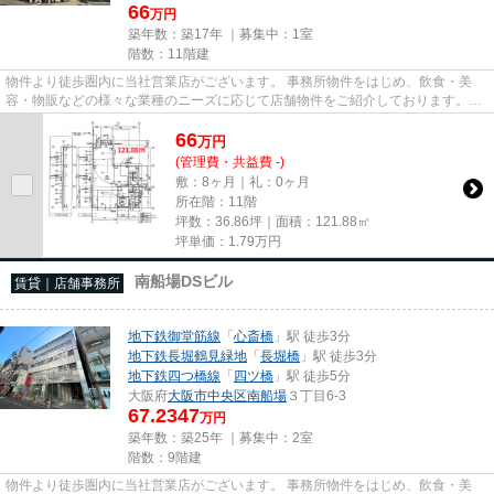
66
万円
築年数：築17年 ｜募集中：
1室
階数：11階建
物件より徒歩圏内に当社営業店がございます。 事務所物件をはじめ、飲食・美
容・物販などの様々な業種のニーズに応じて店舗物件をご紹介しております。
尚、弊社ではおとり広告は一切...
66
万
円
(管理費・共益費 -)
敷：8ヶ月｜礼：0ヶ月
所在階：11階
坪数：36.86坪｜面積：121.88㎡
坪単価：
1.79
万円
南船場DSビル
賃貸｜店舗事務所
地下鉄御堂筋線
「
心斎橋
」駅 徒歩3分
地下鉄長堀鶴見緑地
「
長堀橋
」駅 徒歩3分
地下鉄四つ橋線
「
四ツ橋
」駅 徒歩5分
大阪府
大阪市中央区
南船場
３丁目6-3
67.2347
万円
築年数：築25年 ｜募集中：
2室
階数：9階建
物件より徒歩圏内に当社営業店がございます。 事務所物件をはじめ、飲食・美