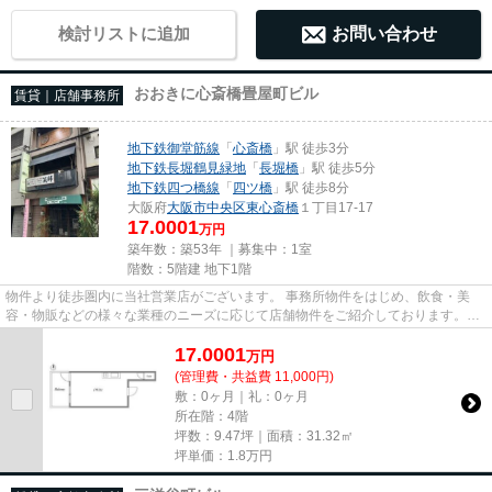
検討リストに追加
お問い合わせ
おおきに心斎橋畳屋町ビル
賃貸｜店舗事務所
地下鉄御堂筋線
「
心斎橋
」駅 徒歩3分
地下鉄長堀鶴見緑地
「
長堀橋
」駅 徒歩5分
地下鉄四つ橋線
「
四ツ橋
」駅 徒歩8分
大阪府
大阪市中央区
東心斎橋
１丁目17-17
17.0001
万円
築年数：築53年 ｜募集中：
1室
階数：5階建 地下1階
物件より徒歩圏内に当社営業店がございます。 事務所物件をはじめ、飲食・美
容・物販などの様々な業種のニーズに応じて店舗物件をご紹介しております。
尚、弊社ではおとり広告は一切...
17.0001
万
円
(管理費・共益費 11,000円)
敷：0ヶ月｜礼：0ヶ月
所在階：4階
坪数：9.47坪｜面積：31.32㎡
坪単価：
1.8
万円