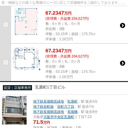
容・物販などの様々な業種のニーズに応じて店舗物件をご紹介しております。
尚、弊社ではおとり広告は一切...
67.2347
万
円
(管理費・共益費 204,627円)
敷：0ヶ月｜礼：0ヶ月
所在階：3階
坪数：53.15坪｜面積：175.70㎡
坪単価：
1.26
万円
67.2347
万
円
(管理費・共益費 204,627円)
敷：0ヶ月｜礼：0ヶ月
所在階：4階
坪数：53.15坪｜面積：175.70㎡
坪単価：
1.26
万円
瓦屋町1丁目ビル
賃貸｜店舗事務所
地下鉄長堀鶴見緑地
「
松屋町
」駅 徒歩3分
地下鉄谷町線
「
谷町六丁目
」駅 徒歩7分
地下鉄長堀鶴見緑地
「
長堀橋
」駅 徒歩9分
大阪府
大阪市中央区
瓦屋町
１丁目7-23
71.5
万円
築年数：築29年 ｜募集中：
1室