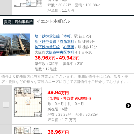
坪数：30.82坪｜面積：101.88㎡
坪単価：
1.1
万円
イエント本町ビル
賃貸｜店舗事務所
地下鉄御堂筋線
「
本町
」駅 徒歩2分
地下鉄中央線
「
堺筋本町
」駅 徒歩9分
地下鉄御堂筋線
「
心斎橋
」駅 徒歩12分
大阪府
大阪市中央区
本町
４丁目4-10
36.96
49.94
万円～
万円
築年数：築2年 ｜募集中：
2室
階数：12階建
物件より徒歩圏内に当社営業店がございます。 事務所物件をはじめ、飲食・美
容・物販などの様々な業種のニーズに応じて店舗物件をご紹介しております。
尚、弊社ではおとり広告は一切...
49.94
万
円
(管理費・共益費 96,800円)
敷：0ヶ月｜礼：0ヶ月
所在階：6階
坪数：29.29坪｜面積：96.82㎡
坪単価：
1.71
万円
36.96
万
円