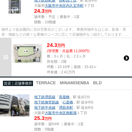
地下鉄谷町線
「
谷町四丁目
」駅 徒歩9分
大阪府
大阪市中央区
内久宝寺町
４丁目
24.3
万円
築年数：予定 ｜募集中：
1室
階数：10階建
物件より徒歩圏内に当社営業店がございます。 事務所物件をはじめ、飲食・美
容・物販などの様々な業種のニーズに応じて店舗物件をご紹介しております。
尚、弊社ではおとり広告は一切...
24.3
万
円
(管理費・共益費 11,000円)
敷：3ヶ月｜礼：2.2ヶ月
所在階：1階
坪数：10.10坪｜面積：33.42㎡
坪単価：
2.41
万円
TERRACE MINAMISENBA BLD
賃貸｜店舗事務所
地下鉄堺筋線
「
長堀橋
」駅 徒歩2分
地下鉄御堂筋線
「
心斎橋
」駅 徒歩9分
地下鉄中央線
「
堺筋本町
」駅 徒歩8分
大阪府
大阪市中央区
南船場
１丁目
25.3
万円
築年数：築54年 ｜募集中：
1室
階数：5階建