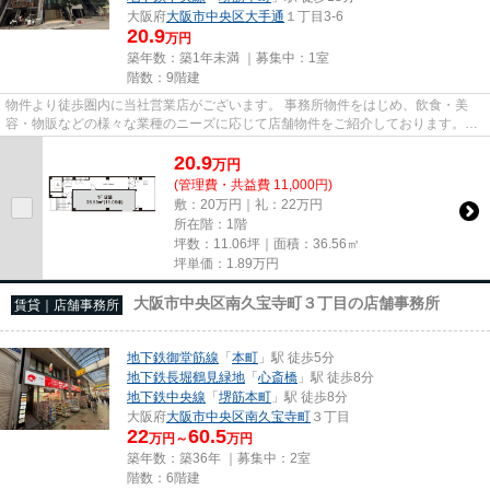
大阪府
大阪市中央区
大手通
１丁目3-6
20.9
万円
築年数：築1年未満 ｜募集中：
1室
階数：9階建
物件より徒歩圏内に当社営業店がございます。 事務所物件をはじめ、飲食・美
容・物販などの様々な業種のニーズに応じて店舗物件をご紹介しております。
尚、弊社ではおとり広告は一切...
20.9
万
円
(管理費・共益費 11,000円)
敷：20万円｜礼：22万円
所在階：1階
坪数：11.06坪｜面積：36.56㎡
坪単価：
1.89
万円
大阪市中央区南久宝寺町３丁目の店舗事務所
賃貸｜店舗事務所
地下鉄御堂筋線
「
本町
」駅 徒歩5分
地下鉄長堀鶴見緑地
「
心斎橋
」駅 徒歩8分
地下鉄中央線
「
堺筋本町
」駅 徒歩8分
大阪府
大阪市中央区
南久宝寺町
３丁目
22
60.5
万円～
万円
築年数：築36年 ｜募集中：
2室
階数：6階建