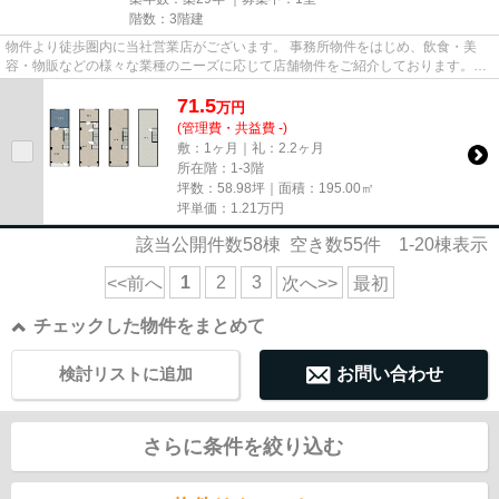
階数：3階建
物件より徒歩圏内に当社営業店がございます。 事務所物件をはじめ、飲食・美
容・物販などの様々な業種のニーズに応じて店舗物件をご紹介しております。
尚、弊社ではおとり広告は一切...
71.5
万
円
(管理費・共益費 -)
敷：1ヶ月｜礼：2.2ヶ月
所在階：1-3階
坪数：58.98坪｜面積：195.00㎡
坪単価：
1.21
万円
該当公開件数
58
棟 空き数
55
件
1-20
棟表示
1
2
3
<<前へ
次へ>>
最初
チェックした物件をまとめて
検討リストに追加
お問い合わせ
さらに条件を絞り込む