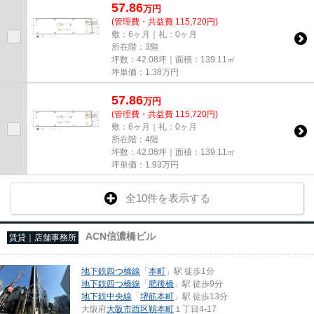
57.86
万
円
(管理費・共益費 115,720円)
敷：6ヶ月｜礼：0ヶ月
所在階：3階
坪数：42.08坪｜面積：139.11㎡
坪単価：
1.38
万円
57.86
万
円
(管理費・共益費 115,720円)
敷：6ヶ月｜礼：0ヶ月
所在階：4階
坪数：42.08坪｜面積：139.11㎡
坪単価：
1.93
万円
全10件を表示する
ACN信濃橋ビル
賃貸｜店舗事務所
地下鉄四つ橋線
「
本町
」駅 徒歩1分
地下鉄四つ橋線
「
肥後橋
」駅 徒歩9分
地下鉄中央線
「
堺筋本町
」駅 徒歩13分
大阪府
大阪市西区
靱本町
１丁目4-17