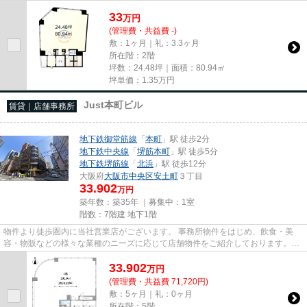
尚、弊社ではおとり広告は一切...
33
万
円
(管理費・共益費 -)
敷：1ヶ月｜礼：3.3ヶ月
所在階：2階
坪数：24.48坪｜面積：80.94㎡
坪単価：
1.35
万円
Just本町ビル
賃貸｜店舗事務所
地下鉄御堂筋線
「
本町
」駅 徒歩2分
地下鉄中央線
「
堺筋本町
」駅 徒歩5分
地下鉄堺筋線
「
北浜
」駅 徒歩12分
大阪府
大阪市中央区
安土町
３丁目
33.902
万円
築年数：築35年 ｜募集中：
1室
階数：7階建 地下1階
物件より徒歩圏内に当社営業店がございます。 事務所物件をはじめ、飲食・美
容・物販などの様々な業種のニーズに応じて店舗物件をご紹介しております。
尚、弊社ではおとり広告は一切...
33.902
万
円
(管理費・共益費 71,720円)
敷：5ヶ月｜礼：0ヶ月
所在階：5階