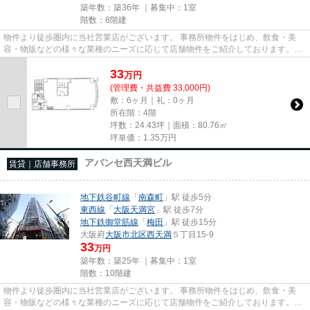
築年数：築36年 ｜募集中：
1室
階数：8階建
物件より徒歩圏内に当社営業店がございます。 事務所物件をはじめ、飲食・美
容・物販などの様々な業種のニーズに応じて店舗物件をご紹介しております。
尚、弊社ではおとり広告は一切...
33
万
円
(管理費・共益費 33,000円)
敷：6ヶ月｜礼：0ヶ月
所在階：4階
坪数：24.43坪｜面積：80.76㎡
坪単価：
1.35
万円
アバンセ西天満ビル
賃貸｜店舗事務所
地下鉄谷町線
「
南森町
」駅 徒歩5分
東西線
「
大阪天満宮
」駅 徒歩7分
地下鉄御堂筋線
「
梅田
」駅 徒歩15分
大阪府
大阪市北区
西天満
５丁目15-9
33
万円
築年数：築25年 ｜募集中：
1室
階数：10階建
物件より徒歩圏内に当社営業店がございます。 事務所物件をはじめ、飲食・美
容・物販などの様々な業種のニーズに応じて店舗物件をご紹介しております。