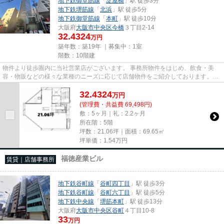
地下鉄御堂筋線
「
淀屋橋
」駅 徒歩3分
地下鉄堺筋線
「
北浜
」駅 徒歩5分
地下鉄御堂筋線
「
本町
」駅 徒歩10分
大阪府
大阪市中央区
今橋
３丁目2-14
32.4324
万円
築年数：築19年 ｜募集中：
1室
階数：10階建
物件より徒歩圏内に当社営業店がございます。 事務所物件をはじめ、飲食・美
容・物販などの様々な業種のニーズに応じて店舗物件をご紹介しております。
尚、弊社ではおとり広告は一切...
32.4324
万
円
(管理費・共益費 69,498円)
敷：5ヶ月｜礼：2.2ヶ月
所在階：5階
坪数：21.06坪｜面積：69.65㎡
坪単価：
1.54
万円
福徳産業ビル
賃貸｜店舗事務所
地下鉄谷町線
「
谷町四丁目
」駅 徒歩3分
地下鉄谷町線
「
谷町六丁目
」駅 徒歩5分
地下鉄中央線
「
堺筋本町
」駅 徒歩13分
大阪府
大阪市中央区
谷町
４丁目10-8
33
万円