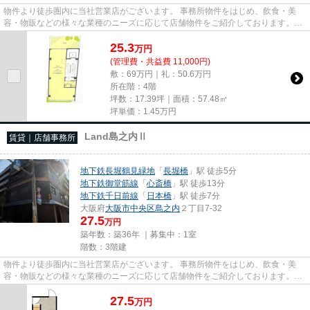
物件より徒歩圏内に当社営業店がございます。 事務所物件をはじめ、飲食・美
容・物販などの様々な業種のニーズに応じて店舗物件をご紹介しております。
尚、弊社ではおとり広告は一切...
25.3
万
円
(管理費・共益費 11,000円)
敷：69万円｜礼：50.6万円
所在階：4階
坪数：17.39坪｜面積：57.48㎡
坪単価：
1.45
万円
Land島之内Ⅱ
賃貸｜店舗事務所
地下鉄長堀鶴見緑地
「
長堀橋
」駅 徒歩5分
地下鉄御堂筋線
「
心斎橋
」駅 徒歩13分
地下鉄千日前線
「
日本橋
」駅 徒歩7分
大阪府
大阪市中央区
島之内
２丁目7-32
27.5
万円
築年数：築36年 ｜募集中：
1室
階数：3階建
物件より徒歩圏内に当社営業店がございます。 事務所物件をはじめ、飲食・美
容・物販などの様々な業種のニーズに応じて店舗物件をご紹介しております。
尚、弊社ではおとり広告は一切...
27.5
万
円