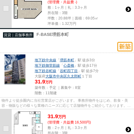
(管理費・共益費 -)
敷：1ヶ月｜礼：3.3ヶ月
所在階：3階
坪数：20.88坪｜面積：69.05㎡
坪単価：
1.32
万円
F-BASE堺筋本町
賃貸｜店舗事務所
地下鉄中央線
「
堺筋本町
」駅 徒歩3分
地下鉄御堂筋線
「
心斎橋
」駅 徒歩17分
地下鉄谷町線
「
谷町四丁目
」駅 徒歩7分
大阪府
大阪市中央区
久太郎町
１丁目
31.9
万円
築年数：予定 ｜募集中：
8室
階数：11階建
物件より徒歩圏内に当社営業店がございます。 事務所物件をはじめ、飲食・美
容・物販などの様々な業種のニーズに応じて店舗物件をご紹介しております。
尚、弊社ではおとり広告は一切...
31.9
万
円
(管理費・共益費 16,500円)
敷：2ヶ月｜礼：3.3ヶ月
所在階：3階