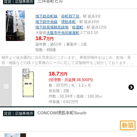
三洋谷町ビル
賃貸｜店舗事務所
地下鉄谷町線
「
谷町四丁目
」駅 徒歩3分
地下鉄中央線
「
堺筋本町
」駅 徒歩10分
地下鉄長堀鶴見緑地
「
松屋町
」駅 徒歩12分
大阪府
大阪市中央区
鎗屋町
２丁目2-10
18.7
万円
築年数：築51年 ｜募集中：
1室
階数：8階建
物件より徒歩圏内に当社営業店がございます。 事務所物件をはじめ、飲食・美
容・物販などの様々な業種のニーズに応じて店舗物件をご紹介しております。
尚、弊社ではおとり広告は一切...
18.7
万
円
(管理費・共益費 38,500円)
敷：35万円｜礼：1.1ヶ月
所在階：2階
坪数：30.34坪｜面積：100.30㎡
坪単価：
0.62
万円
CONCOM堺筋本町South
賃貸｜店舗事務所