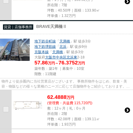
所在階：7階
坪数：40.50坪｜面積：133.90㎡
坪単価：
1.32
万円
BRAVE天満橋Ⅱ
賃貸｜店舗事務所
地下鉄谷町線
「
天満橋
」駅 徒歩3分
地下鉄堺筋線
「
北浜
」駅 徒歩9分
京阪本線
「
天満橋
」駅 徒歩3分
大阪府
大阪市中央区
北浜東
2-18
57.86
76.3752
万円～
万円
築年数：築1年 ｜募集中：
10室
階数：11階建
物件より徒歩圏内に当社営業店がございます。 事務所物件をはじめ、飲食・美
容・物販などの様々な業種のニーズに応じて店舗物件をご紹介しております。
尚、弊社ではおとり広告は一切...
62.4888
万
円
(管理費・共益費 115,720円)
敷：12ヶ月｜礼：0ヶ月
所在階：2階
坪数：42.08坪｜面積：139.11㎡
坪単価：
1.93
万円