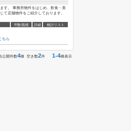
ます。 事務所物件をはじめ、飲食・美
じて店舗物件をご紹介しております。
坪数/面積
詳細
検討リスト
こちら
4
2
1-4
当公開件数
棟 空き数
件
棟表示