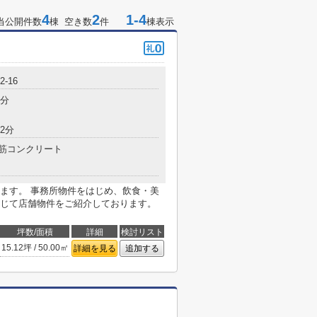
4
2
1-4
当公開件数
棟 空き数
件
棟表示
-16
7分
2分
筋コンクリート
ます。 事務所物件をはじめ、飲食・美
じて店舗物件をご紹介しております。
坪数/面積
詳細
検討リスト
15.12坪 / 50.00㎡
詳細を見る
追加する