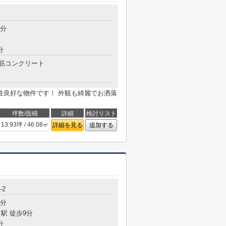
9分
分
筋コンクリート
性良好な物件です！ 外観も綺麗でお洒落
坪数/面積
詳細
検討リスト
13.93坪 / 46.08㎡
詳細を見る
追加する
-2
1分
駅 徒歩9分
分