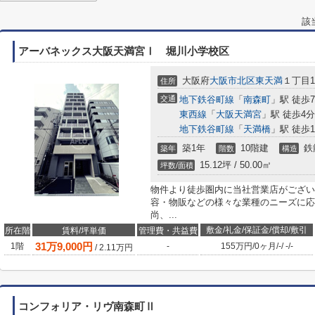
該
アーバネックス大阪天満宮Ⅰ 堀川小学校区
大阪府
大阪市北区
東天満
１丁目12
住所
交通
地下鉄谷町線
「
南森町
」駅 徒歩
東西線
「
大阪天満宮
」駅 徒歩4分
地下鉄谷町線
「
天満橋
」駅 徒歩1
築1年
10階建
鉄
築年
階数
構造
15.12坪 / 50.00㎡
坪数/面積
物件より徒歩圏内に当社営業店がござい
容・物販などの様々な業種のニーズに応
尚、...
敷金/礼金/保証金/償却/敷引
所在階
賃料/坪単価
管理費・共益費
31
万
9,000
円
1階
-
155万円
/
0ヶ月
/
-
/
-
/
-
/
2.11
万円
コンフォリア・リヴ南森町Ⅱ