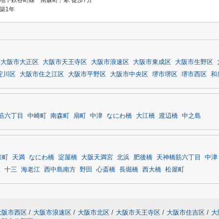
地下鉄谷町線「南森町」駅 徒歩7分
築1年
大阪市大正区
大阪市天王寺区
大阪市浪速区
大阪市東成区
大阪市生野区
淀川区
大阪市住之江区
大阪市平野区
大阪市中央区
堺市堺区
堺市西区
和
筋六丁目
中崎町
南森町
扇町
中津
なにわ橋
大江橋
渡辺橋
中之島
森町
天満
なにわ橋
淀屋橋
大阪天満宮
北浜
肥後橋
天神橋筋六丁目
中津
座
十三
海老江
西中島南方
野田
心斎橋
長堀橋
西大橋
松屋町
大阪市西区
/
大阪市浪速区
/
大阪市北区
/
大阪市天王寺区
/
大阪市住吉区
/
大