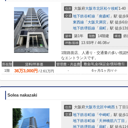
大阪府
大阪市北区
松ケ枝町
1-40
住所
交通
地下鉄谷町線
「
南森町
」駅 徒歩
東西線
「
大阪天満宮
」駅 徒歩6分
地下鉄堺筋線
「
扇町
」駅 徒歩13
築1年
14階建
鉄
築年
階数
構造
13.93坪 / 46.08㎡
坪数/面積
1階路面店、人通り・交通量の多い視認
なエントランスです。
敷金/礼金/保証金/償却/敷引
所在階
賃料/坪単価
管理費・共益費
36
万
3,000
円
1階
-
6ヶ月
/
1ヶ月
/
-
/
-
/
-
/
2.61
万円
Solea nakazaki
大阪府
大阪市北区
中崎西
１丁目1
住所
交通
地下鉄谷町線
「
中崎町
」駅 徒歩
地下鉄谷町線
「
天神橋筋六丁目
」
地下鉄堺筋線
「
扇町
」駅 徒歩11