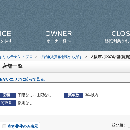
ICE
OWNER
CLO
スを探す
オーナー様へ
移転閉業され
探すならテナントプロ
>
(店舗(賃貸))地域から探す
>
大阪市北区の店舗(賃貸
 店舗一覧
細かいエリアに絞って見る。
面積
下限なし～上限なし
築年数
3年以内
間取り
指定なし
並び順：
空き物件のみ表示