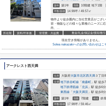
築1年
10階建 地下1階
築年
階数
14.99坪 / 49.57㎡
坪数/面積
物件より徒歩圏内に当社営業店がござい
容・物販などの様々な業種のニーズに応
尚、...
敷金/礼金/保証金/償却/敷引
所在階
賃料/坪単価
管理費・共益費
現在空き情報がありません。
Solea nakazakiへのお問い合わせはこ
アークレスト西天満
大阪府
大阪市北区
西天満
３丁目8-
住所
交通
地下鉄谷町線
「
南森町
」駅 徒歩
地下鉄堺筋線
「
北浜
」駅 徒歩6分
東西線
「
大阪天満宮
」駅 徒歩8分
築1年
7階建
鉄
築年
階数
構造
17.98坪 / 59.46㎡
坪数/面積