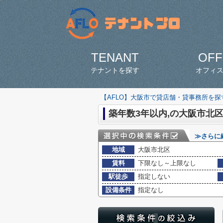
TENANT
OFF
テナントを探す
オフィ
【AFLO】大阪市で貸店舗・貸事務所を
築年数3年以内,の大阪市北区
≫さらに
地域
大阪市北区
賃料
下限なし～上限なし
駅徒歩
指定しない
設備条件
指定なし