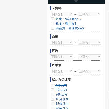
▼賃料
～
敷金・保証金なし
礼金・敷引なし
共益費・管理費込み
面積
～
坪数
～
坪単価
～
駅からの徒歩
1分以内
5分以内
7分以内
10分以内
15分以内
20分以内