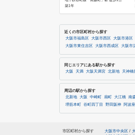
地下鉄谷町線「南森町」駅 徒歩9分
築1年
近くの市区町村から探す
大阪市福島区
大阪市西区
大阪市港区
大阪市東住吉区
大阪市西成区
大阪市
同じエリアにある駅から探す
大阪
天満
大阪天満宮
北新地
天神橋
周辺の駅から探す
北新地
大阪
中崎町
扇町
大江橋
南
堺筋本町
谷町四丁目
野田阪神
阿波
市区町村から探す
大阪市中央区
/