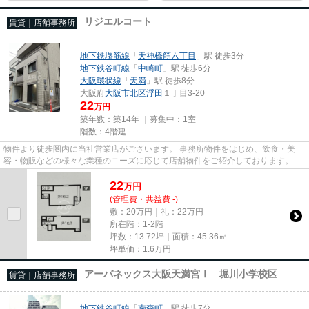
リジエルコート
賃貸｜店舗事務所
地下鉄堺筋線
「
天神橋筋六丁目
」駅 徒歩3分
地下鉄谷町線
「
中崎町
」駅 徒歩6分
大阪環状線
「
天満
」駅 徒歩8分
大阪府
大阪市北区
浮田
１丁目3-20
22
万円
築年数：築14年 ｜募集中：
1室
階数：4階建
物件より徒歩圏内に当社営業店がございます。 事務所物件をはじめ、飲食・美
容・物販などの様々な業種のニーズに応じて店舗物件をご紹介しております。
尚、弊社ではおとり広告は一切...
22
万
円
(管理費・共益費 -)
敷：20万円｜礼：22万円
所在階：1-2階
坪数：13.72坪｜面積：45.36㎡
坪単価：
1.6
万円
アーバネックス大阪天満宮Ⅰ 堀川小学校区
賃貸｜店舗事務所
地下鉄谷町線
「
南森町
」駅 徒歩7分