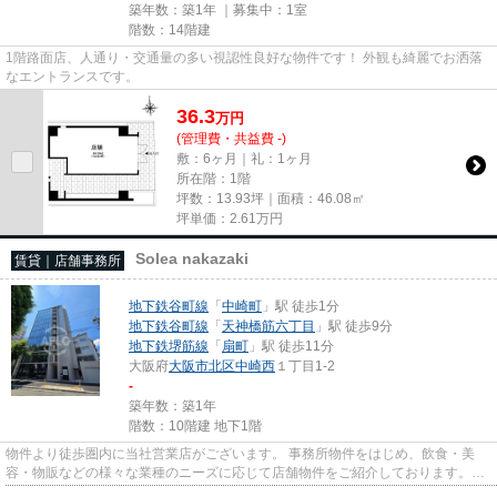
築年数：築1年 ｜募集中：
1室
階数：14階建
1階路面店、人通り・交通量の多い視認性良好な物件です！ 外観も綺麗でお洒落
なエントランスです。
36.3
万
円
(管理費・共益費 -)
敷：6ヶ月｜礼：1ヶ月
所在階：1階
坪数：13.93坪｜面積：46.08㎡
坪単価：
2.61
万円
Solea nakazaki
賃貸｜店舗事務所
地下鉄谷町線
「
中崎町
」駅 徒歩1分
地下鉄谷町線
「
天神橋筋六丁目
」駅 徒歩9分
地下鉄堺筋線
「
扇町
」駅 徒歩11分
大阪府
大阪市北区
中崎西
１丁目1-2
-
築年数：築1年
階数：10階建 地下1階
物件より徒歩圏内に当社営業店がございます。 事務所物件をはじめ、飲食・美
容・物販などの様々な業種のニーズに応じて店舗物件をご紹介しております。
尚、弊社ではおとり広告は一切...