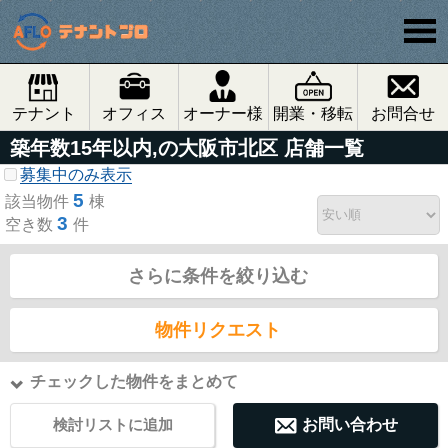
テナント
オフィス
オーナー様
開業・移転
お問合せ
築年数15年以内,の大阪市北区 店舗一覧
募集中のみ表示
5
該当物件
棟
3
空き数
件
さらに条件を絞り込む
物件リクエスト
チェックした物件をまとめて
検討リストに追加
お問い合わせ