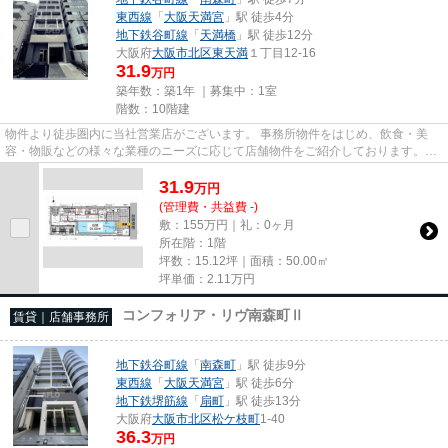
東西線
「
大阪天満宮
」駅 徒歩4分
地下鉄谷町線
「
天満橋
」駅 徒歩12分
大阪府
大阪市北区
東天満
１丁目12-16
31.9
万円
築年数：築1年 ｜募集中：
1室
階数：10階建
物件より徒歩圏内に当社営業店がございます。 事務所物件をはじめ、飲食・美
容・物販などの様々な業種のニーズに応じて店舗物件をご紹介しております。
尚、弊社ではおとり広告は一切...
31.9
万
円
(管理費・共益費 -)
敷：155万円｜礼：0ヶ月
所在階：1階
坪数：15.12坪｜面積：50.00㎡
坪単価：
2.11
万円
コンフォリア・リヴ南森町Ⅱ
賃貸｜店舗事務所
地下鉄谷町線
「
南森町
」駅 徒歩9分
東西線
「
大阪天満宮
」駅 徒歩6分
地下鉄堺筋線
「
扇町
」駅 徒歩13分
大阪府
大阪市北区
松ケ枝町
1-40
36.3
万円