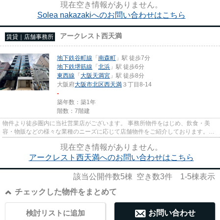
現在空き情報がありません。
Solea nakazakiへのお問い合わせはこちら
アークレスト西天満
賃貸｜店舗事務所
地下鉄谷町線
「
南森町
」駅 徒歩7分
地下鉄堺筋線
「
北浜
」駅 徒歩6分
東西線
「
大阪天満宮
」駅 徒歩8分
大阪府
大阪市北区
西天満
３丁目8-14
-
築年数：築1年
階数：7階建
物件より徒歩圏内に当社営業店がございます。 事務所物件をはじめ、飲食・美
容・物販などの様々な業種のニーズに応じて店舗物件をご紹介しております。
尚、弊社ではおとり広告は一切...
現在空き情報がありません。
アークレスト西天満へのお問い合わせはこちら
該当公開件数
5
棟 空き数
3
件
1-5
棟表示
チェックした物件をまとめて
検討リストに追加
お問い合わせ