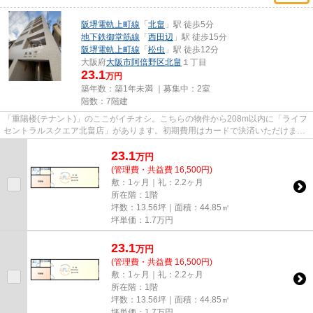
阪堺電軌上町線
「
北畠
」駅 徒歩5分
地下鉄御堂筋線
「
西田辺
」駅 徒歩15分
阪堺電軌上町線
「
松虫
」駅 徒歩12分
大阪府
大阪市阿倍野区
北畠
１丁目
23.1
万円
築年数：築1年未満 ｜募集中：
2室
階数：7階建
「重陽楼(テナント)」のここがイチオシ。こちらの物件から208m以内に「ライフ
セントラルスクエア北畠店」があります。初期費用はカードで決済いただけま
す。令和7年築の物件となってお...
23.1
万
円
(管理費・共益費 16,500円)
敷：1ヶ月｜礼：2.2ヶ月
所在階：1階
坪数：13.56坪｜面積：44.85㎡
坪単価：
1.7
万円
23.1
万
円
(管理費・共益費 16,500円)
敷：1ヶ月｜礼：2.2ヶ月
所在階：1階
坪数：13.56坪｜面積：44.85㎡
坪単価：
1.7
万円