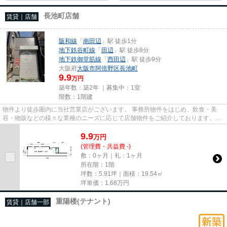
長池町店舗
賃貸｜店舗
阪和線
「
南田辺
」駅 徒歩1分
地下鉄谷町線
「
田辺
」駅 徒歩8分
地下鉄御堂筋線
「
西田辺
」駅 徒歩9分
大阪府
大阪市阿倍野区
長池町
9.9
万円
築年数：築2年 ｜募集中：
1室
階数：1階建
物件より徒歩圏内に当社営業店がございます。 事務所物件をはじめ、飲食・美
容・物販などの様々な業種のニーズに応じて店舗物件をご紹介しております。
尚、弊社ではおとり広告は一切...
9.9
万
円
(管理費・共益費 -)
敷：0ヶ月｜礼：1ヶ月
所在階：1階
坪数：5.91坪｜面積：19.54㎡
坪単価：
1.68
万円
重陽楼(テナント)
賃貸｜店舗一部