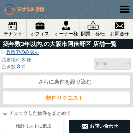
テナント
オフィス
オーナー様
開業・移転
お問合せ
築年数3年以内,の大阪市阿倍野区 店舗一覧
募集中のみ表示
3
該当物件
棟
3
空き数
件
さらに条件を絞り込む
物件リクエスト
チェックした物件をまとめて
検討リストに追加
お問い合わせ