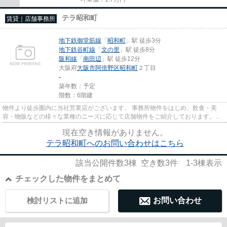
テラ昭和町
賃貸｜店舗事務所
地下鉄御堂筋線
「
昭和町
」駅 徒歩3分
地下鉄谷町線
「
文の里
」駅 徒歩8分
阪和線
「
南田辺
」駅 徒歩12分
大阪府
大阪市阿倍野区
昭和町
２丁目
-
築年数：予定
階数：6階建
物件より徒歩圏内に当社営業店がございます。 事務所物件をはじめ、飲食・美
容・物販などの様々な業種のニーズに応じて店舗物件をご紹介しております。
尚、弊社ではおとり広告は一切...
現在空き情報がありません。
テラ昭和町へのお問い合わせはこちら
該当公開件数
3
棟 空き数
3
件
1-3
棟表示
チェックした物件をまとめて
検討リストに追加
お問い合わせ