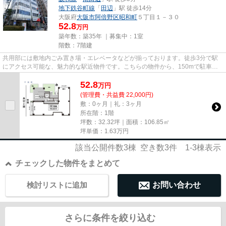
地下鉄谷町線
「
田辺
」駅 徒歩14分
大阪府
大阪市阿倍野区
昭和町
５丁目１－３０
52.8
万円
築年数：築35年 ｜募集中：
1室
階数：7階建
共用部には敷地内ごみ置き場・エレベータなどが揃っております。徒歩3分で駅
にアクセス可能な、魅力的な駅近物件です。こちらの物件から、150mで駐車場
です。2駅利用可能な物件で移動...
52.8
万
円
(管理費・共益費 22,000円)
敷：0ヶ月｜礼：3ヶ月
所在階：1階
坪数：32.32坪｜面積：106.85㎡
坪単価：
1.63
万円
該当公開件数
3
棟 空き数
3
件
1-3
棟表示
チェックした物件をまとめて
検討リストに追加
お問い合わせ
さらに条件を絞り込む