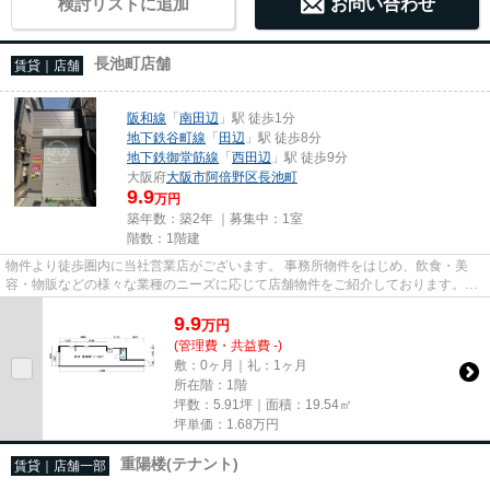
検討リストに追加
お問い合わせ
長池町店舗
賃貸｜店舗
阪和線
「
南田辺
」駅 徒歩1分
地下鉄谷町線
「
田辺
」駅 徒歩8分
地下鉄御堂筋線
「
西田辺
」駅 徒歩9分
大阪府
大阪市阿倍野区
長池町
9.9
万円
築年数：築2年 ｜募集中：
1室
階数：1階建
物件より徒歩圏内に当社営業店がございます。 事務所物件をはじめ、飲食・美
容・物販などの様々な業種のニーズに応じて店舗物件をご紹介しております。
尚、弊社ではおとり広告は一切...
9.9
万
円
(管理費・共益費 -)
敷：0ヶ月｜礼：1ヶ月
所在階：1階
坪数：5.91坪｜面積：19.54㎡
坪単価：
1.68
万円
重陽楼(テナント)
賃貸｜店舗一部