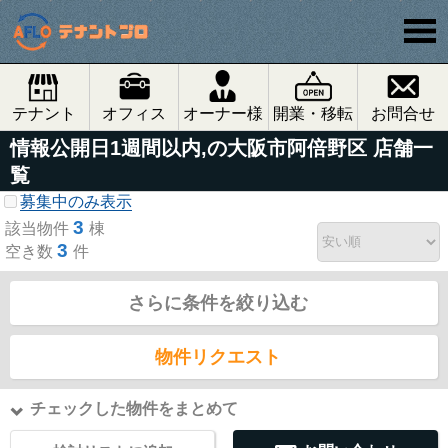
テナント
オフィス
オーナー様
開業・移転
お問合せ
情報公開日1週間以内,の大阪市阿倍野区 店舗一
覧
募集中のみ表示
3
該当物件
棟
3
空き数
件
さらに条件を絞り込む
物件リクエスト
チェックした物件をまとめて