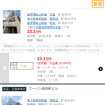
阪堺電軌上町線
「
北畠
」駅 徒歩5分
地下鉄御堂筋線
「
西田辺
」駅 徒歩15分
阪堺電軌上町線
「
松虫
」駅 徒歩12分
大阪府
大阪市阿倍野区
北畠
１丁目
23.1
万円
築年数：築1年未満 ｜募集中：
1室
階数：7階建
「重陽楼(テナント)」のここがイチオシ。こちらの物件から208m以内に「ライフ
セントラルスクエア北畠店」があります。初期費用はカードで決済いただけま
す。令和7年築の物件となってお...
23.1
万
円
(管理費・共益費 16,500円)
敷：1ヶ月｜礼：2.2ヶ月
所在階：1階
坪数：13.56坪｜面積：44.85㎡
坪単価：
1.7
万円
アーバン昭和町ビル
賃貸｜店舗事務所
地下鉄御堂筋線
「
西田辺
」駅 徒歩3分
阪和線
「
南田辺
」駅 徒歩5分