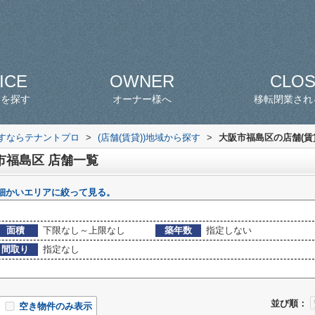
ICE
OWNER
CLO
スを探す
オーナー様へ
移転閉業され
探すならテナントプロ
>
(店舗(賃貸))地域から探す
>
大阪市福島区の店舗(賃
市福島区 店舗一覧
細かいエリアに絞って見る。
面積
下限なし～上限なし
築年数
指定しない
間取り
指定なし
並び順：
空き物件のみ表示