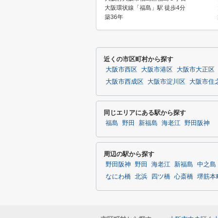
大阪環状線「福島」駅 徒歩4分
築36年
近くの市区町村から探す
大阪市西区
大阪市港区
大阪市大正区
大阪市西成区
大阪市淀川区
大阪市住
同じエリアにある駅から探す
福島
野田
新福島
海老江
野田阪神
周辺の駅から探す
野田阪神
野田
海老江
新福島
中之島
なにわ橋
北浜
四ツ橋
心斎橋
堺筋本