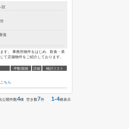
32
3分
骨造
ます。 事務所物件をはじめ、飲食・美
じて店舗物件をご紹介しております。
坪数/面積
詳細
検討リスト
こちら
4
7
1-4
当公開件数
棟 空き数
件
棟表示