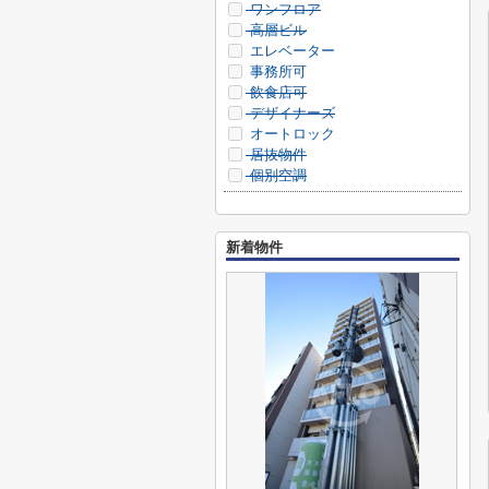
ワンフロア
高層ビル
エレベーター
事務所可
飲食店可
デザイナーズ
オートロック
居抜物件
個別空調
新着物件