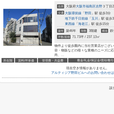
大阪府
大阪市福島区
吉野
３丁目2-
住所
交通
大阪環状線
「
野田
」駅 徒歩3分
地下鉄千日前線
「
玉川
」駅 徒歩
東西線
「
海老江
」駅 徒歩15分
築46年
3階建
鉄
築年
階数
構造
71.73坪 / 237.13㎡
坪数/面積
物件より徒歩圏内に当社営業店がござい
容・物販などの様々な業種のニーズに応
尚、...
敷金/礼金/保証金/償却/敷引
所在階
賃料/坪単価
管理費・共益費
現在空き情報がありません。
アルティジア野田ビルへのお問い合わせは
該