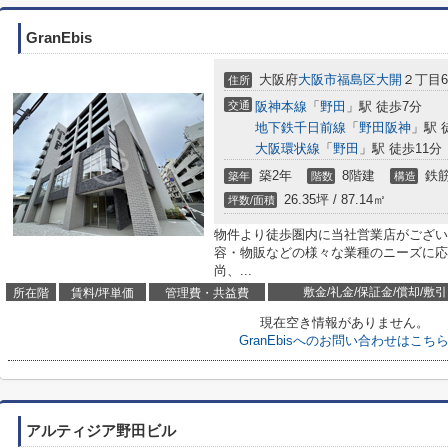
GranEbis
大阪府
大阪市福島区
大開
２丁目6-
住所
交通
阪神本線
「
野田
」駅 徒歩7分
地下鉄千日前線
「
野田阪神
」駅 
大阪環状線
「
野田
」駅 徒歩11分
築2年
8階建
鉄筋
築年
階数
構造
26.35坪 / 87.14㎡
坪数/面積
物件より徒歩圏内に当社営業店がござい
容・物販などの様々な業種のニーズに応
尚、...
敷金/礼金/保証金/償却/敷引
所在階
賃料/坪単価
管理費・共益費
現在空き情報がありません。
GranEbisへのお問い合わせはこち
アルティジア野田ビル