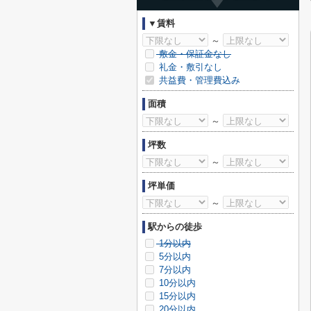
▼賃料
～
敷金・保証金なし
礼金・敷引なし
共益費・管理費込み
面積
～
坪数
～
坪単価
～
駅からの徒歩
1分以内
5分以内
7分以内
10分以内
15分以内
20分以内