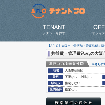
TENANT
OFF
テナントを探す
オフィ
【AFLO】大阪市で貸店舗・貸事務所を
共益費・管理費込み,の大阪
≫さらに
地域
大阪市福島区
賃料
下限なし～上限なし
駅徒歩
指定しない
設備条件
指定なし