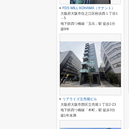
FDS WILL KOHAMA（テナント）
大阪府大阪市住之江区粉浜西１丁目1
－5
地下鉄四つ橋線「玉出」駅 徒歩1分
築9年
リアライズ立売堀ビル
大阪府大阪市西区立売堀１丁目2-23
地下鉄四つ橋線「本町」駅 徒歩3分
築1年未満