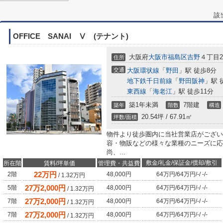
該
OFFICE SANAI Ⅴ (テナント)
大阪府
大阪市福島区
吉野
４丁目29
住所
交通
大阪環状線
「
野田
」駅 徒歩8分
地下鉄千日前線
「
野田阪神
」駅 
東西線
「
海老江
」駅 徒歩11分
築1年未満
7階建
築年
階数
構造
20.54坪 / 67.91㎡
坪数/面積
物件より徒歩圏内に当社営業店がござい
容・物販などの様々な業種のニーズに応
尚、...
敷金/礼金/保証金/償却/敷引
所在階
賃料/坪単価
管理費・共益費
22
万円
2階
48,000円
64万円
/
64万円
/
-
/
-
/
-
/
1.32
万円
27
万
2,000
円
5階
48,000円
64万円
/
64万円
/
-
/
-
/
-
/
1.32
万円
27
万
2,000
円
7階
48,000円
64万円
/
64万円
/
-
/
-
/
-
/
1.32
万円
27
万
2,000
円
7階
48,000円
64万円
/
64万円
/
-
/
-
/
-
/
1.32
万円