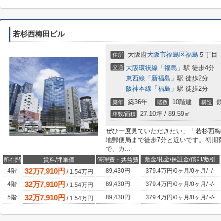
若杉西梅田ビル
大阪府
大阪市福島区
福島
５丁目
住所
交通
大阪環状線
「
福島
」駅 徒歩4分
東西線
「
新福島
」駅 徒歩2分
阪神本線
「
福島
」駅 徒歩2分
築36年
10階建
築年
階数
構造
27.10坪 / 89.59㎡
坪数/面積
ぜひ一度見ていただきたい、「若杉西梅
地郵便局まで徒歩7分と近いです。初期
で、カ...
敷金/礼金/保証金/償却/敷引
所在階
賃料/坪単価
管理費・共益費
32
万
7,910
円
4階
89,430円
379.4万円
/
0ヶ月
/
0ヶ月
/
-
/
-
/
1.54
万円
32
万
7,910
円
4階
89,430円
379.4万円
/
0ヶ月
/
0ヶ月
/
-
/
-
/
1.54
万円
32
万
7,910
円
5階
89,430円
379.4万円
/
0ヶ月
/
0ヶ月
/
-
/
-
/
1.54
万円