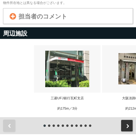
物件所在地とは異なる場合がございます。
担当者のコメント
周辺施設
三菱UFJ銀行瓦町支店
大阪淡路
約175m／3分
約212
前