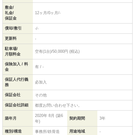
敷金/
礼金/
12ヶ月/0ヶ月/-
保証金
償却/敷引
-/-
更新料
-
駐車場/
空有(1台)/50,000円 (税込)
月額料金
保険加入 / 料
有 / -
金
保証人代行義
必加入
務
保証会社
その他
保証会社詳細
都度お問い合わせ下さい。
2020年 8月 (築6
築年月
契約期間
3年
年)
種別/構造
用途地域
事務所/鉄骨造
-