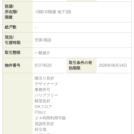
部屋/
所在階/
-/3階/10階建 地下1階
階建
総戸数
-
現況/
空家/相談
引渡時期
取引態様
一般媒介
取引条件の有
物件番号
87274520
2026年08月14日
効期限
陽当り良好
デザイナーズ
事務所可
バリアフリー
眺望良好
OAフロア
IT向け
２４時間利用可能
視認性良好
好立地