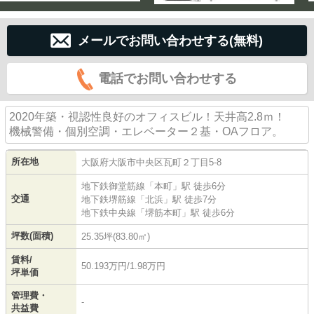
メールでお問い合わせする(無料)
電話でお問い合わせする
2020年築・視認性良好のオフィスビル！天井高2.8ｍ！
機械警備・個別空調・エレベーター２基・OAフロア。
所在地
大阪府
大阪市中央区
瓦町
２丁目5-8
地下鉄御堂筋線
「
本町
」駅 徒歩6分
交通
地下鉄堺筋線
「
北浜
」駅 徒歩7分
地下鉄中央線
「
堺筋本町
」駅 徒歩6分
坪数(面積)
25.35坪(83.80㎡)
賃料/
50.193万円/1.98万円
坪単価
管理費・
-
共益費