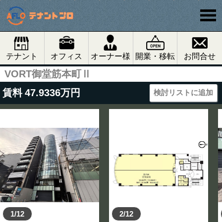
テナント
オフィス
オーナー様
開業・移転
お問合せ
VORT御堂筋本町Ⅱ
賃料
47.9336
万円
検討リストに追加
1/12
2/12