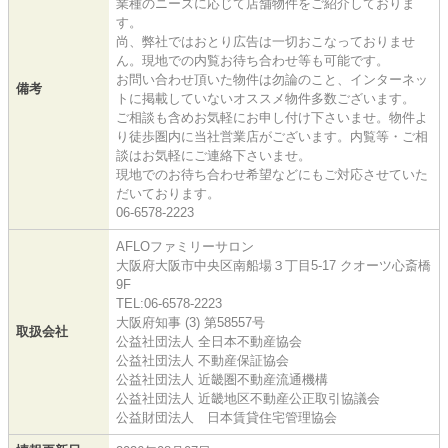
業種のニーズに応じて店舗物件をご紹介しておりま
す。
尚、弊社ではおとり広告は一切おこなっておりませ
ん。現地での内覧お待ち合わせ等も可能です。
お問い合わせ頂いた物件は勿論のこと、インターネッ
備考
トに掲載していないオススメ物件多数ございます。
ご相談も含めお気軽にお申し付け下さいませ。物件よ
り徒歩圏内に当社営業店がございます。内覧等・ご相
談はお気軽にご連絡下さいませ。
現地でのお待ち合わせ希望などにもご対応させていた
だいております。
06-6578-2223
AFLOファミリーサロン
大阪府大阪市中央区南船場３丁目5-17 クオーツ心斎橋
9F
TEL:06-6578-2223
大阪府知事 (3) 第58557号
取扱会社
公益社団法人 全日本不動産協会
公益社団法人 不動産保証協会
公益社団法人 近畿圏不動産流通機構
公益社団法人 近畿地区不動産公正取引協議会
公益財団法人 日本賃貸住宅管理協会