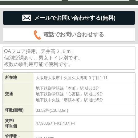
メールでお問い合わせする(無料)
電話でお問い合わせする
OAフロア採用。天井高２.６m！
個別空調あり。男女トイレ別です。
複数の駅利用可能で便利です。
所在地
大阪府
大阪市中央区
久太郎町
３丁目1-11
地下鉄御堂筋線
「
本町
」駅 徒歩3分
交通
地下鉄御堂筋線
「
心斎橋
」駅 徒歩9分
地下鉄中央線
「
堺筋本町
」駅 徒歩5分
坪数(面積)
33.52坪(110.80㎡)
賃料/
47.9336万円/1.43万円
坪単価
管理費・