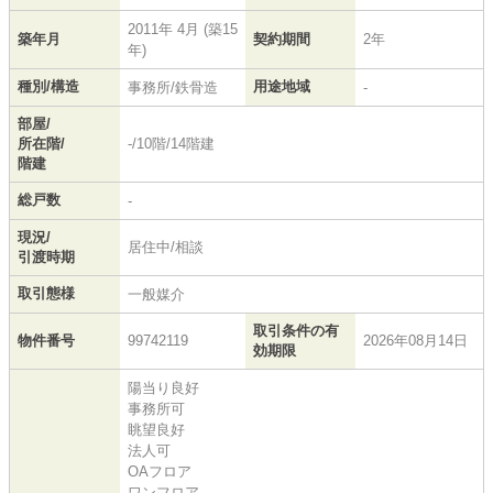
2011年 4月 (築15
築年月
契約期間
2年
年)
種別/構造
用途地域
事務所/鉄骨造
-
部屋/
所在階/
-/10階/14階建
階建
総戸数
-
現況/
居住中/相談
引渡時期
取引態様
一般媒介
取引条件の有
物件番号
99742119
2026年08月14日
効期限
陽当り良好
事務所可
眺望良好
法人可
OAフロア
ワンフロア