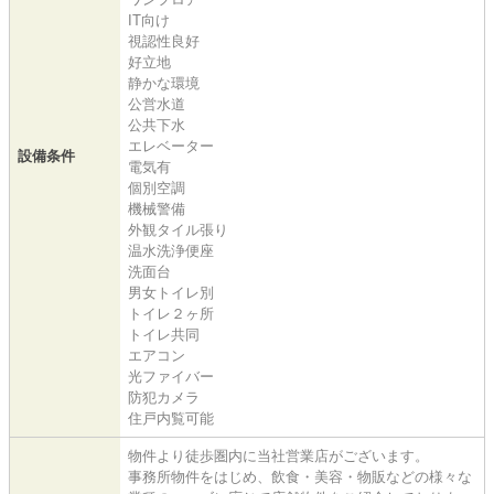
IT向け
視認性良好
好立地
静かな環境
公営水道
公共下水
エレベーター
設備条件
電気有
個別空調
機械警備
外観タイル張り
温水洗浄便座
洗面台
男女トイレ別
トイレ２ヶ所
トイレ共同
エアコン
光ファイバー
防犯カメラ
住戸内覧可能
物件より徒歩圏内に当社営業店がございます。
事務所物件をはじめ、飲食・美容・物販などの様々な