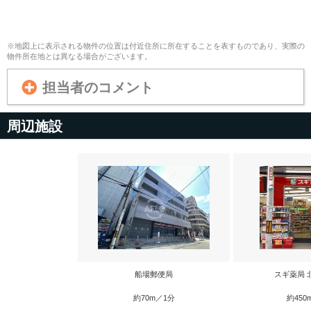
※地図上に表示される物件の位置は付近住所に所在することを表すものであり、実際の
物件所在地とは異なる場合がございます。
担当者のコメント
周辺施設
船場郵便局
スギ薬局 
約70m／1分
約450