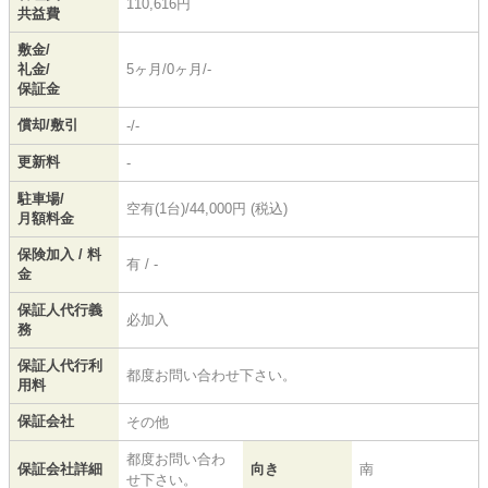
110,616円
共益費
敷金/
礼金/
5ヶ月/0ヶ月/-
保証金
償却/敷引
-/-
更新料
-
駐車場/
空有(1台)/44,000円 (税込)
月額料金
保険加入 / 料
有 / -
金
保証人代行義
必加入
務
保証人代行利
都度お問い合わせ下さい。
用料
保証会社
その他
都度お問い合わ
保証会社詳細
向き
南
せ下さい。