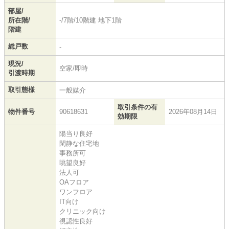
部屋/
所在階/
-/7階/10階建 地下1階
階建
総戸数
-
現況/
空家/即時
引渡時期
取引態様
一般媒介
取引条件の有
物件番号
90618631
2026年08月14日
効期限
陽当り良好
閑静な住宅地
事務所可
眺望良好
法人可
OAフロア
ワンフロア
IT向け
クリニック向け
視認性良好