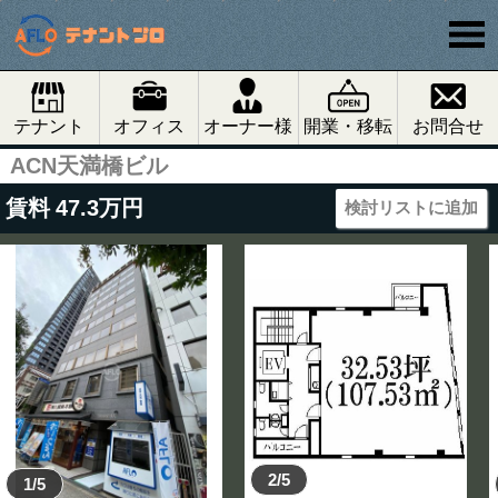
テナント
オフィス
オーナー様
開業・移転
お問合せ
ACN天満橋ビル
賃料
47.3
万円
検討リストに追加
2/5
1/5