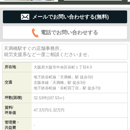
メールでお問い合わせする(無料)
電話でお問い合わせする
天満橋駅すぐの店舗事務所。
就労支援系など一度ご相談くださいませ。
所在地
大阪府
大阪市中央区
谷町
１丁目4-3
地下鉄谷町線
「
天満橋
」駅 徒歩3分
交通
京阪本線
「
天満橋
」駅 徒歩3分
地下鉄谷町線
「
谷町四丁目
」駅 徒歩7分
坪数(面積)
32.53坪(107.53㎡)
賃料/
47.3万円/1.32万円
坪単価
管理費・
-
共益費