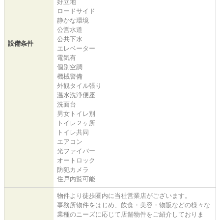
好立地
ロードサイド
静かな環境
公営水道
公共下水
設備条件
エレベーター
電気有
個別空調
機械警備
外観タイル張り
温水洗浄便座
洗面台
男女トイレ別
トイレ２ヶ所
トイレ共同
エアコン
光ファイバー
オートロック
防犯カメラ
住戸内覧可能
物件より徒歩圏内に当社営業店がございます。
事務所物件をはじめ、飲食・美容・物販などの様々な
業種のニーズに応じて店舗物件をご紹介しておりま