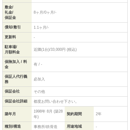
敷金/
礼金/
8ヶ月/0ヶ月/-
保証金
償却/敷引
1.1ヶ月/-
更新料
-
駐車場/
近隣(1台)/33,000円 (税込)
月額料金
保険加入 / 料
有 / -
金
保証人代行義
必加入
務
保証会社
その他
保証会社詳細
都度お問い合わせ下さい。
1998年 8月 (築28
築年月
契約期間
2年
年)
種別/構造
用途地域
事務所/鉄骨造
-