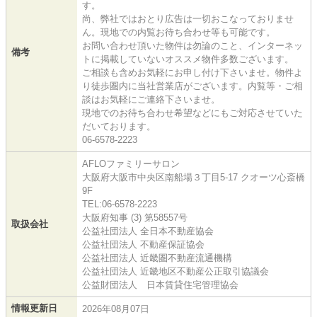
す。
尚、弊社ではおとり広告は一切おこなっておりませ
ん。現地での内覧お待ち合わせ等も可能です。
お問い合わせ頂いた物件は勿論のこと、インターネッ
備考
トに掲載していないオススメ物件多数ございます。
ご相談も含めお気軽にお申し付け下さいませ。物件よ
り徒歩圏内に当社営業店がございます。内覧等・ご相
談はお気軽にご連絡下さいませ。
現地でのお待ち合わせ希望などにもご対応させていた
だいております。
06-6578-2223
AFLOファミリーサロン
大阪府大阪市中央区南船場３丁目5-17 クオーツ心斎橋
9F
TEL:06-6578-2223
大阪府知事 (3) 第58557号
取扱会社
公益社団法人 全日本不動産協会
公益社団法人 不動産保証協会
公益社団法人 近畿圏不動産流通機構
公益社団法人 近畿地区不動産公正取引協議会
公益財団法人 日本賃貸住宅管理協会
情報更新日
2026年08月07日