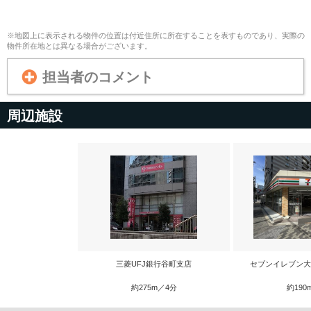
※地図上に表示される物件の位置は付近住所に所在することを表すものであり、実際の
物件所在地とは異なる場合がございます。
担当者のコメント
周辺施設
三菱UFJ銀行谷町支店
セブンイレブン大
約275m／4分
約190