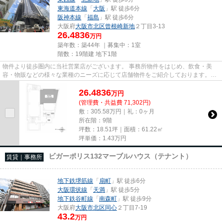
東海道本線
「
大阪
」駅 徒歩6分
阪神本線
「
福島
」駅 徒歩6分
大阪府
大阪市北区
曾根崎新地
２丁目3-13
26.4836
万円
築年数：築44年 ｜募集中：
1室
階数：19階建 地下1階
物件より徒歩圏内に当社営業店がございます。 事務所物件をはじめ、飲食・美
容・物販などの様々な業種のニーズに応じて店舗物件をご紹介しております。
尚、弊社ではおとり広告は一切...
26.4836
万
円
(管理費・共益費 71,302円)
敷：305.58万円｜礼：0ヶ月
所在階：9階
坪数：18.51坪｜面積：61.22㎡
坪単価：
1.43
万円
ビガーポリス132マーブルハウス（テナント）
賃貸｜事務所
地下鉄堺筋線
「
扇町
」駅 徒歩6分
大阪環状線
「
天満
」駅 徒歩5分
地下鉄谷町線
「
南森町
」駅 徒歩9分
大阪府
大阪市北区
同心
２丁目7-19
43.2
万円