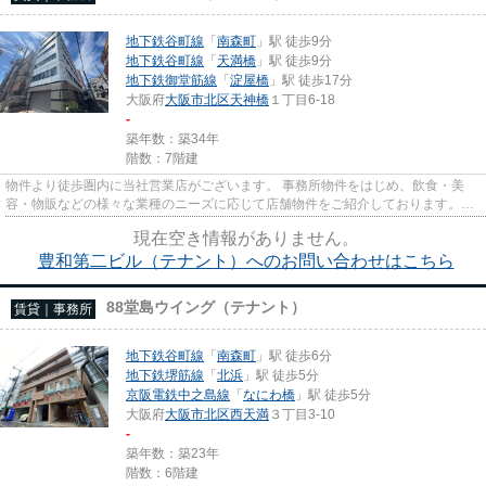
地下鉄谷町線
「
南森町
」駅 徒歩9分
地下鉄谷町線
「
天満橋
」駅 徒歩9分
地下鉄御堂筋線
「
淀屋橋
」駅 徒歩17分
大阪府
大阪市北区
天神橋
１丁目6-18
-
築年数：築34年
階数：7階建
物件より徒歩圏内に当社営業店がございます。 事務所物件をはじめ、飲食・美
容・物販などの様々な業種のニーズに応じて店舗物件をご紹介しております。
尚、弊社ではおとり広告は一切...
現在空き情報がありません。
豊和第二ビル（テナント）へのお問い合わせはこちら
88堂島ウイング（テナント）
賃貸｜事務所
地下鉄谷町線
「
南森町
」駅 徒歩6分
地下鉄堺筋線
「
北浜
」駅 徒歩5分
京阪電鉄中之島線
「
なにわ橋
」駅 徒歩5分
大阪府
大阪市北区
西天満
３丁目3-10
-
築年数：築23年
階数：6階建