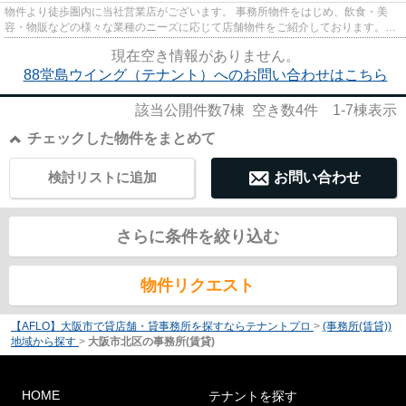
物件より徒歩圏内に当社営業店がございます。 事務所物件をはじめ、飲食・美
容・物販などの様々な業種のニーズに応じて店舗物件をご紹介しております。
尚、弊社ではおとり広告は一切...
現在空き情報がありません。
88堂島ウイング（テナント）へのお問い合わせはこちら
該当公開件数
7
棟 空き数
4
件
1-7
棟表示
チェックした物件をまとめて
検討リストに追加
お問い合わせ
さらに条件を絞り込む
物件リクエスト
【AFLO】大阪市で貸店舗・貸事務所を探すならテナントプロ
>
(事務所(賃貸))
地域から探す
>
大阪市北区の事務所(賃貸)
HOME
テナントを探す