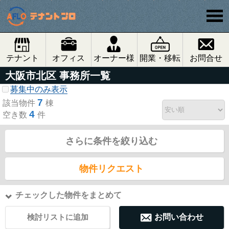
テナント
オフィス
オーナー様
開業・移転
お問合せ
大阪市北区 事務所一覧
募集中のみ表示
7
該当物件
棟
4
空き数
件
さらに条件を絞り込む
物件リクエスト
チェックした物件をまとめて
検討リストに追加
お問い合わせ