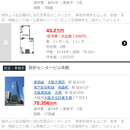
築年数：築42年 ｜募集中：
1室
階数：7階建
物件より徒歩圏内に当社営業店がございます。 事務所物件をはじめ、飲食・美
容・物販などの様々な業種のニーズに応じて店舗物件をご紹介しております。
尚、弊社ではおとり広告は一切...
43.2
万
円
(管理費・共益費 7,000円)
敷：2ヶ月｜礼：1.1ヶ月
所在階：2階
坪数：23.64坪｜面積：78.18㎡
坪単価：
1.83
万円
若杉センタービル本館
賃貸｜事務所
東西線
「
大阪天満宮
」駅 徒歩1分
地下鉄谷町線
「
南森町
」駅 徒歩1分
大阪環状線
「
天満
」駅 徒歩10分
大阪府
大阪市北区
東天満
２丁目9-1
70.356
万円
築年数：築34年 ｜募集中：
1室
階数：17階建
物件より徒歩圏内に当社営業店がございます。 事務所物件をはじめ、飲食・美
容・物販などの様々な業種のニーズに応じて店舗物件をご紹介しております。