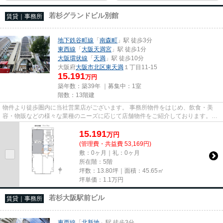
若杉グランドビル別館
賃貸｜事務所
地下鉄谷町線
「
南森町
」駅 徒歩3分
東西線
「
大阪天満宮
」駅 徒歩1分
大阪環状線
「
天満
」駅 徒歩10分
大阪府
大阪市北区
東天満
１丁目11-15
15.191
万円
築年数：築39年 ｜募集中：
1室
階数：13階建
物件より徒歩圏内に当社営業店がございます。 事務所物件をはじめ、飲食・美
容・物販などの様々な業種のニーズに応じて店舗物件をご紹介しております。
尚、弊社ではおとり広告は一切...
15.191
万
円
(管理費・共益費 53,169円)
敷：0ヶ月｜礼：0ヶ月
所在階：5階
坪数：13.80坪｜面積：45.65㎡
坪単価：
1.1
万円
若杉大阪駅前ビル
賃貸｜事務所
東西線
「
北新地
」駅 徒歩3分