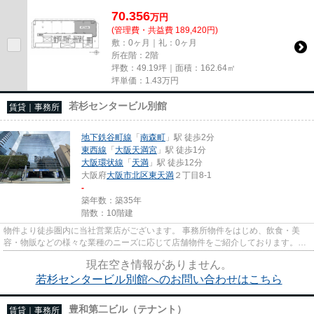
尚、弊社ではおとり広告は一切...
70.356
万
円
(管理費・共益費 189,420円)
敷：0ヶ月｜礼：0ヶ月
所在階：2階
坪数：49.19坪｜面積：162.64㎡
坪単価：
1.43
万円
若杉センタービル別館
賃貸｜事務所
地下鉄谷町線
「
南森町
」駅 徒歩2分
東西線
「
大阪天満宮
」駅 徒歩1分
大阪環状線
「
天満
」駅 徒歩12分
大阪府
大阪市北区
東天満
２丁目8-1
-
築年数：築35年
階数：10階建
物件より徒歩圏内に当社営業店がございます。 事務所物件をはじめ、飲食・美
容・物販などの様々な業種のニーズに応じて店舗物件をご紹介しております。
尚、弊社ではおとり広告は一切...
現在空き情報がありません。
若杉センタービル別館へのお問い合わせはこちら
豊和第二ビル（テナント）
賃貸｜事務所