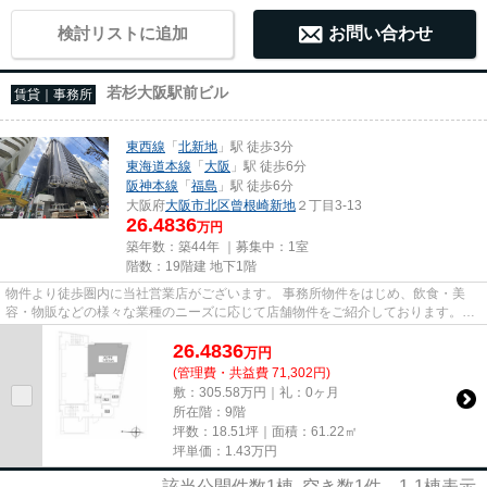
検討リストに追加
お問い合わせ
若杉大阪駅前ビル
賃貸｜事務所
東西線
「
北新地
」駅 徒歩3分
東海道本線
「
大阪
」駅 徒歩6分
阪神本線
「
福島
」駅 徒歩6分
大阪府
大阪市北区
曾根崎新地
２丁目3-13
26.4836
万円
築年数：築44年 ｜募集中：
1室
階数：19階建 地下1階
物件より徒歩圏内に当社営業店がございます。 事務所物件をはじめ、飲食・美
容・物販などの様々な業種のニーズに応じて店舗物件をご紹介しております。
尚、弊社ではおとり広告は一切...
26.4836
万
円
(管理費・共益費 71,302円)
敷：305.58万円｜礼：0ヶ月
所在階：9階
坪数：18.51坪｜面積：61.22㎡
坪単価：
1.43
万円
該当公開件数
1
棟 空き数
1
件
1-1
棟表示