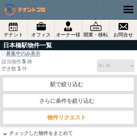
テナント
オフィス
オーナー様
開業・移転
お問合せ
日本橋駅物件一覧
募集中のみ表示
5
該当物件
棟
1
空き数
件
駅で絞り込む
さらに条件を絞り込む
物件リクエスト
チェックした物件をまとめて