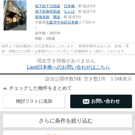
地下鉄千日前線
「
日本橋
」駅 徒歩5分
地下鉄御堂筋線
「
なんば
」駅 徒歩7分
南海本線
「
難波
」駅 徒歩5分
大阪府
大阪市中央区
日本橋
２丁目6-9
-
築年数：築65年
階数：3階建
物件より徒歩圏内に当社営業店がございます。 事務所物件をはじめ、飲食・美
容・物販などの様々な業種のニーズに応じて店舗物件をご紹介しております。
尚、弊社ではおとり広告は一切...
現在空き情報がありません。
Land日本橋へのお問い合わせはこちら
該当公開件数
5
棟 空き数
1
件
1-5
棟表示
チェックした物件をまとめて
検討リストに追加
お問い合わせ
さらに条件を絞り込む