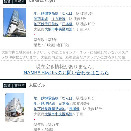
NAMBA SkyO
賃貸｜事務所
地下鉄御堂筋線
「
なんば
」駅 徒歩5分
関西本線
「
ＪＲ難波
」駅 徒歩8分
地下鉄千日前線
「
日本橋
」駅 徒歩10分
大阪府
大阪市中央区
難波
５丁目1-60
-
築年数：築7年
階数：31階建 地下2階
大阪市内全域お任せ下さい。 その他にもインターネットに掲載していないオスス
メ物件多数ございます。 大阪府内全域、経験豊富なスタッフがご対応させて頂き
ます。 尚、弊社ではおとり...
現在空き情報がありません。
NAMBA SkyOへのお問い合わせはこちら
末広ビル
賃貸｜事務所
地下鉄御堂筋線
「
なんば
」駅 徒歩10分
地下鉄堺筋線
「
日本橋
」駅 徒歩3分
地下鉄長堀鶴見緑地
「
長堀橋
」駅 徒歩15分
大阪府
大阪市中央区
高津
２丁目
-
築年数：築53年
階数：8階建