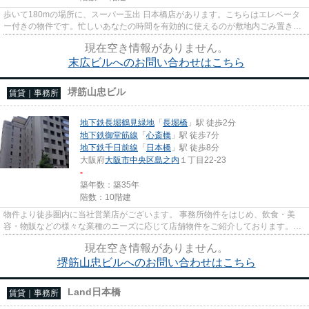
歩いて180mの場所に、スーパー玉出 日本橋店があります。こちらはエレベータ
ー付きの物件です。忙しいあなたの時間を有効的に使えるのが敷地内ごみ置き場
です。
現在空き情報がありません。
末広ビルへのお問い合わせはこちら
堺筋山忠ビル
賃貸｜事務所
地下鉄長堀鶴見緑地
「
長堀橋
」駅 徒歩2分
地下鉄御堂筋線
「
心斎橋
」駅 徒歩7分
地下鉄千日前線
「
日本橋
」駅 徒歩8分
大阪府
大阪市中央区
島之内
１丁目22-23
-
築年数：築35年
階数：10階建
物件より徒歩圏内に当社営業店がございます。 事務所物件をはじめ、飲食・美
容・物販などの様々な業種のニーズに応じて店舗物件をご紹介しております。
尚、弊社ではおとり広告は一切...
現在空き情報がありません。
堺筋山忠ビルへのお問い合わせはこちら
Land日本橋
賃貸｜事務所