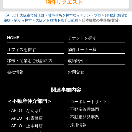
物件リクエスト
【AFLO】大阪市で貸店舗・貸事務所を探すならテナントプロ
>
(事務所(賃貸))
路線・駅から探す
>
大阪メトロ地下鉄千日前線
>
日本橋駅の事務所(賃貸)
HOME
テナントを探す
オフィスを探す
物件オーナー様
移転・閉業をご検討の方
成約物件
会社情報
お問合せ
関連事業内容
＜不動産仲介部門＞
・コーポレートサイト
・不動産管理部門
・AFLO なんば店
・不動産開発事業
・AFLO 心斎橋店
・採用情報
・AFLO 上本町店