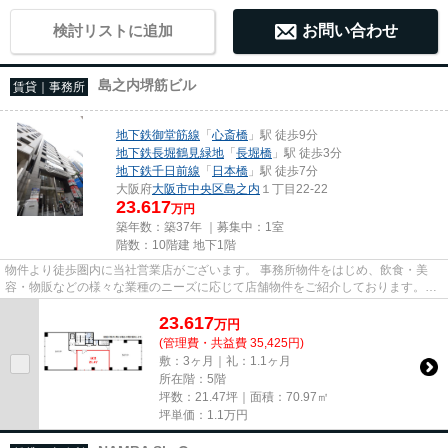
検討リストに追加
お問い合わせ
島之内堺筋ビル
賃貸｜事務所
地下鉄御堂筋線
「
心斎橋
」駅 徒歩9分
地下鉄長堀鶴見緑地
「
長堀橋
」駅 徒歩3分
地下鉄千日前線
「
日本橋
」駅 徒歩7分
大阪府
大阪市中央区
島之内
１丁目22-22
23.617
万円
築年数：築37年 ｜募集中：
1室
階数：10階建 地下1階
物件より徒歩圏内に当社営業店がございます。 事務所物件をはじめ、飲食・美
容・物販などの様々な業種のニーズに応じて店舗物件をご紹介しております。
尚、弊社ではおとり広告は一切...
23.617
万
円
(管理費・共益費 35,425円)
敷：3ヶ月｜礼：1.1ヶ月
所在階：5階
坪数：21.47坪｜面積：70.97㎡
坪単価：
1.1
万円