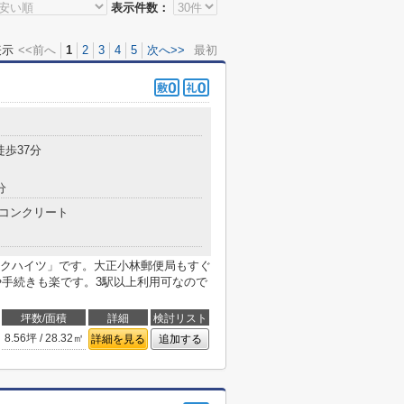
表示件数：
表示
<<前へ
1
2
3
4
5
次へ>>
最初
徒歩37分
分
コンクリート
クハイツ」です。大正小林郵便局もすぐ
や手続きも楽です。3駅以上利用可なので
坪数/面積
詳細
検討リスト
8.56坪 / 28.32㎡
詳細を見る
追加する