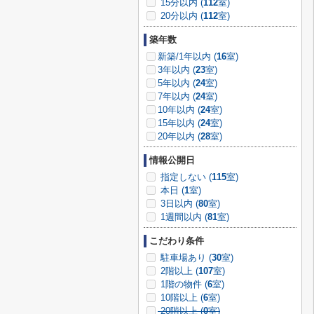
15分以内 (
112
室)
20分以内 (
112
室)
築年数
新築/1年以内 (
16
室)
3年以内 (
23
室)
5年以内 (
24
室)
7年以内 (
24
室)
10年以内 (
24
室)
15年以内 (
24
室)
20年以内 (
28
室)
情報公開日
指定しない (
115
室)
本日 (
1
室)
3日以内 (
80
室)
1週間以内 (
81
室)
こだわり条件
駐車場あり (
30
室)
2階以上 (
107
室)
1階の物件 (
6
室)
10階以上 (
6
室)
20階以上 (
0
室)