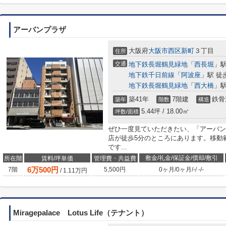
アーバンプラザ
大阪府
大阪市西区
新町
３丁目
住所
交通
地下鉄長堀鶴見緑地
「
西長堀
」駅
地下鉄千日前線
「
阿波座
」駅 徒
地下鉄長堀鶴見緑地
「
西大橋
」駅
築41年
7階建
鉄骨
築年
階数
構造
5.44坪 / 18.00㎡
坪数/面積
ぜひ一度見ていただきたい、「アーバン
店が徒歩5分のところにあります。移動
です...
敷金/礼金/保証金/償却/敷引
所在階
賃料/坪単価
管理費・共益費
6
万
500
円
7階
5,500円
0ヶ月
/
0ヶ月
/
-
/
-
/
-
/
1.11
万円
Miragepalace Lotus Life（テナント）