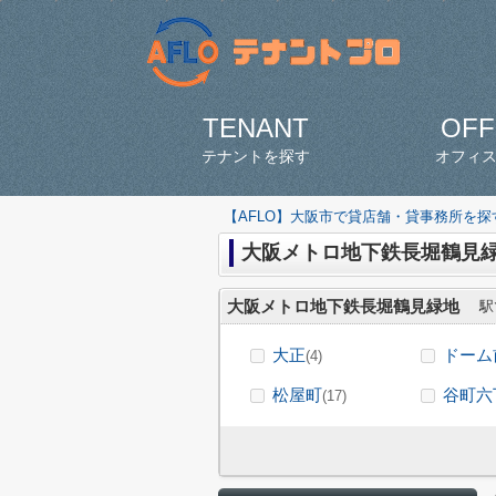
TENANT
OFF
テナントを探す
オフィ
【AFLO】大阪市で貸店舗・貸事務所を
大阪メトロ地下鉄長堀鶴見
大阪メトロ地下鉄長堀鶴見緑地
駅
大正
ドーム
(4)
松屋町
谷町六
(17)