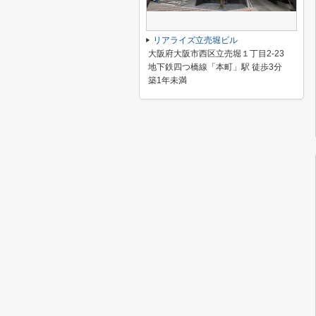
リアライズ立売堀ビル
大阪府大阪市西区立売堀１丁目2-23
地下鉄四つ橋線「本町」駅 徒歩3分
築1年未満