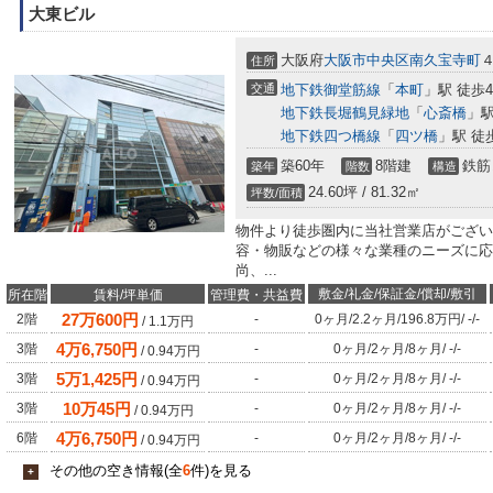
大東ビル
大阪府
大阪市中央区
南久宝寺町
４
住所
交通
地下鉄御堂筋線
「
本町
」駅 徒歩
地下鉄長堀鶴見緑地
「
心斎橋
」駅
地下鉄四つ橋線
「
四ツ橋
」駅 徒
築60年
8階建
鉄筋
築年
階数
構造
24.60坪 / 81.32㎡
坪数/面積
物件より徒歩圏内に当社営業店がござい
容・物販などの様々な業種のニーズに応
尚、...
敷金/礼金/保証金/償却/敷引
所在階
賃料/坪単価
管理費・共益費
27
万
600
円
2階
-
0ヶ月
/
2.2ヶ月
/
196.8万円
/
-
/
-
/
1.1
万円
4
万
6,750
円
3階
-
0ヶ月
/
2ヶ月
/
8ヶ月
/
-
/
-
/
0.94
万円
5
万
1,425
円
3階
-
0ヶ月
/
2ヶ月
/
8ヶ月
/
-
/
-
/
0.94
万円
10
万
45
円
3階
-
0ヶ月
/
2ヶ月
/
8ヶ月
/
-
/
-
/
0.94
万円
4
万
6,750
円
6階
-
0ヶ月
/
2ヶ月
/
8ヶ月
/
-
/
-
/
0.94
万円
その他の空き情報(全
6
件)を見る
+