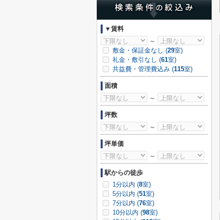
▼賃料
～
敷金・保証金なし (
29
室)
礼金・敷引なし (
61
室)
共益費・管理費込み (
115
室)
面積
～
坪数
～
坪単価
～
駅からの徒歩
1分以内 (
8
室)
5分以内 (
51
室)
7分以内 (
76
室)
10分以内 (
98
室)