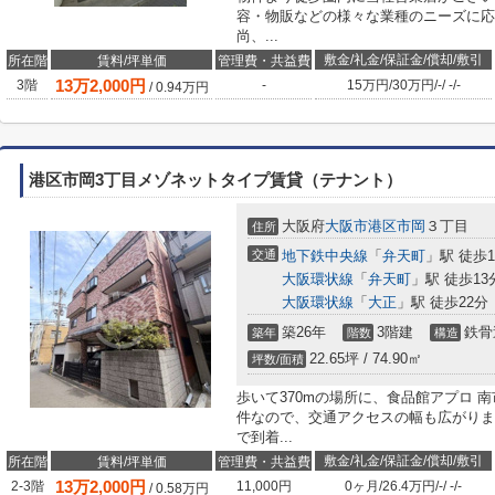
容・物販などの様々な業種のニーズに応
尚、...
敷金/礼金/保証金/償却/敷引
所在階
賃料/坪単価
管理費・共益費
13
万
2,000
円
3階
-
15万円
/
30万円
/
-
/
-
/
-
/
0.94
万円
港区市岡3丁目メゾネットタイプ賃貸（テナント）
大阪府
大阪市港区
市岡
３丁目
住所
交通
地下鉄中央線
「
弁天町
」駅 徒歩1
大阪環状線
「
弁天町
」駅 徒歩13
大阪環状線
「
大正
」駅 徒歩22分
築26年
3階建
鉄骨
築年
階数
構造
22.65坪 / 74.90㎡
坪数/面積
歩いて370mの場所に、食品館アプロ 
件なので、交通アクセスの幅も広がりま
で到着...
敷金/礼金/保証金/償却/敷引
所在階
賃料/坪単価
管理費・共益費
13
万
2,000
円
2-3階
11,000円
0ヶ月
/
26.4万円
/
-
/
-
/
-
/
0.58
万円