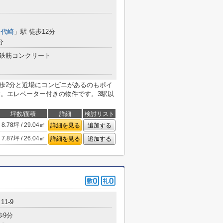
千代崎
」駅 徒歩12分
分
鉄筋コンクリート
徒歩2分と近場にコンビニがあるのもポイ
す。エレベーター付きの物件です。3駅以
坪数/面積
詳細
検討リスト
8.78坪 / 29.04㎡
詳細を見る
追加する
7.87坪 / 26.04㎡
詳細を見る
追加する
1-9
歩9分