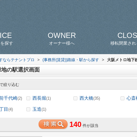
ICE
OWNER
CLO
スを探す
オーナー様へ
移転閉業され
探すならテナントプロ
>
(事務所(賃貸))路線・駅から探す
>
大阪メトロ地下鉄
緑地の駅選択画面
で絞り込む
前千代崎
西長堀
西大橋
心斎
(2)
(1)
(35)
丁目
玉造
(4)
(1)
140
件が該当