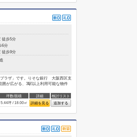
 徒歩5分
歩6分
 徒歩9分
造
プラザ」です。りそな銀行 大阪西区支
範囲が広がる、3駅以上利用可能な物件
坪数/面積
詳細
検討リスト
5.44坪 / 18.00㎡
詳細を見る
追加する