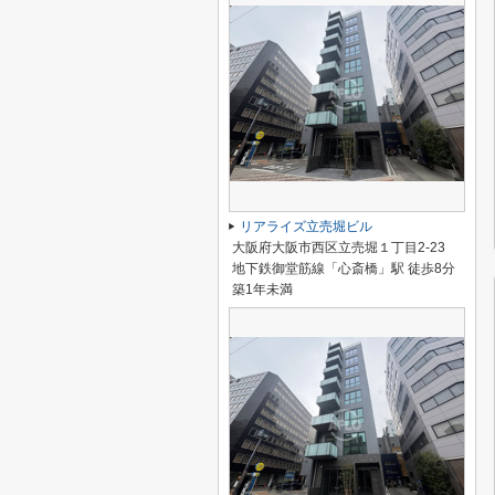
リアライズ立売堀ビル
大阪府大阪市西区立売堀１丁目2-23
地下鉄御堂筋線「心斎橋」駅 徒歩8分
築1年未満