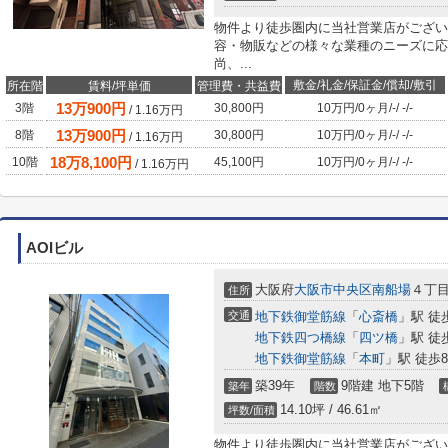
物件より徒歩圏内に当社営業店がござい
容・物販などの様々な業種のニーズに応
尚、...
敷金/礼金/保証金/償却/敷引
所在階
賃料/坪単価
管理費・共益費
13
万
900
円
3階
30,800円
10万円
/
0ヶ月
/
-
/
-
/
-
/
1.16
万円
13
万
900
円
8階
30,800円
10万円
/
0ヶ月
/
-
/
-
/
-
/
1.16
万円
18
万
8,100
円
10階
45,100円
10万円
/
0ヶ月
/
-
/
-
/
-
/
1.16
万円
AOIビル
大阪府
大阪市中央区
南船場
４丁
住所
交通
地下鉄御堂筋線
「
心斎橋
」駅 徒
地下鉄四つ橋線
「
四ツ橋
」駅 徒
地下鉄御堂筋線
「
本町
」駅 徒歩
築39年
9階建 地下5階
築年
階数
14.10坪 / 46.61㎡
坪数/面積
物件より徒歩圏内に当社営業店がござい