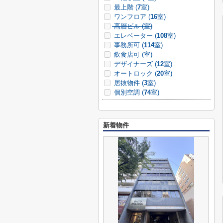
最上階 (
7
室)
ワンフロア (
16
室)
高層ビル (
室)
エレベーター (
108
室)
事務所可 (
114
室)
飲食店可 (
室)
デザイナーズ (
12
室)
オートロック (
20
室)
居抜物件 (
3
室)
個別空調 (
74
室)
新着物件