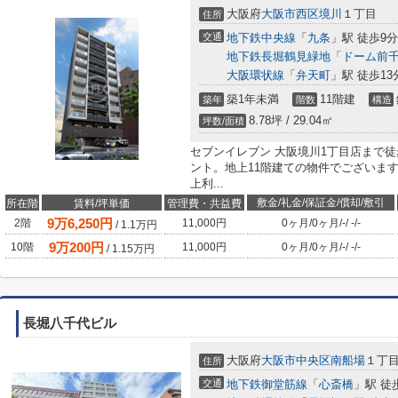
大阪府
大阪市西区
境川
１丁目
住所
交通
地下鉄中央線
「
九条
」駅 徒歩9分
地下鉄長堀鶴見緑地
「
ドーム前
大阪環状線
「
弁天町
」駅 徒歩13
築1年未満
11階建
築年
階数
構造
8.78坪 / 29.04㎡
坪数/面積
セブンイレブン 大阪境川1丁目店まで
ント。地上11階建ての物件でございま
上利...
敷金/礼金/保証金/償却/敷引
所在階
賃料/坪単価
管理費・共益費
9
万
6,250
円
2階
11,000円
0ヶ月
/
0ヶ月
/
-
/
-
/
-
/
1.1
万円
9
万
200
円
10階
11,000円
0ヶ月
/
0ヶ月
/
-
/
-
/
-
/
1.15
万円
長堀八千代ビル
大阪府
大阪市中央区
南船場
１丁目1
住所
交通
地下鉄御堂筋線
「
心斎橋
」駅 徒