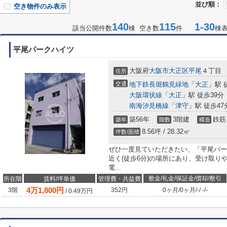
並び順：
空き物件のみ表示
140
115
1-30
該当公開件数
棟 空き数
件
棟
平尾パークハイツ
大阪府
大阪市大正区
平尾
４丁目
住所
交通
地下鉄長堀鶴見緑地
「
大正
」駅 
大阪環状線
「
大正
」駅 徒歩39分
南海汐見橋線
「
津守
」駅 徒歩47
築56年
3階建
鉄筋
築年
階数
構造
8.56坪 / 28.32㎡
坪数/面積
ぜひ一度見ていただきたい、「平尾パー
近く(徒歩6分)の場所にあり、受け取り
電...
敷金/礼金/保証金/償却/敷引
所在階
賃料/坪単価
管理費・共益費
4
万
1,800
円
3階
352円
0ヶ月
/
0ヶ月
/
-
/
-
/
-
/
0.49
万円