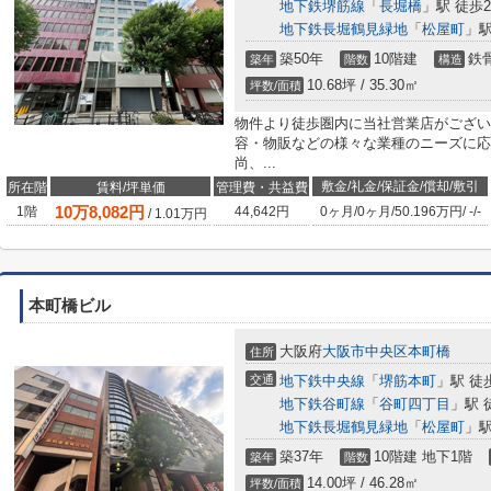
地下鉄堺筋線
「
長堀橋
」駅 徒歩
地下鉄長堀鶴見緑地
「
松屋町
」駅
築50年
10階建
鉄
築年
階数
構造
10.68坪 / 35.30㎡
坪数/面積
物件より徒歩圏内に当社営業店がござい
容・物販などの様々な業種のニーズに応
尚、...
敷金/礼金/保証金/償却/敷引
所在階
賃料/坪単価
管理費・共益費
10
万
8,082
円
1階
44,642円
0ヶ月
/
0ヶ月
/
50.196万円
/
-
/
-
/
1.01
万円
本町橋ビル
大阪府
大阪市中央区
本町橋
住所
交通
地下鉄中央線
「
堺筋本町
」駅 徒
地下鉄谷町線
「
谷町四丁目
」駅 
地下鉄長堀鶴見緑地
「
松屋町
」駅
築37年
10階建 地下1階
築年
階数
14.00坪 / 46.28㎡
坪数/面積