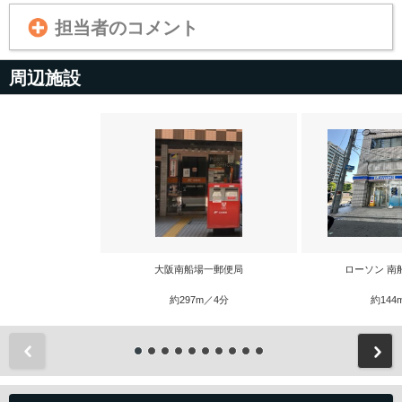
担当者のコメント
周辺施設
大阪南船場一郵便局
ローソン 南
約297m／4分
約144
前