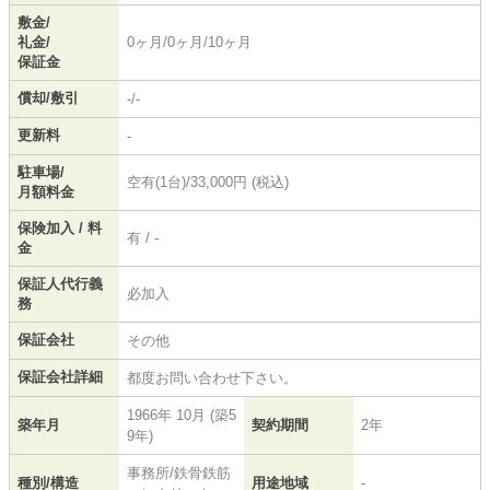
敷金/
礼金/
0ヶ月/0ヶ月/10ヶ月
保証金
償却/敷引
-/-
更新料
-
駐車場/
空有(1台)/33,000円 (税込)
月額料金
保険加入 / 料
有 / -
金
保証人代行義
必加入
務
保証会社
その他
保証会社詳細
都度お問い合わせ下さい。
1966年 10月 (築5
築年月
契約期間
2年
9年)
事務所/鉄骨鉄筋
種別/構造
用途地域
-