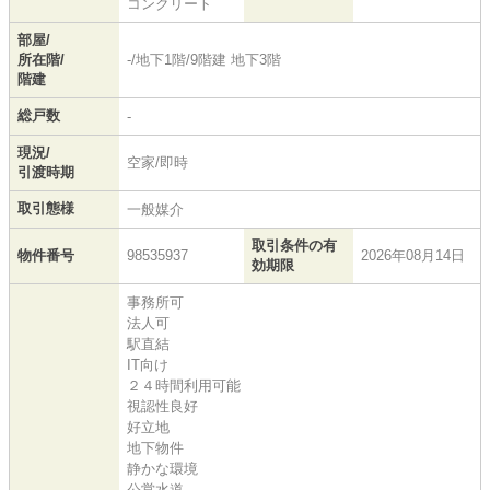
コンクリート
部屋/
所在階/
-/地下1階/9階建 地下3階
階建
総戸数
-
現況/
空家/即時
引渡時期
取引態様
一般媒介
取引条件の有
物件番号
98535937
2026年08月14日
効期限
事務所可
法人可
駅直結
IT向け
２４時間利用可能
視認性良好
好立地
地下物件
静かな環境
公営水道