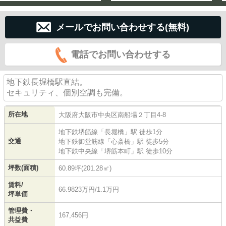
メールでお問い合わせする(無料)
電話でお問い合わせする
地下鉄長堀橋駅直結。
セキュリティ、個別空調も完備。
所在地
大阪府
大阪市中央区
南船場
２丁目4-8
地下鉄堺筋線
「
長堀橋
」駅 徒歩1分
交通
地下鉄御堂筋線
「
心斎橋
」駅 徒歩5分
地下鉄中央線
「
堺筋本町
」駅 徒歩10分
坪数(面積)
60.89坪(201.28㎡)
賃料/
66.9823万円/1.1万円
坪単価
管理費・
167,456円
共益費