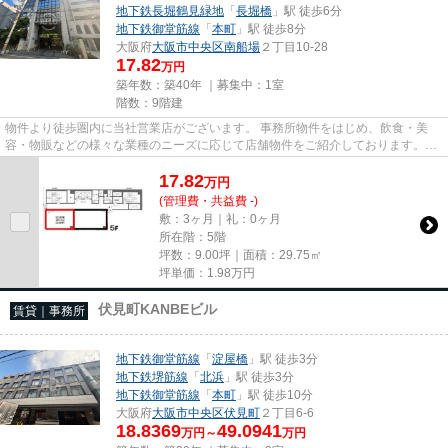
地下鉄長堀鶴見緑地
「
長堀橋
」駅 徒歩6分
地下鉄御堂筋線
「
本町
」駅 徒歩8分
大阪府
大阪市中央区
南船場
２丁目10-28
17.82
万円
築年数：築40年 ｜募集中：
1室
階数：9階建
物件より徒歩圏内に当社営業店がございます。 事務所物件をはじめ、飲食・美
容・物販などの様々な業種のニーズに応じて店舗物件をご紹介しております。
尚、弊社ではおとり広告は一切...
17.82
万
円
(管理費・共益費 -)
敷：3ヶ月｜礼：0ヶ月
所在階：5階
坪数：9.00坪｜面積：29.75㎡
坪単価：
1.98
万円
伏見町KANBEビル
賃貸｜事務所
地下鉄御堂筋線
「
淀屋橋
」駅 徒歩3分
地下鉄堺筋線
「
北浜
」駅 徒歩3分
地下鉄御堂筋線
「
本町
」駅 徒歩10分
大阪府
大阪市中央区
伏見町
２丁目6-6
18.8369
49.0941
万円～
万円