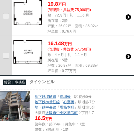
19.8
万
円
(管理費・共益費 75,000円)
敷：72万円｜礼：1.1ヶ月
所在階：2階
坪数：26.02坪｜面積：86.02㎡
坪単価：
0.76
万円
16.148
万
円
(管理費・共益費 57,750円)
敷：4ヶ月｜礼：1.1ヶ月
所在階：5階
坪数：20.97坪｜面積：69.33㎡
坪単価：
0.77
万円
タイケンビル
賃貸｜事務所
地下鉄堺筋線
「
長堀橋
」駅 徒歩5分
地下鉄御堂筋線
「
心斎橋
」駅 徒歩7分
地下鉄中央線
「
堺筋本町
」駅 徒歩5分
大阪府
大阪市中央区
博労町
２丁目4-7
16.5
万円
築年数：築36年 ｜募集中：
1室
階数：7階建 地下1階