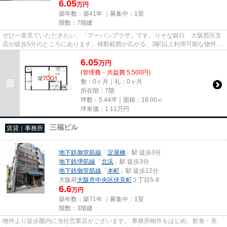
6.05
万円
築年数：築41年 ｜募集中：
1室
階数：7階建
ぜひ一度見ていただきたい、「アーバンプラザ」です。りそな銀行 大阪西区支
店が徒歩5分のところにあります。移動範囲が広がる、3駅以上利用可能な物件で
す。徒歩5分で駅にアクセスで...
6.05
万
円
(管理費・共益費 5,500円)
敷：0ヶ月｜礼：0ヶ月
所在階：7階
坪数：5.44坪｜面積：18.00㎡
坪単価：
1.11
万円
三福ビル
賃貸｜事務所
地下鉄御堂筋線
「
淀屋橋
」駅 徒歩3分
地下鉄堺筋線
「
北浜
」駅 徒歩3分
地下鉄御堂筋線
「
本町
」駅 徒歩12分
大阪府
大阪市中央区
伏見町
２丁目5-9
6.6
万円
築年数：築71年 ｜募集中：
1室
階数：3階建
物件より徒歩圏内に当社営業店がございます。 事務所物件をはじめ、飲食・美