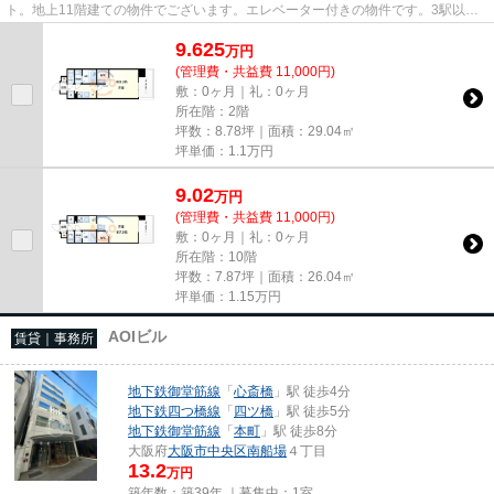
ト。地上11階建ての物件でございます。エレベーター付きの物件です。3駅以上
利用可なので、利便性を求め...
9.625
万
円
(管理費・共益費 11,000円)
敷：0ヶ月｜礼：0ヶ月
所在階：2階
坪数：8.78坪｜面積：29.04㎡
坪単価：
1.1
万円
9.02
万
円
(管理費・共益費 11,000円)
敷：0ヶ月｜礼：0ヶ月
所在階：10階
坪数：7.87坪｜面積：26.04㎡
坪単価：
1.15
万円
AOIビル
賃貸｜事務所
地下鉄御堂筋線
「
心斎橋
」駅 徒歩4分
地下鉄四つ橋線
「
四ツ橋
」駅 徒歩5分
地下鉄御堂筋線
「
本町
」駅 徒歩8分
大阪府
大阪市中央区
南船場
４丁目
13.2
万円
築年数：築39年 ｜募集中：
1室