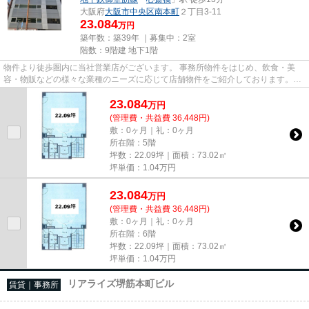
大阪府
大阪市中央区
南本町
２丁目3-11
23.084
万円
築年数：築39年 ｜募集中：
2室
階数：9階建 地下1階
物件より徒歩圏内に当社営業店がございます。 事務所物件をはじめ、飲食・美
容・物販などの様々な業種のニーズに応じて店舗物件をご紹介しております。
尚、弊社ではおとり広告は一切...
23.084
万
円
(管理費・共益費 36,448円)
敷：0ヶ月｜礼：0ヶ月
所在階：5階
坪数：22.09坪｜面積：73.02㎡
坪単価：
1.04
万円
23.084
万
円
(管理費・共益費 36,448円)
敷：0ヶ月｜礼：0ヶ月
所在階：6階
坪数：22.09坪｜面積：73.02㎡
坪単価：
1.04
万円
リアライズ堺筋本町ビル
賃貸｜事務所