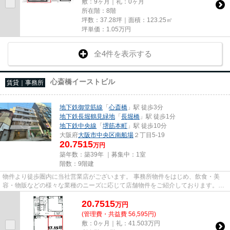
敷：9ヶ月｜礼：0ヶ月
所在階：8階
坪数：37.28坪｜面積：123.25㎡
坪単価：
1.05
万円
全4件を表示する
心斎橋イーストビル
賃貸｜事務所
地下鉄御堂筋線
「
心斎橋
」駅 徒歩3分
地下鉄長堀鶴見緑地
「
長堀橋
」駅 徒歩1分
地下鉄中央線
「
堺筋本町
」駅 徒歩10分
大阪府
大阪市中央区
南船場
２丁目5-19
20.7515
万円
築年数：築39年 ｜募集中：
1室
階数：9階建
物件より徒歩圏内に当社営業店がございます。 事務所物件をはじめ、飲食・美
容・物販などの様々な業種のニーズに応じて店舗物件をご紹介しております。
尚、弊社ではおとり広告は一切...
20.7515
万
円
(管理費・共益費 56,595円)
敷：0ヶ月｜礼：41.503万円