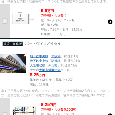
容・物販などの様々な業種のニーズに応じて店舗物件をご紹介しております。
尚、弊社ではおとり広告は一切...
6.6
万
円
(管理費・共益費 -)
敷：0ヶ月｜礼：2.2ヶ月
所在階：2階
坪数：7.35坪｜面積：24.32㎡
坪単価：
1.05
万円
ポートヴィラメイセイ
賃貸｜事務所
地下鉄中央線
「
大阪港
」駅 徒歩1分
地下鉄中央線
「
朝潮橋
」駅 徒歩21分
大阪環状線
「
弁天町
」駅 徒歩43分
大阪府
大阪市港区
築港
３丁目
8.25
万円
築年数：築41年 ｜募集中：
2室
階数：11階建
薬や日用品を買うのに便利なコクミンドラッグ 大阪港駅前2号店まで、140mで
す。是非ご覧ください11階建ての高層建築。駐車場までの距離は300mです。周
辺には、徒歩1分で利用できる駅が...
8.25
万
円
(管理費・共益費 5,500円)
敷：0ヶ月｜礼：15万円