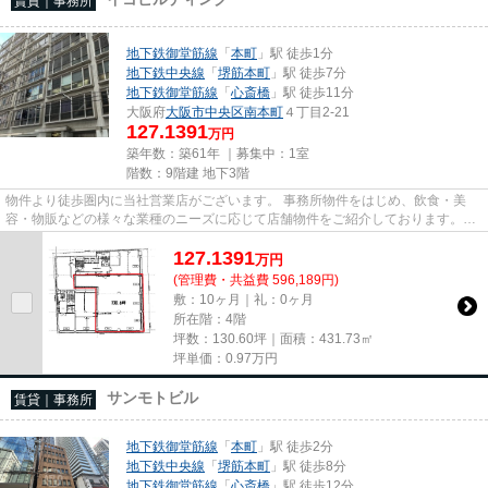
賃貸｜事務所
地下鉄御堂筋線
「
本町
」駅 徒歩1分
地下鉄中央線
「
堺筋本町
」駅 徒歩7分
地下鉄御堂筋線
「
心斎橋
」駅 徒歩11分
大阪府
大阪市中央区
南本町
４丁目2-21
127.1391
万円
築年数：築61年 ｜募集中：
1室
階数：9階建 地下3階
物件より徒歩圏内に当社営業店がございます。 事務所物件をはじめ、飲食・美
容・物販などの様々な業種のニーズに応じて店舗物件をご紹介しております。
尚、弊社ではおとり広告は一切...
127.1391
万
円
(管理費・共益費 596,189円)
敷：10ヶ月｜礼：0ヶ月
所在階：4階
坪数：130.60坪｜面積：431.73㎡
坪単価：
0.97
万円
サンモトビル
賃貸｜事務所
地下鉄御堂筋線
「
本町
」駅 徒歩2分
地下鉄中央線
「
堺筋本町
」駅 徒歩8分
地下鉄御堂筋線
「
心斎橋
」駅 徒歩12分