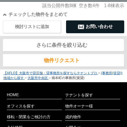
該当公開件数
8
棟 空き数
4
件
1-8
棟表示
チェックした物件をまとめて
検討リストに追加
お問い合わせ
さらに条件を絞り込む
物件リクエスト
【AFLO】大阪市で貸店舗・貸事務所を探すならテナントプロ
>
(事務所(賃貸))
地域から探す
>
大阪市中央区
>
南本町の事務所(賃貸)
HOME
テナントを探す
オフィスを探す
物件オーナー様
移転・閉業をご検討の方
成約物件