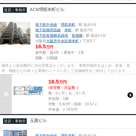
ACN堺筋本町ビル
賃貸｜事務所
地下鉄中央線
「
堺筋本町
」駅 徒歩1分
地下鉄御堂筋線
「
本町
」駅 徒歩7分
地下鉄長堀鶴見緑地
「
長堀橋
」駅 徒歩11分
大阪府
大阪市中央区
南本町
１丁目5-7
16.5
万円
築年数：築3年 ｜募集中：
1室
階数：10階建
物件より徒歩圏内に当社営業店がございます。 事務所物件をはじめ、飲食・美
容・物販などの様々な業種のニーズに応じて店舗物件をご紹介しております。
尚、弊社ではおとり広告は一切...
16.5
万
円
(管理費・共益費 -)
敷：0ヶ月｜礼：0ヶ月
所在階：1階
坪数：5.92坪｜面積：19.57㎡
坪単価：
2.79
万円
玉屋ビル
賃貸｜事務所
地下鉄中央線
「
堺筋本町
」駅 徒歩1分