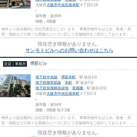
大阪府
大阪市中央区
南本町
４丁目2-18
-
築年数：築39年
階数：9階建
物件より徒歩圏内に当社営業店がございます。 事務所物件をはじめ、飲食・美
容・物販などの様々な業種のニーズに応じて店舗物件をご紹介しております。
尚、弊社ではおとり広告は一切...
現在空き情報がありません。
サンモトビルへのお問い合わせはこちら
堺筋ビル
賃貸｜事務所
地下鉄中央線
「
堺筋本町
」駅 徒歩1分
地下鉄御堂筋線
「
本町
」駅 徒歩7分
地下鉄長堀鶴見緑地
「
長堀橋
」駅 徒歩10分
大阪府
大阪市中央区
南本町
２丁目2-3
-
築年数：築34年
階数：9階建 地下1階
物件より徒歩圏内に当社営業店がございます。 事務所物件をはじめ、飲食・美
容・物販などの様々な業種のニーズに応じて店舗物件をご紹介しております。
尚、弊社ではおとり広告は一切...
現在空き情報がありません。