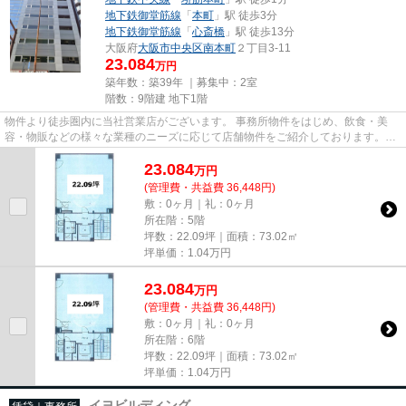
地下鉄御堂筋線
「
本町
」駅 徒歩3分
地下鉄御堂筋線
「
心斎橋
」駅 徒歩13分
大阪府
大阪市中央区
南本町
２丁目3-11
23.084
万円
築年数：築39年 ｜募集中：
2室
階数：9階建 地下1階
物件より徒歩圏内に当社営業店がございます。 事務所物件をはじめ、飲食・美
容・物販などの様々な業種のニーズに応じて店舗物件をご紹介しております。
尚、弊社ではおとり広告は一切...
23.084
万
円
(管理費・共益費 36,448円)
敷：0ヶ月｜礼：0ヶ月
所在階：5階
坪数：22.09坪｜面積：73.02㎡
坪単価：
1.04
万円
23.084
万
円
(管理費・共益費 36,448円)
敷：0ヶ月｜礼：0ヶ月
所在階：6階
坪数：22.09坪｜面積：73.02㎡
坪単価：
1.04
万円
イヨビルディング