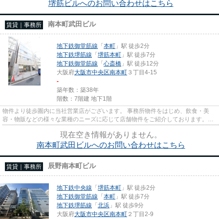
堺筋ビルへのお問い合わせはこちら
南本町武田ビル
賃貸｜事務所
地下鉄御堂筋線
「
本町
」駅 徒歩2分
地下鉄堺筋線
「
堺筋本町
」駅 徒歩7分
地下鉄御堂筋線
「
心斎橋
」駅 徒歩12分
大阪府
大阪市中央区
南本町
３丁目4-15
-
築年数：築38年
階数：7階建 地下1階
物件より徒歩圏内に当社営業店がございます。 事務所物件をはじめ、飲食・美
容・物販などの様々な業種のニーズに応じて店舗物件をご紹介しております。
尚、弊社ではおとり広告は一切...
現在空き情報がありません。
南本町武田ビルへのお問い合わせはこちら
辰野南本町ビル
賃貸｜事務所
地下鉄中央線
「
堺筋本町
」駅 徒歩2分
地下鉄御堂筋線
「
本町
」駅 徒歩7分
地下鉄堺筋線
「
北浜
」駅 徒歩9分
大阪府
大阪市中央区
南本町
２丁目2-9