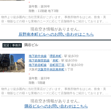
-
築年数：築36年
階数：11階建 地下3階
物件より徒歩圏内に当社営業店がございます。 事務所物件をはじめ、飲食・美
容・物販などの様々な業種のニーズに応じて店舗物件をご紹介しております。
尚、弊社ではおとり広告は一切...
現在空き情報がありません。
辰野南本町ビルへのお問い合わせはこちら
隅谷ビル
賃貸｜事務所
地下鉄中央線
「
堺筋本町
」駅 徒歩3分
地下鉄御堂筋線
「
本町
」駅 徒歩10分
地下鉄谷町線
「
谷町四丁目
」駅 徒歩10分
大阪府
大阪市中央区
南本町
１丁目
-
築年数：築33年
階数：5階建
物件より徒歩圏内に当社営業店がございます。 事務所物件をはじめ、飲食・美
容・物販などの様々な業種のニーズに応じて店舗物件をご紹介しております。
尚、弊社ではおとり広告は一切...
現在空き情報がありません。
隅谷ビルへのお問い合わせはこちら