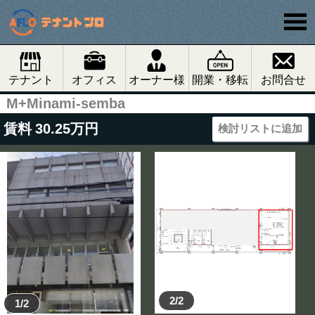
テナント
オフィス
オーナー様
開業・移転
お問合せ
M+Minami-semba
賃料
30.25
万円
検討リストに追加
2/2
1/2