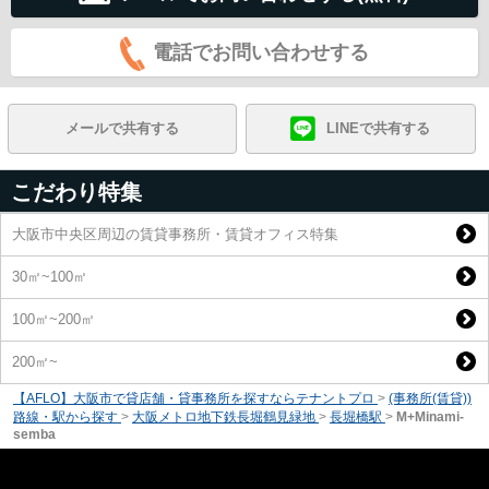
電話でお問い合わせする
メールで共有する
LINEで共有する
こだわり特集
大阪市中央区周辺の賃貸事務所・賃貸オフィス特集
30㎡~100㎡
100㎡~200㎡
200㎡~
【AFLO】大阪市で貸店舗・貸事務所を探すならテナントプロ
>
(事務所(賃貸))
路線・駅から探す
>
大阪メトロ地下鉄長堀鶴見緑地
>
長堀橋駅
>
M+Minami-
semba