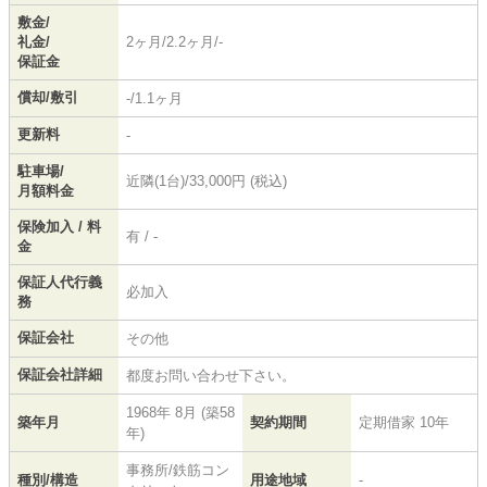
敷金/
礼金/
2ヶ月/2.2ヶ月/-
保証金
償却/敷引
-/1.1ヶ月
更新料
-
駐車場/
近隣(1台)/33,000円 (税込)
月額料金
保険加入 / 料
有 / -
金
保証人代行義
必加入
務
保証会社
その他
保証会社詳細
都度お問い合わせ下さい。
1968年 8月 (築58
築年月
契約期間
定期借家 10年
年)
事務所/鉄筋コン
種別/構造
用途地域
-