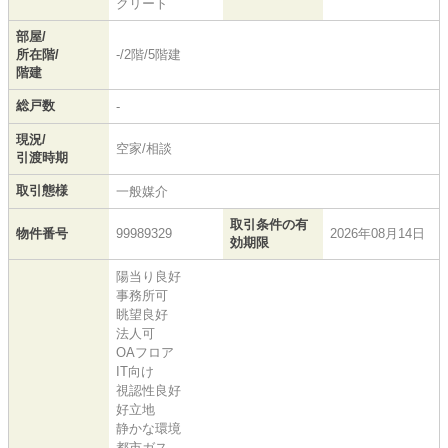
クリート
部屋/
所在階/
-/2階/5階建
階建
総戸数
-
現況/
空家/相談
引渡時期
取引態様
一般媒介
取引条件の有
物件番号
99989329
2026年08月14日
効期限
陽当り良好
事務所可
眺望良好
法人可
OAフロア
IT向け
視認性良好
好立地
静かな環境
都市ガス