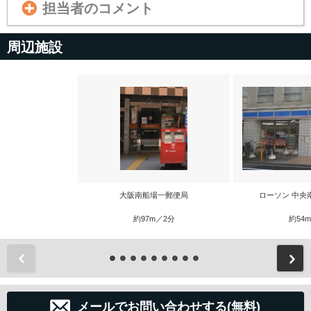
担当者のコメント
周辺施設
大阪南船場一郵便局
ローソン 中央
約97m／2分
約54
前
メールでお問い合わせする(無料)