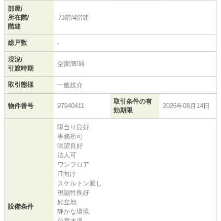
部屋/
所在階/
-/3階/4階建
階建
総戸数
-
現況/
空家/即時
引渡時期
取引態様
一般媒介
取引条件の有
物件番号
97940411
2026年08月14日
効期限
陽当り良好
事務所可
眺望良好
法人可
ワンフロア
IT向け
スケルトン渡し
視認性良好
好立地
設備条件
静かな環境
公営水道