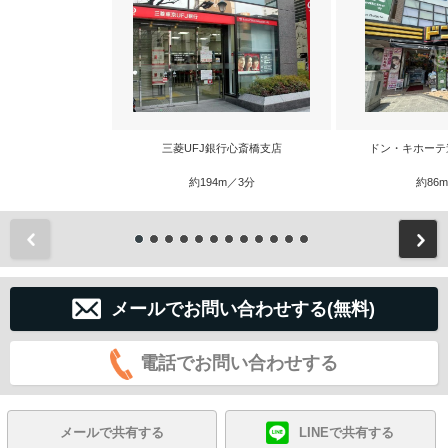
三菱UFJ銀行心斎橋支店
ドン・キホーテ
約194m／3分
約86
前
メールでお問い合わせする(無料)
電話でお問い合わせする
メールで共有する
LINEで共有する