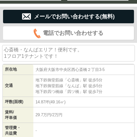
メールでお問い合わせする(無料)
電話でお問い合わせする
心斎橋・なんばエリア！便利です。
1フロア1テナントです！
所在地
大阪府
大阪市中央区
西心斎橋
２丁目3-5
地下鉄御堂筋線
「
心斎橋
」駅 徒歩5分
交通
地下鉄御堂筋線
「
なんば
」駅 徒歩5分
地下鉄四つ橋線
「
四ツ橋
」駅 徒歩7分
坪数(面積)
14.87坪(49.16㎡)
賃料/
29.7万円/2万円
坪単価
管理費・
-
共益費