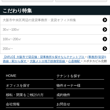
こだわり特集
大阪市中央区周辺の賃貸事務所・賃貸オフィス特集
30㎡~100㎡
100㎡~200㎡
200㎡~
【AFLO】大阪市で貸店舗・貸事務所を探すならテナントプロ
>
(事務所(賃貸))
路線・駅から探す
>
大阪メトロ地下鉄御堂筋線
>
心斎橋駅
>
スポタカビル北館
HOME
テナントを探す
オフィスを探す
物件オーナー様
移転・閉業をご検討の方
成約物件
会社情報
お問合せ