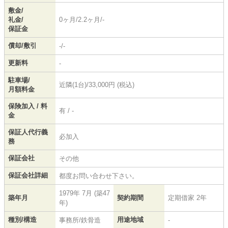
敷金/
礼金/
0ヶ月/2.2ヶ月/-
保証金
償却/敷引
-/-
更新料
-
駐車場/
近隣(1台)/33,000円 (税込)
月額料金
保険加入 / 料
有 / -
金
保証人代行義
必加入
務
保証会社
その他
保証会社詳細
都度お問い合わせ下さい。
1979年 7月 (築47
築年月
契約期間
定期借家 2年
年)
種別/構造
用途地域
事務所/鉄骨造
-