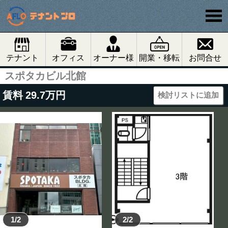
テナント
オフィス
オーナー様
開業・移転
お問合せ
スポタカビル北館
賃料
29.7
万円
検討リストに追加
1/2
2/2