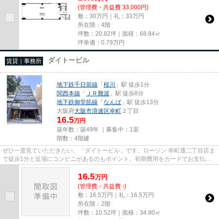
(管理費・共益費 33,000円)
敷：30万円｜礼：33万円
所在階：4階
坪数：20.82坪｜面積：68.84㎡
坪単価：
0.79
万円
ダイトービル
賃貸｜事務所
地下鉄千日前線
「
桜川
」駅 徒歩1分
関西本線
「
ＪＲ難波
」駅 徒歩8分
地下鉄御堂筋線
「
なんば
」駅 徒歩13分
大阪府
大阪市浪速区
幸町
２丁目
16.5
万円
築年数：築49年 ｜募集中：
1室
階数：4階建
ぜひ一度見ていただきたい、「ダイトービル」です。ローソン 幸町通二丁目店ま
で徒歩1分と近場にコンビニがあるのもポイント。初期費用をカードでお支払い
いただけるので、カードで決...
16.5
万
円
(管理費・共益費 -)
敷：16.5万円｜礼：16.5万円
所在階：2階
坪数：10.52坪｜面積：34.80㎡