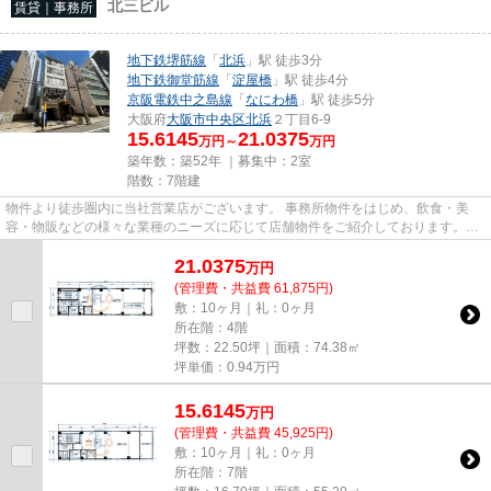
北三ビル
賃貸｜事務所
地下鉄堺筋線
「
北浜
」駅 徒歩3分
地下鉄御堂筋線
「
淀屋橋
」駅 徒歩4分
京阪電鉄中之島線
「
なにわ橋
」駅 徒歩5分
大阪府
大阪市中央区
北浜
２丁目6-9
15.6145
21.0375
万円～
万円
築年数：築52年 ｜募集中：
2室
階数：7階建
物件より徒歩圏内に当社営業店がございます。 事務所物件をはじめ、飲食・美
容・物販などの様々な業種のニーズに応じて店舗物件をご紹介しております。
尚、弊社ではおとり広告は一切...
21.0375
万
円
(管理費・共益費 61,875円)
敷：10ヶ月｜礼：0ヶ月
所在階：4階
坪数：22.50坪｜面積：74.38㎡
坪単価：
0.94
万円
15.6145
万
円
(管理費・共益費 45,925円)
敷：10ヶ月｜礼：0ヶ月
所在階：7階