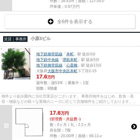
坪数：38.43坪｜面積：127.05㎡
坪単価：
0.97
万円
全6件を表示する
小原3ビル
賃貸｜事務所
地下鉄御堂筋線
「
本町
」駅 徒歩3分
地下鉄中央線
「
堺筋本町
」駅 徒歩5分
地下鉄御堂筋線
「
心斎橋
」駅 徒歩13分
大阪府
大阪市中央区
本町
３丁目2-15
17.6
万円
築年数：築53年 ｜募集中：
1室
階数：9階建
物件より徒歩圏内に当社営業店がございます。 事務所物件をはじめ、飲食・美
容・物販などの様々な業種のニーズに応じて店舗物件をご紹介しております。
尚、弊社ではおとり広告は一切...
17.6
万
円
(管理費・共益費 -)
敷：0ヶ月｜礼：2.2ヶ月
所在階：7階
坪数：20.00坪｜面積：66.11㎡