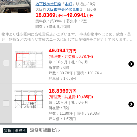
地下鉄御堂筋線
「
本町
」駅 徒歩10分
大阪府
大阪市中央区
伏見町
２丁目6-6
18.8369
49.0941
万円～
万円
築年数：築39年 ｜募集中：
2室
階数：7階建 地下1階
物件より徒歩圏内に当社営業店がございます。 事務所物件をはじめ、飲食・美
容・物販などの様々な業種のニーズに応じて店舗物件をご紹介しております。
尚、弊社ではおとり広告は一切...
49.0941
万
円
(管理費・共益費 50,787円)
敷：10ヶ月｜礼：0ヶ月
所在階：6階
坪数：30.78坪｜面積：101.76㎡
坪単価：
1.6
万円
18.8369
万
円
(管理費・共益費 19,485円)
敷：10ヶ月｜礼：0ヶ月
所在階：7階
坪数：11.80坪｜面積：39.03㎡
坪単価：
1.6
万円
道修町後藤ビル
賃貸｜事務所