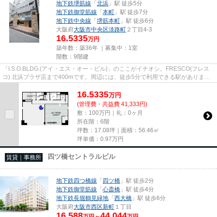
地下鉄堺筋線
「
北浜
」駅 徒歩5分
地下鉄御堂筋線
「
本町
」駅 徒歩7分
地下鉄中央線
「
堺筋本町
」駅 徒歩6分
大阪府
大阪市中央区
淡路町
２丁目4-3
16.5335
万円
築年数：築36年 ｜募集中：
1室
階数：9階建
「I.S.O.BLDG.(アイ・エス・オー・ビル)」のここがイチオシ。FRESCO(フレス
コ) 北浜プラザ店まで400mです。周辺には、徒歩5分で利用できる駅がありま
す。初期費用はカードで決済いただ...
16.5335
万
円
(管理費・共益費 41,333円)
敷：100万円｜礼：0ヶ月
所在階：6階
坪数：17.08坪｜面積：56.46㎡
坪単価：
0.97
万円
四ツ橋セントラルビル
賃貸｜事務所
地下鉄四つ橋線
「
四ツ橋
」駅 徒歩2分
地下鉄御堂筋線
「
心斎橋
」駅 徒歩4分
地下鉄長堀鶴見緑地
「
西大橋
」駅 徒歩6分
大阪府
大阪市西区
新町
１丁目
16.588
44.044
万円～
万円