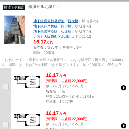
米澤ビル北堀江Ⅱ
賃貸｜事務所
地下鉄長堀鶴見緑地
「
西大橋
」駅 徒歩2分
地下鉄四つ橋線
「
四ツ橋
」駅 徒歩3分
地下鉄御堂筋線
「
心斎橋
」駅 徒歩7分
大阪府
大阪市西区
北堀江
１丁目21-12
16.17
万円
築年数：築35年 ｜募集中：
3室
階数：10階建
こだわりポイント満載の米澤ビル北堀江Ⅱ。みずほ銀行四ツ橋支店まで340mで
す。周辺には、徒歩2分で利用できる駅があります。地上10階建てで景色も良
く、多数のお問い合わせをいただい...
16.17
万
円
(管理費・共益費 22,000円)
敷：2ヶ月｜礼：2.2ヶ月
所在階：5階
坪数：15.43坪｜面積：51.04㎡
坪単価：
1.05
万円
16.17
万
円
(管理費・共益費 22,000円)
敷：2ヶ月｜礼：2.2ヶ月