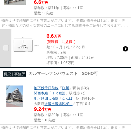
6.6
万円
築年数：築71年 ｜募集中：
1室
階数：3階建
物件より徒歩圏内に当社営業店がございます。 事務所物件をはじめ、飲食・美
容・物販などの様々な業種のニーズに応じて店舗物件をご紹介しております。
尚、弊社ではおとり広告は一切...
6.6
万
円
(管理費・共益費 -)
敷：0ヶ月｜礼：2.2ヶ月
所在階：2階
坪数：7.35坪｜面積：24.32㎡
坪単価：
1.05
万円
カルマーレナンバウェスト SOHO可
賃貸｜事務所
地下鉄千日前線
「
桜川
」駅 徒歩3分
関西本線
「
ＪＲ難波
」駅 徒歩7分
地下鉄四つ橋線
「
なんば
」駅 徒歩10分
大阪府
大阪市浪速区
桜川
２丁目10-4
9.24
万円
築年数：築39年 ｜募集中：
1室
階数：10階建
物件より徒歩圏内に当社営業店がございます。 事務所物件をはじめ、飲食・美