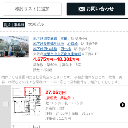
検討リストに追加
お問い合わせ
大東ビル
賃貸｜事務所
地下鉄御堂筋線
「
本町
」駅 徒歩4分
地下鉄長堀鶴見緑地
「
心斎橋
」駅 徒歩7分
地下鉄四つ橋線
「
四ツ橋
」駅 徒歩9分
大阪府
大阪市中央区
南久宝寺町
４丁目4-13
4.675
48.301
万円～
万円
築年数：築60年 ｜募集中：
6室
階数：8階建
物件より徒歩圏内に当社営業店がございます。 事務所物件をはじめ、飲食・美
容・物販などの様々な業種のニーズに応じて店舗物件をご紹介しております。
尚、弊社ではおとり広告は一切...
27.06
万
円
(管理費・共益費 -)
敷：0ヶ月｜礼：2.2ヶ月
所在階：2階
坪数：24.60坪｜面積：81.32㎡
坪単価：
1.1
万円