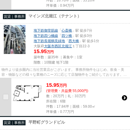
坪数：16.70坪｜面積：55.20㎡
坪単価：
0.94
万円
マインズ北堀江（テナント）
賃貸｜事務所
地下鉄御堂筋線
「
心斎橋
」駅 徒歩7分
地下鉄四つ橋線
「
四ツ橋
」駅 徒歩3分
地下鉄長堀鶴見緑地
「
西大橋
」駅 徒歩1分
大阪府
大阪市西区
北堀江
１丁目22-3
15.95
万円
築年数：築35年 ｜募集中：
1室
階数：10階建 地下1階
物件より徒歩圏内に当社営業店がございます。 事務所物件をはじめ、飲食・美
容・物販などの様々な業種のニーズに応じて店舗物件をご紹介しております。
尚、弊社ではおとり広告は一切...
15.95
万
円
(管理費・共益費 55,000円)
敷：20万円｜礼：33万円
所在階：6階
坪数：17.84坪｜面積：59.00㎡
坪単価：
0.77
万円
平野町グランドビル
賃貸｜事務所