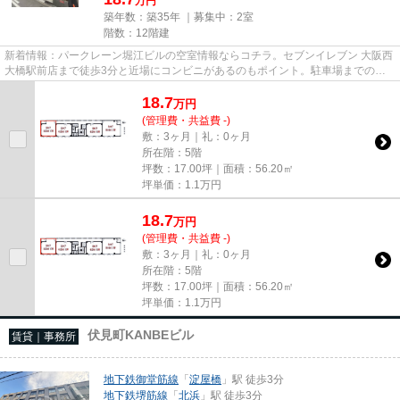
万円
築年数：築35年 ｜募集中：
2室
階数：12階建
新着情報：パークレーン堀江ビルの空室情報ならコチラ。セブンイレブン 大阪西
大橋駅前店まで徒歩3分と近場にコンビニがあるのもポイント。駐車場までの距
離は300mです。周辺には、徒...
18.7
万
円
(管理費・共益費 -)
敷：3ヶ月｜礼：0ヶ月
所在階：5階
坪数：17.00坪｜面積：56.20㎡
坪単価：
1.1
万円
18.7
万
円
(管理費・共益費 -)
敷：3ヶ月｜礼：0ヶ月
所在階：5階
坪数：17.00坪｜面積：56.20㎡
坪単価：
1.1
万円
伏見町KANBEビル
賃貸｜事務所
地下鉄御堂筋線
「
淀屋橋
」駅 徒歩3分
地下鉄堺筋線
「
北浜
」駅 徒歩3分