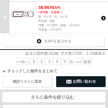
38.9576
万
円
(管理費・共益費 -)
敷：9ヶ月｜礼：0ヶ月
所在階：8階
坪数：37.28坪｜面積：123.25㎡
坪単価：
1.05
万円
全4件を表示する
該当公開件数
182
棟 空き数
170
件
1-20
棟表示
1
2
3
4
5
<<前へ
次へ>>
最初
チェックした物件をまとめて
検討リストに追加
お問い合わせ
さらに条件を絞り込む