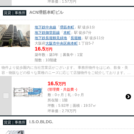
坪単価：
1.57
万円
ACN堺筋本町ビル
賃貸｜事務所
地下鉄中央線
「
堺筋本町
」駅 徒歩1分
地下鉄御堂筋線
「
本町
」駅 徒歩7分
地下鉄長堀鶴見緑地
「
長堀橋
」駅 徒歩11分
大阪府
大阪市中央区
南本町
１丁目5-7
16.5
万円
築年数：築3年 ｜募集中：
1室
階数：10階建
物件より徒歩圏内に当社営業店がございます。 事務所物件をはじめ、飲食・美
容・物販などの様々な業種のニーズに応じて店舗物件をご紹介しております。
尚、弊社ではおとり広告は一切...
16.5
万
円
(管理費・共益費 -)
敷：0ヶ月｜礼：0ヶ月
所在階：1階
坪数：5.92坪｜面積：19.57㎡
坪単価：
2.79
万円
I.S.O.BLDG.
賃貸｜事務所