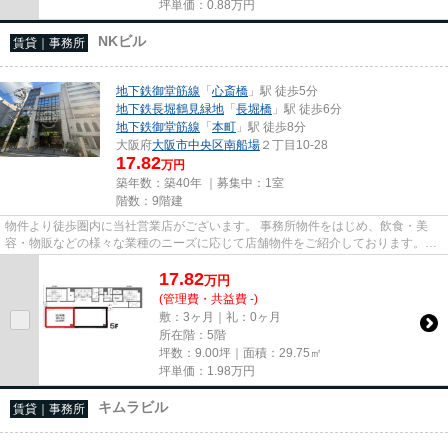
坪単価：
0.88
万円
NKビル
賃貸｜事務所
地下鉄御堂筋線
「
心斎橋
」駅 徒歩5分
地下鉄長堀鶴見緑地
「
長堀橋
」駅 徒歩6分
地下鉄御堂筋線
「
本町
」駅 徒歩8分
大阪府
大阪市中央区
南船場
２丁目10-28
17.82
万円
築年数：築40年 ｜募集中：
1室
階数：9階建
物件より徒歩圏内に当社営業店がございます。 事務所物件をはじめ、飲食・美
容・物販などの様々な業種のニーズに応じて店舗物件をご紹介しております。
尚、弊社ではおとり広告は一切...
17.82
万
円
(管理費・共益費 -)
敷：3ヶ月｜礼：0ヶ月
所在階：5階
坪数：9.00坪｜面積：29.75㎡
坪単価：
1.98
万円
キムラビル
賃貸｜事務所