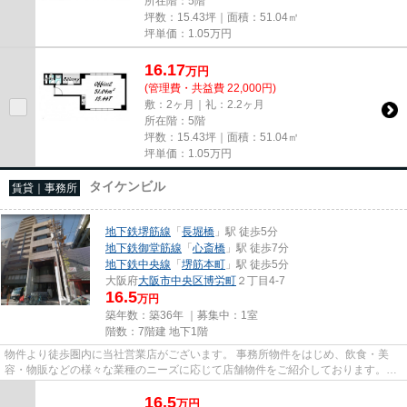
所在階：5階
坪数：15.43坪｜面積：51.04㎡
坪単価：
1.05
万円
16.17
万
円
(管理費・共益費 22,000円)
敷：2ヶ月｜礼：2.2ヶ月
所在階：5階
坪数：15.43坪｜面積：51.04㎡
坪単価：
1.05
万円
タイケンビル
賃貸｜事務所
地下鉄堺筋線
「
長堀橋
」駅 徒歩5分
地下鉄御堂筋線
「
心斎橋
」駅 徒歩7分
地下鉄中央線
「
堺筋本町
」駅 徒歩5分
大阪府
大阪市中央区
博労町
２丁目4-7
16.5
万円
築年数：築36年 ｜募集中：
1室
階数：7階建 地下1階
物件より徒歩圏内に当社営業店がございます。 事務所物件をはじめ、飲食・美
容・物販などの様々な業種のニーズに応じて店舗物件をご紹介しております。
尚、弊社ではおとり広告は一切...
16.5
万
円