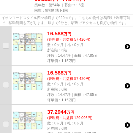
築年数：築54年 ｜募集中：
6室
階数：9階建 地下1階
イオンフードスタイル四ツ橋店まで220mです。こちらの物件は3駅以上利用可能
で、移動範囲も広がります。駅まで2分と、駅近でアクセスも良好な物件です。
16.588
万
円
(管理費・共益費 57,420円)
敷：0ヶ月｜礼：0ヶ月
所在階：6階
坪数：14.47坪｜面積：47.85㎡
坪単価：
1.15
万円
16.588
万
円
(管理費・共益費 57,420円)
敷：0ヶ月｜礼：0ヶ月
所在階：6階
坪数：14.47坪｜面積：47.85㎡
坪単価：
1.15
万円
37.2944
万
円
(管理費・共益費 129,096円)
敷：0ヶ月｜礼：0ヶ月
所在階：6階