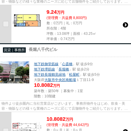
容・物販などの様々な業種のニーズに応じて店舗物件をご紹介しております。
尚、弊社ではおとり広告は一切...
9.24
万
円
(管理費・共益費 8,800円)
敷：0万円｜礼：0万円
所在階：4階
坪数：13.08坪｜面積：43.25㎡
坪単価：
0.74
万円
長堀八千代ビル
賃貸｜事務所
地下鉄御堂筋線
「
心斎橋
」駅 徒歩9分
地下鉄堺筋線
「
長堀橋
」駅 徒歩2分
地下鉄長堀鶴見緑地
「
松屋町
」駅 徒歩5分
大阪府
大阪市中央区
南船場
１丁目11-9
10.8082
万円
築年数：築50年 ｜募集中：
1室
階数：10階建
物件より徒歩圏内に当社営業店がございます。 事務所物件をはじめ、飲食・美
容・物販などの様々な業種のニーズに応じて店舗物件をご紹介しております。
尚、弊社ではおとり広告は一切...
10.8082
万
円
(管理費・共益費 44,642円)
敷：0ヶ月｜礼：0ヶ月