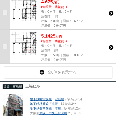
4.675
万
円
(管理費・共益費 -)
敷：0ヶ月｜礼：2ヶ月
所在階：3階
坪数：5.00坪｜面積：16.52㎡
坪単価：
0.94
万円
5.1425
万
円
(管理費・共益費 -)
敷：0ヶ月｜礼：2ヶ月
所在階：3階
坪数：5.50坪｜面積：18.18㎡
坪単価：
0.94
万円
全6件を表示する
三福ビル
賃貸｜事務所
地下鉄御堂筋線
「
淀屋橋
」駅 徒歩3分
地下鉄堺筋線
「
北浜
」駅 徒歩3分
地下鉄御堂筋線
「
本町
」駅 徒歩12分
大阪府
大阪市中央区
伏見町
２丁目5-9