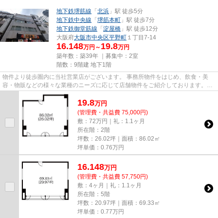
地下鉄堺筋線
「
北浜
」駅 徒歩5分
地下鉄中央線
「
堺筋本町
」駅 徒歩7分
地下鉄御堂筋線
「
淀屋橋
」駅 徒歩12分
大阪府
大阪市中央区
平野町
１丁目7-14
16.148
19.8
万円～
万円
築年数：築39年 ｜募集中：
2室
階数：9階建 地下1階
物件より徒歩圏内に当社営業店がございます。 事務所物件をはじめ、飲食・美
容・物販などの様々な業種のニーズに応じて店舗物件をご紹介しております。
尚、弊社ではおとり広告は一切...
19.8
万
円
(管理費・共益費 75,000円)
敷：72万円｜礼：1.1ヶ月
所在階：2階
坪数：26.02坪｜面積：86.02㎡
坪単価：
0.76
万円
16.148
万
円
(管理費・共益費 57,750円)
敷：4ヶ月｜礼：1.1ヶ月
所在階：5階
坪数：20.97坪｜面積：69.33㎡
坪単価：
0.77
万円