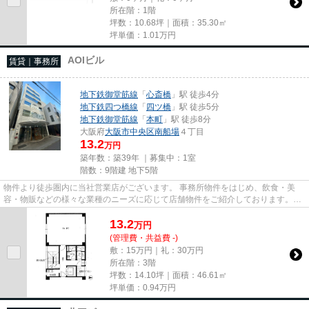
所在階：1階
坪数：10.68坪｜面積：35.30㎡
坪単価：
1.01
万円
AOIビル
賃貸｜事務所
地下鉄御堂筋線
「
心斎橋
」駅 徒歩4分
地下鉄四つ橋線
「
四ツ橋
」駅 徒歩5分
地下鉄御堂筋線
「
本町
」駅 徒歩8分
大阪府
大阪市中央区
南船場
４丁目
13.2
万円
築年数：築39年 ｜募集中：
1室
階数：9階建 地下5階
物件より徒歩圏内に当社営業店がございます。 事務所物件をはじめ、飲食・美
容・物販などの様々な業種のニーズに応じて店舗物件をご紹介しております。
尚、弊社ではおとり広告は一切...
13.2
万
円
(管理費・共益費 -)
敷：15万円｜礼：30万円
所在階：3階
坪数：14.10坪｜面積：46.61㎡
坪単価：
0.94
万円