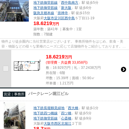
地下鉄御堂筋線
「
西中島南方
」駅 徒歩5分
地下鉄御堂筋線
「
新大阪
」駅 徒歩6分
阪急京都本線
「
崇禅寺
」駅 徒歩15分
大阪府
大阪市淀川区
西中島
５丁目11-19
18.6219
万円
築年数：築41年 ｜募集中：
1室
階数：7階建
物件より徒歩圏内に当社営業店がございます。 事務所物件をはじめ、飲食・美
容・物販などの様々な業種のニーズに応じて店舗物件をご紹介しております。
尚、弊社ではおとり広告は一切...
18.6219
万
円
(管理費・共益費 33,858円)
敷：16.929万円｜礼：37.2438万円
所在階：6階
坪数：15.39坪｜面積：50.90㎡
坪単価：
1.21
万円
パークレーン堀江ビル
賃貸｜事務所
地下鉄長堀鶴見緑地
「
西大橋
」駅 徒歩1分
地下鉄四つ橋線
「
四ツ橋
」駅 徒歩5分
地下鉄御堂筋線
「
心斎橋
」駅 徒歩9分
大阪府
大阪市西区
北堀江
２丁目
18.7