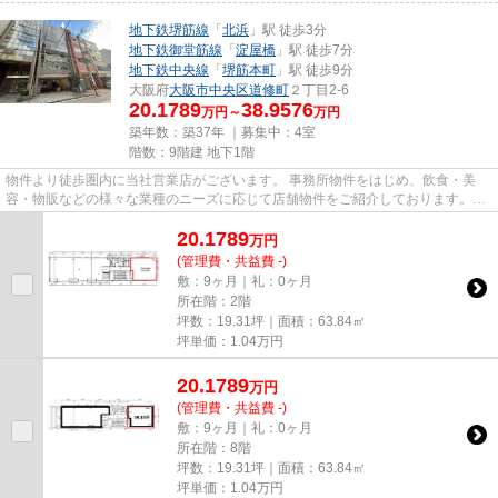
地下鉄堺筋線
「
北浜
」駅 徒歩3分
地下鉄御堂筋線
「
淀屋橋
」駅 徒歩7分
地下鉄中央線
「
堺筋本町
」駅 徒歩9分
大阪府
大阪市中央区
道修町
２丁目2-6
20.1789
38.9576
万円～
万円
築年数：築37年 ｜募集中：
4室
階数：9階建 地下1階
物件より徒歩圏内に当社営業店がございます。 事務所物件をはじめ、飲食・美
容・物販などの様々な業種のニーズに応じて店舗物件をご紹介しております。
尚、弊社ではおとり広告は一切...
20.1789
万
円
(管理費・共益費 -)
敷：9ヶ月｜礼：0ヶ月
所在階：2階
坪数：19.31坪｜面積：63.84㎡
坪単価：
1.04
万円
20.1789
万
円
(管理費・共益費 -)
敷：9ヶ月｜礼：0ヶ月
所在階：8階
坪数：19.31坪｜面積：63.84㎡
坪単価：
1.04
万円