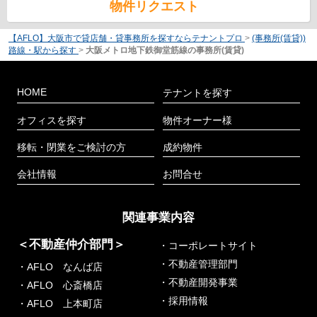
物件リクエスト
【AFLO】大阪市で貸店舗・貸事務所を探すならテナントプロ
>
(事務所(賃貸))
路線・駅から探す
>
大阪メトロ地下鉄御堂筋線の事務所(賃貸)
HOME
テナントを探す
オフィスを探す
物件オーナー様
移転・閉業をご検討の方
成約物件
会社情報
お問合せ
関連事業内容
＜不動産仲介部門＞
・コーポレートサイト
・不動産管理部門
・AFLO なんば店
・不動産開発事業
・AFLO 心斎橋店
・採用情報
・AFLO 上本町店