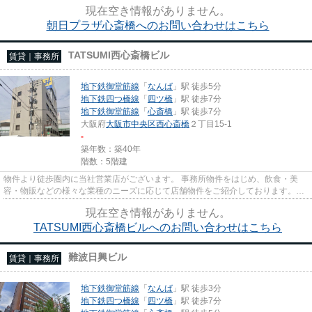
験豊富なスタッフがご対応...
現在空き情報がありません。
朝日プラザ心斎橋へのお問い合わせはこちら
TATSUMI西心斎橋ビル
賃貸｜事務所
地下鉄御堂筋線
「
なんば
」駅 徒歩5分
地下鉄四つ橋線
「
四ツ橋
」駅 徒歩7分
地下鉄御堂筋線
「
心斎橋
」駅 徒歩7分
大阪府
大阪市中央区
西心斎橋
２丁目15-1
-
築年数：築40年
階数：5階建
物件より徒歩圏内に当社営業店がございます。 事務所物件をはじめ、飲食・美
容・物販などの様々な業種のニーズに応じて店舗物件をご紹介しております。
尚、弊社ではおとり広告は一切...
現在空き情報がありません。
TATSUMI西心斎橋ビルへのお問い合わせはこちら
難波日興ビル
賃貸｜事務所
地下鉄御堂筋線
「
なんば
」駅 徒歩3分
地下鉄四つ橋線
「
四ツ橋
」駅 徒歩7分