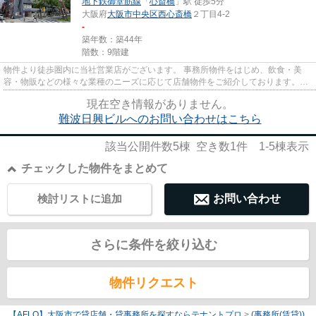
地下鉄御堂筋線
「
心斎橋
」駅 徒歩5分
大阪府
大阪市中央区
西心斎橋
２丁目4-2
-
築年数：築44年
階数：9階建
物件より徒歩圏内に当社営業店がございます。 事務所物件をはじめ、飲食・美
容・物販などの様々な業種のニーズに応じて店舗物件をご紹介しております。
尚、弊社ではおとり広告は一切...
現在空き情報がありません。
難波日興ビルへのお問い合わせはこちら
該当公開件数
5
棟 空き数
1
件
1-5
棟表示
チェックした物件をまとめて
検討リストに追加
お問い合わせ
さらに条件を絞り込む
物件リクエスト
【AFLO】大阪市で貸店舗・貸事務所を探すならテナントプロ
>
(事務所(賃貸))