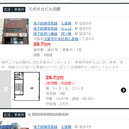
スポタカビル北館
賃貸｜事務所
地下鉄御堂筋線
「
心斎橋
」駅 徒歩5分
地下鉄御堂筋線
「
なんば
」駅 徒歩5分
地下鉄四つ橋線
「
四ツ橋
」駅 徒歩7分
大阪府
大阪市中央区
西心斎橋
２丁目3-5
29.7
万円
築年数：築47年 ｜募集中：
1室
階数：4階建
物件より徒歩圏内に当社営業店がございます。 事務所物件をはじめ、飲食・美
容・物販などの様々な業種のニーズに応じて店舗物件をご紹介しております。
尚、弊社ではおとり広告は一切...
29.7
万
円
(管理費・共益費 -)
敷：0ヶ月｜礼：2.2ヶ月
所在階：3階
坪数：14.87坪｜面積：49.16㎡
坪単価：
2
万円
b.NISHISHINSAIBAHI
賃貸｜事務所
地下鉄御堂筋線
「
心斎橋
」駅 徒歩3分