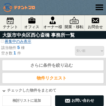
テナント
オフィス
オーナー様
開業・移転
お問合せ
大阪市中央区西心斎橋 事務所一覧
募集中のみ表示
5
該当物件
棟
1
空き数
件
さらに条件を絞り込む
物件リクエスト
チェックした物件をまとめて
検討リストに追加
お問い合わせ