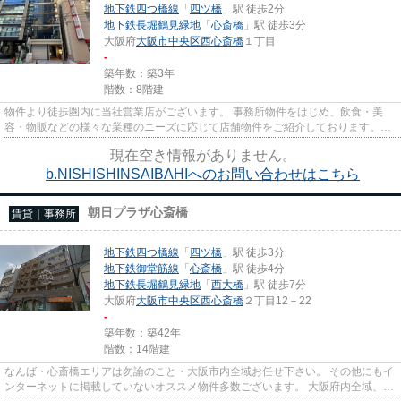
地下鉄四つ橋線
「
四ツ橋
」駅 徒歩2分
地下鉄長堀鶴見緑地
「
心斎橋
」駅 徒歩3分
大阪府
大阪市中央区
西心斎橋
１丁目
-
築年数：築3年
階数：8階建
物件より徒歩圏内に当社営業店がございます。 事務所物件をはじめ、飲食・美
容・物販などの様々な業種のニーズに応じて店舗物件をご紹介しております。
尚、弊社ではおとり広告は一切...
現在空き情報がありません。
b.NISHISHINSAIBAHIへのお問い合わせはこちら
朝日プラザ心斎橋
賃貸｜事務所
地下鉄四つ橋線
「
四ツ橋
」駅 徒歩3分
地下鉄御堂筋線
「
心斎橋
」駅 徒歩4分
地下鉄長堀鶴見緑地
「
西大橋
」駅 徒歩7分
大阪府
大阪市中央区
西心斎橋
２丁目12－22
-
築年数：築42年
階数：14階建
なんば・心斎橋エリアは勿論のこと・大阪市内全域お任せ下さい。 その他にもイ
ンターネットに掲載していないオススメ物件多数ございます。 大阪府内全域、経