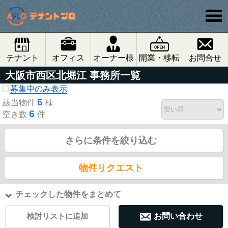
テナント
オフィス
オーナー様
開業・移転
お問合せ
大阪市西区北堀江 事務所一覧
募集中のみ表示
6
該当物件
棟
6
空き数
件
さらに条件を絞り込む
物件リクエスト
チェックした物件をまとめて
検討リストに追加
お問い合わせ