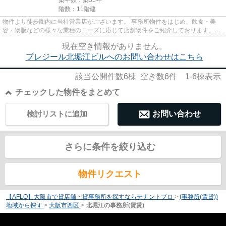
階数：11階建
物件より徒歩圏内に当社営業店がございます。 事務所物件をはじめ、飲食・美
容・物販などの様々な業種のニーズに応じて店舗物件をご紹介しております。
尚、弊社ではおとり広告は一切...
現在空き情報がありません。
プレジール北堀江ビルへのお問い合わせはこちら
該当公開件数
6
棟 空き数
6
件
1-6
棟表示
チェックした物件をまとめて
検討リストに追加
お問い合わせ
さらに条件を絞り込む
物件リクエスト
【AFLO】大阪市で貸店舗・貸事務所を探すならテナントプロ
>
(事務所(賃貸))
地域から探す
>
大阪市西区
>
北堀江の事務所(賃貸)