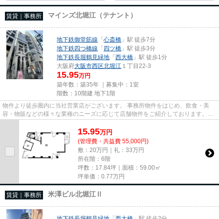
マインズ北堀江（テナント）
賃貸｜事務所
地下鉄御堂筋線
「
心斎橋
」駅 徒歩7分
地下鉄四つ橋線
「
四ツ橋
」駅 徒歩3分
地下鉄長堀鶴見緑地
「
西大橋
」駅 徒歩1分
大阪府
大阪市西区
北堀江
１丁目22-3
15.95
万円
築年数：築35年 ｜募集中：
1室
階数：10階建 地下1階
物件より徒歩圏内に当社営業店がございます。 事務所物件をはじめ、飲食・美
容・物販などの様々な業種のニーズに応じて店舗物件をご紹介しております。
尚、弊社ではおとり広告は一切...
15.95
万
円
(管理費・共益費 55,000円)
敷：20万円｜礼：33万円
所在階：6階
坪数：17.84坪｜面積：59.00㎡
坪単価：
0.77
万円
米澤ビル北堀江Ⅱ
賃貸｜事務所
地下鉄長堀鶴見緑地
「
西大橋
」駅 徒歩2分