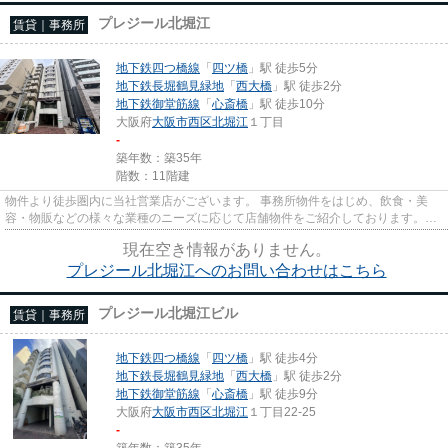
プレジール北堀江
賃貸｜事務所
地下鉄四つ橋線
「
四ツ橋
」駅 徒歩5分
地下鉄長堀鶴見緑地
「
西大橋
」駅 徒歩2分
地下鉄御堂筋線
「
心斎橋
」駅 徒歩10分
大阪府
大阪市西区
北堀江
１丁目
-
築年数：築35年
階数：11階建
物件より徒歩圏内に当社営業店がございます。 事務所物件をはじめ、飲食・美
容・物販などの様々な業種のニーズに応じて店舗物件をご紹介しております。
尚、弊社ではおとり広告は一切...
現在空き情報がありません。
プレジール北堀江へのお問い合わせはこちら
プレジール北堀江ビル
賃貸｜事務所
地下鉄四つ橋線
「
四ツ橋
」駅 徒歩4分
地下鉄長堀鶴見緑地
「
西大橋
」駅 徒歩2分
地下鉄御堂筋線
「
心斎橋
」駅 徒歩9分
大阪府
大阪市西区
北堀江
１丁目22-25
-
築年数：築35年