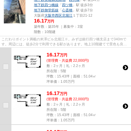
地下鉄四つ橋線
「
四ツ橋
」駅 徒歩3分
地下鉄御堂筋線
「
心斎橋
」駅 徒歩7分
大阪府
大阪市西区
北堀江
１丁目21-12
16.17
万円
築年数：築35年 ｜募集中：
3室
階数：10階建
こだわりポイント満載の米澤ビル北堀江Ⅱ。みずほ銀行四ツ橋支店まで340mで
す。周辺には、徒歩2分で利用できる駅があります。地上10階建てで景色も良
く、多数のお問い合わせをいただい...
16.17
万
円
(管理費・共益費 22,000円)
敷：2ヶ月｜礼：2.2ヶ月
所在階：5階
坪数：15.43坪｜面積：51.04㎡
坪単価：
1.05
万円
16.17
万
円
(管理費・共益費 22,000円)
敷：2ヶ月｜礼：2.2ヶ月
所在階：5階
坪数：15.43坪｜面積：51.04㎡
坪単価：
1.05
万円