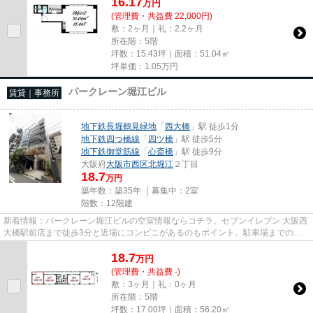
16.17
万
円
(管理費・共益費 22,000円)
敷：2ヶ月｜礼：2.2ヶ月
所在階：5階
坪数：15.43坪｜面積：51.04㎡
坪単価：
1.05
万円
パークレーン堀江ビル
賃貸｜事務所
地下鉄長堀鶴見緑地
「
西大橋
」駅 徒歩1分
地下鉄四つ橋線
「
四ツ橋
」駅 徒歩5分
地下鉄御堂筋線
「
心斎橋
」駅 徒歩9分
大阪府
大阪市西区
北堀江
２丁目
18.7
万円
築年数：築35年 ｜募集中：
2室
階数：12階建
新着情報：パークレーン堀江ビルの空室情報ならコチラ。セブンイレブン 大阪西
大橋駅前店まで徒歩3分と近場にコンビニがあるのもポイント。駐車場までの距
離は300mです。周辺には、徒...
18.7
万
円
(管理費・共益費 -)
敷：3ヶ月｜礼：0ヶ月
所在階：5階
坪数：17.00坪｜面積：56.20㎡