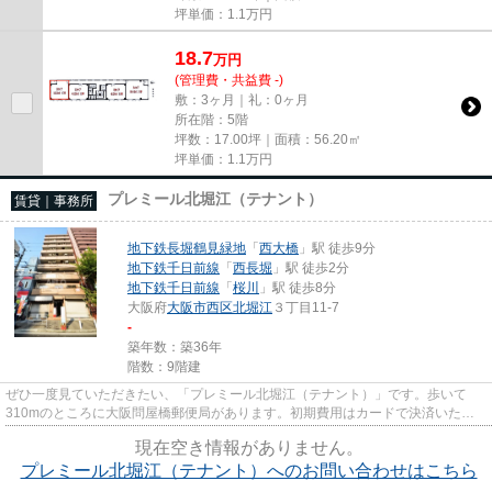
坪単価：
1.1
万円
18.7
万
円
(管理費・共益費 -)
敷：3ヶ月｜礼：0ヶ月
所在階：5階
坪数：17.00坪｜面積：56.20㎡
坪単価：
1.1
万円
プレミール北堀江（テナント）
賃貸｜事務所
地下鉄長堀鶴見緑地
「
西大橋
」駅 徒歩9分
地下鉄千日前線
「
西長堀
」駅 徒歩2分
地下鉄千日前線
「
桜川
」駅 徒歩8分
大阪府
大阪市西区
北堀江
３丁目11-7
-
築年数：築36年
階数：9階建
ぜひ一度見ていただきたい、「プレミール北堀江（テナント）」です。歩いて
310mのところに大阪問屋橋郵便局があります。初期費用はカードで決済いただ
けます。駐車場までの距離は300m...
現在空き情報がありません。
プレミール北堀江（テナント）へのお問い合わせはこちら