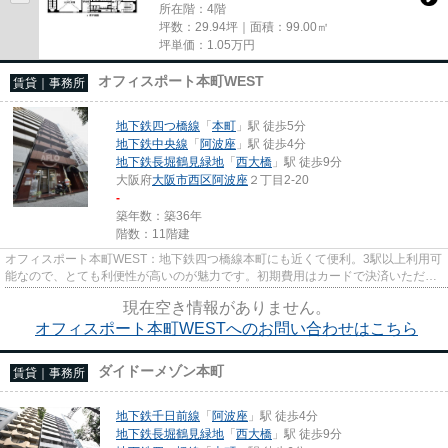
所在階：4階
坪数：29.94坪｜面積：99.00㎡
坪単価：
1.05
万円
オフィスポート本町WEST
賃貸｜事務所
地下鉄四つ橋線
「
本町
」駅 徒歩5分
地下鉄中央線
「
阿波座
」駅 徒歩4分
地下鉄長堀鶴見緑地
「
西大橋
」駅 徒歩9分
大阪府
大阪市西区
阿波座
２丁目2-20
-
築年数：築36年
階数：11階建
オフィスポート本町WEST：地下鉄四つ橋線本町にも近くて便利。3駅以上利用可
能なので、とても利便性が高いのが魅力です。初期費用はカードで決済いただけ
ます。駐車場までの距離は300m...
現在空き情報がありません。
オフィスポート本町WESTへのお問い合わせはこちら
ダイドーメゾン本町
賃貸｜事務所
地下鉄千日前線
「
阿波座
」駅 徒歩4分
地下鉄長堀鶴見緑地
「
西大橋
」駅 徒歩9分