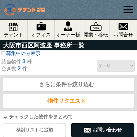
テナント
オフィス
オーナー様
開業・移転
お問合せ
大阪市西区阿波座 事務所一覧
募集中のみ表示
3
該当物件
棟
2
空き数
件
さらに条件を絞り込む
物件リクエスト
チェックした物件をまとめて
検討リストに追加
お問い合わせ