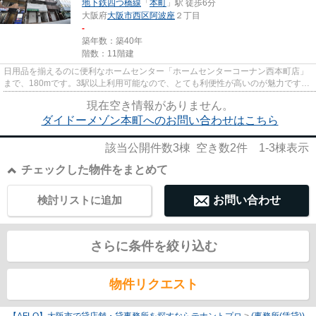
地下鉄四つ橋線
「
本町
」駅 徒歩6分
大阪府
大阪市西区
阿波座
２丁目
-
築年数：築40年
階数：11階建
日用品を揃えるのに便利なホームセンター「ホームセンターコーナン西本町店」
まで、180mです。3駅以上利用可能なので、とても利便性が高いのが魅力です。
駐車場までの距離は300mです。...
現在空き情報がありません。
ダイドーメゾン本町へのお問い合わせはこちら
該当公開件数
3
棟 空き数
2
件
1-3
棟表示
チェックした物件をまとめて
検討リストに追加
お問い合わせ
さらに条件を絞り込む
物件リクエスト